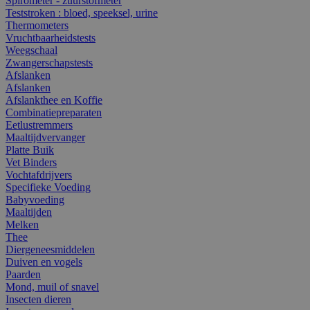
Spirometer - zuurstofmeter
Teststroken : bloed, speeksel, urine
Thermometers
Vruchtbaarheidstests
Weegschaal
Zwangerschapstests
Afslanken
Afslanken
Afslankthee en Koffie
Combinatiepreparaten
Eetlustremmers
Maaltijdvervanger
Platte Buik
Vet Binders
Vochtafdrijvers
Specifieke Voeding
Babyvoeding
Maaltijden
Melken
Thee
Diergeneesmiddelen
Duiven en vogels
Paarden
Mond, muil of snavel
Insecten dieren