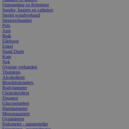
Ontsmetting en Reiniging
Sondes, baxters en catheters
Steriel wondverband
Steunverbanden
Pols
Arm
Buik
Elleboog
Enkel
Hand Duim
Knie
Nek
Overige verbanden
Thuistests
Alcoholtests
Bloeddrukmeters
Bodyfatmeter
Cholesteroltest
Drugtest
Glucosemeters
Hartslagmeter
Menopauzetest
Ovulatietest
Pedometer - stappenteller