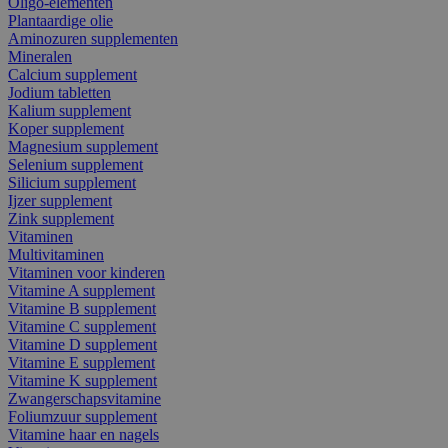
Oligo-elementen
Plantaardige olie
Aminozuren supplementen
Mineralen
Calcium supplement
Jodium tabletten
Kalium supplement
Koper supplement
Magnesium supplement
Selenium supplement
Silicium supplement
Ijzer supplement
Zink supplement
Vitaminen
Multivitaminen
Vitaminen voor kinderen
Vitamine A supplement
Vitamine B supplement
Vitamine C supplement
Vitamine D supplement
Vitamine E supplement
Vitamine K supplement
Zwangerschapsvitamine
Foliumzuur supplement
Vitamine haar en nagels