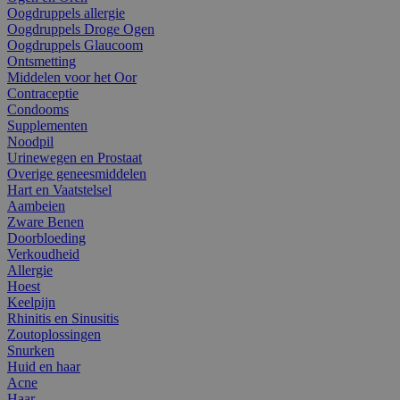
Oogdruppels allergie
Oogdruppels Droge Ogen
Oogdruppels Glaucoom
Ontsmetting
Middelen voor het Oor
Contraceptie
Condooms
Supplementen
Noodpil
Urinewegen en Prostaat
Overige geneesmiddelen
Hart en Vaatstelsel
Aambeien
Zware Benen
Doorbloeding
Verkoudheid
Allergie
Hoest
Keelpijn
Rhinitis en Sinusitis
Zoutoplossingen
Snurken
Huid en haar
Acne
Haar