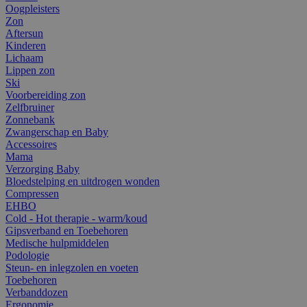
Oogpleisters
Zon
Aftersun
Kinderen
Lichaam
Lippen zon
Ski
Voorbereiding zon
Zelfbruiner
Zonnebank
Zwangerschap en Baby
Accessoires
Mama
Verzorging Baby
Bloedstelping en uitdrogen wonden
Compressen
EHBO
Cold - Hot therapie - warm/koud
Gipsverband en Toebehoren
Medische hulpmiddelen
Podologie
Steun- en inlegzolen en voeten
Toebehoren
Verbanddozen
Ergonomie