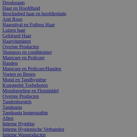
Deodorants
Haar en Hoofdhuid
Beschadigd haar en hoofdirritatie
Anti Roos
Haaruitval en Futloos Haar
Luizen haar
Gekleurd Haar
Haarvitaminen
Overige Producten
Shampoo en conditionner
Manicure en Pedicure
Handen
Manicure en Pedicure/Handen
Voeten en Benen
Mond en Tandhygiëne
Kunstgebit Toebehoren
Mondspoeling en Flosmiddel
Overige Producten
Tandenborstels
Tandpasta
Tandpasta homeopathie
Aften
Intieme Hygiëne
Intieme Hygienische Verbanden
Intieme Wasproducten