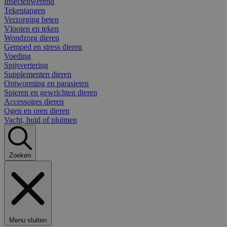
Insectenwerend
Tekentangen
Verzorging beten
Vlooien en teken
Wondzorg dieren
Gemoed en stress dieren
Voeding
Spijsvertering
Supplementen dieren
Ontworming en parasieten
Spieren en gewrichten dieren
Accessoires dieren
Ogen en oren dieren
Vacht, huid of pluimen
Zoeken
Menu sluiten