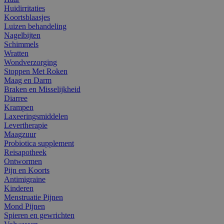
Huidirritaties
Koortsblaasjes
Luizen behandeling
Nagelbijten
Schimmels
Wratten
Wondverzorging
Stoppen Met Roken
Maag en Darm
Braken en Misselijkheid
Diarree
Krampen
Laxeeringsmiddelen
Levertherapie
Maagzuur
Probiotica supplement
Reisapotheek
Ontwormen
Pijn en Koorts
Antimigraine
Kinderen
Menstruatie Pijnen
Mond Pijnen
Spieren en gewrichten