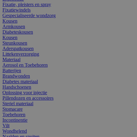
Fixatie, pleisters en spray
Fixatiewindels
Gespecialiseerde wondzorg
Kousen
Armkousen
Diabeteskousen
Kousen
Steunkousen
Aderspatkousen
Littekenverzorging
Materiaal
Aerosol en Toebehoren
Batterijen
Brandwonden
Diabetes materiaal
Handschoenen
Oplossing voor injectie
Pillendozen en accessoires
Steriel materiaal
Stomacare
Toebehoren
Incontinentie
Vilt
Wondhelend
Naalden en spuiten