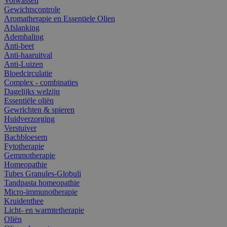
Volwassen
Gewichtscontrole
Aromatherapie en Essentiele Olien
Afslanking
Ademhaling
Anti-beet
Anti-haaruitval
Anti-Luizen
Bloedcirculatie
Complex - combinaties
Dagelijks welzijn
Essentiële oliën
Gewrichten & spieren
Huidverzorging
Verstuiver
Bachbloesem
Fytotherapie
Gemmotherapie
Homeopathie
Tubes Granules-Globuli
Tandpasta homeopathie
Micro-immunotherapie
Kruidenthee
Licht- en warmtetherapie
Oliën