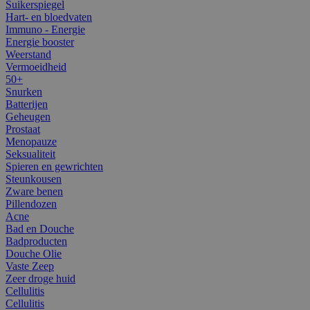
Suikerspiegel
Hart- en bloedvaten
Immuno - Energie
Energie booster
Weerstand
Vermoeidheid
50+
Snurken
Batterijen
Geheugen
Prostaat
Menopauze
Seksualiteit
Spieren en gewrichten
Steunkousen
Zware benen
Pillendozen
Acne
Bad en Douche
Badproducten
Douche Olie
Vaste Zeep
Zeer droge huid
Cellulitis
Cellulitis