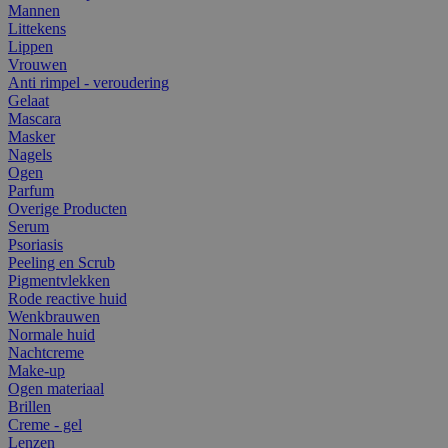
Mannen
Littekens
Lippen
Vrouwen
Anti rimpel - veroudering
Gelaat
Mascara
Masker
Nagels
Ogen
Parfum
Overige Producten
Serum
Psoriasis
Peeling en Scrub
Pigmentvlekken
Rode reactive huid
Wenkbrauwen
Normale huid
Nachtcreme
Make-up
Ogen materiaal
Brillen
Creme - gel
Lenzen