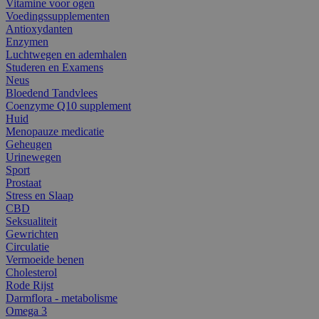
Vitamine voor ogen
Voedingssupplementen
Antioxydanten
Enzymen
Luchtwegen en ademhalen
Studeren en Examens
Neus
Bloedend Tandvlees
Coenzyme Q10 supplement
Huid
Menopauze medicatie
Geheugen
Urinewegen
Sport
Prostaat
Stress en Slaap
CBD
Seksualiteit
Gewrichten
Circulatie
Vermoeide benen
Cholesterol
Rode Rijst
Darmflora - metabolisme
Omega 3