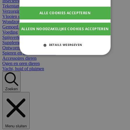
Insectenwerend
Tekentangen
Verzorging beten
ALLE COOKIES ACCEPTEREN
Vlooien en teken
Wondzorg dieren
Gemoed en stress dieren
ALLEEN NOODZAKELIJKE COOKIES ACCEPTEREN
Voeding
Spijsvertering
Supplementen dieren
DETAILS WEERGEVEN
Ontworming en parasieten
Spieren en gewrichten dieren
STRIKT NOODZAKELIJKE
Accessoires dieren
COOKIES
Ogen en oren dieren
Vacht, huid of pluimen
PRESTATIE COOKIES
TARGETING COOKIES
Zoeken
FUNCTIONELE COOKIES
Strikt noodzakelijke cookies
Menu sluiten