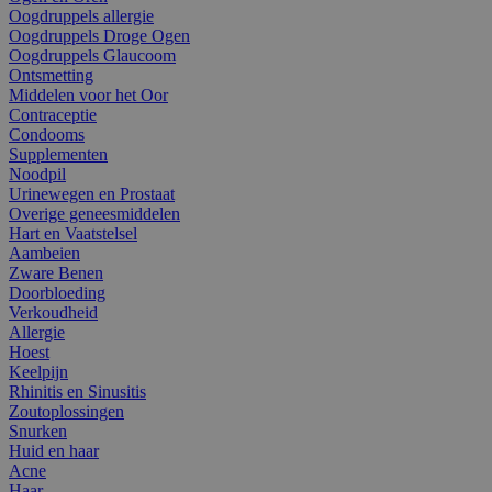
Oogdruppels allergie
Oogdruppels Droge Ogen
Oogdruppels Glaucoom
Ontsmetting
Middelen voor het Oor
Contraceptie
Condooms
Supplementen
Noodpil
Urinewegen en Prostaat
Overige geneesmiddelen
Hart en Vaatstelsel
Aambeien
Zware Benen
Doorbloeding
Verkoudheid
Allergie
Hoest
Keelpijn
Rhinitis en Sinusitis
Zoutoplossingen
Snurken
Huid en haar
Acne
Haar