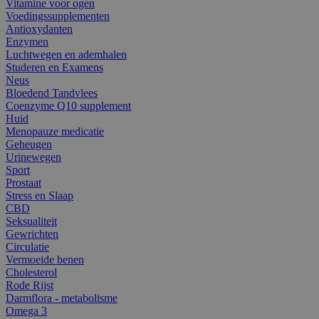
Vitamine voor ogen
Voedingssupplementen
Antioxydanten
Enzymen
Luchtwegen en ademhalen
Studeren en Examens
Neus
Bloedend Tandvlees
Coenzyme Q10 supplement
Huid
Menopauze medicatie
Geheugen
Urinewegen
Sport
Prostaat
Stress en Slaap
CBD
Seksualiteit
Gewrichten
Circulatie
Vermoeide benen
Cholesterol
Rode Rijst
Darmflora - metabolisme
Omega 3