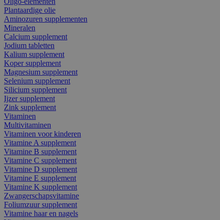
Oligo-elementen
Plantaardige olie
Aminozuren supplementen
Mineralen
Calcium supplement
Jodium tabletten
Kalium supplement
Koper supplement
Magnesium supplement
Selenium supplement
Silicium supplement
Ijzer supplement
Zink supplement
Vitaminen
Multivitaminen
Vitaminen voor kinderen
Vitamine A supplement
Vitamine B supplement
Vitamine C supplement
Vitamine D supplement
Vitamine E supplement
Vitamine K supplement
Zwangerschapsvitamine
Foliumzuur supplement
Vitamine haar en nagels