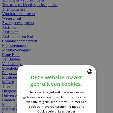
Spirometer - zuurstofmeter
Teststroken : bloed, speeksel, urine
Thermometers
Vruchtbaarheidstests
Weegschaal
Zwangerschapstests
Afslanken
Afslanken
Afslankthee en Koffie
Combinatiepreparaten
Eetlustremmers
Maaltijdvervanger
Platte Buik
Vet Binders
Vochtafdrijvers
Specifieke Voeding
Babyvoeding
Deze website maakt
Maaltijden
Melken
gebruik van cookies.
DUTCH
Thee
Diergeneesmiddelen
Deze website gebruikt cookies om uw
FRENCH
Duiven en vogels
gebruikerservaring te verbeteren. Door onze
Paarden
website te gebruiken, stemt u in met alle
ENGLISH
Mond, muil of snavel
cookies in overeenstemming met ons
Insecten dieren
Cookiebeleid.
Lees verder