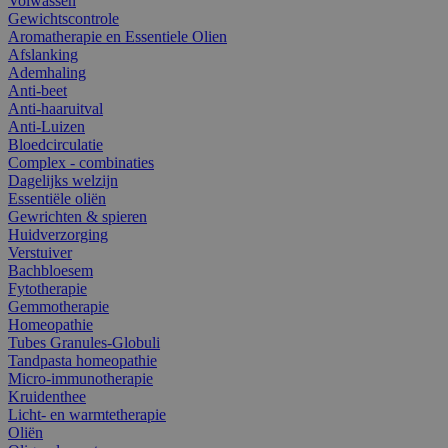
Volwassen
Gewichtscontrole
Aromatherapie en Essentiele Olien
Afslanking
Ademhaling
Anti-beet
Anti-haaruitval
Anti-Luizen
Bloedcirculatie
Complex - combinaties
Dagelijks welzijn
Essentiële oliën
Gewrichten & spieren
Huidverzorging
Verstuiver
Bachbloesem
Fytotherapie
Gemmotherapie
Homeopathie
Tubes Granules-Globuli
Tandpasta homeopathie
Micro-immunotherapie
Kruidenthee
Licht- en warmtetherapie
Oliën