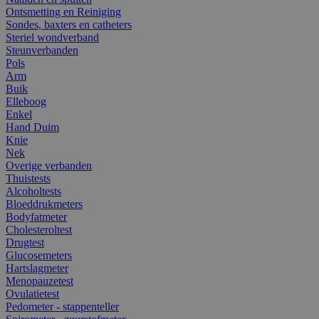
Ontsmetting en Reiniging
Sondes, baxters en catheters
Steriel wondverband
Steunverbanden
Pols
Arm
Buik
Elleboog
Enkel
Hand Duim
Knie
Nek
Overige verbanden
Thuistests
Alcoholtests
Bloeddrukmeters
Bodyfatmeter
Cholesteroltest
Drugtest
Glucosemeters
Hartslagmeter
Menopauzetest
Ovulatietest
Pedometer - stappenteller