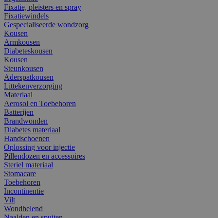
Fixatie, pleisters en spray
Fixatiewindels
Gespecialiseerde wondzorg
Kousen
Armkousen
Diabeteskousen
Kousen
Steunkousen
Aderspatkousen
Littekenverzorging
Materiaal
Aerosol en Toebehoren
Batterijen
Brandwonden
Diabetes materiaal
Handschoenen
Oplossing voor injectie
Pillendozen en accessoires
Steriel materiaal
Stomacare
Toebehoren
Incontinentie
Vilt
Wondhelend
Naalden en spuiten