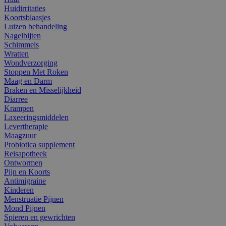
Huidirritaties
Koortsblaasjes
Luizen behandeling
Nagelbijten
Schimmels
Wratten
Wondverzorging
Stoppen Met Roken
Maag en Darm
Braken en Misselijkheid
Diarree
Krampen
Laxeeringsmiddelen
Levertherapie
Maagzuur
Probiotica supplement
Reisapotheek
Ontwormen
Pijn en Koorts
Antimigraine
Kinderen
Menstruatie Pijnen
Mond Pijnen
Spieren en gewrichten