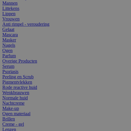
Mannen
Littekens
Lippen
Vrouwen
Anti rimpel - veroudering
Gelaat
Mascara
Masker
Nagels
Ogen
Parfum
Overige Producten
Serum
Psoriasis
Peeling en Scrub
Pigmentvlekken
Rode reactive huid
Wenkbrauwen
Normale huid
Nachtcreme
Make-up
Ogen materiaal
Brillen
Creme - gel
Lenzen