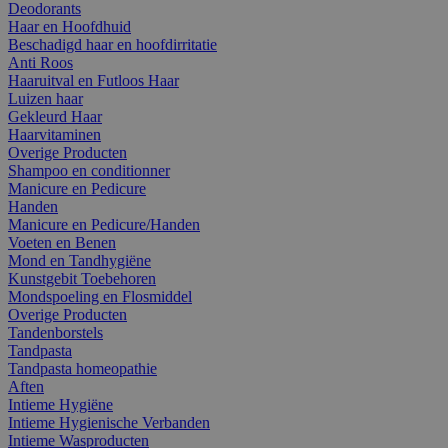
Deodorants
Haar en Hoofdhuid
Beschadigd haar en hoofdirritatie
Anti Roos
Haaruitval en Futloos Haar
Luizen haar
Gekleurd Haar
Haarvitaminen
Overige Producten
Shampoo en conditionner
Manicure en Pedicure
Handen
Manicure en Pedicure/Handen
Voeten en Benen
Mond en Tandhygiëne
Kunstgebit Toebehoren
Mondspoeling en Flosmiddel
Overige Producten
Tandenborstels
Tandpasta
Tandpasta homeopathie
Aften
Intieme Hygiëne
Intieme Hygienische Verbanden
Intieme Wasproducten