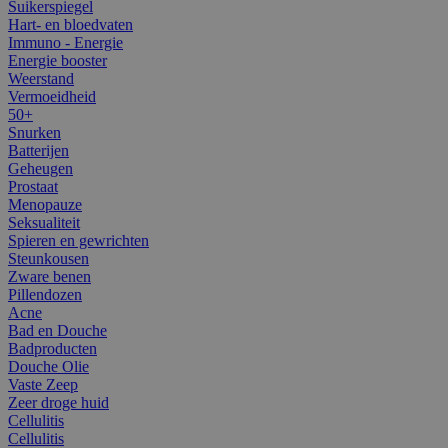
Suikerspiegel
Hart- en bloedvaten
Immuno - Energie
Energie booster
Weerstand
Vermoeidheid
50+
Snurken
Batterijen
Geheugen
Prostaat
Menopauze
Seksualiteit
Spieren en gewrichten
Steunkousen
Zware benen
Pillendozen
Acne
Bad en Douche
Badproducten
Douche Olie
Vaste Zeep
Zeer droge huid
Cellulitis
Cellulitis