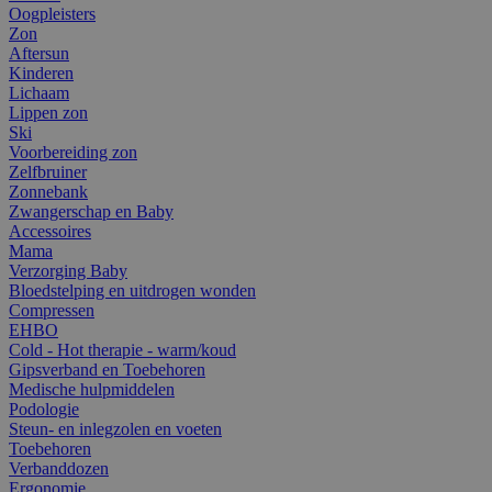
Oogpleisters
Zon
Aftersun
Kinderen
Lichaam
Lippen zon
Ski
Voorbereiding zon
Zelfbruiner
Zonnebank
Zwangerschap en Baby
Accessoires
Mama
Verzorging Baby
Bloedstelping en uitdrogen wonden
Compressen
EHBO
Cold - Hot therapie - warm/koud
Gipsverband en Toebehoren
Medische hulpmiddelen
Podologie
Steun- en inlegzolen en voeten
Toebehoren
Verbanddozen
Ergonomie