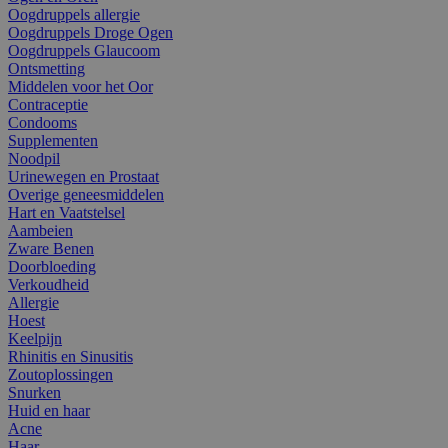
Oogdruppels allergie
Oogdruppels Droge Ogen
Oogdruppels Glaucoom
Ontsmetting
Middelen voor het Oor
Contraceptie
Condooms
Supplementen
Noodpil
Urinewegen en Prostaat
Overige geneesmiddelen
Hart en Vaatstelsel
Aambeien
Zware Benen
Doorbloeding
Verkoudheid
Allergie
Hoest
Keelpijn
Rhinitis en Sinusitis
Zoutoplossingen
Snurken
Huid en haar
Acne
Haar