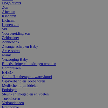
Oogpleisters
Zon
Aftersun
Kinderen
Lichaam
Lippen zon
Ski
Voorbereiding zon
Zelfbruiner
Zonnebank
Zwangerschap en Baby
Accessoires
Mama
Verzorging Baby
Bloedstelping en uitdrogen wonden
Compressen
EHBO
Cold - Hot therapie - warm/koud
Gipsverband en Toebehoren
Medische hulpmiddelen
Podologie
Steun- en inlegzolen en voeten
Toebehoren
Verbanddozen
Ergonomie