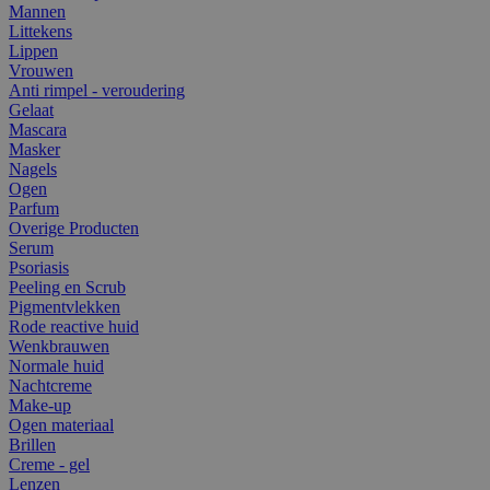
Mannen
Littekens
Lippen
Vrouwen
Anti rimpel - veroudering
Gelaat
Mascara
Masker
Nagels
Ogen
Parfum
Overige Producten
Serum
Psoriasis
Peeling en Scrub
Pigmentvlekken
Rode reactive huid
Wenkbrauwen
Normale huid
Nachtcreme
Make-up
Ogen materiaal
Brillen
Creme - gel
Lenzen