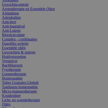
Volwassen
Gewichtscontrole
Aromatherapie en Essentiele Olien
Afslanking
Ademhaling
Anti-beet
Anti-haaruitval
Anti-Luizen
Bloedcirculatie
Complex - combinaties
Dagelijks welzijn
Essentiële oliën
Gewrichten & spieren
Huidverzorging
Verstuiver
Bachbloesem
Fytotherapie
Gemmotherapie
Homeopathie
Tubes Granules-Globuli
Tandpasta homeopathie
Micro-immunotherapie
Kruidenthee
Licht- en warmtetherapie
Oliën