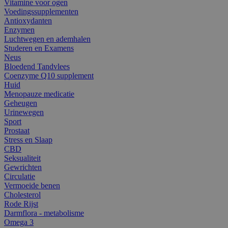
Vitamine voor ogen
Voedingssupplementen
Antioxydanten
Enzymen
Luchtwegen en ademhalen
Studeren en Examens
Neus
Bloedend Tandvlees
Coenzyme Q10 supplement
Huid
Menopauze medicatie
Geheugen
Urinewegen
Sport
Prostaat
Stress en Slaap
CBD
Seksualiteit
Gewrichten
Circulatie
Vermoeide benen
Cholesterol
Rode Rijst
Darmflora - metabolisme
Omega 3