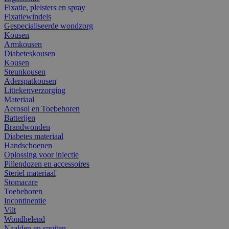
Fixatie, pleisters en spray
Fixatiewindels
Gespecialiseerde wondzorg
Kousen
Armkousen
Diabeteskousen
Kousen
Steunkousen
Aderspatkousen
Littekenverzorging
Materiaal
Aerosol en Toebehoren
Batterijen
Brandwonden
Diabetes materiaal
Handschoenen
Oplossing voor injectie
Pillendozen en accessoires
Steriel materiaal
Stomacare
Toebehoren
Incontinentie
Vilt
Wondhelend
Naalden en spuiten