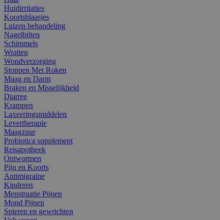
Huidirritaties
Koortsblaasjes
Luizen behandeling
Nagelbijten
Schimmels
Wratten
Wondverzorging
Stoppen Met Roken
Maag en Darm
Braken en Misselijkheid
Diarree
Krampen
Laxeeringsmiddelen
Levertherapie
Maagzuur
Probiotica supplement
Reisapotheek
Ontwormen
Pijn en Koorts
Antimigraine
Kinderen
Menstruatie Pijnen
Mond Pijnen
Spieren en gewrichten