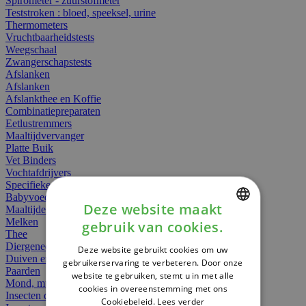
Spirometer - zuurstofmeter
Teststroken : bloed, speeksel, urine
Thermometers
Vruchtbaarheidstests
Weegschaal
Zwangerschapstests
Afslanken
Afslanken
Afslankthee en Koffie
Combinatiepreparaten
Eetlustremmers
Maaltijdvervanger
Platte Buik
Vet Binders
Vochtafdrijvers
Specifieke Voeding
Babyvoeding
Deze website maakt
Maaltijden
Melken
gebruik van cookies.
DUTCH
Thee
Diergeneesmiddelen
Deze website gebruikt cookies om uw
FRENCH
Duiven en vogels
gebruikerservaring te verbeteren. Door onze
Paarden
website te gebruiken, stemt u in met alle
ENGLISH
Mond, muil of snavel
cookies in overeenstemming met ons
Insecten dieren
Cookiebeleid.
Lees verder