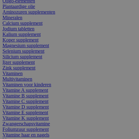
Oligo-elementen
Plantaardige olie
Aminozuren supplementen
Mineralen
Calcium supplement
Jodium tabletten
Kalium supplement
Koper supplement
Magnesium supplement
Selenium supplement
Silicium supplement
Ijzer supplement
Zink supplement
Vitaminen
Multivitaminen
Vitaminen voor kinderen
Vitamine A supplement
Vitamine B supplement
Vitamine C supplement
Vitamine D supplement
Vitamine E supplement
Vitamine K supplement
Zwangerschapsvitamine
Foliumzuur supplement
Vitamine haar en nagels