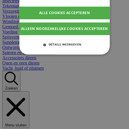
Insectenwerend
Tekentangen
Verzorging beten
ALLE COOKIES ACCEPTEREN
Vlooien en teken
Wondzorg dieren
Gemoed en stress dieren
ALLEEN NOODZAKELIJKE COOKIES ACCEPTEREN
Voeding
Spijsvertering
Supplementen dieren
DETAILS WEERGEVEN
Ontworming en parasieten
Spieren en gewrichten dieren
STRIKT NOODZAKELIJKE
Accessoires dieren
COOKIES
Ogen en oren dieren
Vacht, huid of pluimen
PRESTATIE COOKIES
TARGETING COOKIES
Zoeken
FUNCTIONELE COOKIES
Strikt noodzakelijke cookies
Menu sluiten