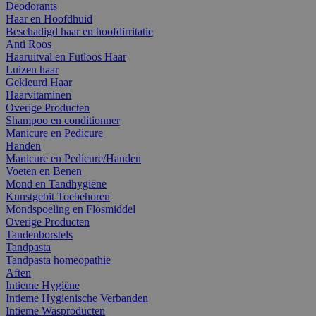
Deodorants
Haar en Hoofdhuid
Beschadigd haar en hoofdirritatie
Anti Roos
Haaruitval en Futloos Haar
Luizen haar
Gekleurd Haar
Haarvitaminen
Overige Producten
Shampoo en conditionner
Manicure en Pedicure
Handen
Manicure en Pedicure/Handen
Voeten en Benen
Mond en Tandhygiëne
Kunstgebit Toebehoren
Mondspoeling en Flosmiddel
Overige Producten
Tandenborstels
Tandpasta
Tandpasta homeopathie
Aften
Intieme Hygiëne
Intieme Hygienische Verbanden
Intieme Wasproducten