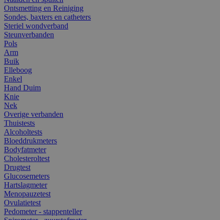
Ontsmetting en Reiniging
Sondes, baxters en catheters
Steriel wondverband
Steunverbanden
Pols
Arm
Buik
Elleboog
Enkel
Hand Duim
Knie
Nek
Overige verbanden
Thuistests
Alcoholtests
Bloeddrukmeters
Bodyfatmeter
Cholesteroltest
Drugtest
Glucosemeters
Hartslagmeter
Menopauzetest
Ovulatietest
Pedometer - stappenteller