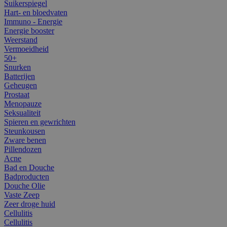
Suikerspiegel
Hart- en bloedvaten
Immuno - Energie
Energie booster
Weerstand
Vermoeidheid
50+
Snurken
Batterijen
Geheugen
Prostaat
Menopauze
Seksualiteit
Spieren en gewrichten
Steunkousen
Zware benen
Pillendozen
Acne
Bad en Douche
Badproducten
Douche Olie
Vaste Zeep
Zeer droge huid
Cellulitis
Cellulitis