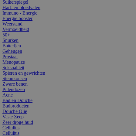
Suikerspiegel
Hart- en bloedvaten
Immuno - Energie
Energie booster
Weerstand
Vermoeidheid
50+
Snurken
Batterijen
Geheugen
Prostaat
Menopauze
Seksualiteit
Spieren en gewrichten
Steunkousen
Zware benen
Pillendozen
Acne
Bad en Douche
Badproducten
Douche Olie
Vaste Zeep
Zeer droge huid
Cellulitis
Cellulitis