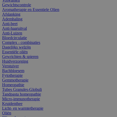
Volwassen
Gewichtscontrole
Aromatherapie en Essentiele Olien
Afslanking
Ademhaling
Anti-beet
Anti-haaruitval
Anti-Luizen
Bloedcirculatie
Complex - combinaties
Dagelijks welzijn
Essentiële oliën
Gewrichten & spieren
Huidverzorging
Verstuiver
Bachbloesem
Fytotherapie
Gemmotherapie
Homeopathie
Tubes Granules-Globuli
Tandpasta homeopathie
Micro-immunotherapie
Kruidenthee
Licht- en warmtetherapie
Oliën