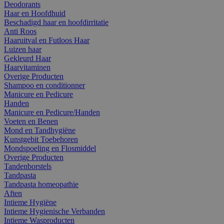
Deodorants
Haar en Hoofdhuid
Beschadigd haar en hoofdirritatie
Anti Roos
Haaruitval en Futloos Haar
Luizen haar
Gekleurd Haar
Haarvitaminen
Overige Producten
Shampoo en conditionner
Manicure en Pedicure
Handen
Manicure en Pedicure/Handen
Voeten en Benen
Mond en Tandhygiëne
Kunstgebit Toebehoren
Mondspoeling en Flosmiddel
Overige Producten
Tandenborstels
Tandpasta
Tandpasta homeopathie
Aften
Intieme Hygiëne
Intieme Hygienische Verbanden
Intieme Wasproducten