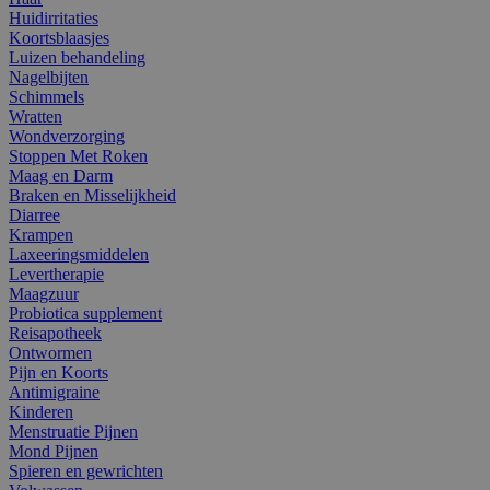
Huidirritaties
Koortsblaasjes
Luizen behandeling
Nagelbijten
Schimmels
Wratten
Wondverzorging
Stoppen Met Roken
Maag en Darm
Braken en Misselijkheid
Diarree
Krampen
Laxeeringsmiddelen
Levertherapie
Maagzuur
Probiotica supplement
Reisapotheek
Ontwormen
Pijn en Koorts
Antimigraine
Kinderen
Menstruatie Pijnen
Mond Pijnen
Spieren en gewrichten