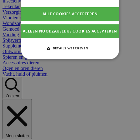
Insectenwerend
Tekentangen
Verzorging beten
ALLE COOKIES ACCEPTEREN
Vlooien en teken
Wondzorg dieren
Gemoed en stress dieren
ALLEEN NOODZAKELIJKE COOKIES ACCEPTEREN
Voeding
Spijsvertering
Supplementen dieren
DETAILS WEERGEVEN
Ontworming en parasieten
Spieren en gewrichten dieren
STRIKT NOODZAKELIJKE
Accessoires dieren
COOKIES
Ogen en oren dieren
Vacht, huid of pluimen
PRESTATIE COOKIES
TARGETING COOKIES
Zoeken
FUNCTIONELE COOKIES
Strikt noodzakelijke cookies
Menu sluiten