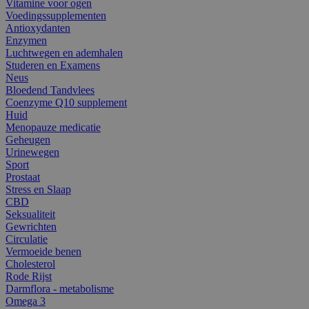
Vitamine voor ogen
Voedingssupplementen
Antioxydanten
Enzymen
Luchtwegen en ademhalen
Studeren en Examens
Neus
Bloedend Tandvlees
Coenzyme Q10 supplement
Huid
Menopauze medicatie
Geheugen
Urinewegen
Sport
Prostaat
Stress en Slaap
CBD
Seksualiteit
Gewrichten
Circulatie
Vermoeide benen
Cholesterol
Rode Rijst
Darmflora - metabolisme
Omega 3