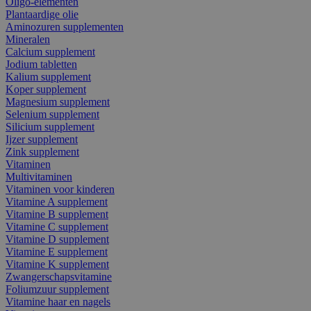
Oligo-elementen
Plantaardige olie
Aminozuren supplementen
Mineralen
Calcium supplement
Jodium tabletten
Kalium supplement
Koper supplement
Magnesium supplement
Selenium supplement
Silicium supplement
Ijzer supplement
Zink supplement
Vitaminen
Multivitaminen
Vitaminen voor kinderen
Vitamine A supplement
Vitamine B supplement
Vitamine C supplement
Vitamine D supplement
Vitamine E supplement
Vitamine K supplement
Zwangerschapsvitamine
Foliumzuur supplement
Vitamine haar en nagels