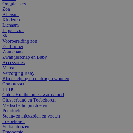
Oogpleisters
Zon
Aftersun
Kinderen
Lichaam
Lippen zon
Ski
Voorbereiding zon
Zelfbruiner
Zonnebank
Zwangerschap en Baby
Accessoires
Mama
Verzorging Baby
Bloedstelping en uitdrogen wonden
Compressen
EHBO
Cold - Hot therapie - warm/koud
Gipsverband en Toebehoren
Medische hulpmiddelen
Podologie
Steun- en inlegzolen en voeten
Toebehoren
Verbanddozen
Ergonomie