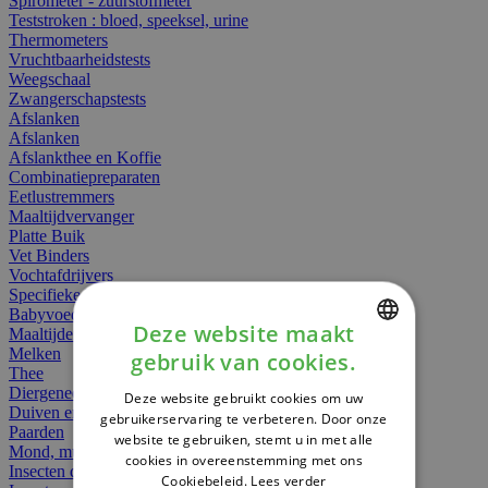
Spirometer - zuurstofmeter
Teststroken : bloed, speeksel, urine
Thermometers
Vruchtbaarheidstests
Weegschaal
Zwangerschapstests
Afslanken
Afslanken
Afslankthee en Koffie
Combinatiepreparaten
Eetlustremmers
Maaltijdvervanger
Platte Buik
Vet Binders
Vochtafdrijvers
Specifieke Voeding
Babyvoeding
Deze website maakt
Maaltijden
Melken
gebruik van cookies.
DUTCH
Thee
Diergeneesmiddelen
Deze website gebruikt cookies om uw
FRENCH
Duiven en vogels
gebruikerservaring te verbeteren. Door onze
Paarden
website te gebruiken, stemt u in met alle
ENGLISH
Mond, muil of snavel
cookies in overeenstemming met ons
Insecten dieren
Cookiebeleid.
Lees verder