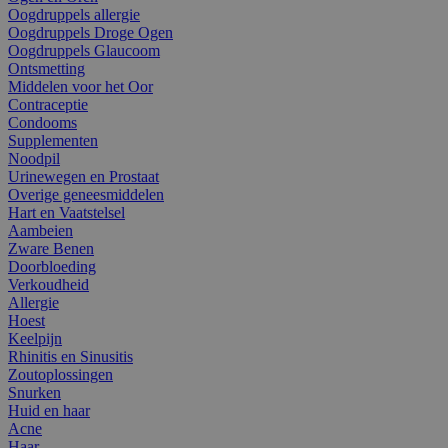
Oogdruppels allergie
Oogdruppels Droge Ogen
Oogdruppels Glaucoom
Ontsmetting
Middelen voor het Oor
Contraceptie
Condooms
Supplementen
Noodpil
Urinewegen en Prostaat
Overige geneesmiddelen
Hart en Vaatstelsel
Aambeien
Zware Benen
Doorbloeding
Verkoudheid
Allergie
Hoest
Keelpijn
Rhinitis en Sinusitis
Zoutoplossingen
Snurken
Huid en haar
Acne
Haar