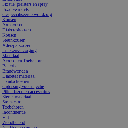
Fixatie, pleisters en spray
Fixatiewindels
Gespecialiseerde wondzorg
Kousen
Armkousen
Diabeteskousen
Kousen
Steunkousen
Aderspatkousen
Littekenverzorging
Materiaal
Aerosol en Toebehoren
Batterijen
Brandwonden
Diabetes materiaal
Handschoenen
Oplossing voor injectie
Pillendozen en accessoires
Steriel materiaal
Stomacare
Toebehoren
Incontinentie
Vilt
Wondhelend
Naalden en spuiten