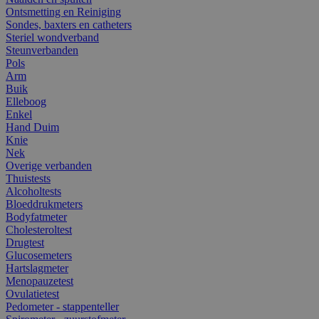
Ontsmetting en Reiniging
Sondes, baxters en catheters
Steriel wondverband
Steunverbanden
Pols
Arm
Buik
Elleboog
Enkel
Hand Duim
Knie
Nek
Overige verbanden
Thuistests
Alcoholtests
Bloeddrukmeters
Bodyfatmeter
Cholesteroltest
Drugtest
Glucosemeters
Hartslagmeter
Menopauzetest
Ovulatietest
Pedometer - stappenteller