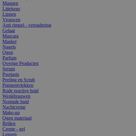
Mannen
Littekens
Lippen
Vrouwen
Anti rimpel - veroudering
Gelaat
Mascara
Masker
Nagels
Ogen
Parfum
Overige Producten
Serum
Psoriasis
Peeling en Scrub
Pigmentvlekken
Rode reactive huid
Wenkbrauwen
Normale huid
Nachtcreme
Make-up
Ogen materiaal
Brillen
Creme - gel
Lenzen