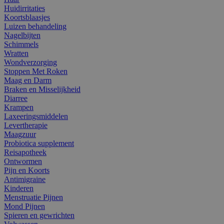
Huidirritaties
Koortsblaasjes
Luizen behandeling
Nagelbijten
Schimmels
Wratten
Wondverzorging
Stoppen Met Roken
Maag en Darm
Braken en Misselijkheid
Diarree
Krampen
Laxeeringsmiddelen
Levertherapie
Maagzuur
Probiotica supplement
Reisapotheek
Ontwormen
Pijn en Koorts
Antimigraine
Kinderen
Menstruatie Pijnen
Mond Pijnen
Spieren en gewrichten