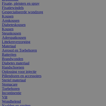
Fixatie, pleisters en spray
Fixatiewindels
Gespecialiseerde wondzorg
Kousen
Armkousen
Diabeteskousen
Kousen
Steunkousen
Aderspatkousen
Littekenverzorging
Materiaal
Aerosol en Toebehoren
Batterijen
Brandwonden
Diabetes materiaal
Handschoenen
Oplossing voor injectie
Pillendozen en accessoires
Steriel materiaal
Stomacare
Toebehoren
Incontinentie
Vilt
Wondhelend
Naalden en spuiten