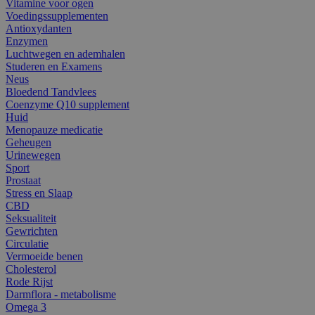
Vitamine voor ogen
Voedingssupplementen
Antioxydanten
Enzymen
Luchtwegen en ademhalen
Studeren en Examens
Neus
Bloedend Tandvlees
Coenzyme Q10 supplement
Huid
Menopauze medicatie
Geheugen
Urinewegen
Sport
Prostaat
Stress en Slaap
CBD
Seksualiteit
Gewrichten
Circulatie
Vermoeide benen
Cholesterol
Rode Rijst
Darmflora - metabolisme
Omega 3