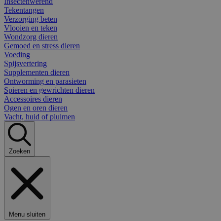
Insectenwerend
Tekentangen
Verzorging beten
Vlooien en teken
Wondzorg dieren
Gemoed en stress dieren
Voeding
Spijsvertering
Supplementen dieren
Ontworming en parasieten
Spieren en gewrichten dieren
Accessoires dieren
Ogen en oren dieren
Vacht, huid of pluimen
Zoeken
Menu sluiten