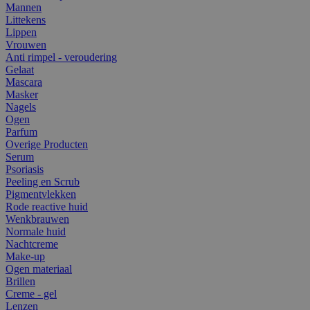
Mannen
Littekens
Lippen
Vrouwen
Anti rimpel - veroudering
Gelaat
Mascara
Masker
Nagels
Ogen
Parfum
Overige Producten
Serum
Psoriasis
Peeling en Scrub
Pigmentvlekken
Rode reactive huid
Wenkbrauwen
Normale huid
Nachtcreme
Make-up
Ogen materiaal
Brillen
Creme - gel
Lenzen