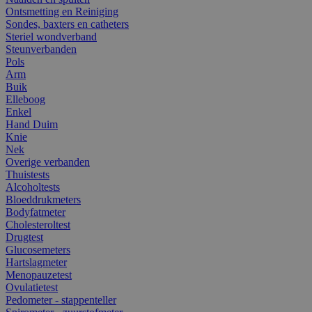
Ontsmetting en Reiniging
Sondes, baxters en catheters
Steriel wondverband
Steunverbanden
Pols
Arm
Buik
Elleboog
Enkel
Hand Duim
Knie
Nek
Overige verbanden
Thuistests
Alcoholtests
Bloeddrukmeters
Bodyfatmeter
Cholesteroltest
Drugtest
Glucosemeters
Hartslagmeter
Menopauzetest
Ovulatietest
Pedometer - stappenteller