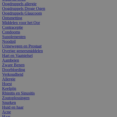
Oogdruppels allergie
Oogdruppels Droge Ogen
Oogdruppels Glaucoom
Ontsmetting
Middelen voor het Oor
Contraceptie
Condooms
Supplementen
Noodpil
Urinewegen en Prostaat
Overige geneesmiddelen
Hart en Vaatstelsel
Aambeien
Zware Benen
Doorbloeding
Verkoudheid
Allergie
Hoest
Keelpijn
Rhinitis en Sinusitis
Zoutoplossingen
Snurken
Huid en haar
Acne
Haar