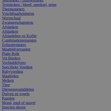
Spirometer - zuurstofmeter
Teststroken : bloed, speeksel, urine
Thermometers
Vruchtbaarheidstests
Weegschaal
Zwangerschapstests
Afslanken
Afslanken
Afslankthee en Koffie
Combinatiepreparaten
Eetlustremmers
Maaltijdvervanger
Platte Buik
Vet Binders
Vochtafdrijvers
Specifieke Voeding
Babyvoeding
Maaltijden
Melken
Thee
Diergeneesmiddelen
Duiven en vogels
Paarden
Mond, muil of snavel
Insecten dieren