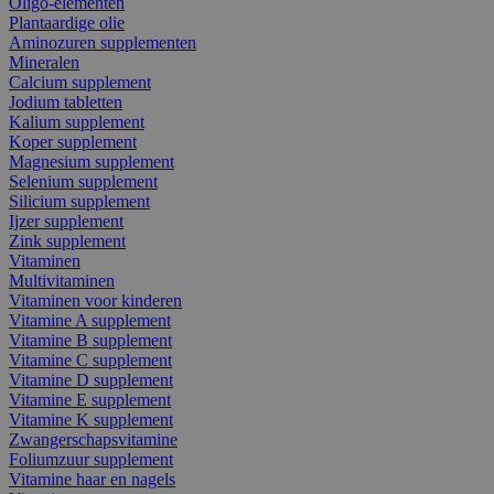
Oligo-elementen
Plantaardige olie
Aminozuren supplementen
Mineralen
Calcium supplement
Jodium tabletten
Kalium supplement
Koper supplement
Magnesium supplement
Selenium supplement
Silicium supplement
Ijzer supplement
Zink supplement
Vitaminen
Multivitaminen
Vitaminen voor kinderen
Vitamine A supplement
Vitamine B supplement
Vitamine C supplement
Vitamine D supplement
Vitamine E supplement
Vitamine K supplement
Zwangerschapsvitamine
Foliumzuur supplement
Vitamine haar en nagels