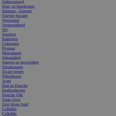
Suikerspiegel
Hart- en bloedvaten
Immuno - Energie
Energie booster
Weerstand
Vermoeidheid
50+
Snurken
Batterijen
Geheugen
Prostaat
Menopauze
Seksualiteit
Spieren en gewrichten
Steunkousen
Zware benen
Pillendozen
Acne
Bad en Douche
Badproducten
Douche Olie
Vaste Zeep
Zeer droge huid
Cellulitis
Cellulitis