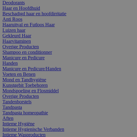
Deodorants
Haar en Hoofdhuid
Beschadigd haar en hoofdirritatie
Anti Roos
Haaruitval en Futloos Haar
Luizen haar
Gekleurd Haar
Haarvitaminen
Overige Producten
Shampoo en conditionner
Manicure en Pedicure
Handen
Manicure en Pedicure/Handen
Voeten en Benen
Mond en Tandhygiëne
Kunstgebit Toebehoren
Mondspoeling en Flosmiddel
Overige Producten
Tandenborstels
Tandpasta
Tandpasta homeopathie
Aften
Intieme Hygiëne
Intieme Hygienische Verbanden
Intieme Wasproducten