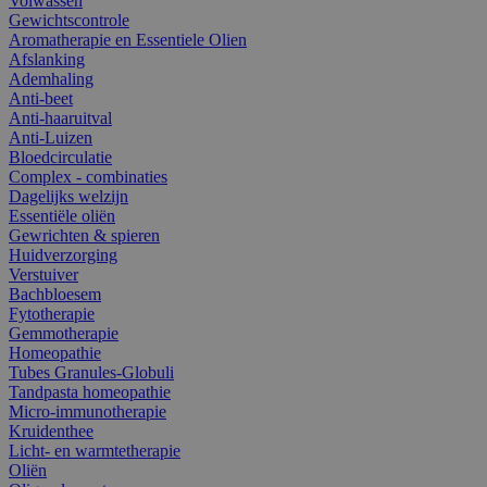
Volwassen
Gewichtscontrole
Aromatherapie en Essentiele Olien
Afslanking
Ademhaling
Anti-beet
Anti-haaruitval
Anti-Luizen
Bloedcirculatie
Complex - combinaties
Dagelijks welzijn
Essentiële oliën
Gewrichten & spieren
Huidverzorging
Verstuiver
Bachbloesem
Fytotherapie
Gemmotherapie
Homeopathie
Tubes Granules-Globuli
Tandpasta homeopathie
Micro-immunotherapie
Kruidenthee
Licht- en warmtetherapie
Oliën