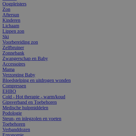
Oogpleisters
Zon
Aftersun
Kinderen
Lichaam
Lippen zon
Ski
Voorbereiding zon
Zelfbruiner
Zonnebank
Zwangerschap en Baby
Accessoires
Mama
Verzorging Baby
Bloedstelping en uitdrogen wonden
Compressen
EHBO
Cold - Hot therapie - warm/koud
Gipsverband en Toebehoren
Medische hulpmiddelen
Podologie
Steun- en inlegzolen en voeten
Toebehoren
Verbanddozen
Ergonomie