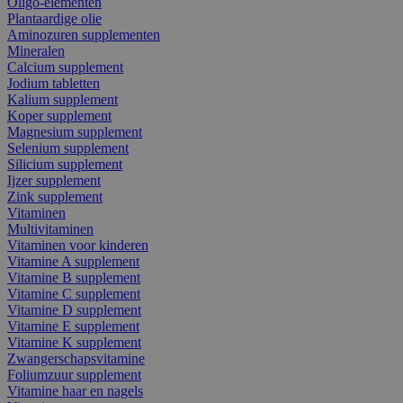
Oligo-elementen
Plantaardige olie
Aminozuren supplementen
Mineralen
Calcium supplement
Jodium tabletten
Kalium supplement
Koper supplement
Magnesium supplement
Selenium supplement
Silicium supplement
Ijzer supplement
Zink supplement
Vitaminen
Multivitaminen
Vitaminen voor kinderen
Vitamine A supplement
Vitamine B supplement
Vitamine C supplement
Vitamine D supplement
Vitamine E supplement
Vitamine K supplement
Zwangerschapsvitamine
Foliumzuur supplement
Vitamine haar en nagels