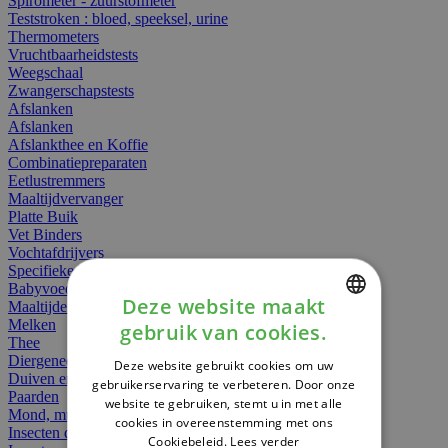
Spirometer - zuurstofmeter
Teststroken : bloed, speeksel, urine
Thermometers
Vruchtbaarheidstests
Weegschaal
Zwangerschapstests
Afslanken
Afslanken
Afslankthee en Koffie
Combinatiepreparaten
Eetlustremmers
Maaltijdvervanger
Platte Buik
Vet Binders
Vochtafdrijvers
Specifieke Voeding
Babyvoeding
Deze website maakt
Maaltijden
Melken
gebruik van cookies.
DUTCH
Thee
Diergeneesmiddelen
Deze website gebruikt cookies om uw
FRENCH
Duiven en vogels
gebruikerservaring te verbeteren. Door onze
Paarden
website te gebruiken, stemt u in met alle
ENGLISH
Mond, muil of snavel
cookies in overeenstemming met ons
Insecten dieren
Cookiebeleid.
Lees verder