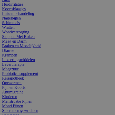
Huidirritaties
Koortsblaasjes
Luizen behandeling
Nagelbijten
Schimmels
Wratten
Wondverzorging
Stoppen Met Roken
Maag en Darm
Braken en Misselijkheid
Diarree
Krampen
Laxeeringsmiddelen
Levertherapie
Maagzuur
Probiotica supplement
Reisapotheek
Ontwormen
Pijn en Koorts
Antimigraine
Kinderen
Menstruatie Pijnen
Mond Pijnen
Spieren en gewrichten