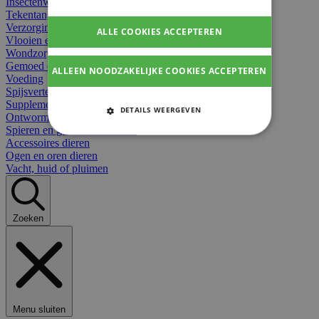
Insectenwerend
Tekentangen
Verzorging beten
ALLE COOKIES ACCEPTEREN
Vlooien en teken
Wondzorg dieren
Gemoed en stress dieren
ALLEEN NOODZAKELIJKE COOKIES ACCEPTEREN
Voeding
Spijsvertering
Supplementen dieren
DETAILS WEERGEVEN
Ontworming en parasieten
Spieren en gewrichten dieren
STRIKT NOODZAKELIJKE
Accessoires dieren
COOKIES
Ogen en oren dieren
Vacht, huid of pluimen
PRESTATIE COOKIES
TARGETING COOKIES
Zoeken
FUNCTIONELE COOKIES
Strikt noodzakelijke cookies
Menu sluiten