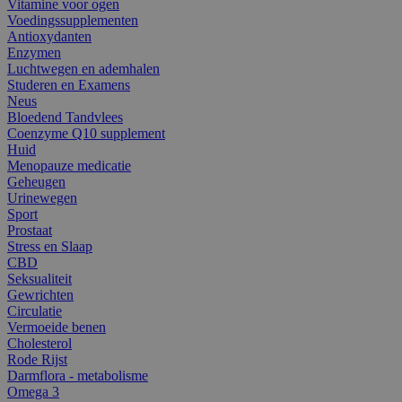
Vitamine voor ogen
Voedingssupplementen
Antioxydanten
Enzymen
Luchtwegen en ademhalen
Studeren en Examens
Neus
Bloedend Tandvlees
Coenzyme Q10 supplement
Huid
Menopauze medicatie
Geheugen
Urinewegen
Sport
Prostaat
Stress en Slaap
CBD
Seksualiteit
Gewrichten
Circulatie
Vermoeide benen
Cholesterol
Rode Rijst
Darmflora - metabolisme
Omega 3