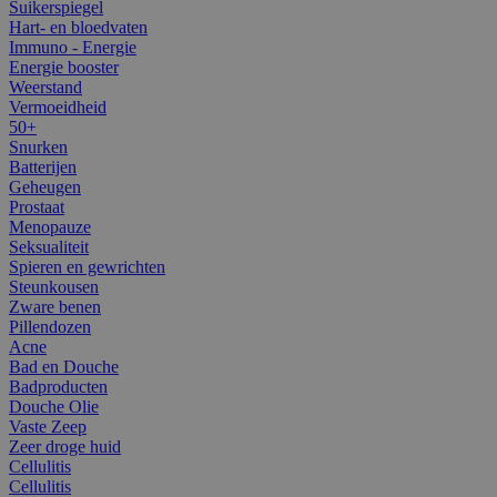
Suikerspiegel
Hart- en bloedvaten
Immuno - Energie
Energie booster
Weerstand
Vermoeidheid
50+
Snurken
Batterijen
Geheugen
Prostaat
Menopauze
Seksualiteit
Spieren en gewrichten
Steunkousen
Zware benen
Pillendozen
Acne
Bad en Douche
Badproducten
Douche Olie
Vaste Zeep
Zeer droge huid
Cellulitis
Cellulitis