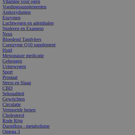
Vitamine voor ogen
Voedingssupplementen
Antioxydanten
Enzymen
Luchtwegen en ademhalen
Studeren en Examens
Neus
Bloedend Tandvlees
Coenzyme Q10 supplement
Huid
Menopauze medicatie
Geheugen
Urinewegen
Sport
Prostaat
Stress en Slaap
CBD
Seksualiteit
Gewrichten
Circulatie
Vermoeide benen
Cholesterol
Rode Rijst
Darmflora - metabolisme
Omega 3