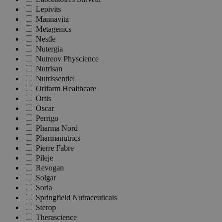
Lepivits
Mannavita
Metagenics
Nestle
Nutergia
Nutreov Physcience
Nutrisan
Nutrissentiel
Orifarm Healthcare
Ortis
Oscar
Perrigo
Pharma Nord
Pharmanutrics
Pierre Fabre
Pileje
Revogan
Solgar
Soria
Springfield Nutraceuticals
Sterop
Therascience