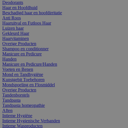
Deodorants
Haar en Hoofdhuid
Beschadigd haar en hoofdirritatie
Anti Roos
Haaruitval en Futloos Haar
Luizen haar
Gekleurd Haar
Haarvitaminen
Overige Producten
Shampoo en conditionner
Manicure en Pedicure
Handen
Manicure en Pedicure/Handen
Voeten en Benen
Mond en Tandhygiëne
Kunstgebit Toebehoren
Mondspoeling en Flosmiddel
Overige Producten
Tandenborstels
Tandpasta
Tandpasta homeopathie
Aften
Intieme Hygiëne
Intieme Hygienische Verbanden
Intieme Wasproducten