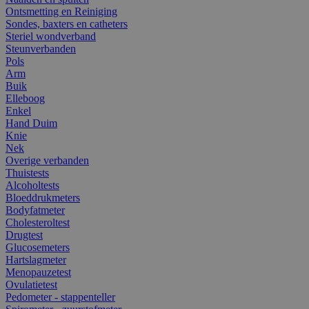
Ontsmetting en Reiniging
Sondes, baxters en catheters
Steriel wondverband
Steunverbanden
Pols
Arm
Buik
Elleboog
Enkel
Hand Duim
Knie
Nek
Overige verbanden
Thuistests
Alcoholtests
Bloeddrukmeters
Bodyfatmeter
Cholesteroltest
Drugtest
Glucosemeters
Hartslagmeter
Menopauzetest
Ovulatietest
Pedometer - stappenteller