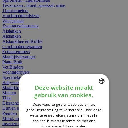
Spirometer - zuurstofmeter
Teststroken : bloed, speeksel, urine
Thermometers
Vruchtbaarheidstests
Weegschaal
Zwangerschapstests
Afslanken
Afslanken
Afslankthee en Koffie
Combinatiepreparaten
Eetlustremmers
Maaltijdvervanger
Platte Buik
Vet Binders
Vochtafdrijvers
Specifieke Voeding
Babyvoeding
Deze website maakt
Maaltijden
Melken
gebruik van cookies.
DUTCH
Thee
Diergeneesmiddelen
Deze website gebruikt cookies om uw
FRENCH
Duiven en vogels
gebruikerservaring te verbeteren. Door onze
Paarden
website te gebruiken, stemt u in met alle
ENGLISH
Mond, muil of snavel
cookies in overeenstemming met ons
Insecten dieren
Cookiebeleid.
Lees verder