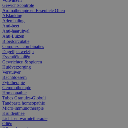
Volwassen
Gewichtscontrole
Aromatherapie en Essentiele Olien
Afslanking
Ademhaling
Anti-beet
Anti-haaruitval
Anti-Luizen
Bloedcirculatie
Complex - combinaties
Dagelijks welzijn
Essentiële oliën
Gewrichten & spieren
Huidverzorging
Verstuiver
Bachbloesem
Fytotherapie
Gemmotherapie
Homeopathie
Tubes Granules-Globuli
Tandpasta homeopathie
Micro-immunotherapie
Kruidenthee
Licht- en warmtetherapie
Oliën