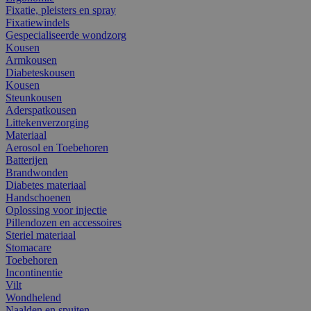
Fixatie, pleisters en spray
Fixatiewindels
Gespecialiseerde wondzorg
Kousen
Armkousen
Diabeteskousen
Kousen
Steunkousen
Aderspatkousen
Littekenverzorging
Materiaal
Aerosol en Toebehoren
Batterijen
Brandwonden
Diabetes materiaal
Handschoenen
Oplossing voor injectie
Pillendozen en accessoires
Steriel materiaal
Stomacare
Toebehoren
Incontinentie
Vilt
Wondhelend
Naalden en spuiten