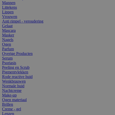
Mannen
Littekens
Lippen
Vrouwen
Anti rimpel - veroudering
Gelaat
Mascara
Masker
Nagels
Ogen
Parfum
Overige Producten
Serum
Psoriasis
Peeling en Scrub
Pigmentvlekken
Rode reactive huid
Wenkbrauwen
Normale huid
Nachtcreme
Make-up
Ogen materiaal
Brillen
Creme - gel
Lenzen