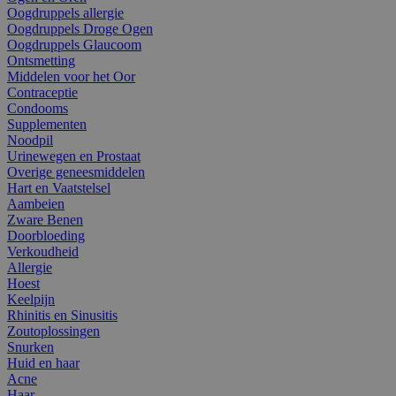
Oogdruppels allergie
Oogdruppels Droge Ogen
Oogdruppels Glaucoom
Ontsmetting
Middelen voor het Oor
Contraceptie
Condooms
Supplementen
Noodpil
Urinewegen en Prostaat
Overige geneesmiddelen
Hart en Vaatstelsel
Aambeien
Zware Benen
Doorbloeding
Verkoudheid
Allergie
Hoest
Keelpijn
Rhinitis en Sinusitis
Zoutoplossingen
Snurken
Huid en haar
Acne
Haar