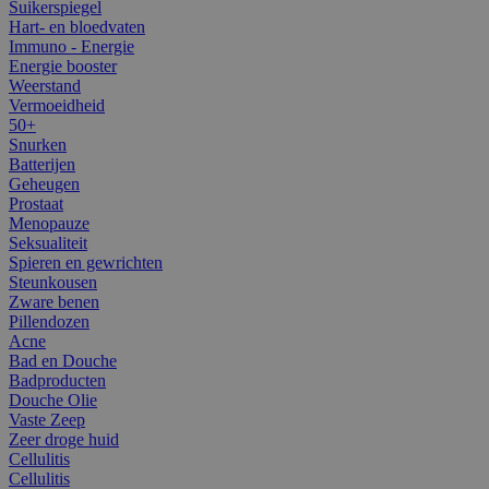
Suikerspiegel
Hart- en bloedvaten
Immuno - Energie
Energie booster
Weerstand
Vermoeidheid
50+
Snurken
Batterijen
Geheugen
Prostaat
Menopauze
Seksualiteit
Spieren en gewrichten
Steunkousen
Zware benen
Pillendozen
Acne
Bad en Douche
Badproducten
Douche Olie
Vaste Zeep
Zeer droge huid
Cellulitis
Cellulitis