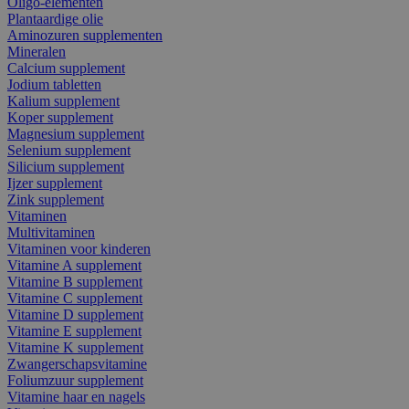
Oligo-elementen
Plantaardige olie
Aminozuren supplementen
Mineralen
Calcium supplement
Jodium tabletten
Kalium supplement
Koper supplement
Magnesium supplement
Selenium supplement
Silicium supplement
Ijzer supplement
Zink supplement
Vitaminen
Multivitaminen
Vitaminen voor kinderen
Vitamine A supplement
Vitamine B supplement
Vitamine C supplement
Vitamine D supplement
Vitamine E supplement
Vitamine K supplement
Zwangerschapsvitamine
Foliumzuur supplement
Vitamine haar en nagels