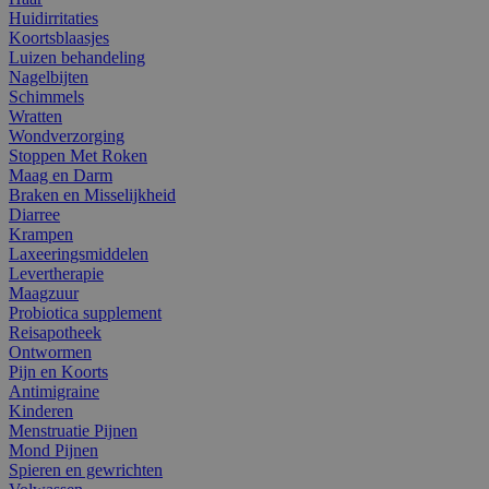
Huidirritaties
Koortsblaasjes
Luizen behandeling
Nagelbijten
Schimmels
Wratten
Wondverzorging
Stoppen Met Roken
Maag en Darm
Braken en Misselijkheid
Diarree
Krampen
Laxeeringsmiddelen
Levertherapie
Maagzuur
Probiotica supplement
Reisapotheek
Ontwormen
Pijn en Koorts
Antimigraine
Kinderen
Menstruatie Pijnen
Mond Pijnen
Spieren en gewrichten