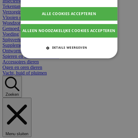
Insectenwerend
Tekentangen
Verzorging beten
ALLE COOKIES ACCEPTEREN
Vlooien en teken
Wondzorg dieren
Gemoed en stress dieren
ALLEEN NOODZAKELIJKE COOKIES ACCEPTEREN
Voeding
Spijsvertering
Supplementen dieren
DETAILS WEERGEVEN
Ontworming en parasieten
Spieren en gewrichten dieren
STRIKT NOODZAKELIJKE
Accessoires dieren
COOKIES
Ogen en oren dieren
Vacht, huid of pluimen
PRESTATIE COOKIES
TARGETING COOKIES
Zoeken
FUNCTIONELE COOKIES
Strikt noodzakelijke cookies
Menu sluiten