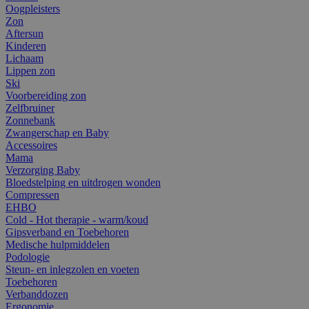
Oogpleisters
Zon
Aftersun
Kinderen
Lichaam
Lippen zon
Ski
Voorbereiding zon
Zelfbruiner
Zonnebank
Zwangerschap en Baby
Accessoires
Mama
Verzorging Baby
Bloedstelping en uitdrogen wonden
Compressen
EHBO
Cold - Hot therapie - warm/koud
Gipsverband en Toebehoren
Medische hulpmiddelen
Podologie
Steun- en inlegzolen en voeten
Toebehoren
Verbanddozen
Ergonomie