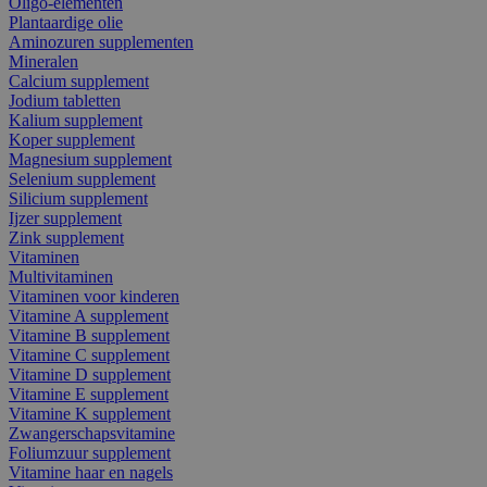
Oligo-elementen
Plantaardige olie
Aminozuren supplementen
Mineralen
Calcium supplement
Jodium tabletten
Kalium supplement
Koper supplement
Magnesium supplement
Selenium supplement
Silicium supplement
Ijzer supplement
Zink supplement
Vitaminen
Multivitaminen
Vitaminen voor kinderen
Vitamine A supplement
Vitamine B supplement
Vitamine C supplement
Vitamine D supplement
Vitamine E supplement
Vitamine K supplement
Zwangerschapsvitamine
Foliumzuur supplement
Vitamine haar en nagels