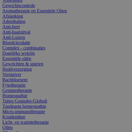
Volwassen
Gewichtscontrole
Aromatherapie en Essentiele Olien
Afslanking
Ademhaling
Anti-beet
Anti-haaruitval
Anti-Luizen
Bloedcirculatie
Complex - combinaties
Dagelijks welzijn
Essentiële oliën
Gewrichten & spieren
Huidverzorging
Verstuiver
Bachbloesem
Fytotherapie
Gemmotherapie
Homeopathie
Tubes Granules-Globuli
Tandpasta homeopathie
Micro-immunotherapie
Kruidenthee
Licht- en warmtetherapie
Oliën