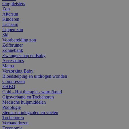
Oogpleisters
Zon
Aftersun
Kinderen
Lichaam
Lippen zon
Ski
Voorbereiding zon
Zelfbruiner
Zonnebank
Zwangerschap en Baby
Accessoires
Mama
Verzorging Baby
Bloedstelping en uitdrogen wonden
Compressen
EHBO
Cold - Hot therapie - warm/koud
Gipsverband en Toebehoren
Medische hulpmiddelen
Podologie
Steun- en inlegzolen en voeten
Toebehoren
Verbanddozen
Ergonomie