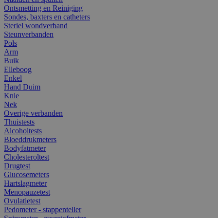
Ontsmetting en Reiniging
Sondes, baxters en catheters
Steriel wondverband
Steunverbanden
Pols
Arm
Buik
Elleboog
Enkel
Hand Duim
Knie
Nek
Overige verbanden
Thuistests
Alcoholtests
Bloeddrukmeters
Bodyfatmeter
Cholesteroltest
Drugtest
Glucosemeters
Hartslagmeter
Menopauzetest
Ovulatietest
Pedometer - stappenteller