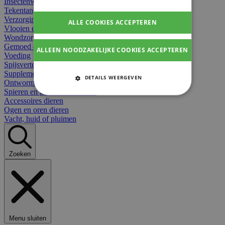
Insectenwerend
Tekentangen
Verzorging beten
ALLE COOKIES ACCEPTEREN
Vlooien en teken
Wondzorg dieren
Gemoed en stress dieren
ALLEEN NOODZAKELIJKE COOKIES ACCEPTEREN
Voeding
Spijsvertering
Supplementen dieren
DETAILS WEERGEVEN
Ontworming en parasieten
Spieren en gewrichten dieren
STRIKT NOODZAKELIJKE
Accessoires dieren
COOKIES
Ogen en oren dieren
Vacht, huid of pluimen
PRESTATIE COOKIES
TARGETING COOKIES
Zoeken
FUNCTIONELE COOKIES
Strikt noodzakelijke cookies
Menu sluiten