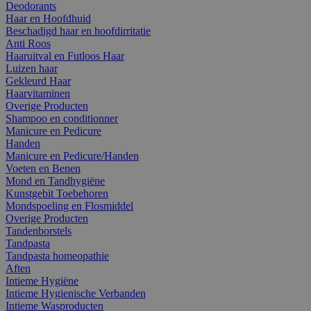
Deodorants
Haar en Hoofdhuid
Beschadigd haar en hoofdirritatie
Anti Roos
Haaruitval en Futloos Haar
Luizen haar
Gekleurd Haar
Haarvitaminen
Overige Producten
Shampoo en conditionner
Manicure en Pedicure
Handen
Manicure en Pedicure/Handen
Voeten en Benen
Mond en Tandhygiëne
Kunstgebit Toebehoren
Mondspoeling en Flosmiddel
Overige Producten
Tandenborstels
Tandpasta
Tandpasta homeopathie
Aften
Intieme Hygiëne
Intieme Hygienische Verbanden
Intieme Wasproducten