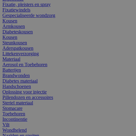
Fixatie, pleisters en spray
Fixatiewindels
Gespecialiseerde wondzorg
Kousen
Armkousen
Diabeteskousen
Kousen
Steunkousen
Aderspatkousen
Littekenverzorging
Materiaal
Aerosol en Toebehoren
Batterijen
Brandwonden
Diabetes materiaal
Handschoenen
Oplossing voor injectie
Pillendozen en accessoires
Steriel materiaal
Stomacare
Toebehoren
Incontinentie
Vilt
Wondhelend
Naalden en spuiten