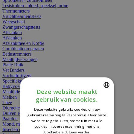
Spirometer - zuurstofmeter
Teststroken : bloed, speeksel, urine
Thermometers
Vruchtbaarheidstests
Weegschaal
Zwangerschapstests
Afslanken
Afslanken
Afslankthee en Koffie
Combinatiepreparaten
Eetlustremmers
Maaltijdvervanger
Platte Buik
Vet Binders
Vochtafdrijvers
Specifieke Voeding
Babyvoeding
Deze website maakt
Maaltijden
Melken
gebruik van cookies.
DUTCH
Thee
Diergeneesmiddelen
Deze website gebruikt cookies om uw
FRENCH
Duiven en vogels
gebruikerservaring te verbeteren. Door onze
Paarden
website te gebruiken, stemt u in met alle
ENGLISH
Mond, muil of snavel
cookies in overeenstemming met ons
Insecten dieren
Cookiebeleid.
Lees verder