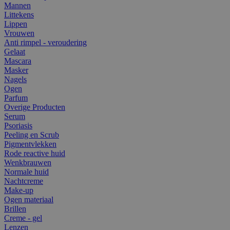
Mannen
Littekens
Lippen
Vrouwen
Anti rimpel - veroudering
Gelaat
Mascara
Masker
Nagels
Ogen
Parfum
Overige Producten
Serum
Psoriasis
Peeling en Scrub
Pigmentvlekken
Rode reactive huid
Wenkbrauwen
Normale huid
Nachtcreme
Make-up
Ogen materiaal
Brillen
Creme - gel
Lenzen