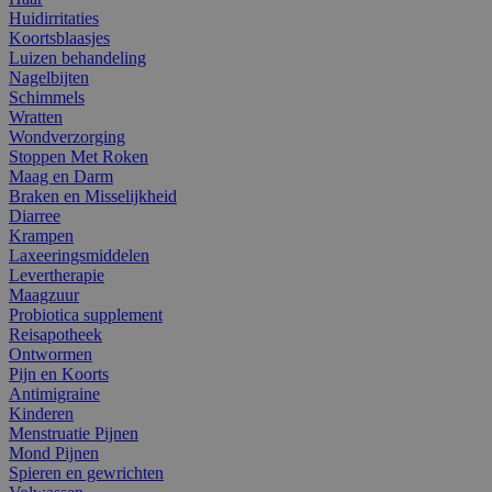
Huidirritaties
Koortsblaasjes
Luizen behandeling
Nagelbijten
Schimmels
Wratten
Wondverzorging
Stoppen Met Roken
Maag en Darm
Braken en Misselijkheid
Diarree
Krampen
Laxeeringsmiddelen
Levertherapie
Maagzuur
Probiotica supplement
Reisapotheek
Ontwormen
Pijn en Koorts
Antimigraine
Kinderen
Menstruatie Pijnen
Mond Pijnen
Spieren en gewrichten