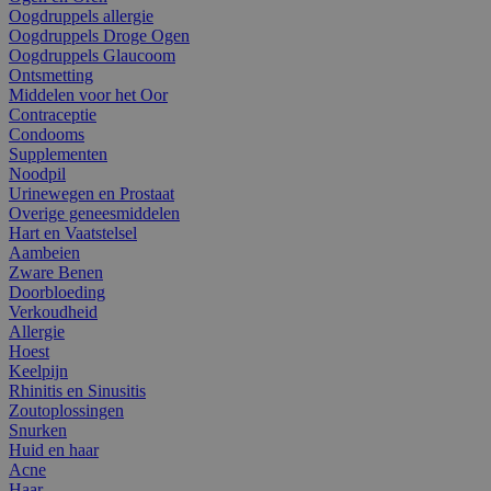
Oogdruppels allergie
Oogdruppels Droge Ogen
Oogdruppels Glaucoom
Ontsmetting
Middelen voor het Oor
Contraceptie
Condooms
Supplementen
Noodpil
Urinewegen en Prostaat
Overige geneesmiddelen
Hart en Vaatstelsel
Aambeien
Zware Benen
Doorbloeding
Verkoudheid
Allergie
Hoest
Keelpijn
Rhinitis en Sinusitis
Zoutoplossingen
Snurken
Huid en haar
Acne
Haar