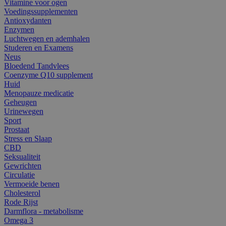
Vitamine voor ogen
Voedingssupplementen
Antioxydanten
Enzymen
Luchtwegen en ademhalen
Studeren en Examens
Neus
Bloedend Tandvlees
Coenzyme Q10 supplement
Huid
Menopauze medicatie
Geheugen
Urinewegen
Sport
Prostaat
Stress en Slaap
CBD
Seksualiteit
Gewrichten
Circulatie
Vermoeide benen
Cholesterol
Rode Rijst
Darmflora - metabolisme
Omega 3