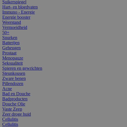
Suikerspiegel
Hart- en bloedvaten
Immuno - Energie
Energie booster
Weerstand
Vermoeidheid
50+
Snurken
Batterijen
Geheugen
Prostaat
Menopauze
Seksualiteit
Spieren en gewrichten
Steunkousen
Zware benen
Pillendozen
Acne
Bad en Douche
Badproducten
Douche Olie
Vaste Zeep
Zeer droge huid
Cellulitis
Cellulitis