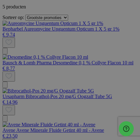
5 producten
Sorteer op:
Bepharbel
Aureomycine Unguentum Opticum 1 X 5 gr 1%
€ 9,74
Bausch & Lomb Pharma
Desomedine 0,1 % Collyre Flacon 10 ml
€ 8,77
Ursapharm
Bibrocathol-Pos 20 mg/G Oogzalf Tube 5G
€ 14,96
Avene
Avene Minerale Fluide Getint 40 ml - Avene
€ 23,50