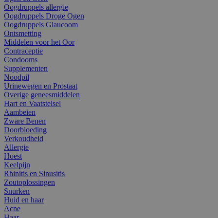
Oogdruppels allergie
Oogdruppels Droge Ogen
Oogdruppels Glaucoom
Ontsmetting
Middelen voor het Oor
Contraceptie
Condooms
Supplementen
Noodpil
Urinewegen en Prostaat
Overige geneesmiddelen
Hart en Vaatstelsel
Aambeien
Zware Benen
Doorbloeding
Verkoudheid
Allergie
Hoest
Keelpijn
Rhinitis en Sinusitis
Zoutoplossingen
Snurken
Huid en haar
Acne
Haar