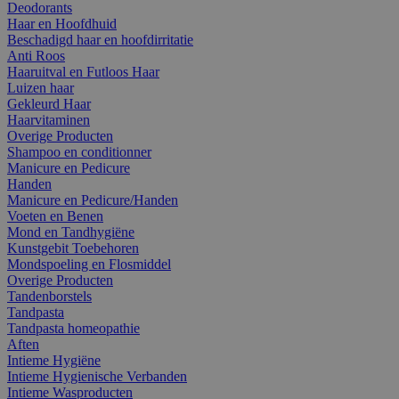
Deodorants
Haar en Hoofdhuid
Beschadigd haar en hoofdirritatie
Anti Roos
Haaruitval en Futloos Haar
Luizen haar
Gekleurd Haar
Haarvitaminen
Overige Producten
Shampoo en conditionner
Manicure en Pedicure
Handen
Manicure en Pedicure/Handen
Voeten en Benen
Mond en Tandhygiëne
Kunstgebit Toebehoren
Mondspoeling en Flosmiddel
Overige Producten
Tandenborstels
Tandpasta
Tandpasta homeopathie
Aften
Intieme Hygiëne
Intieme Hygienische Verbanden
Intieme Wasproducten