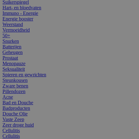
Suikerspiegel
Hart- en bloedvaten
Immuno - Energie
Energie booster
Weerstand
Vermoeidheid
50+
Snurken
Batterijen
Geheugen
Prostaat
Menopauze
Seksualiteit
Spieren en gewrichten
Steunkousen
Zware benen
Pillendozen
Acne
Bad en Douche
Badproducten
Douche Olie
Vaste Zeep
Zeer droge huid
Cellulitis
Cellulitis