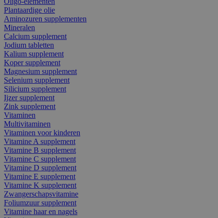
Oligo-elementen
Plantaardige olie
Aminozuren supplementen
Mineralen
Calcium supplement
Jodium tabletten
Kalium supplement
Koper supplement
Magnesium supplement
Selenium supplement
Silicium supplement
Ijzer supplement
Zink supplement
Vitaminen
Multivitaminen
Vitaminen voor kinderen
Vitamine A supplement
Vitamine B supplement
Vitamine C supplement
Vitamine D supplement
Vitamine E supplement
Vitamine K supplement
Zwangerschapsvitamine
Foliumzuur supplement
Vitamine haar en nagels