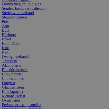
Ontsmetting en Reiniging
Sondes, baxters en catheters
Steriel wondverband
Steunverbanden
Pols
Arm
Buik
Elleboog
Enkel
Hand Duim
Knie
Nek
Overige verbanden
Thuistests
Alcoholtests
Bloeddrukmeters
Bodyfatmeter
Cholesteroltest
Drugtest
Glucosemeters
Hartslagmeter
Menopauzetest
Ovulatietest
Pedometer - stappenteller