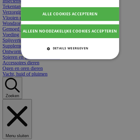
Insectenwerend
Tekentangen
Verzorging beten
ALLE COOKIES ACCEPTEREN
Vlooien en teken
Wondzorg dieren
Gemoed en stress dieren
ALLEEN NOODZAKELIJKE COOKIES ACCEPTEREN
Voeding
Spijsvertering
Supplementen dieren
DETAILS WEERGEVEN
Ontworming en parasieten
Spieren en gewrichten dieren
STRIKT NOODZAKELIJKE
Accessoires dieren
COOKIES
Ogen en oren dieren
Vacht, huid of pluimen
PRESTATIE COOKIES
TARGETING COOKIES
Zoeken
FUNCTIONELE COOKIES
Strikt noodzakelijke cookies
Menu sluiten