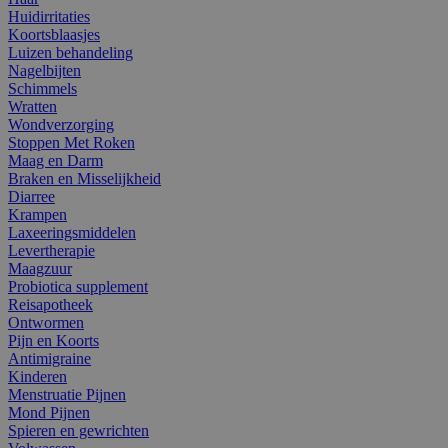
Huidirritaties
Koortsblaasjes
Luizen behandeling
Nagelbijten
Schimmels
Wratten
Wondverzorging
Stoppen Met Roken
Maag en Darm
Braken en Misselijkheid
Diarree
Krampen
Laxeeringsmiddelen
Levertherapie
Maagzuur
Probiotica supplement
Reisapotheek
Ontwormen
Pijn en Koorts
Antimigraine
Kinderen
Menstruatie Pijnen
Mond Pijnen
Spieren en gewrichten