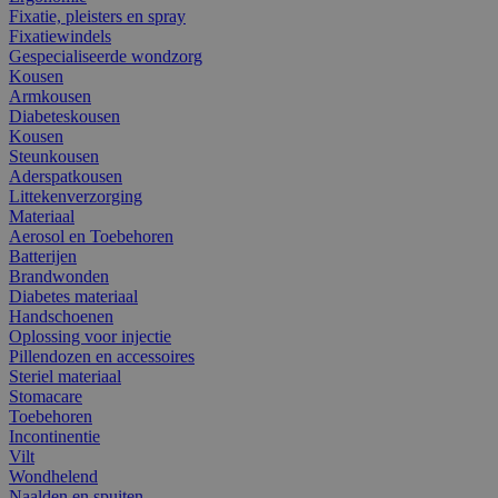
Fixatie, pleisters en spray
Fixatiewindels
Gespecialiseerde wondzorg
Kousen
Armkousen
Diabeteskousen
Kousen
Steunkousen
Aderspatkousen
Littekenverzorging
Materiaal
Aerosol en Toebehoren
Batterijen
Brandwonden
Diabetes materiaal
Handschoenen
Oplossing voor injectie
Pillendozen en accessoires
Steriel materiaal
Stomacare
Toebehoren
Incontinentie
Vilt
Wondhelend
Naalden en spuiten