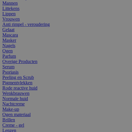
Mannen
Littekens
Lippen
Vrouwen
Anti rimpel - veroudering
Gelaat
Mascara
Masker
Nagels
Ogen
Parfum
Overige Producten
Serum
Psoriasis
Peeling en Scrub
Pigmentvlekken
Rode reactive huid
Wenkbrauwen
Normale huid
Nachtcreme
Make-up
Ogen materiaal
Brillen
Creme - gel
Lenzen