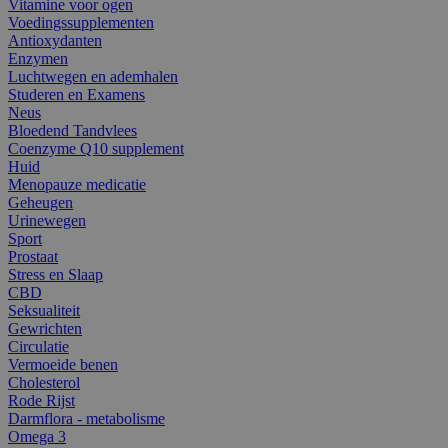
Vitamine voor ogen
Voedingssupplementen
Antioxydanten
Enzymen
Luchtwegen en ademhalen
Studeren en Examens
Neus
Bloedend Tandvlees
Coenzyme Q10 supplement
Huid
Menopauze medicatie
Geheugen
Urinewegen
Sport
Prostaat
Stress en Slaap
CBD
Seksualiteit
Gewrichten
Circulatie
Vermoeide benen
Cholesterol
Rode Rijst
Darmflora - metabolisme
Omega 3