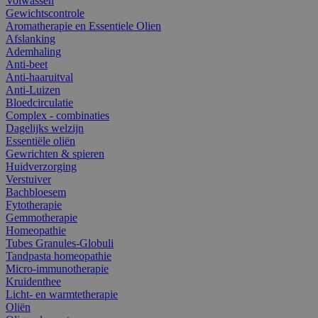
Volwassen
Gewichtscontrole
Aromatherapie en Essentiele Olien
Afslanking
Ademhaling
Anti-beet
Anti-haaruitval
Anti-Luizen
Bloedcirculatie
Complex - combinaties
Dagelijks welzijn
Essentiële oliën
Gewrichten & spieren
Huidverzorging
Verstuiver
Bachbloesem
Fytotherapie
Gemmotherapie
Homeopathie
Tubes Granules-Globuli
Tandpasta homeopathie
Micro-immunotherapie
Kruidenthee
Licht- en warmtetherapie
Oliën