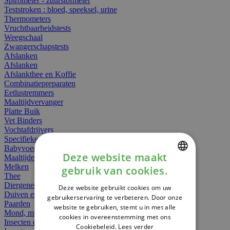
Spirometer - zuurstofmeter
Teststroken : bloed, speeksel, urine
Thermometers
Vruchtbaarheidstests
Weegschaal
Zwangerschapstests
Afslanken
Afslanken
Afslankthee en Koffie
Combinatiepreparaten
Eetlustremmers
Maaltijdvervanger
Platte Buik
Vet Binders
Vochtafdrijvers
Specifieke Voeding
Babyvoeding
Deze website maakt
Maaltijden
Melken
gebruik van cookies.
DUTCH
Thee
Diergeneesmiddelen
Deze website gebruikt cookies om uw
FRENCH
Duiven en vogels
gebruikerservaring te verbeteren. Door onze
Paarden
website te gebruiken, stemt u in met alle
ENGLISH
Mond, muil of snavel
cookies in overeenstemming met ons
Insecten dieren
Cookiebeleid.
Lees verder