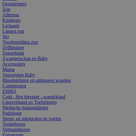
Oogpleisters
Zon
Aftersun
Kinderen
Lichaam
Lippen zon
Ski
Voorbereiding zon
Zelfbruiner
Zonnebank
Zwangerschap en Baby
Accessoires
Mama
Verzorging Baby
Bloedstelping en uitdrogen wonden
Compressen
EHBO
Cold - Hot therapie - warm/koud
Gipsverband en Toebehoren
Medische hulpmiddelen
Podologie
Steun- en inlegzolen en voeten
Toebehoren
Verbanddozen
Ergonomie