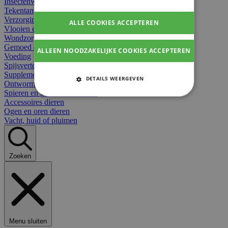
Insectenwerend
Tekentangen
Verzorging beten
ALLE COOKIES ACCEPTEREN
Vlooien en teken
Wondzorg dieren
Gemoed en stress dieren
ALLEEN NOODZAKELIJKE COOKIES ACCEPTEREN
Voeding
Spijsvertering
Supplementen dieren
DETAILS WEERGEVEN
Ontworming en parasieten
Spieren en gewrichten dieren
STRIKT NOODZAKELIJKE
Accessoires dieren
COOKIES
Ogen en oren dieren
Vacht, huid of pluimen
PRESTATIE COOKIES
TARGETING COOKIES
Zoeken
FUNCTIONELE COOKIES
Strikt noodzakelijke cookies
Menu sluiten