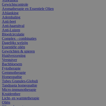
Volwassen
Gewichtscontrole
Aromatherapie en Essentiele Olien
Afslanking
Ademhaling
Anti-beet
Anti-haaruitval
Anti-Luizen
Bloedcirculatie
Complex - combinaties
Dagelijks welzijn
Essentiële oliën
Gewrichten & spieren
Huidverzorging
Verstuiver
Bachbloesem
Fytotherapie
Gemmotherapie
Homeopathie
Tubes Granules-Globuli
Tandpasta homeopathie
Micro-immunotherapie
Kruidenthee
Licht- en warmtetherapie
Oliën