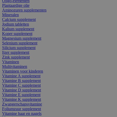
Oligo-elementen
Plantaardige olie
Aminozuren supplementen
Mineralen
Calcium supplement
Jodium tabletten
Kalium supplement
Koper supplement
Magnesium supplement
Selenium supplement
Silicium supplement
Ijzer supplement
Zink supplement
Vitaminen
Multivitaminen
Vitaminen voor kinderen
Vitamine A supplement
Vitamine B supplement
Vitamine C supplement
Vitamine D supplement
Vitamine E supplement
Vitamine K supplement
Zwangerschapsvitamine
Foliumzuur supplement
Vitamine haar en nagels