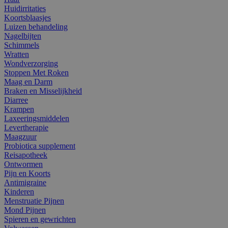
Huidirritaties
Koortsblaasjes
Luizen behandeling
Nagelbijten
Schimmels
Wratten
Wondverzorging
Stoppen Met Roken
Maag en Darm
Braken en Misselijkheid
Diarree
Krampen
Laxeeringsmiddelen
Levertherapie
Maagzuur
Probiotica supplement
Reisapotheek
Ontwormen
Pijn en Koorts
Antimigraine
Kinderen
Menstruatie Pijnen
Mond Pijnen
Spieren en gewrichten