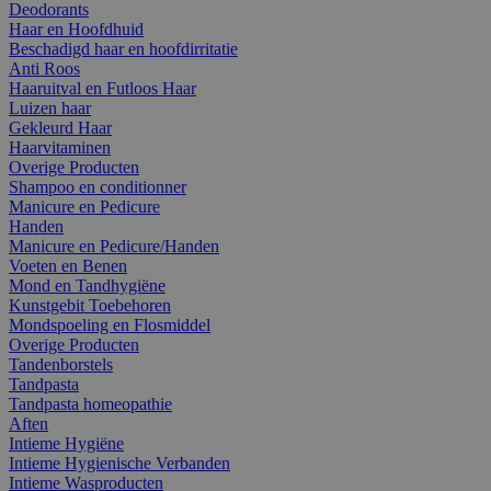
Deodorants
Haar en Hoofdhuid
Beschadigd haar en hoofdirritatie
Anti Roos
Haaruitval en Futloos Haar
Luizen haar
Gekleurd Haar
Haarvitaminen
Overige Producten
Shampoo en conditionner
Manicure en Pedicure
Handen
Manicure en Pedicure/Handen
Voeten en Benen
Mond en Tandhygiëne
Kunstgebit Toebehoren
Mondspoeling en Flosmiddel
Overige Producten
Tandenborstels
Tandpasta
Tandpasta homeopathie
Aften
Intieme Hygiëne
Intieme Hygienische Verbanden
Intieme Wasproducten