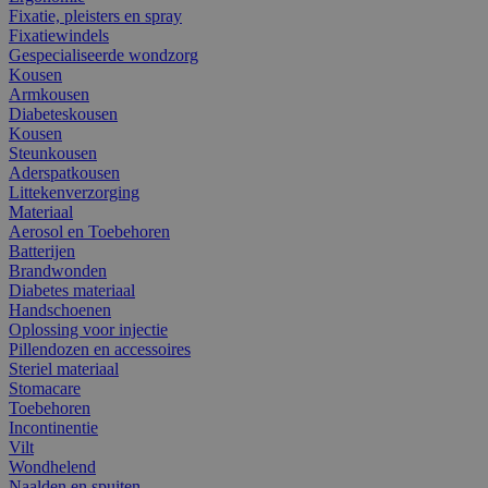
Fixatie, pleisters en spray
Fixatiewindels
Gespecialiseerde wondzorg
Kousen
Armkousen
Diabeteskousen
Kousen
Steunkousen
Aderspatkousen
Littekenverzorging
Materiaal
Aerosol en Toebehoren
Batterijen
Brandwonden
Diabetes materiaal
Handschoenen
Oplossing voor injectie
Pillendozen en accessoires
Steriel materiaal
Stomacare
Toebehoren
Incontinentie
Vilt
Wondhelend
Naalden en spuiten