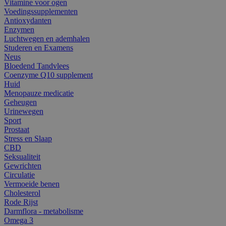
Vitamine voor ogen
Voedingssupplementen
Antioxydanten
Enzymen
Luchtwegen en ademhalen
Studeren en Examens
Neus
Bloedend Tandvlees
Coenzyme Q10 supplement
Huid
Menopauze medicatie
Geheugen
Urinewegen
Sport
Prostaat
Stress en Slaap
CBD
Seksualiteit
Gewrichten
Circulatie
Vermoeide benen
Cholesterol
Rode Rijst
Darmflora - metabolisme
Omega 3