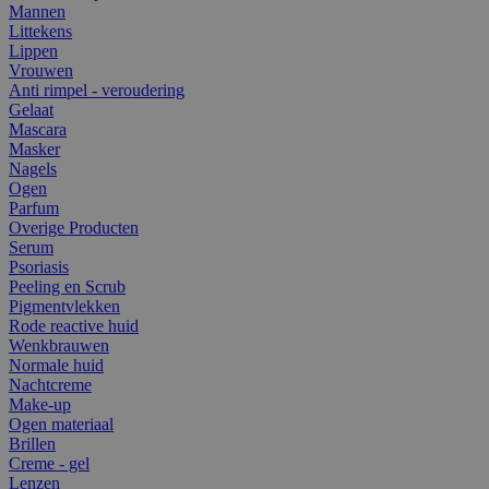
Mannen
Littekens
Lippen
Vrouwen
Anti rimpel - veroudering
Gelaat
Mascara
Masker
Nagels
Ogen
Parfum
Overige Producten
Serum
Psoriasis
Peeling en Scrub
Pigmentvlekken
Rode reactive huid
Wenkbrauwen
Normale huid
Nachtcreme
Make-up
Ogen materiaal
Brillen
Creme - gel
Lenzen