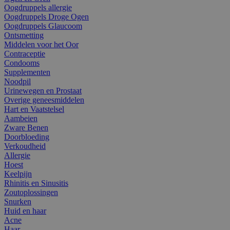
Oogdruppels allergie
Oogdruppels Droge Ogen
Oogdruppels Glaucoom
Ontsmetting
Middelen voor het Oor
Contraceptie
Condooms
Supplementen
Noodpil
Urinewegen en Prostaat
Overige geneesmiddelen
Hart en Vaatstelsel
Aambeien
Zware Benen
Doorbloeding
Verkoudheid
Allergie
Hoest
Keelpijn
Rhinitis en Sinusitis
Zoutoplossingen
Snurken
Huid en haar
Acne
Haar