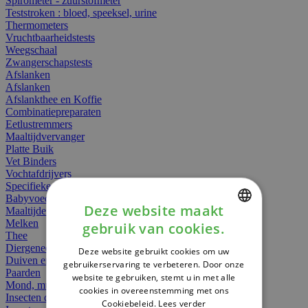
Spirometer - zuurstofmeter
Teststroken : bloed, speeksel, urine
Thermometers
Vruchtbaarheidstests
Weegschaal
Zwangerschapstests
Afslanken
Afslanken
Afslankthee en Koffie
Combinatiepreparaten
Eetlustremmers
Maaltijdvervanger
Platte Buik
Vet Binders
Vochtafdrijvers
Specifieke Voeding
Babyvoeding
Deze website maakt
Maaltijden
Melken
gebruik van cookies.
DUTCH
Thee
Diergeneesmiddelen
Deze website gebruikt cookies om uw
FRENCH
Duiven en vogels
gebruikerservaring te verbeteren. Door onze
Paarden
website te gebruiken, stemt u in met alle
ENGLISH
Mond, muil of snavel
cookies in overeenstemming met ons
Insecten dieren
Cookiebeleid.
Lees verder