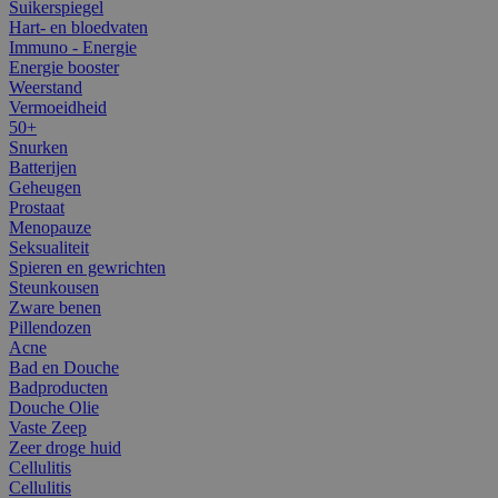
Suikerspiegel
Hart- en bloedvaten
Immuno - Energie
Energie booster
Weerstand
Vermoeidheid
50+
Snurken
Batterijen
Geheugen
Prostaat
Menopauze
Seksualiteit
Spieren en gewrichten
Steunkousen
Zware benen
Pillendozen
Acne
Bad en Douche
Badproducten
Douche Olie
Vaste Zeep
Zeer droge huid
Cellulitis
Cellulitis