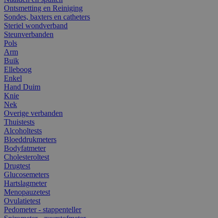
Ontsmetting en Reiniging
Sondes, baxters en catheters
Steriel wondverband
Steunverbanden
Pols
Arm
Buik
Elleboog
Enkel
Hand Duim
Knie
Nek
Overige verbanden
Thuistests
Alcoholtests
Bloeddrukmeters
Bodyfatmeter
Cholesteroltest
Drugtest
Glucosemeters
Hartslagmeter
Menopauzetest
Ovulatietest
Pedometer - stappenteller