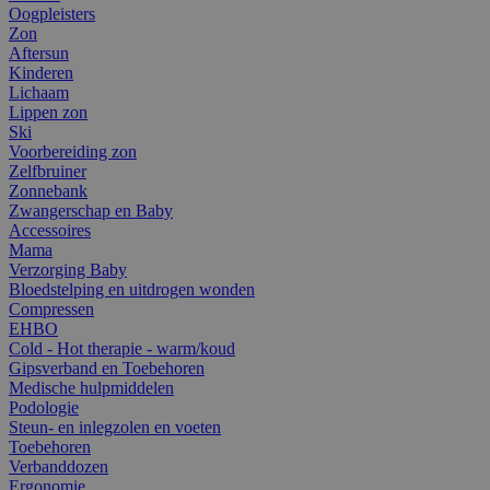
Oogpleisters
Zon
Aftersun
Kinderen
Lichaam
Lippen zon
Ski
Voorbereiding zon
Zelfbruiner
Zonnebank
Zwangerschap en Baby
Accessoires
Mama
Verzorging Baby
Bloedstelping en uitdrogen wonden
Compressen
EHBO
Cold - Hot therapie - warm/koud
Gipsverband en Toebehoren
Medische hulpmiddelen
Podologie
Steun- en inlegzolen en voeten
Toebehoren
Verbanddozen
Ergonomie