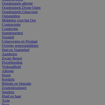
Oogdruppels allergie
Oogdruppels Droge Ogen
Oogdruppels Glaucoom
Ontsmetting
Middelen voor het Oor
Contraceptie
Condooms
Supplementen
Noodpil
Urinewegen en Prostaat
Overige geneesmiddelen
Hart en Vaatstelsel
Aambeien
Zware Benen
Doorbloeding
Verkoudheid
Allergie
Hoest
Keelpijn
Rhinitis en Sinusitis
Zoutoplossingen
Snurken
Huid en haar
Acne
Haar