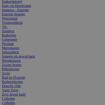
Suikerspiegel
Hart- en bloedvaten
Immuno - Energie
Energie booster
Weerstand
Vermoeidheid
50+
Snurken
Batterijen
Geheugen
Prostaat
Menopauze
Seksualiteit
Spieren en gewrichten
Steunkousen
Zware benen
Pillendozen
Acne
Bad en Douche
Badproducten
Douche Olie
Vaste Zeep
Zeer droge huid
Cellulitis
Cellulitis