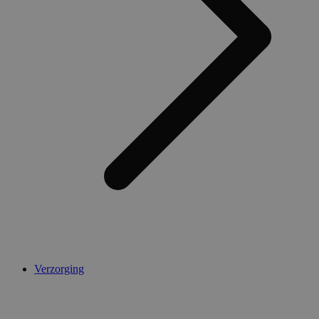
AWSALBCORS
1 week
Amazon.com Inc.
widget-
mediator.zopim.com
CookieScriptConsent
5 maanden 4
CookieScript
weken
.medibib.nl
Verzorging
Aanbieder