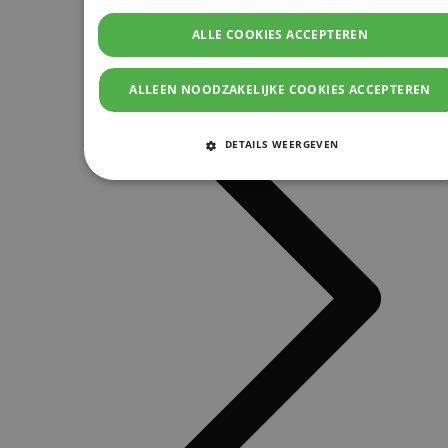
ALLE COOKIES ACCEPTEREN
ALLEEN NOODZAKELIJKE COOKIES ACCEPTEREN
DETAILS WEERGEVEN
STRIKT NOODZAKELIJKE COOKIES
PRESTATIE COOKIES
TARGETING COOKIES
FUNCTIONELE COOKIES
Strikt noodzakelijke cookies
Prestatie cookies