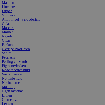
Mannen
Littekens
Lippen
Vrouwen
Anti rimpel - veroudering
Gelaat
Mascara
Masker
Nagels
Ogen
Parfum
Overige Producten
Serum
Psoriasis
Peeling en Scrub
Pigmentvlekken
Rode reactive huid
Wenkbrauwen
Normale huid
Nachtcreme
Make-up
Ogen materiaal
Brillen
Creme - gel
Lenzen