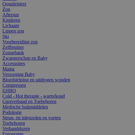
Oogpleisters
Zon
Aftersun
Kinderen
Lichaam
Lippen zon
Ski
Voorbereiding zon
Zelfbruiner
Zonnebank
Zwangerschap en Baby
Accessoires
Mama
Verzorging Baby
Bloedstelping en uitdrogen wonden
Compressen
EHBO
Cold - Hot therapie - warm/koud
Gipsverband en Toebehoren
Medische hulpmiddelen
Podologie
Steun- en inlegzolen en voeten
Toebehoren
Verbanddozen
Ergonomie