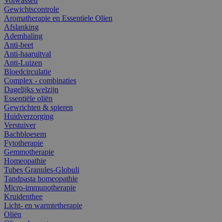
Volwassen
Gewichtscontrole
Aromatherapie en Essentiele Olien
Afslanking
Ademhaling
Anti-beet
Anti-haaruitval
Anti-Luizen
Bloedcirculatie
Complex - combinaties
Dagelijks welzijn
Essentiële oliën
Gewrichten & spieren
Huidverzorging
Verstuiver
Bachbloesem
Fytotherapie
Gemmotherapie
Homeopathie
Tubes Granules-Globuli
Tandpasta homeopathie
Micro-immunotherapie
Kruidenthee
Licht- en warmtetherapie
Oliën