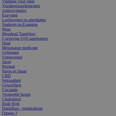
Vitamine voor ogen
Voedingssupplementen
Antioxydanten
Enzymen
Luchtwegen en ademhalen
Studeren en Examens
Neus
Bloedend Tandvlees
Coenzyme Q10 supplement
Huid
Menopauze medicatie
Geheugen
Urinewegen
Sport
Prostaat
Stress en Slaap
CBD
Seksualiteit
Gewrichten
Circulatie
Vermoeide benen
Cholesterol
Rode Rijst
Darmflora - metabolisme
Omega 3