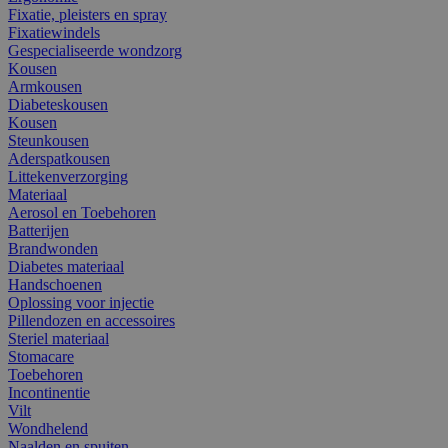
Fixatie, pleisters en spray
Fixatiewindels
Gespecialiseerde wondzorg
Kousen
Armkousen
Diabeteskousen
Kousen
Steunkousen
Aderspatkousen
Littekenverzorging
Materiaal
Aerosol en Toebehoren
Batterijen
Brandwonden
Diabetes materiaal
Handschoenen
Oplossing voor injectie
Pillendozen en accessoires
Steriel materiaal
Stomacare
Toebehoren
Incontinentie
Vilt
Wondhelend
Naalden en spuiten