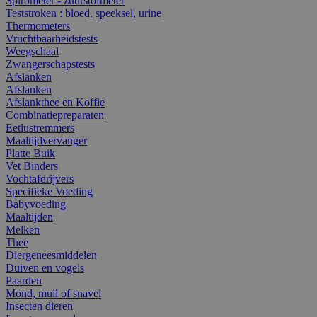
Spirometer - zuurstofmeter
Teststroken : bloed, speeksel, urine
Thermometers
Vruchtbaarheidstests
Weegschaal
Zwangerschapstests
Afslanken
Afslanken
Afslankthee en Koffie
Combinatiepreparaten
Eetlustremmers
Maaltijdvervanger
Platte Buik
Vet Binders
Vochtafdrijvers
Specifieke Voeding
Babyvoeding
Maaltijden
Melken
Thee
Diergeneesmiddelen
Duiven en vogels
Paarden
Mond, muil of snavel
Insecten dieren