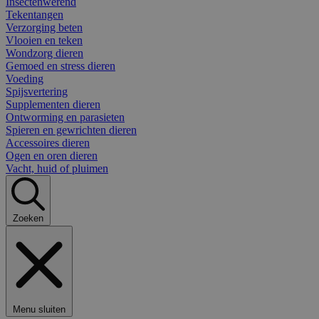
Insectenwerend
Tekentangen
Verzorging beten
Vlooien en teken
Wondzorg dieren
Gemoed en stress dieren
Voeding
Spijsvertering
Supplementen dieren
Ontworming en parasieten
Spieren en gewrichten dieren
Accessoires dieren
Ogen en oren dieren
Vacht, huid of pluimen
Zoeken
Menu sluiten