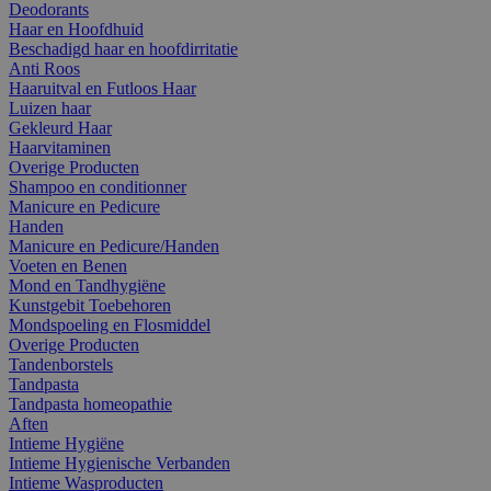
Deodorants
Haar en Hoofdhuid
Beschadigd haar en hoofdirritatie
Anti Roos
Haaruitval en Futloos Haar
Luizen haar
Gekleurd Haar
Haarvitaminen
Overige Producten
Shampoo en conditionner
Manicure en Pedicure
Handen
Manicure en Pedicure/Handen
Voeten en Benen
Mond en Tandhygiëne
Kunstgebit Toebehoren
Mondspoeling en Flosmiddel
Overige Producten
Tandenborstels
Tandpasta
Tandpasta homeopathie
Aften
Intieme Hygiëne
Intieme Hygienische Verbanden
Intieme Wasproducten