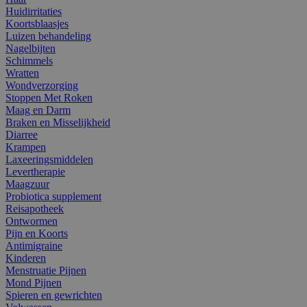
Huidirritaties
Koortsblaasjes
Luizen behandeling
Nagelbijten
Schimmels
Wratten
Wondverzorging
Stoppen Met Roken
Maag en Darm
Braken en Misselijkheid
Diarree
Krampen
Laxeeringsmiddelen
Levertherapie
Maagzuur
Probiotica supplement
Reisapotheek
Ontwormen
Pijn en Koorts
Antimigraine
Kinderen
Menstruatie Pijnen
Mond Pijnen
Spieren en gewrichten