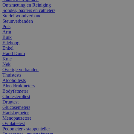
Ontsmetting en Reiniging
Sondes, baxters en catheters
Steriel wondverband
Steunverbanden
Pols
Arm
Buik
Elleboog
Enkel
Hand Duim
Knie
Nek
Overige verbanden
Thuistests
Alcoholtests
Bloeddrukmeters
Bodyfatmeter
Cholesteroltest
Drugtest
Glucosemeters
Hartslagmeter
Menopauzetest
Ovulatietest
Pedometer - stappenteller