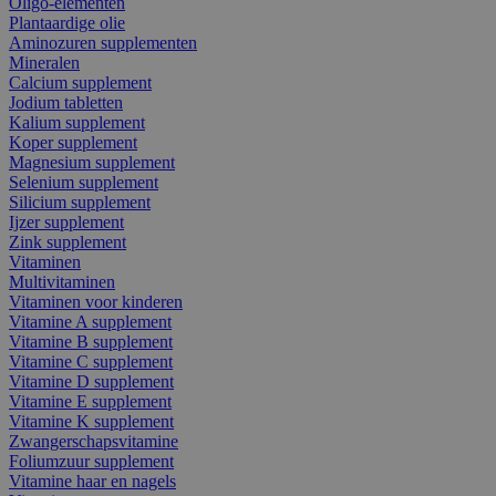
Oligo-elementen
Plantaardige olie
Aminozuren supplementen
Mineralen
Calcium supplement
Jodium tabletten
Kalium supplement
Koper supplement
Magnesium supplement
Selenium supplement
Silicium supplement
Ijzer supplement
Zink supplement
Vitaminen
Multivitaminen
Vitaminen voor kinderen
Vitamine A supplement
Vitamine B supplement
Vitamine C supplement
Vitamine D supplement
Vitamine E supplement
Vitamine K supplement
Zwangerschapsvitamine
Foliumzuur supplement
Vitamine haar en nagels