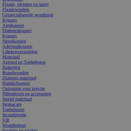
Fixatie, pleisters en spray
Fixatiewindels
Gespecialiseerde wondzorg
Kousen
Armkousen
Diabeteskousen
Kousen
Steunkousen
Aderspatkousen
Littekenverzorging
Materiaal
Aerosol en Toebehoren
Batterijen
Brandwonden
Diabetes materiaal
Handschoenen
Oplossing voor injectie
Pillendozen en accessoires
Steriel materiaal
Stomacare
Toebehoren
Incontinentie
Vilt
Wondhelend
Naalden en spuiten