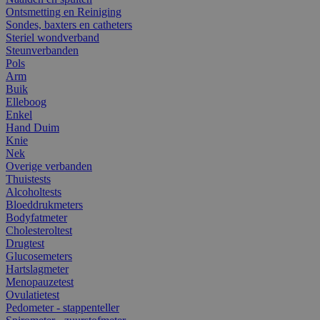
Ontsmetting en Reiniging
Sondes, baxters en catheters
Steriel wondverband
Steunverbanden
Pols
Arm
Buik
Elleboog
Enkel
Hand Duim
Knie
Nek
Overige verbanden
Thuistests
Alcoholtests
Bloeddrukmeters
Bodyfatmeter
Cholesteroltest
Drugtest
Glucosemeters
Hartslagmeter
Menopauzetest
Ovulatietest
Pedometer - stappenteller