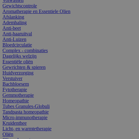
Volwassen
Gewichtscontrole
Aromatherapie en Essentiele Olien
Afslanking
Ademhaling
Anti-beet
Anti-haaruitval
Anti-Luizen
Bloedcirculatie
Complex - combinaties
Dagelijks welzijn
Essentiële oliën
Gewrichten & spieren
Huidverzorging
Verstuiver
Bachbloesem
Fytotherapie
Gemmotherapie
Homeopathie
Tubes Granules-Globuli
Tandpasta homeopathie
Micro-immunotherapie
Kruidenthee
Licht- en warmtetherapie
Oliën