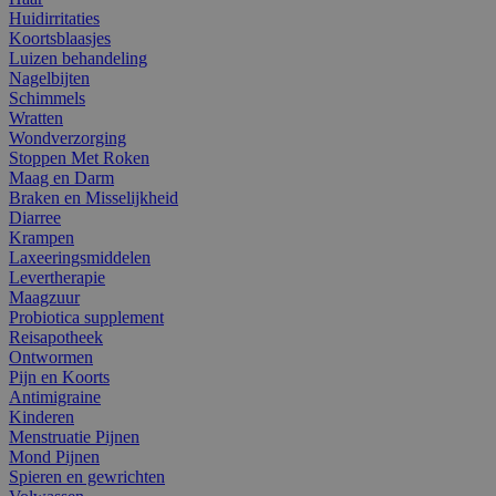
Huidirritaties
Koortsblaasjes
Luizen behandeling
Nagelbijten
Schimmels
Wratten
Wondverzorging
Stoppen Met Roken
Maag en Darm
Braken en Misselijkheid
Diarree
Krampen
Laxeeringsmiddelen
Levertherapie
Maagzuur
Probiotica supplement
Reisapotheek
Ontwormen
Pijn en Koorts
Antimigraine
Kinderen
Menstruatie Pijnen
Mond Pijnen
Spieren en gewrichten