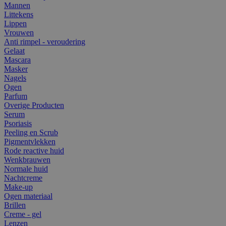
Mannen
Littekens
Lippen
Vrouwen
Anti rimpel - veroudering
Gelaat
Mascara
Masker
Nagels
Ogen
Parfum
Overige Producten
Serum
Psoriasis
Peeling en Scrub
Pigmentvlekken
Rode reactive huid
Wenkbrauwen
Normale huid
Nachtcreme
Make-up
Ogen materiaal
Brillen
Creme - gel
Lenzen