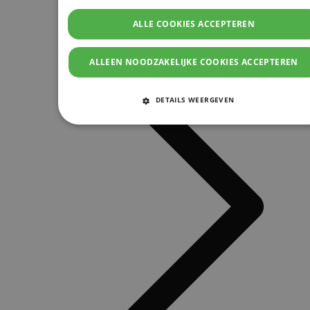
ALLE COOKIES ACCEPTEREN
ALLEEN NOODZAKELIJKE COOKIES ACCEPTEREN
DETAILS WEERGEVEN
STRIKT NOODZAKELIJKE COOKIES
PRESTATIE COOKIES
TARGETING COOKIES
FUNCTIONELE COOKIES
Strikt noodzakelijke cookies
Prestatie cookies