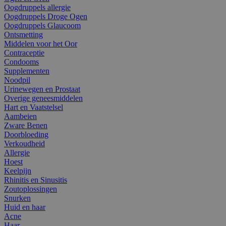
Oogdruppels allergie
Oogdruppels Droge Ogen
Oogdruppels Glaucoom
Ontsmetting
Middelen voor het Oor
Contraceptie
Condooms
Supplementen
Noodpil
Urinewegen en Prostaat
Overige geneesmiddelen
Hart en Vaatstelsel
Aambeien
Zware Benen
Doorbloeding
Verkoudheid
Allergie
Hoest
Keelpijn
Rhinitis en Sinusitis
Zoutoplossingen
Snurken
Huid en haar
Acne
Haar