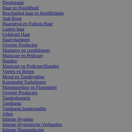
Deodorants
Haar en Hoofdhuid
Beschadigd haar en hoofdirritatie
Anti Roos
Haaruitval en Futloos Haar
Luizen haar
Gekleurd Haar
Haarvitaminen
Overige Producten
Shampoo en conditionner
Manicure en Pedicure
Handen
Manicure en Pedicure/Handen
Voeten en Benen
Mond en Tandhygiëne
Kunstgebit Toebehoren
Mondspoeling en Flosmiddel
Overige Producten
Tandenborstels
Tandpasta
Tandpasta homeopathie
Aften
Intieme Hygiëne
Intieme Hygienische Verbanden
Intieme Wasproducten