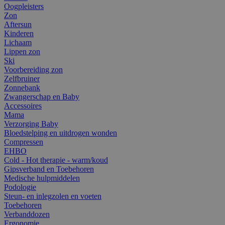
Oogpleisters
Zon
Aftersun
Kinderen
Lichaam
Lippen zon
Ski
Voorbereiding zon
Zelfbruiner
Zonnebank
Zwangerschap en Baby
Accessoires
Mama
Verzorging Baby
Bloedstelping en uitdrogen wonden
Compressen
EHBO
Cold - Hot therapie - warm/koud
Gipsverband en Toebehoren
Medische hulpmiddelen
Podologie
Steun- en inlegzolen en voeten
Toebehoren
Verbanddozen
Ergonomie