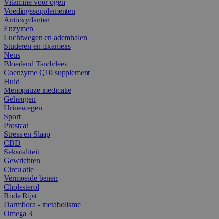
Vitamine voor ogen
Voedingssupplementen
Antioxydanten
Enzymen
Luchtwegen en ademhalen
Studeren en Examens
Neus
Bloedend Tandvlees
Coenzyme Q10 supplement
Huid
Menopauze medicatie
Geheugen
Urinewegen
Sport
Prostaat
Stress en Slaap
CBD
Seksualiteit
Gewrichten
Circulatie
Vermoeide benen
Cholesterol
Rode Rijst
Darmflora - metabolisme
Omega 3