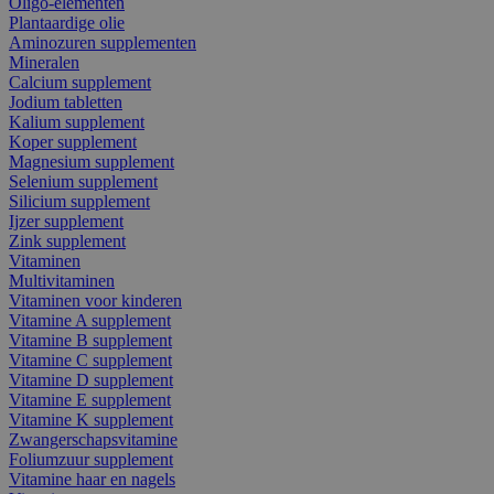
Oligo-elementen
Plantaardige olie
Aminozuren supplementen
Mineralen
Calcium supplement
Jodium tabletten
Kalium supplement
Koper supplement
Magnesium supplement
Selenium supplement
Silicium supplement
Ijzer supplement
Zink supplement
Vitaminen
Multivitaminen
Vitaminen voor kinderen
Vitamine A supplement
Vitamine B supplement
Vitamine C supplement
Vitamine D supplement
Vitamine E supplement
Vitamine K supplement
Zwangerschapsvitamine
Foliumzuur supplement
Vitamine haar en nagels