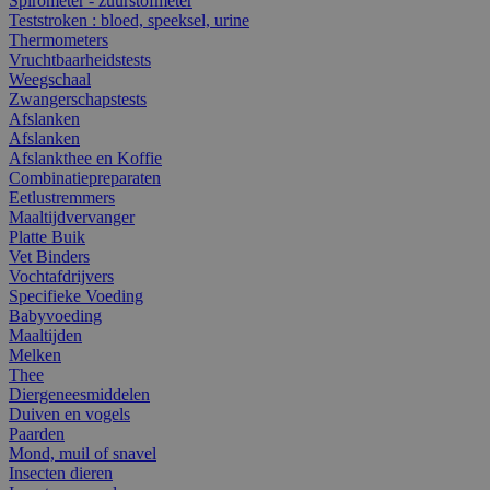
Spirometer - zuurstofmeter
Teststroken : bloed, speeksel, urine
Thermometers
Vruchtbaarheidstests
Weegschaal
Zwangerschapstests
Afslanken
Afslanken
Afslankthee en Koffie
Combinatiepreparaten
Eetlustremmers
Maaltijdvervanger
Platte Buik
Vet Binders
Vochtafdrijvers
Specifieke Voeding
Babyvoeding
Maaltijden
Melken
Thee
Diergeneesmiddelen
Duiven en vogels
Paarden
Mond, muil of snavel
Insecten dieren