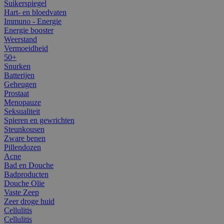
Suikerspiegel
Hart- en bloedvaten
Immuno - Energie
Energie booster
Weerstand
Vermoeidheid
50+
Snurken
Batterijen
Geheugen
Prostaat
Menopauze
Seksualiteit
Spieren en gewrichten
Steunkousen
Zware benen
Pillendozen
Acne
Bad en Douche
Badproducten
Douche Olie
Vaste Zeep
Zeer droge huid
Cellulitis
Cellulitis