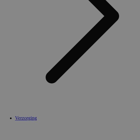
AWSALBCORS
1 week
Amazon.com Inc.
widget-
mediator.zopim.com
CookieScriptConsent
5 maanden 4
CookieScript
weken
.medibib.nl
Verzorging
Aanbieder