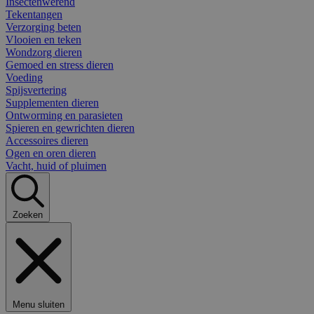
Insectenwerend
Tekentangen
Verzorging beten
Vlooien en teken
Wondzorg dieren
Gemoed en stress dieren
Voeding
Spijsvertering
Supplementen dieren
Ontworming en parasieten
Spieren en gewrichten dieren
Accessoires dieren
Ogen en oren dieren
Vacht, huid of pluimen
Zoeken
Menu sluiten