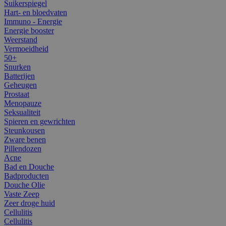
Suikerspiegel
Hart- en bloedvaten
Immuno - Energie
Energie booster
Weerstand
Vermoeidheid
50+
Snurken
Batterijen
Geheugen
Prostaat
Menopauze
Seksualiteit
Spieren en gewrichten
Steunkousen
Zware benen
Pillendozen
Acne
Bad en Douche
Badproducten
Douche Olie
Vaste Zeep
Zeer droge huid
Cellulitis
Cellulitis