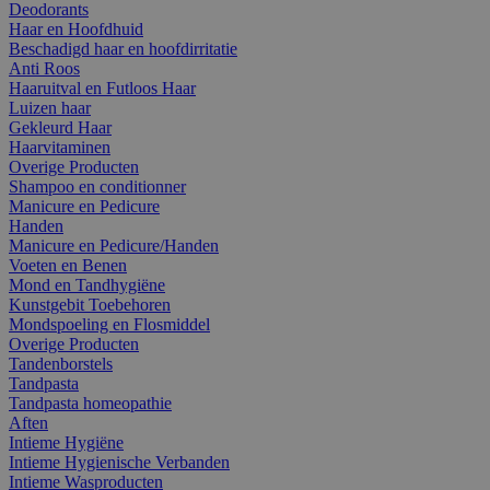
Deodorants
Haar en Hoofdhuid
Beschadigd haar en hoofdirritatie
Anti Roos
Haaruitval en Futloos Haar
Luizen haar
Gekleurd Haar
Haarvitaminen
Overige Producten
Shampoo en conditionner
Manicure en Pedicure
Handen
Manicure en Pedicure/Handen
Voeten en Benen
Mond en Tandhygiëne
Kunstgebit Toebehoren
Mondspoeling en Flosmiddel
Overige Producten
Tandenborstels
Tandpasta
Tandpasta homeopathie
Aften
Intieme Hygiëne
Intieme Hygienische Verbanden
Intieme Wasproducten