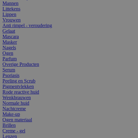
Mannen
Littekens
Lippen
Vrouwen
Anti rimpel - veroudering
Gelaat
Mascara
Masker
Nagels
Ogen
Parfum
Overige Producten
Serum
Psoriasis
Peeling en Scrub
Pigmentvlekken
Rode reactive huid
Wenkbrauwen
Normale huid
Nachtcreme
Make-up
Ogen materiaal
Brillen
Creme - gel
Lenzen