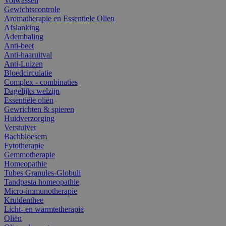
Volwassen
Gewichtscontrole
Aromatherapie en Essentiele Olien
Afslanking
Ademhaling
Anti-beet
Anti-haaruitval
Anti-Luizen
Bloedcirculatie
Complex - combinaties
Dagelijks welzijn
Essentiële oliën
Gewrichten & spieren
Huidverzorging
Verstuiver
Bachbloesem
Fytotherapie
Gemmotherapie
Homeopathie
Tubes Granules-Globuli
Tandpasta homeopathie
Micro-immunotherapie
Kruidenthee
Licht- en warmtetherapie
Oliën