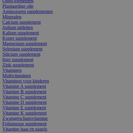
Oligo-elementen
Plantaardige olie
Aminozuren supplementen
Mineralen
Calcium supplement
Jodium tabletten
Kalium supplement
Koper supplement
Magnesium supplement
Selenium supplement
Silicium supplement
Ijzer supplement
Zink supplement
Vitaminen
Multivitaminen
Vitaminen voor kinderen
Vitamine A supplement
Vitamine B supplement
Vitamine C supplement
Vitamine D supplement
Vitamine E supplement
Vitamine K supplement
Zwangerschapsvitamine
Foliumzuur supplement
Vitamine haar en nagels