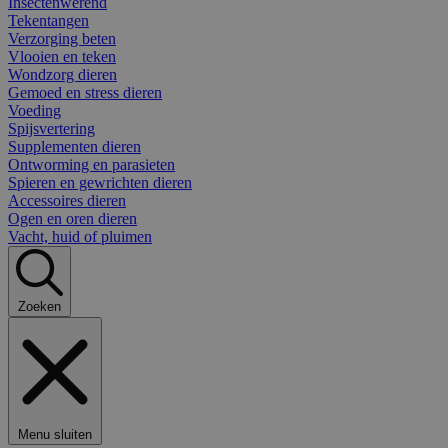
Insectenwerend
Tekentangen
Verzorging beten
Vlooien en teken
Wondzorg dieren
Gemoed en stress dieren
Voeding
Spijsvertering
Supplementen dieren
Ontworming en parasieten
Spieren en gewrichten dieren
Accessoires dieren
Ogen en oren dieren
Vacht, huid of pluimen
Zoeken
Menu sluiten