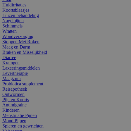
Huidirritaties
Koortsblaasjes
Luizen behandeling
Nagelbijten
Schimmels
Wratten
Wondverzorging
Stoppen Met Roken
Maag en Darm
Braken en Misselijkheid
Diarree
Krampen
Laxeeringsmiddelen
Levertherapie
Maagzuur
Probiotica supplement
Reisapotheek
Ontwormen
Pijn en Koorts
Antimigraine
Kinderen
Menstruatie Pijnen
Mond Pijnen
Spieren en gewrichten