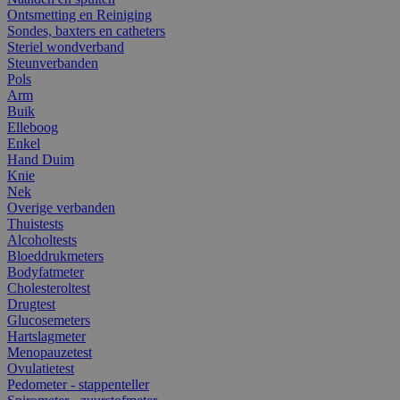
Ontsmetting en Reiniging
Sondes, baxters en catheters
Steriel wondverband
Steunverbanden
Pols
Arm
Buik
Elleboog
Enkel
Hand Duim
Knie
Nek
Overige verbanden
Thuistests
Alcoholtests
Bloeddrukmeters
Bodyfatmeter
Cholesteroltest
Drugtest
Glucosemeters
Hartslagmeter
Menopauzetest
Ovulatietest
Pedometer - stappenteller