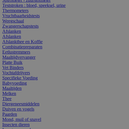
Spirometer - zuurstofmeter
Teststroken : bloed, speeksel, urine
Thermometers
Vruchtbaarheidstests
Weegschaal
Zwangerschapstests
Afslanken
Afslanken
Afslankthee en Koffie
Combinatiepreparaten
Eetlustremmers
Maaltijdvervanger
Platte Buik
Vet Binders
Vochtafdrijvers
Specifieke Voeding
Babyvoeding
Maaltijden
Melken
Thee
Diergeneesmiddelen
Duiven en vogels
Paarden
Mond, muil of snavel
Insecten dieren