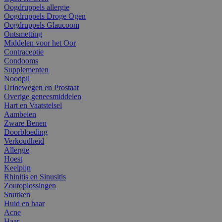
Oogdruppels allergie
Oogdruppels Droge Ogen
Oogdruppels Glaucoom
Ontsmetting
Middelen voor het Oor
Contraceptie
Condooms
Supplementen
Noodpil
Urinewegen en Prostaat
Overige geneesmiddelen
Hart en Vaatstelsel
Aambeien
Zware Benen
Doorbloeding
Verkoudheid
Allergie
Hoest
Keelpijn
Rhinitis en Sinusitis
Zoutoplossingen
Snurken
Huid en haar
Acne
Haar