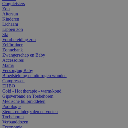
Oogpleisters
Zon
Aftersun
Kinderen
Lichaam
Lippen zon
Ski
Voorbereiding zon
Zelfbruiner
Zonnebank
Zwangerschap en Baby
Accessoires
Mama
Verzorging Baby
Bloedstelping en uitdrogen wonden
Compressen
EHBO
Cold - Hot therapie - warm/koud
Gipsverband en Toebehoren
Medische hulpmiddelen
Podologie
Steun- en inlegzolen en voeten
Toebehoren
Verbanddozen
Ergonomie