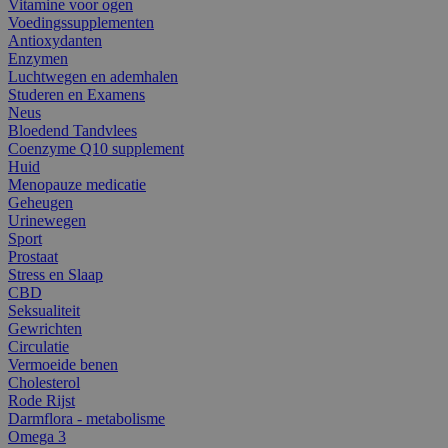
Vitamine voor ogen
Voedingssupplementen
Antioxydanten
Enzymen
Luchtwegen en ademhalen
Studeren en Examens
Neus
Bloedend Tandvlees
Coenzyme Q10 supplement
Huid
Menopauze medicatie
Geheugen
Urinewegen
Sport
Prostaat
Stress en Slaap
CBD
Seksualiteit
Gewrichten
Circulatie
Vermoeide benen
Cholesterol
Rode Rijst
Darmflora - metabolisme
Omega 3