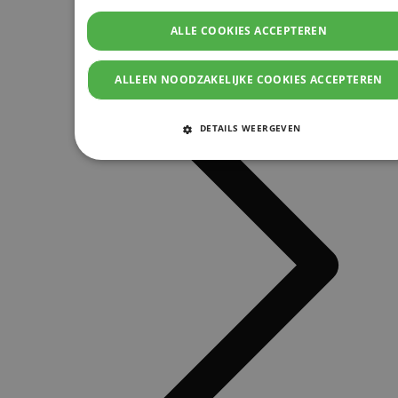
ALLE COOKIES ACCEPTEREN
ALLEEN NOODZAKELIJKE COOKIES ACCEPTEREN
DETAILS WEERGEVEN
STRIKT NOODZAKELIJKE COOKIES
PRESTATIE COOKIES
TARGETING COOKIES
FUNCTIONELE COOKIES
Strikt noodzakelijke cookies
Prestatie cookies