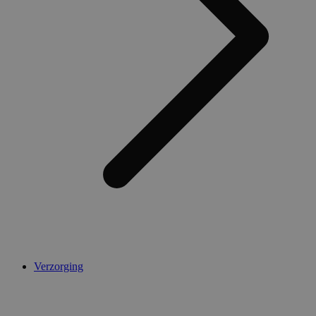
AWSALBCORS
1 week
Amazon.com Inc.
widget-
mediator.zopim.com
CookieScriptConsent
5 maanden 4
CookieScript
weken
.medibib.nl
Verzorging
Aanbieder