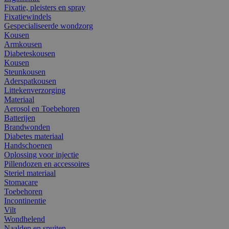
Fixatie, pleisters en spray
Fixatiewindels
Gespecialiseerde wondzorg
Kousen
Armkousen
Diabeteskousen
Kousen
Steunkousen
Aderspatkousen
Littekenverzorging
Materiaal
Aerosol en Toebehoren
Batterijen
Brandwonden
Diabetes materiaal
Handschoenen
Oplossing voor injectie
Pillendozen en accessoires
Steriel materiaal
Stomacare
Toebehoren
Incontinentie
Vilt
Wondhelend
Naalden en spuiten