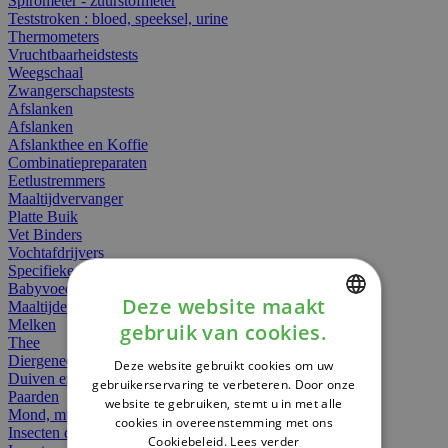
Spirometer - zuurstofmeter
Teststroken : bloed, speeksel, urine
Thermometers
Vruchtbaarheidstests
Weegschaal
Zwangerschapstests
Afslanken
Afslanken
Afslankthee en Koffie
Combinatiepreparaten
Eetlustremmers
Maaltijdvervanger
Platte Buik
Vet Binders
Vochtafdrijvers
Specifieke Voeding
Babyvoeding
Deze website maakt
Maaltijden
Melken
gebruik van cookies.
DUTCH
Thee
Diergeneesmiddelen
Deze website gebruikt cookies om uw
FRENCH
Duiven en vogels
gebruikerservaring te verbeteren. Door onze
Paarden
website te gebruiken, stemt u in met alle
ENGLISH
Mond, muil of snavel
cookies in overeenstemming met ons
Insecten dieren
Cookiebeleid.
Lees verder