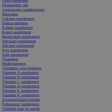
Oligo-elementen
Plantaardige olie
Aminozuren supplementen
Mineralen
Calcium supplement
Jodium tabletten
Kalium supplement
Koper supplement
Magnesium supplement
Selenium supplement
Silicium supplement
Ijzer supplement
Zink supplement
Vitaminen
Multivitaminen
Vitaminen voor kinderen
Vitamine A supplement
Vitamine B supplement
Vitamine C supplement
Vitamine D supplement
Vitamine E supplement
Vitamine K supplement
Zwangerschapsvitamine
Foliumzuur supplement
Vitamine haar en nagels