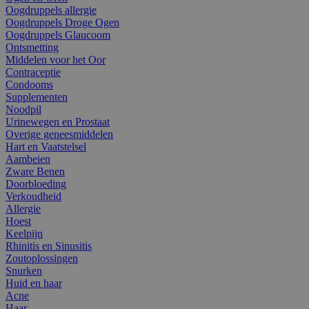
Oogdruppels allergie
Oogdruppels Droge Ogen
Oogdruppels Glaucoom
Ontsmetting
Middelen voor het Oor
Contraceptie
Condooms
Supplementen
Noodpil
Urinewegen en Prostaat
Overige geneesmiddelen
Hart en Vaatstelsel
Aambeien
Zware Benen
Doorbloeding
Verkoudheid
Allergie
Hoest
Keelpijn
Rhinitis en Sinusitis
Zoutoplossingen
Snurken
Huid en haar
Acne
Haar