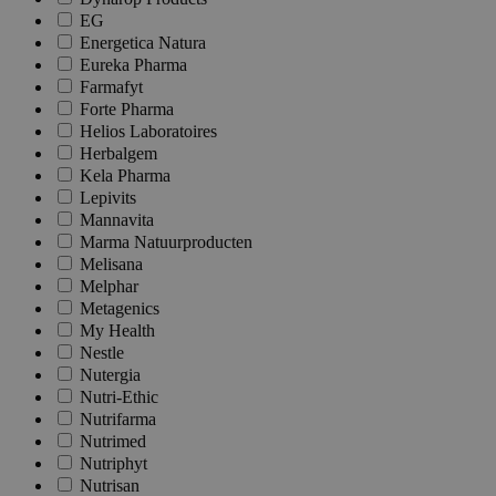
EG
Energetica Natura
Eureka Pharma
Farmafyt
Forte Pharma
Helios Laboratoires
Herbalgem
Kela Pharma
Lepivits
Mannavita
Marma Natuurproducten
Melisana
Melphar
Metagenics
My Health
Nestle
Nutergia
Nutri-Ethic
Nutrifarma
Nutrimed
Nutriphyt
Nutrisan