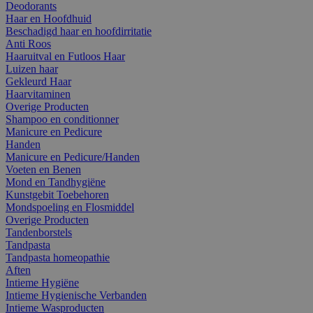
Deodorants
Haar en Hoofdhuid
Beschadigd haar en hoofdirritatie
Anti Roos
Haaruitval en Futloos Haar
Luizen haar
Gekleurd Haar
Haarvitaminen
Overige Producten
Shampoo en conditionner
Manicure en Pedicure
Handen
Manicure en Pedicure/Handen
Voeten en Benen
Mond en Tandhygiëne
Kunstgebit Toebehoren
Mondspoeling en Flosmiddel
Overige Producten
Tandenborstels
Tandpasta
Tandpasta homeopathie
Aften
Intieme Hygiëne
Intieme Hygienische Verbanden
Intieme Wasproducten