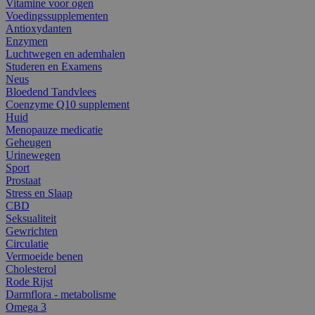
Vitamine voor ogen
Voedingssupplementen
Antioxydanten
Enzymen
Luchtwegen en ademhalen
Studeren en Examens
Neus
Bloedend Tandvlees
Coenzyme Q10 supplement
Huid
Menopauze medicatie
Geheugen
Urinewegen
Sport
Prostaat
Stress en Slaap
CBD
Seksualiteit
Gewrichten
Circulatie
Vermoeide benen
Cholesterol
Rode Rijst
Darmflora - metabolisme
Omega 3