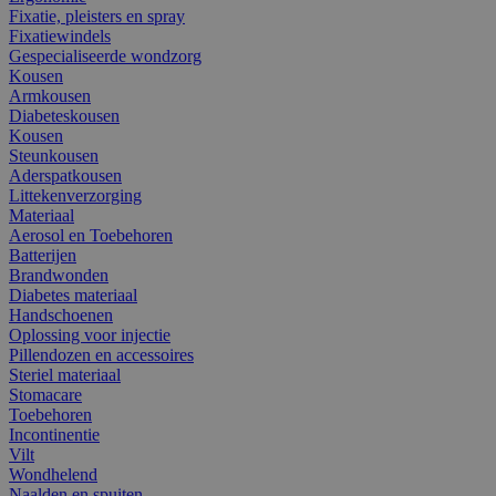
Fixatie, pleisters en spray
Fixatiewindels
Gespecialiseerde wondzorg
Kousen
Armkousen
Diabeteskousen
Kousen
Steunkousen
Aderspatkousen
Littekenverzorging
Materiaal
Aerosol en Toebehoren
Batterijen
Brandwonden
Diabetes materiaal
Handschoenen
Oplossing voor injectie
Pillendozen en accessoires
Steriel materiaal
Stomacare
Toebehoren
Incontinentie
Vilt
Wondhelend
Naalden en spuiten