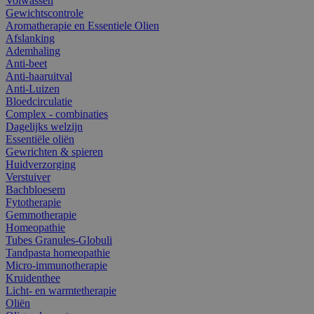
Volwassen
Gewichtscontrole
Aromatherapie en Essentiele Olien
Afslanking
Ademhaling
Anti-beet
Anti-haaruitval
Anti-Luizen
Bloedcirculatie
Complex - combinaties
Dagelijks welzijn
Essentiële oliën
Gewrichten & spieren
Huidverzorging
Verstuiver
Bachbloesem
Fytotherapie
Gemmotherapie
Homeopathie
Tubes Granules-Globuli
Tandpasta homeopathie
Micro-immunotherapie
Kruidenthee
Licht- en warmtetherapie
Oliën