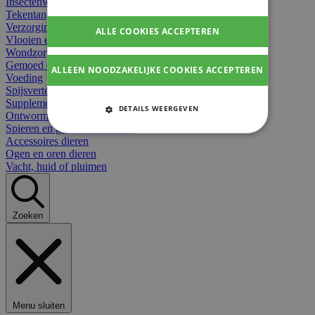
Insectenwerend
Tekentangen
Verzorging beten
ALLE COOKIES ACCEPTEREN
Vlooien en teken
Wondzorg dieren
Gemoed en stress dieren
ALLEEN NOODZAKELIJKE COOKIES ACCEPTEREN
Voeding
Spijsvertering
Supplementen dieren
DETAILS WEERGEVEN
Ontworming en parasieten
Spieren en gewrichten dieren
STRIKT NOODZAKELIJKE
Accessoires dieren
COOKIES
Ogen en oren dieren
Vacht, huid of pluimen
PRESTATIE COOKIES
TARGETING COOKIES
Zoeken
FUNCTIONELE COOKIES
Strikt noodzakelijke cookies
Menu sluiten