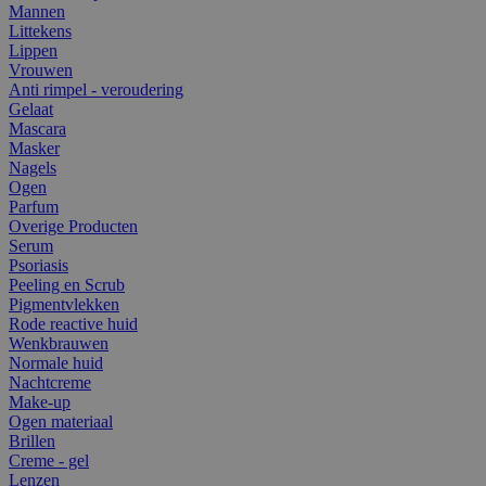
Mannen
Littekens
Lippen
Vrouwen
Anti rimpel - veroudering
Gelaat
Mascara
Masker
Nagels
Ogen
Parfum
Overige Producten
Serum
Psoriasis
Peeling en Scrub
Pigmentvlekken
Rode reactive huid
Wenkbrauwen
Normale huid
Nachtcreme
Make-up
Ogen materiaal
Brillen
Creme - gel
Lenzen