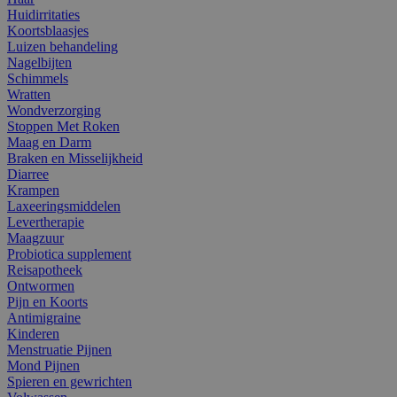
Huidirritaties
Koortsblaasjes
Luizen behandeling
Nagelbijten
Schimmels
Wratten
Wondverzorging
Stoppen Met Roken
Maag en Darm
Braken en Misselijkheid
Diarree
Krampen
Laxeeringsmiddelen
Levertherapie
Maagzuur
Probiotica supplement
Reisapotheek
Ontwormen
Pijn en Koorts
Antimigraine
Kinderen
Menstruatie Pijnen
Mond Pijnen
Spieren en gewrichten