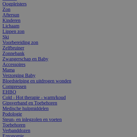
Oogpleisters
Zon
Aftersun
Kinderen
Lichaam
Lippen zon
Ski
Voorbereiding zon
Zelfbruiner
Zonnebank
Zwangerschap en Baby
Accessoires
Mama
Verzorging Baby
Bloedstelping en uitdrogen wonden
Compressen
EHBO
Cold - Hot therapie - warm/koud
Gipsverband en Toebehoren
Medische hulpmiddelen
Podologie
Steun- en inlegzolen en voeten
Toebehoren
Verbanddozen
Ergonomie