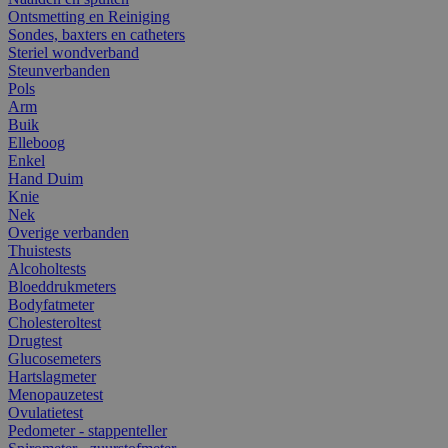
Ontsmetting en Reiniging
Sondes, baxters en catheters
Steriel wondverband
Steunverbanden
Pols
Arm
Buik
Elleboog
Enkel
Hand Duim
Knie
Nek
Overige verbanden
Thuistests
Alcoholtests
Bloeddrukmeters
Bodyfatmeter
Cholesteroltest
Drugtest
Glucosemeters
Hartslagmeter
Menopauzetest
Ovulatietest
Pedometer - stappenteller