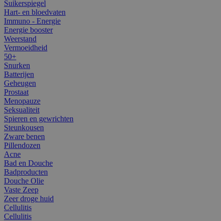
Suikerspiegel
Hart- en bloedvaten
Immuno - Energie
Energie booster
Weerstand
Vermoeidheid
50+
Snurken
Batterijen
Geheugen
Prostaat
Menopauze
Seksualiteit
Spieren en gewrichten
Steunkousen
Zware benen
Pillendozen
Acne
Bad en Douche
Badproducten
Douche Olie
Vaste Zeep
Zeer droge huid
Cellulitis
Cellulitis