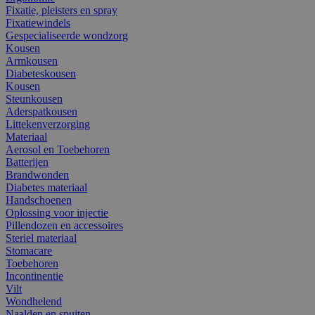
Fixatie, pleisters en spray
Fixatiewindels
Gespecialiseerde wondzorg
Kousen
Armkousen
Diabeteskousen
Kousen
Steunkousen
Aderspatkousen
Littekenverzorging
Materiaal
Aerosol en Toebehoren
Batterijen
Brandwonden
Diabetes materiaal
Handschoenen
Oplossing voor injectie
Pillendozen en accessoires
Steriel materiaal
Stomacare
Toebehoren
Incontinentie
Vilt
Wondhelend
Naalden en spuiten