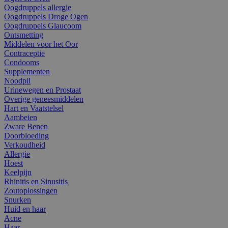
Oogdruppels allergie
Oogdruppels Droge Ogen
Oogdruppels Glaucoom
Ontsmetting
Middelen voor het Oor
Contraceptie
Condooms
Supplementen
Noodpil
Urinewegen en Prostaat
Overige geneesmiddelen
Hart en Vaatstelsel
Aambeien
Zware Benen
Doorbloeding
Verkoudheid
Allergie
Hoest
Keelpijn
Rhinitis en Sinusitis
Zoutoplossingen
Snurken
Huid en haar
Acne
Haar