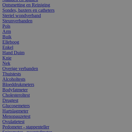
Ontsmetting en Reiniging
Sondes, baxters en catheters
Steriel wondverband
Steunverbanden
Pols
Arm
Buik
Elleboog
Enkel
Hand Duim
Knie
Nek
Overige verbanden
Thuistests
Alcoholtests
Bloeddrukmeters
Bodyfatmeter
Cholesteroltest
Drugtest
Glucosemeters
Hartslagmeter
Menopauzetest
Ovulatietest
Pedometer - stappenteller