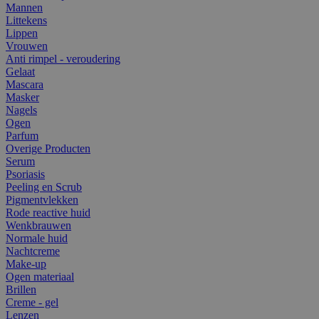
Mannen
Littekens
Lippen
Vrouwen
Anti rimpel - veroudering
Gelaat
Mascara
Masker
Nagels
Ogen
Parfum
Overige Producten
Serum
Psoriasis
Peeling en Scrub
Pigmentvlekken
Rode reactive huid
Wenkbrauwen
Normale huid
Nachtcreme
Make-up
Ogen materiaal
Brillen
Creme - gel
Lenzen