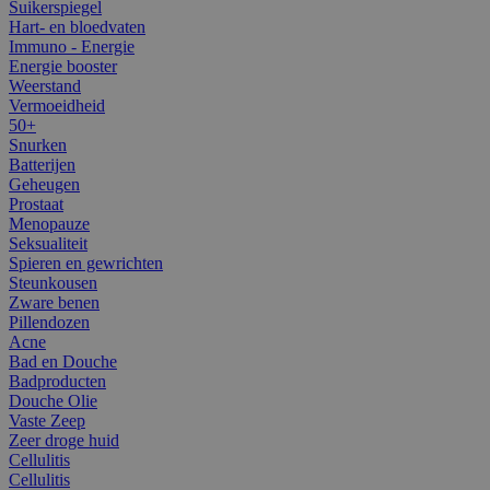
Suikerspiegel
Hart- en bloedvaten
Immuno - Energie
Energie booster
Weerstand
Vermoeidheid
50+
Snurken
Batterijen
Geheugen
Prostaat
Menopauze
Seksualiteit
Spieren en gewrichten
Steunkousen
Zware benen
Pillendozen
Acne
Bad en Douche
Badproducten
Douche Olie
Vaste Zeep
Zeer droge huid
Cellulitis
Cellulitis