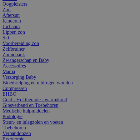
Oogpleisters
Zon
Aftersun
Kinderen
Lichaam
Lippen zon
Ski
Voorbereiding zon
Zelfbruiner
Zonnebank
Zwangerschap en Baby
Accessoires
Mama
Verzorging Baby
Bloedstelping en uitdrogen wonden
Compressen
EHBO
Cold - Hot therapie - warm/koud
Gipsverband en Toebehoren
Medische hulpmiddelen
Podologie
Steun- en inlegzolen en voeten
Toebehoren
Verbanddozen
Ergonomie