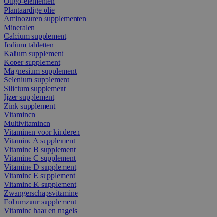
Oligo-elementen
Plantaardige olie
Aminozuren supplementen
Mineralen
Calcium supplement
Jodium tabletten
Kalium supplement
Koper supplement
Magnesium supplement
Selenium supplement
Silicium supplement
Ijzer supplement
Zink supplement
Vitaminen
Multivitaminen
Vitaminen voor kinderen
Vitamine A supplement
Vitamine B supplement
Vitamine C supplement
Vitamine D supplement
Vitamine E supplement
Vitamine K supplement
Zwangerschapsvitamine
Foliumzuur supplement
Vitamine haar en nagels