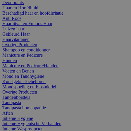
Deodorants
Haar en Hoofdhuid
Beschadigd haar en hoofdirritatie
Anti Roos
Haaruitval en Futloos Haar
Luizen haar
Gekleurd Haar
Haarvitaminen
Overige Producten
Shampoo en conditionner
Manicure en Pedicure
Handen
Manicure en Pedicure/Handen
Voeten en Benen
Mond en Tandhygiëne
Kunstgebit Toebehoren
Mondspoeling en Flosmiddel
Overige Producten
Tandenborstels
Tandpasta
Tandpasta homeopathie
Aften
Intieme Hygiëne
Intieme Hygienische Verbanden
Intieme Wasproducten