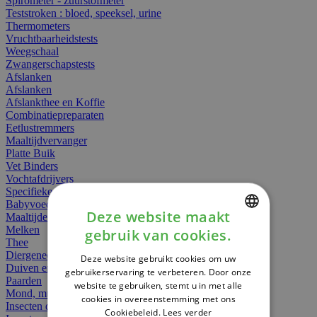
Spirometer - zuurstofmeter
Teststroken : bloed, speeksel, urine
Thermometers
Vruchtbaarheidstests
Weegschaal
Zwangerschapstests
Afslanken
Afslanken
Afslankthee en Koffie
Combinatiepreparaten
Eetlustremmers
Maaltijdvervanger
Platte Buik
Vet Binders
Vochtafdrijvers
Specifieke Voeding
Babyvoeding
Deze website maakt
Maaltijden
Melken
gebruik van cookies.
DUTCH
Thee
Diergeneesmiddelen
Deze website gebruikt cookies om uw
FRENCH
Duiven en vogels
gebruikerservaring te verbeteren. Door onze
Paarden
website te gebruiken, stemt u in met alle
ENGLISH
Mond, muil of snavel
cookies in overeenstemming met ons
Insecten dieren
Cookiebeleid.
Lees verder