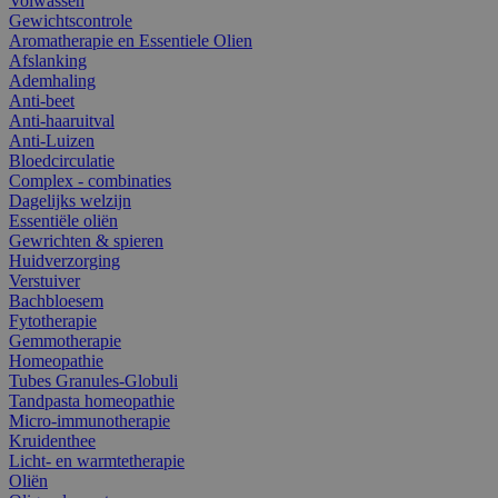
Volwassen
Gewichtscontrole
Aromatherapie en Essentiele Olien
Afslanking
Ademhaling
Anti-beet
Anti-haaruitval
Anti-Luizen
Bloedcirculatie
Complex - combinaties
Dagelijks welzijn
Essentiële oliën
Gewrichten & spieren
Huidverzorging
Verstuiver
Bachbloesem
Fytotherapie
Gemmotherapie
Homeopathie
Tubes Granules-Globuli
Tandpasta homeopathie
Micro-immunotherapie
Kruidenthee
Licht- en warmtetherapie
Oliën