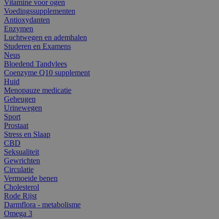
Vitamine voor ogen
Voedingssupplementen
Antioxydanten
Enzymen
Luchtwegen en ademhalen
Studeren en Examens
Neus
Bloedend Tandvlees
Coenzyme Q10 supplement
Huid
Menopauze medicatie
Geheugen
Urinewegen
Sport
Prostaat
Stress en Slaap
CBD
Seksualiteit
Gewrichten
Circulatie
Vermoeide benen
Cholesterol
Rode Rijst
Darmflora - metabolisme
Omega 3