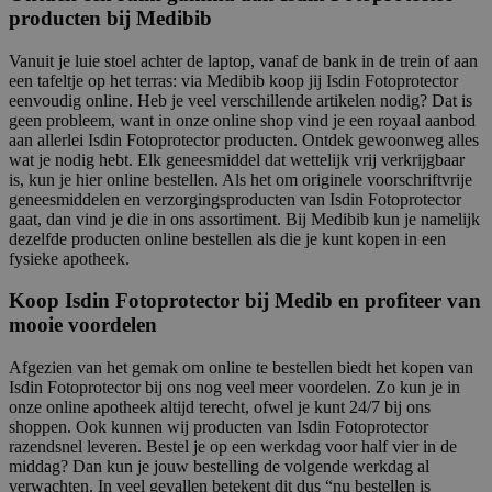
producten bij Medibib
Vanuit je luie stoel achter de laptop, vanaf de bank in de trein of aan
een tafeltje op het terras: via Medibib koop jij Isdin Fotoprotector
eenvoudig online. Heb je veel verschillende artikelen nodig? Dat is
geen probleem, want in onze online shop vind je een royaal aanbod
aan allerlei Isdin Fotoprotector producten. Ontdek gewoonweg alles
wat je nodig hebt. Elk geneesmiddel dat wettelijk vrij verkrijgbaar
is, kun je hier online bestellen. Als het om originele voorschriftvrije
geneesmiddelen en verzorgingsproducten van Isdin Fotoprotector
gaat, dan vind je die in ons assortiment. Bij Medibib kun je namelijk
dezelfde producten online bestellen als die je kunt kopen in een
fysieke apotheek.
Koop Isdin Fotoprotector bij Medib en profiteer van
mooie voordelen
Afgezien van het gemak om online te bestellen biedt het kopen van
Isdin Fotoprotector bij ons nog veel meer voordelen. Zo kun je in
onze online apotheek altijd terecht, ofwel je kunt 24/7 bij ons
shoppen. Ook kunnen wij producten van Isdin Fotoprotector
razendsnel leveren. Bestel je op een werkdag voor half vier in de
middag? Dan kun je jouw bestelling de volgende werkdag al
verwachten. In veel gevallen betekent dit dus “nu bestellen is