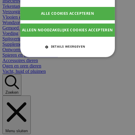
Insectenwerend
Tekentangen
Verzorging beten
ALLE COOKIES ACCEPTEREN
Vlooien en teken
Wondzorg dieren
Gemoed en stress dieren
ALLEEN NOODZAKELIJKE COOKIES ACCEPTEREN
Voeding
Spijsvertering
Supplementen dieren
DETAILS WEERGEVEN
Ontworming en parasieten
Spieren en gewrichten dieren
STRIKT NOODZAKELIJKE
Accessoires dieren
COOKIES
Ogen en oren dieren
Vacht, huid of pluimen
PRESTATIE COOKIES
TARGETING COOKIES
Zoeken
FUNCTIONELE COOKIES
Strikt noodzakelijke cookies
Menu sluiten