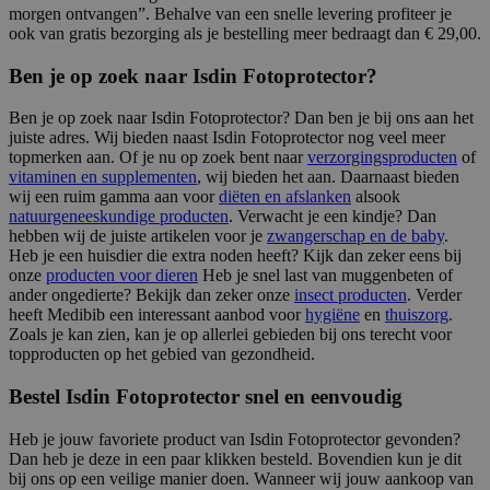
morgen ontvangen”. Behalve van een snelle levering profiteer je
ook van gratis bezorging als je bestelling meer bedraagt dan € 29,00.
Ben je op zoek naar Isdin Fotoprotector?
Ben je op zoek naar Isdin Fotoprotector? Dan ben je bij ons aan het
juiste adres. Wij bieden naast Isdin Fotoprotector nog veel meer
topmerken aan. Of je nu op zoek bent naar
verzorgingsproducten
of
vitaminen en supplementen
, wij bieden het aan. Daarnaast bieden
wij een ruim gamma aan voor
diëten en afslanken
alsook
natuurgeneeskundige producten
. Verwacht je een kindje? Dan
hebben wij de juiste artikelen voor je
zwangerschap en de baby
.
Heb je een huisdier die extra noden heeft? Kijk dan zeker eens bij
onze
producten voor dieren
Heb je snel last van muggenbeten of
ander ongedierte? Bekijk dan zeker onze
insect producten
. Verder
heeft Medibib een interessant aanbod voor
hygiëne
en
thuiszorg
.
Zoals je kan zien, kan je op allerlei gebieden bij ons terecht voor
topproducten op het gebied van gezondheid.
Bestel Isdin Fotoprotector snel en eenvoudig
Heb je jouw favoriete product van Isdin Fotoprotector gevonden?
Dan heb je deze in een paar klikken besteld. Bovendien kun je dit
bij ons op een veilige manier doen. Wanneer wij jouw aankoop van