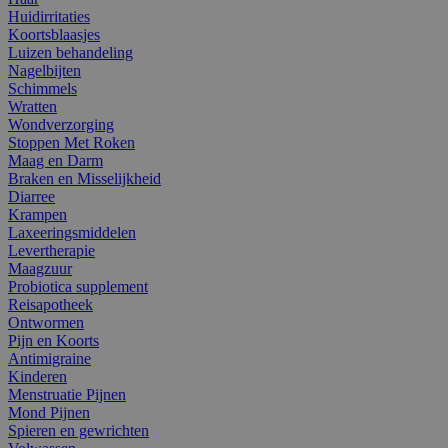
Huidirritaties
Koortsblaasjes
Luizen behandeling
Nagelbijten
Schimmels
Wratten
Wondverzorging
Stoppen Met Roken
Maag en Darm
Braken en Misselijkheid
Diarree
Krampen
Laxeeringsmiddelen
Levertherapie
Maagzuur
Probiotica supplement
Reisapotheek
Ontwormen
Pijn en Koorts
Antimigraine
Kinderen
Menstruatie Pijnen
Mond Pijnen
Spieren en gewrichten