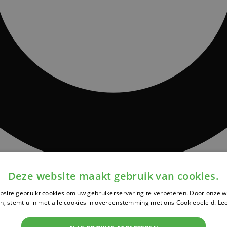
Deze website maakt gebruik van cookies.
site gebruikt cookies om uw gebruikerservaring te verbeteren. Door onze w
n, stemt u in met alle cookies in overeenstemming met ons Cookiebeleid.
Le