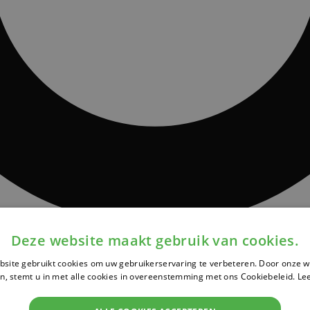
Deze website maakt gebruik van cookies.
site gebruikt cookies om uw gebruikerservaring te verbeteren. Door onze w
n, stemt u in met alle cookies in overeenstemming met ons Cookiebeleid.
Le