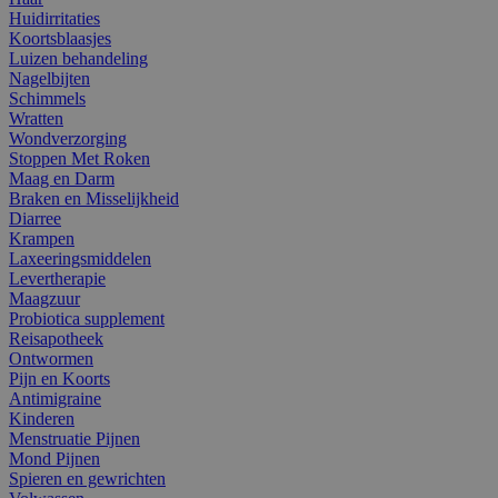
Huidirritaties
Koortsblaasjes
Luizen behandeling
Nagelbijten
Schimmels
Wratten
Wondverzorging
Stoppen Met Roken
Maag en Darm
Braken en Misselijkheid
Diarree
Krampen
Laxeeringsmiddelen
Levertherapie
Maagzuur
Probiotica supplement
Reisapotheek
Ontwormen
Pijn en Koorts
Antimigraine
Kinderen
Menstruatie Pijnen
Mond Pijnen
Spieren en gewrichten