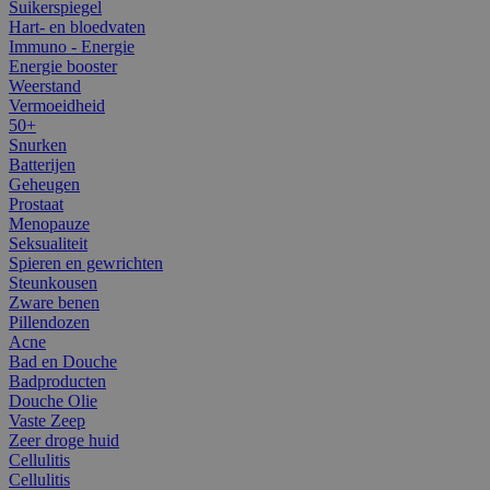
Suikerspiegel
Hart- en bloedvaten
Immuno - Energie
Energie booster
Weerstand
Vermoeidheid
50+
Snurken
Batterijen
Geheugen
Prostaat
Menopauze
Seksualiteit
Spieren en gewrichten
Steunkousen
Zware benen
Pillendozen
Acne
Bad en Douche
Badproducten
Douche Olie
Vaste Zeep
Zeer droge huid
Cellulitis
Cellulitis