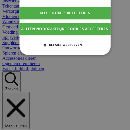
Insectenwerend
Tekentangen
Verzorging beten
ALLE COOKIES ACCEPTEREN
Vlooien en teken
Wondzorg dieren
Gemoed en stress dieren
ALLEEN NOODZAKELIJKE COOKIES ACCEPTEREN
Voeding
Spijsvertering
Supplementen dieren
DETAILS WEERGEVEN
Ontworming en parasieten
Spieren en gewrichten dieren
STRIKT NOODZAKELIJKE
Accessoires dieren
COOKIES
Ogen en oren dieren
Vacht, huid of pluimen
PRESTATIE COOKIES
TARGETING COOKIES
Zoeken
FUNCTIONELE COOKIES
Strikt noodzakelijke cookies
Menu sluiten