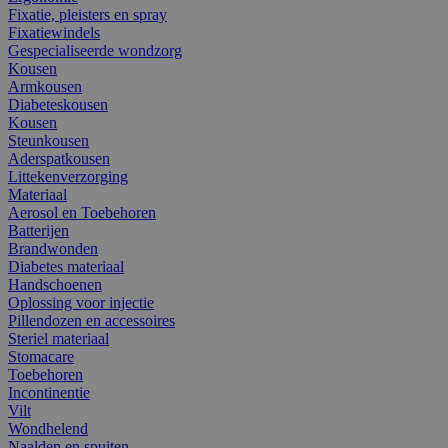
Fixatie, pleisters en spray
Fixatiewindels
Gespecialiseerde wondzorg
Kousen
Armkousen
Diabeteskousen
Kousen
Steunkousen
Aderspatkousen
Littekenverzorging
Materiaal
Aerosol en Toebehoren
Batterijen
Brandwonden
Diabetes materiaal
Handschoenen
Oplossing voor injectie
Pillendozen en accessoires
Steriel materiaal
Stomacare
Toebehoren
Incontinentie
Vilt
Wondhelend
Naalden en spuiten