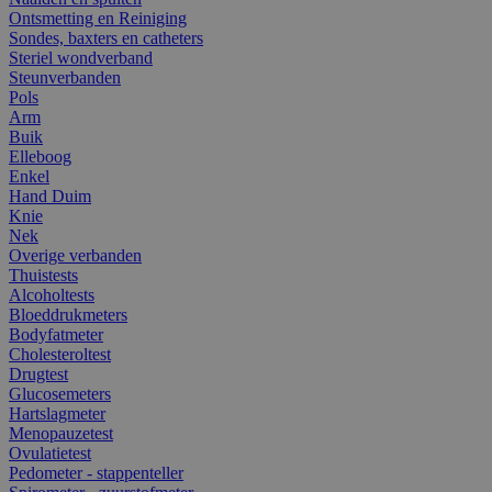
Ontsmetting en Reiniging
Sondes, baxters en catheters
Steriel wondverband
Steunverbanden
Pols
Arm
Buik
Elleboog
Enkel
Hand Duim
Knie
Nek
Overige verbanden
Thuistests
Alcoholtests
Bloeddrukmeters
Bodyfatmeter
Cholesteroltest
Drugtest
Glucosemeters
Hartslagmeter
Menopauzetest
Ovulatietest
Pedometer - stappenteller