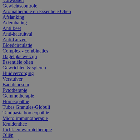
Volwassen
Gewichtscontrole
Aromatherapie en Essentiele Olien
Afslanking
Ademhaling
Anti-beet
Anti-haaruitval
Anti-Luizen
Bloedcirculatie
Complex - combinaties
Dagelijks welzijn
Essentiële oliën
Gewrichten & spieren
Huidverzorging
Verstuiver
Bachbloesem
Fytotherapie
Gemmotherapie
Homeopathie
Tubes Granules-Globuli
Tandpasta homeopathie
Micro-immunotherapie
Kruidenthee
Licht- en warmtetherapie
Oliën