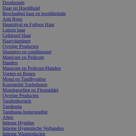
Deodorants
Haar en Hoofdhuid
Beschadigd haar en hoofdirritatie
Anti Roos
Haaruitval en Futloos Haar
Luizen haar
Gekleurd Haar
Haarvitaminen
Overige Producten
Shampoo en conditionner
Manicure en Pedicure
Handen
Manicure en Pedicure/Handen
Voeten en Benen
Mond en Tandhygiëne
Kunstgebit Toebehoren
Mondspoeling en Flosmiddel
Overige Producten
Tandenborstels
Tandpasta
Tandpasta homeopathie
Aften
Intieme Hygiëne
Intieme Hygienische Verbanden
Intieme Wasproducten