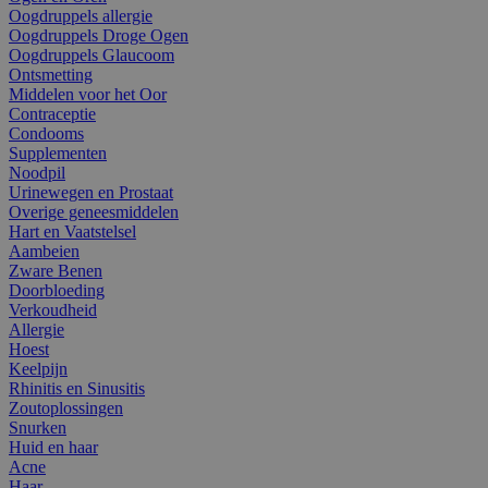
Oogdruppels allergie
Oogdruppels Droge Ogen
Oogdruppels Glaucoom
Ontsmetting
Middelen voor het Oor
Contraceptie
Condooms
Supplementen
Noodpil
Urinewegen en Prostaat
Overige geneesmiddelen
Hart en Vaatstelsel
Aambeien
Zware Benen
Doorbloeding
Verkoudheid
Allergie
Hoest
Keelpijn
Rhinitis en Sinusitis
Zoutoplossingen
Snurken
Huid en haar
Acne
Haar