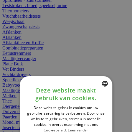
Spirometer - zuurstofmeter
Teststroken : bloed, speeksel, urine
Thermometers
Vruchtbaarheidstests
Weegschaal
Zwangerschapstests
Afslanken
Afslanken
Afslankthee en Koffie
Combinatiepreparaten
Eetlustremmers
Maaltijdvervanger
Platte Buik
Vet Binders
Vochtafdrijvers
Specifieke Voeding
Babyvoeding
Deze website maakt
Maaltijden
Melken
gebruik van cookies.
DUTCH
Thee
Diergeneesmiddelen
Deze website gebruikt cookies om uw
FRENCH
Duiven en vogels
gebruikerservaring te verbeteren. Door onze
Paarden
website te gebruiken, stemt u in met alle
ENGLISH
Mond, muil of snavel
cookies in overeenstemming met ons
Insecten dieren
Cookiebeleid.
Lees verder