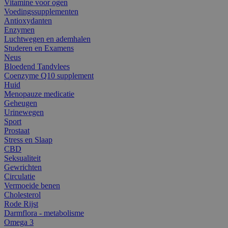
Vitamine voor ogen
Voedingssupplementen
Antioxydanten
Enzymen
Luchtwegen en ademhalen
Studeren en Examens
Neus
Bloedend Tandvlees
Coenzyme Q10 supplement
Huid
Menopauze medicatie
Geheugen
Urinewegen
Sport
Prostaat
Stress en Slaap
CBD
Seksualiteit
Gewrichten
Circulatie
Vermoeide benen
Cholesterol
Rode Rijst
Darmflora - metabolisme
Omega 3