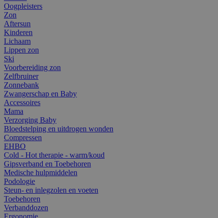
Oogpleisters
Zon
Aftersun
Kinderen
Lichaam
Lippen zon
Ski
Voorbereiding zon
Zelfbruiner
Zonnebank
Zwangerschap en Baby
Accessoires
Mama
Verzorging Baby
Bloedstelping en uitdrogen wonden
Compressen
EHBO
Cold - Hot therapie - warm/koud
Gipsverband en Toebehoren
Medische hulpmiddelen
Podologie
Steun- en inlegzolen en voeten
Toebehoren
Verbanddozen
Ergonomie