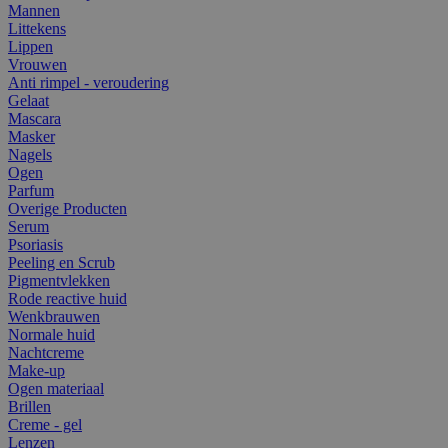
Mannen
Littekens
Lippen
Vrouwen
Anti rimpel - veroudering
Gelaat
Mascara
Masker
Nagels
Ogen
Parfum
Overige Producten
Serum
Psoriasis
Peeling en Scrub
Pigmentvlekken
Rode reactive huid
Wenkbrauwen
Normale huid
Nachtcreme
Make-up
Ogen materiaal
Brillen
Creme - gel
Lenzen