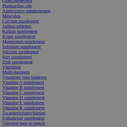
Oligo-elementen
Plantaardige olie
Aminozuren supplementen
Mineralen
Calcium supplement
Jodium tabletten
Kalium supplement
Koper supplement
Magnesium supplement
Selenium supplement
Silicium supplement
Ijzer supplement
Zink supplement
Vitaminen
Multivitaminen
Vitaminen voor kinderen
Vitamine A supplement
Vitamine B supplement
Vitamine C supplement
Vitamine D supplement
Vitamine E supplement
Vitamine K supplement
Zwangerschapsvitamine
Foliumzuur supplement
Vitamine haar en nagels