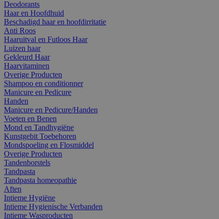
Deodorants
Haar en Hoofdhuid
Beschadigd haar en hoofdirritatie
Anti Roos
Haaruitval en Futloos Haar
Luizen haar
Gekleurd Haar
Haarvitaminen
Overige Producten
Shampoo en conditionner
Manicure en Pedicure
Handen
Manicure en Pedicure/Handen
Voeten en Benen
Mond en Tandhygiëne
Kunstgebit Toebehoren
Mondspoeling en Flosmiddel
Overige Producten
Tandenborstels
Tandpasta
Tandpasta homeopathie
Aften
Intieme Hygiëne
Intieme Hygienische Verbanden
Intieme Wasproducten