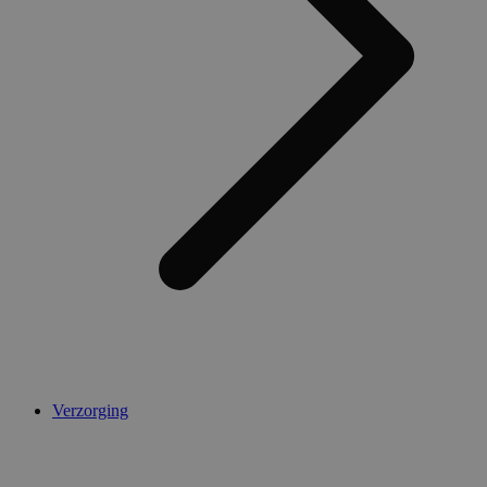
AWSALBCORS
1 week
Amazon.com Inc.
widget-
mediator.zopim.com
CookieScriptConsent
5 maanden 4
CookieScript
weken
.medibib.nl
Verzorging
Aanbieder