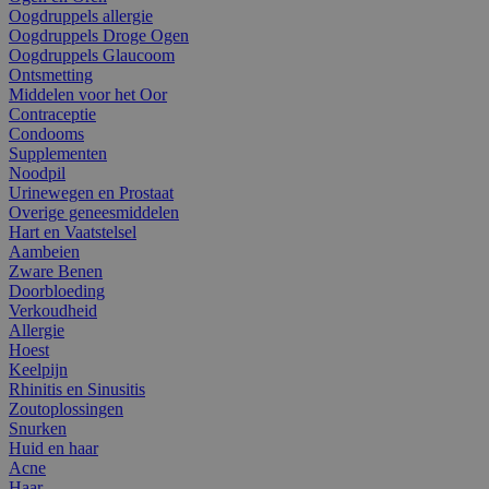
Oogdruppels allergie
Oogdruppels Droge Ogen
Oogdruppels Glaucoom
Ontsmetting
Middelen voor het Oor
Contraceptie
Condooms
Supplementen
Noodpil
Urinewegen en Prostaat
Overige geneesmiddelen
Hart en Vaatstelsel
Aambeien
Zware Benen
Doorbloeding
Verkoudheid
Allergie
Hoest
Keelpijn
Rhinitis en Sinusitis
Zoutoplossingen
Snurken
Huid en haar
Acne
Haar