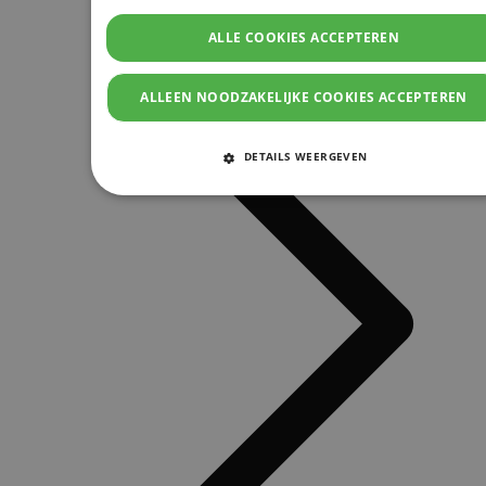
ALLE COOKIES ACCEPTEREN
ALLEEN NOODZAKELIJKE COOKIES ACCEPTEREN
DETAILS WEERGEVEN
STRIKT NOODZAKELIJKE COOKIES
PRESTATIE COOKIES
TARGETING COOKIES
FUNCTIONELE COOKIES
Strikt noodzakelijke cookies
Prestatie cookies