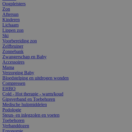
Oogpleisters
Zon
Aftersun
Kinderen
Lichaam
Lippen zon
Ski
Voorbereiding zon
Zelfbruiner
Zonnebank
Zwangerschap en Baby
Accessoires
Mama
Verzorging Baby
Bloedstelping en uitdrogen wonden
Compressen
EHBO
Cold - Hot therapie - warm/koud
Gipsverband en Toebehoren
Medische hulpmiddelen
Podologie
Steun- en inlegzolen en voeten
Toebehoren
Verbanddozen
Ergonomie