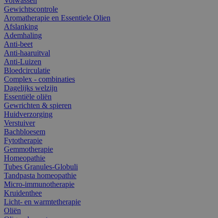
Volwassen
Gewichtscontrole
Aromatherapie en Essentiele Olien
Afslanking
Ademhaling
Anti-beet
Anti-haaruitval
Anti-Luizen
Bloedcirculatie
Complex - combinaties
Dagelijks welzijn
Essentiële oliën
Gewrichten & spieren
Huidverzorging
Verstuiver
Bachbloesem
Fytotherapie
Gemmotherapie
Homeopathie
Tubes Granules-Globuli
Tandpasta homeopathie
Micro-immunotherapie
Kruidenthee
Licht- en warmtetherapie
Oliën