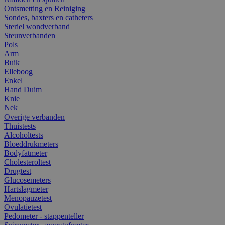
Ontsmetting en Reiniging
Sondes, baxters en catheters
Steriel wondverband
Steunverbanden
Pols
Arm
Buik
Elleboog
Enkel
Hand Duim
Knie
Nek
Overige verbanden
Thuistests
Alcoholtests
Bloeddrukmeters
Bodyfatmeter
Cholesteroltest
Drugtest
Glucosemeters
Hartslagmeter
Menopauzetest
Ovulatietest
Pedometer - stappenteller