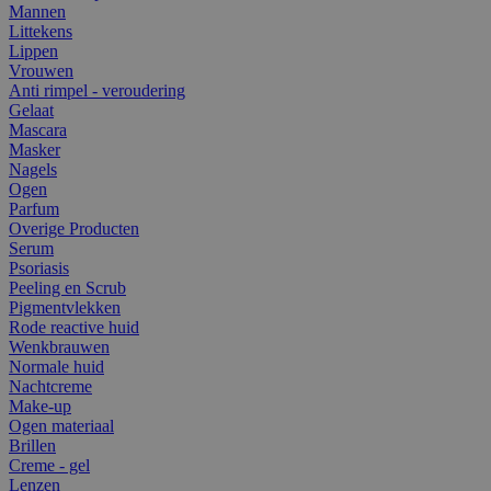
Mannen
Littekens
Lippen
Vrouwen
Anti rimpel - veroudering
Gelaat
Mascara
Masker
Nagels
Ogen
Parfum
Overige Producten
Serum
Psoriasis
Peeling en Scrub
Pigmentvlekken
Rode reactive huid
Wenkbrauwen
Normale huid
Nachtcreme
Make-up
Ogen materiaal
Brillen
Creme - gel
Lenzen