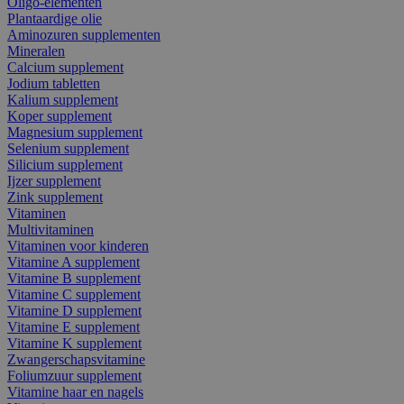
Oligo-elementen
Plantaardige olie
Aminozuren supplementen
Mineralen
Calcium supplement
Jodium tabletten
Kalium supplement
Koper supplement
Magnesium supplement
Selenium supplement
Silicium supplement
Ijzer supplement
Zink supplement
Vitaminen
Multivitaminen
Vitaminen voor kinderen
Vitamine A supplement
Vitamine B supplement
Vitamine C supplement
Vitamine D supplement
Vitamine E supplement
Vitamine K supplement
Zwangerschapsvitamine
Foliumzuur supplement
Vitamine haar en nagels