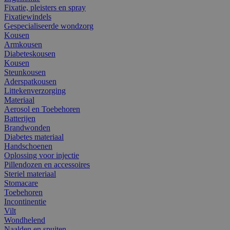
Fixatie, pleisters en spray
Fixatiewindels
Gespecialiseerde wondzorg
Kousen
Armkousen
Diabeteskousen
Kousen
Steunkousen
Aderspatkousen
Littekenverzorging
Materiaal
Aerosol en Toebehoren
Batterijen
Brandwonden
Diabetes materiaal
Handschoenen
Oplossing voor injectie
Pillendozen en accessoires
Steriel materiaal
Stomacare
Toebehoren
Incontinentie
Vilt
Wondhelend
Naalden en spuiten