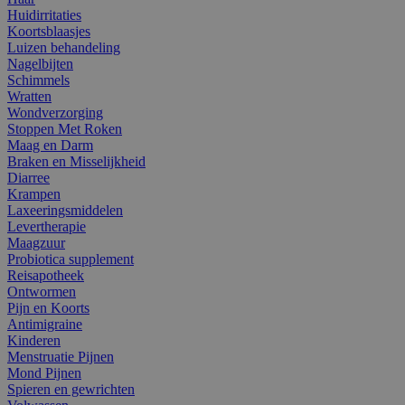
Huidirritaties
Koortsblaasjes
Luizen behandeling
Nagelbijten
Schimmels
Wratten
Wondverzorging
Stoppen Met Roken
Maag en Darm
Braken en Misselijkheid
Diarree
Krampen
Laxeeringsmiddelen
Levertherapie
Maagzuur
Probiotica supplement
Reisapotheek
Ontwormen
Pijn en Koorts
Antimigraine
Kinderen
Menstruatie Pijnen
Mond Pijnen
Spieren en gewrichten