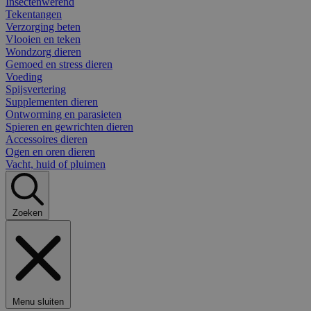
Insectenwerend
Tekentangen
Verzorging beten
Vlooien en teken
Wondzorg dieren
Gemoed en stress dieren
Voeding
Spijsvertering
Supplementen dieren
Ontworming en parasieten
Spieren en gewrichten dieren
Accessoires dieren
Ogen en oren dieren
Vacht, huid of pluimen
Zoeken
Menu sluiten