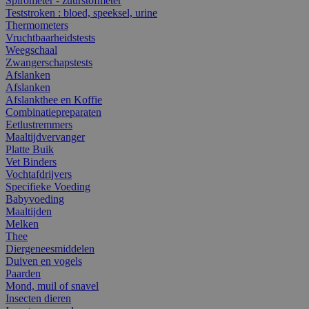
Spirometer - zuurstofmeter
Teststroken : bloed, speeksel, urine
Thermometers
Vruchtbaarheidstests
Weegschaal
Zwangerschapstests
Afslanken
Afslanken
Afslankthee en Koffie
Combinatiepreparaten
Eetlustremmers
Maaltijdvervanger
Platte Buik
Vet Binders
Vochtafdrijvers
Specifieke Voeding
Babyvoeding
Maaltijden
Melken
Thee
Diergeneesmiddelen
Duiven en vogels
Paarden
Mond, muil of snavel
Insecten dieren