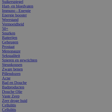
Suikerspiegel
Hart- en bloedvaten
Immuno - Energie
Energie booster
Weerstand
Vermoeidheid
50+
Snurken
Batterijen
Geheugen
Prostaat
Menopauze
Seksualiteit
Spieren en gewrichten
Steunkousen
Zware benen
Pillendozen
Acne
Bad en Douche
Badproducten
Douche Olie
Vaste Zeep
Zeer droge huid
Cellulitis
Cellulitis