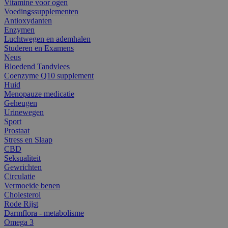
Vitamine voor ogen
Voedingssupplementen
Antioxydanten
Enzymen
Luchtwegen en ademhalen
Studeren en Examens
Neus
Bloedend Tandvlees
Coenzyme Q10 supplement
Huid
Menopauze medicatie
Geheugen
Urinewegen
Sport
Prostaat
Stress en Slaap
CBD
Seksualiteit
Gewrichten
Circulatie
Vermoeide benen
Cholesterol
Rode Rijst
Darmflora - metabolisme
Omega 3