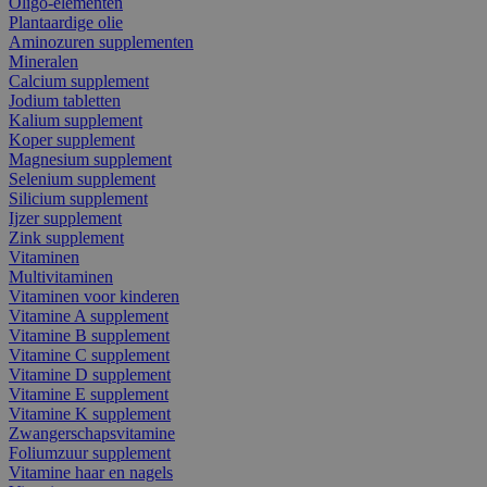
Oligo-elementen
Plantaardige olie
Aminozuren supplementen
Mineralen
Calcium supplement
Jodium tabletten
Kalium supplement
Koper supplement
Magnesium supplement
Selenium supplement
Silicium supplement
Ijzer supplement
Zink supplement
Vitaminen
Multivitaminen
Vitaminen voor kinderen
Vitamine A supplement
Vitamine B supplement
Vitamine C supplement
Vitamine D supplement
Vitamine E supplement
Vitamine K supplement
Zwangerschapsvitamine
Foliumzuur supplement
Vitamine haar en nagels