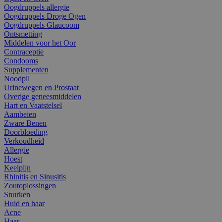
Oogdruppels allergie
Oogdruppels Droge Ogen
Oogdruppels Glaucoom
Ontsmetting
Middelen voor het Oor
Contraceptie
Condooms
Supplementen
Noodpil
Urinewegen en Prostaat
Overige geneesmiddelen
Hart en Vaatstelsel
Aambeien
Zware Benen
Doorbloeding
Verkoudheid
Allergie
Hoest
Keelpijn
Rhinitis en Sinusitis
Zoutoplossingen
Snurken
Huid en haar
Acne
Haar