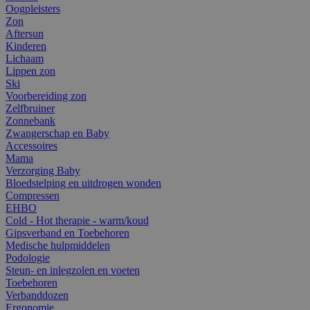
Oogpleisters
Zon
Aftersun
Kinderen
Lichaam
Lippen zon
Ski
Voorbereiding zon
Zelfbruiner
Zonnebank
Zwangerschap en Baby
Accessoires
Mama
Verzorging Baby
Bloedstelping en uitdrogen wonden
Compressen
EHBO
Cold - Hot therapie - warm/koud
Gipsverband en Toebehoren
Medische hulpmiddelen
Podologie
Steun- en inlegzolen en voeten
Toebehoren
Verbanddozen
Ergonomie