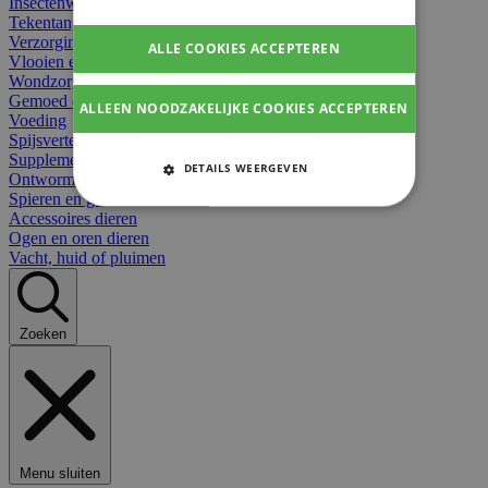
Insectenwerend
Tekentangen
Verzorging beten
ALLE COOKIES ACCEPTEREN
Vlooien en teken
Wondzorg dieren
Gemoed en stress dieren
ALLEEN NOODZAKELIJKE COOKIES ACCEPTEREN
Voeding
Spijsvertering
Supplementen dieren
DETAILS WEERGEVEN
Ontworming en parasieten
Spieren en gewrichten dieren
STRIKT NOODZAKELIJKE
Accessoires dieren
COOKIES
Ogen en oren dieren
Vacht, huid of pluimen
PRESTATIE COOKIES
TARGETING COOKIES
Zoeken
FUNCTIONELE COOKIES
Strikt noodzakelijke cookies
Menu sluiten