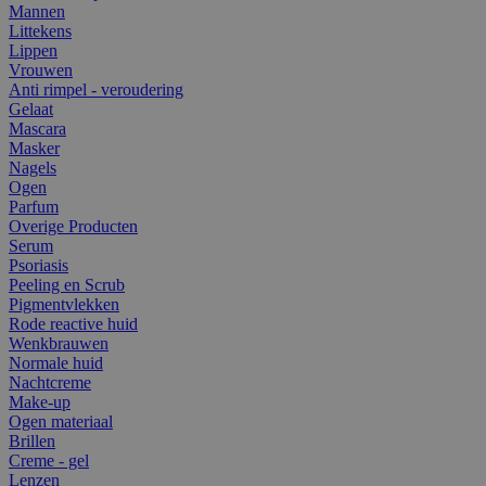
Mannen
Littekens
Lippen
Vrouwen
Anti rimpel - veroudering
Gelaat
Mascara
Masker
Nagels
Ogen
Parfum
Overige Producten
Serum
Psoriasis
Peeling en Scrub
Pigmentvlekken
Rode reactive huid
Wenkbrauwen
Normale huid
Nachtcreme
Make-up
Ogen materiaal
Brillen
Creme - gel
Lenzen