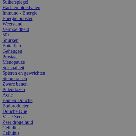
Suikerspiegel
Hart- en bloedvaten
Immuno - Energie
Energie booster
Weerstand
Vermoeidheid
50+
Snurken
Batterijen
Geheugen
Prostaat
Menopauze
Seksualiteit
Spieren en gewrichten
Steunkousen
Zware benen
Pillendozen
Acne
Bad en Douche
Badproducten
Douche Olie
Vaste Zeep
Zeer droge huid
Cellulitis
Cellulitis