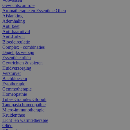
Volwassen
Gewichtscontrole
Aromatherapie en Essentiele Olien
Afslanking
Ademhaling
Anti-beet
Anti-haaruitval
Anti-Luizen
Bloedcirculatie
Complex - combinaties
Dagelijks welzijn
Essentiële oliën
Gewrichten & spieren
Huidverzorging
Verstuiver
Bachbloesem
Fytotherapie
Gemmotherapie
Homeopathie
Tubes Granules-Globuli
Tandpasta homeopathie
Micro-immunotherapie
Kruidenthee
Licht- en warmtetherapie
Oliën