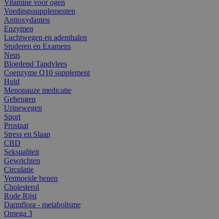
Vitamine voor ogen
Voedingssupplementen
Antioxydanten
Enzymen
Luchtwegen en ademhalen
Studeren en Examens
Neus
Bloedend Tandvlees
Coenzyme Q10 supplement
Huid
Menopauze medicatie
Geheugen
Urinewegen
Sport
Prostaat
Stress en Slaap
CBD
Seksualiteit
Gewrichten
Circulatie
Vermoeide benen
Cholesterol
Rode Rijst
Darmflora - metabolisme
Omega 3