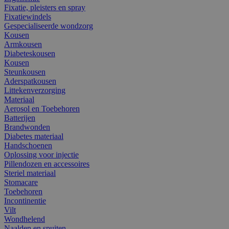
Fixatie, pleisters en spray
Fixatiewindels
Gespecialiseerde wondzorg
Kousen
Armkousen
Diabeteskousen
Kousen
Steunkousen
Aderspatkousen
Littekenverzorging
Materiaal
Aerosol en Toebehoren
Batterijen
Brandwonden
Diabetes materiaal
Handschoenen
Oplossing voor injectie
Pillendozen en accessoires
Steriel materiaal
Stomacare
Toebehoren
Incontinentie
Vilt
Wondhelend
Naalden en spuiten