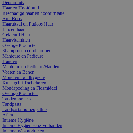
Deodorants
Haar en Hoofdhuid
Beschadigd haar en hoofdirritatie
Anti Roos
Haaruitval en Futloos Haar
Luizen haar
Gekleurd Haar
Haarvitaminen
Overige Producten
Shampoo en conditionner
Manicure en Pedicure
Handen
Manicure en Pedicure/Handen
Voeten en Benen
Mond en Tandhygiëne
Kunstgebit Toebehoren
Mondspoeling en Flosmiddel
Overige Producten
Tandenborstels
Tandpasta
Tandpasta homeopathie
Aften
Intieme Hygiëne
Intieme Hygienische Verbanden
Intieme Wasproducten