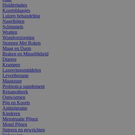
Huidirritaties
Koortsblaasjes
Luizen behandeling
Nagelbijten
Schimmels
Wratten
Wondverzorging
Stoppen Met Roken
Maag en Darm
Braken en Misselijkheid
Diarree
Krampen
Laxeeringsmiddelen
Levertherapie
Maagzuur
Probiotica supplement
Reisapotheek
Ontwormen
Pijn en Koorts
Antimigraine
Kinderen
Menstruatie Pijnen
Mond Pijnen
Spieren en gewrichten