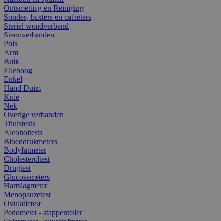
Ontsmetting en Reiniging
Sondes, baxters en catheters
Steriel wondverband
Steunverbanden
Pols
Arm
Buik
Elleboog
Enkel
Hand Duim
Knie
Nek
Overige verbanden
Thuistests
Alcoholtests
Bloeddrukmeters
Bodyfatmeter
Cholesteroltest
Drugtest
Glucosemeters
Hartslagmeter
Menopauzetest
Ovulatietest
Pedometer - stappenteller