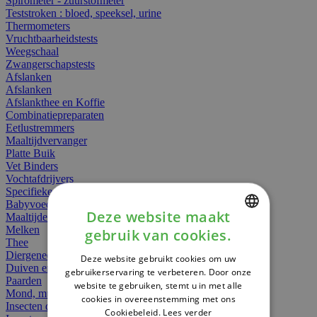
Spirometer - zuurstofmeter
Teststroken : bloed, speeksel, urine
Thermometers
Vruchtbaarheidstests
Weegschaal
Zwangerschapstests
Afslanken
Afslanken
Afslankthee en Koffie
Combinatiepreparaten
Eetlustremmers
Maaltijdvervanger
Platte Buik
Vet Binders
Vochtafdrijvers
Specifieke Voeding
Babyvoeding
Deze website maakt
Maaltijden
Melken
gebruik van cookies.
DUTCH
Thee
Diergeneesmiddelen
Deze website gebruikt cookies om uw
FRENCH
Duiven en vogels
gebruikerservaring te verbeteren. Door onze
Paarden
website te gebruiken, stemt u in met alle
ENGLISH
Mond, muil of snavel
cookies in overeenstemming met ons
Insecten dieren
Cookiebeleid.
Lees verder