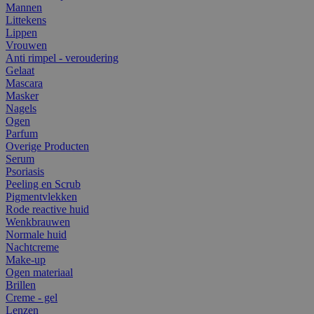
Mannen
Littekens
Lippen
Vrouwen
Anti rimpel - veroudering
Gelaat
Mascara
Masker
Nagels
Ogen
Parfum
Overige Producten
Serum
Psoriasis
Peeling en Scrub
Pigmentvlekken
Rode reactive huid
Wenkbrauwen
Normale huid
Nachtcreme
Make-up
Ogen materiaal
Brillen
Creme - gel
Lenzen