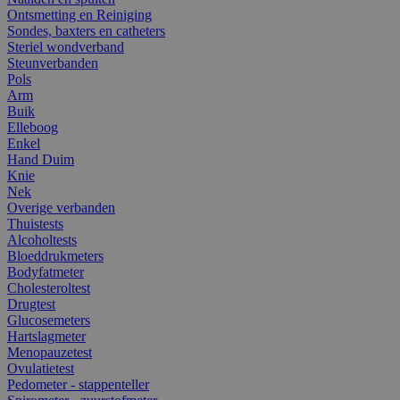
Ontsmetting en Reiniging
Sondes, baxters en catheters
Steriel wondverband
Steunverbanden
Pols
Arm
Buik
Elleboog
Enkel
Hand Duim
Knie
Nek
Overige verbanden
Thuistests
Alcoholtests
Bloeddrukmeters
Bodyfatmeter
Cholesteroltest
Drugtest
Glucosemeters
Hartslagmeter
Menopauzetest
Ovulatietest
Pedometer - stappenteller