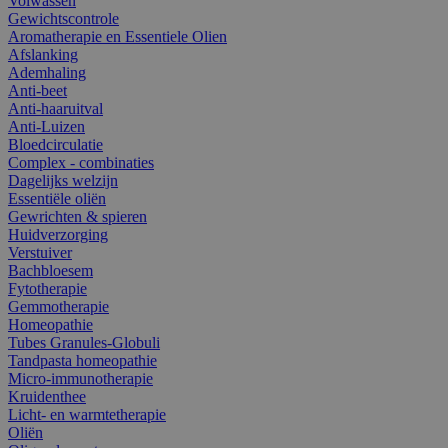
Volwassen
Gewichtscontrole
Aromatherapie en Essentiele Olien
Afslanking
Ademhaling
Anti-beet
Anti-haaruitval
Anti-Luizen
Bloedcirculatie
Complex - combinaties
Dagelijks welzijn
Essentiële oliën
Gewrichten & spieren
Huidverzorging
Verstuiver
Bachbloesem
Fytotherapie
Gemmotherapie
Homeopathie
Tubes Granules-Globuli
Tandpasta homeopathie
Micro-immunotherapie
Kruidenthee
Licht- en warmtetherapie
Oliën