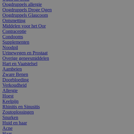
Oogdruppels allergie
Oogdruppels Droge Ogen
Oogdruppels Glaucoom
Ontsmetting
Middelen voor het Oor
Contraceptie
Condooms
Supplementen
Noodpil
Urinewegen en Prostaat
Overige geneesmiddelen
Hart en Vaatstelsel
Aambeien
Zware Benen
Doorbloeding
Verkoudheid
Allergie
Hoest
Keelpijn
Rhinitis en Sinusitis
Zoutoplossingen
Snurken
Huid en haar
Acne
Haar