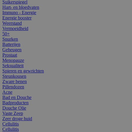
Suikerspiegel
Hart- en bloedvaten
Immuno - Energie
Energie booster
Weerstand
Vermoeidheid
50+
Snurken
Batterijen
Geheugen
Prostaat
Menopauze
Seksualiteit
Spieren en gewrichten
Steunkousen
Zware benen
Pillendozen
Acne
Bad en Douche
Badproducten
Douche Olie
Vaste Zeep
Zeer droge huid
Cellulitis
Cellulitis