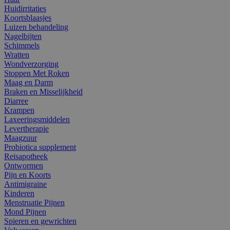
Huidirritaties
Koortsblaasjes
Luizen behandeling
Nagelbijten
Schimmels
Wratten
Wondverzorging
Stoppen Met Roken
Maag en Darm
Braken en Misselijkheid
Diarree
Krampen
Laxeeringsmiddelen
Levertherapie
Maagzuur
Probiotica supplement
Reisapotheek
Ontwormen
Pijn en Koorts
Antimigraine
Kinderen
Menstruatie Pijnen
Mond Pijnen
Spieren en gewrichten