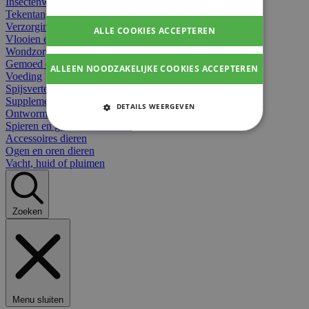
Insectenwerend
Tekentangen
Verzorging beten
ALLE COOKIES ACCEPTEREN
Vlooien en teken
Wondzorg dieren
Gemoed en stress dieren
ALLEEN NOODZAKELIJKE COOKIES ACCEPTEREN
Voeding
Spijsvertering
Supplementen dieren
DETAILS WEERGEVEN
Ontworming en parasieten
Spieren en gewrichten dieren
STRIKT NOODZAKELIJKE
Accessoires dieren
COOKIES
Ogen en oren dieren
Vacht, huid of pluimen
PRESTATIE COOKIES
TARGETING COOKIES
Zoeken
FUNCTIONELE COOKIES
Strikt noodzakelijke cookies
Menu sluiten