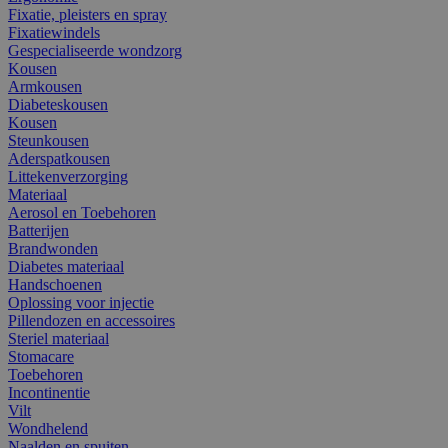
Fixatie, pleisters en spray
Fixatiewindels
Gespecialiseerde wondzorg
Kousen
Armkousen
Diabeteskousen
Kousen
Steunkousen
Aderspatkousen
Littekenverzorging
Materiaal
Aerosol en Toebehoren
Batterijen
Brandwonden
Diabetes materiaal
Handschoenen
Oplossing voor injectie
Pillendozen en accessoires
Steriel materiaal
Stomacare
Toebehoren
Incontinentie
Vilt
Wondhelend
Naalden en spuiten