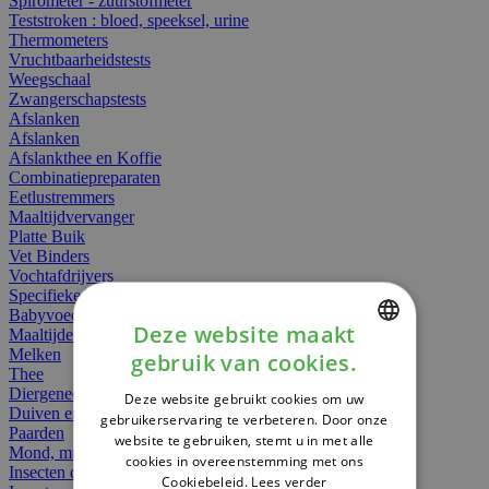
Spirometer - zuurstofmeter
Teststroken : bloed, speeksel, urine
Thermometers
Vruchtbaarheidstests
Weegschaal
Zwangerschapstests
Afslanken
Afslanken
Afslankthee en Koffie
Combinatiepreparaten
Eetlustremmers
Maaltijdvervanger
Platte Buik
Vet Binders
Vochtafdrijvers
Specifieke Voeding
Babyvoeding
Deze website maakt
Maaltijden
Melken
gebruik van cookies.
DUTCH
Thee
Diergeneesmiddelen
Deze website gebruikt cookies om uw
FRENCH
Duiven en vogels
gebruikerservaring te verbeteren. Door onze
Paarden
website te gebruiken, stemt u in met alle
ENGLISH
Mond, muil of snavel
cookies in overeenstemming met ons
Insecten dieren
Cookiebeleid.
Lees verder