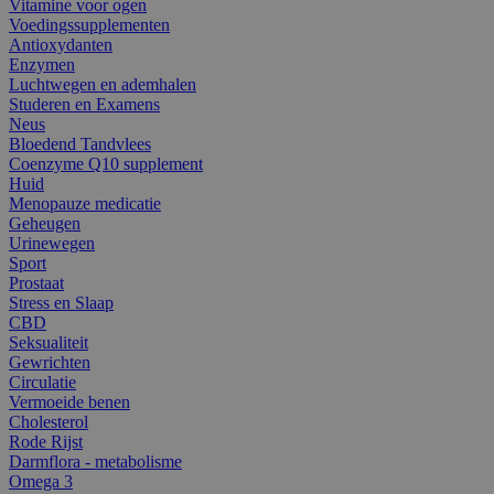
Vitamine voor ogen
Voedingssupplementen
Antioxydanten
Enzymen
Luchtwegen en ademhalen
Studeren en Examens
Neus
Bloedend Tandvlees
Coenzyme Q10 supplement
Huid
Menopauze medicatie
Geheugen
Urinewegen
Sport
Prostaat
Stress en Slaap
CBD
Seksualiteit
Gewrichten
Circulatie
Vermoeide benen
Cholesterol
Rode Rijst
Darmflora - metabolisme
Omega 3