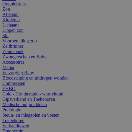
Oogpleisters
Zon
Aftersun
Kinderen
Lichaam
Lippen zon
Ski
Voorbereiding zon
Zelfbruiner
Zonnebank
Zwangerschap en Baby
Accessoires
Mama
Verzorging Baby
Bloedstelping en uitdrogen wonden
Compressen
EHBO
Cold - Hot therapie - warm/koud
Gipsverband en Toebehoren
Medische hulpmiddelen
Podologie
Steun- en inlegzolen en voeten
Toebehoren
Verbanddozen
Ergonomie