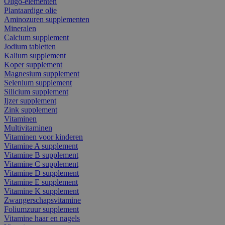
Oligo-elementen
Plantaardige olie
Aminozuren supplementen
Mineralen
Calcium supplement
Jodium tabletten
Kalium supplement
Koper supplement
Magnesium supplement
Selenium supplement
Silicium supplement
Ijzer supplement
Zink supplement
Vitaminen
Multivitaminen
Vitaminen voor kinderen
Vitamine A supplement
Vitamine B supplement
Vitamine C supplement
Vitamine D supplement
Vitamine E supplement
Vitamine K supplement
Zwangerschapsvitamine
Foliumzuur supplement
Vitamine haar en nagels