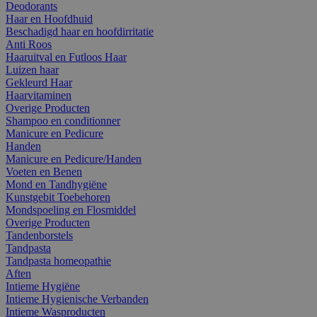
Deodorants
Haar en Hoofdhuid
Beschadigd haar en hoofdirritatie
Anti Roos
Haaruitval en Futloos Haar
Luizen haar
Gekleurd Haar
Haarvitaminen
Overige Producten
Shampoo en conditionner
Manicure en Pedicure
Handen
Manicure en Pedicure/Handen
Voeten en Benen
Mond en Tandhygiëne
Kunstgebit Toebehoren
Mondspoeling en Flosmiddel
Overige Producten
Tandenborstels
Tandpasta
Tandpasta homeopathie
Aften
Intieme Hygiëne
Intieme Hygienische Verbanden
Intieme Wasproducten