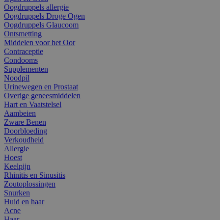
Oogdruppels allergie
Oogdruppels Droge Ogen
Oogdruppels Glaucoom
Ontsmetting
Middelen voor het Oor
Contraceptie
Condooms
Supplementen
Noodpil
Urinewegen en Prostaat
Overige geneesmiddelen
Hart en Vaatstelsel
Aambeien
Zware Benen
Doorbloeding
Verkoudheid
Allergie
Hoest
Keelpijn
Rhinitis en Sinusitis
Zoutoplossingen
Snurken
Huid en haar
Acne
Haar