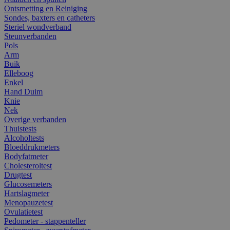
Ontsmetting en Reiniging
Sondes, baxters en catheters
Steriel wondverband
Steunverbanden
Pols
Arm
Buik
Elleboog
Enkel
Hand Duim
Knie
Nek
Overige verbanden
Thuistests
Alcoholtests
Bloeddrukmeters
Bodyfatmeter
Cholesteroltest
Drugtest
Glucosemeters
Hartslagmeter
Menopauzetest
Ovulatietest
Pedometer - stappenteller