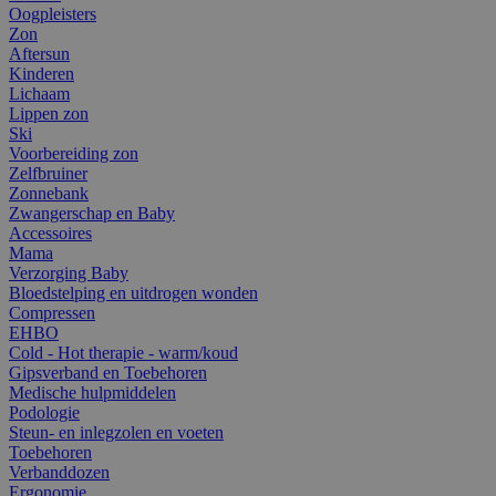
Oogpleisters
Zon
Aftersun
Kinderen
Lichaam
Lippen zon
Ski
Voorbereiding zon
Zelfbruiner
Zonnebank
Zwangerschap en Baby
Accessoires
Mama
Verzorging Baby
Bloedstelping en uitdrogen wonden
Compressen
EHBO
Cold - Hot therapie - warm/koud
Gipsverband en Toebehoren
Medische hulpmiddelen
Podologie
Steun- en inlegzolen en voeten
Toebehoren
Verbanddozen
Ergonomie