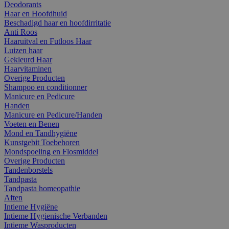
Deodorants
Haar en Hoofdhuid
Beschadigd haar en hoofdirritatie
Anti Roos
Haaruitval en Futloos Haar
Luizen haar
Gekleurd Haar
Haarvitaminen
Overige Producten
Shampoo en conditionner
Manicure en Pedicure
Handen
Manicure en Pedicure/Handen
Voeten en Benen
Mond en Tandhygiëne
Kunstgebit Toebehoren
Mondspoeling en Flosmiddel
Overige Producten
Tandenborstels
Tandpasta
Tandpasta homeopathie
Aften
Intieme Hygiëne
Intieme Hygienische Verbanden
Intieme Wasproducten