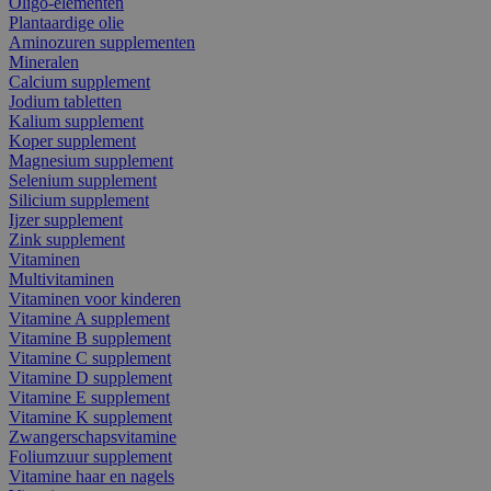
Oligo-elementen
Plantaardige olie
Aminozuren supplementen
Mineralen
Calcium supplement
Jodium tabletten
Kalium supplement
Koper supplement
Magnesium supplement
Selenium supplement
Silicium supplement
Ijzer supplement
Zink supplement
Vitaminen
Multivitaminen
Vitaminen voor kinderen
Vitamine A supplement
Vitamine B supplement
Vitamine C supplement
Vitamine D supplement
Vitamine E supplement
Vitamine K supplement
Zwangerschapsvitamine
Foliumzuur supplement
Vitamine haar en nagels