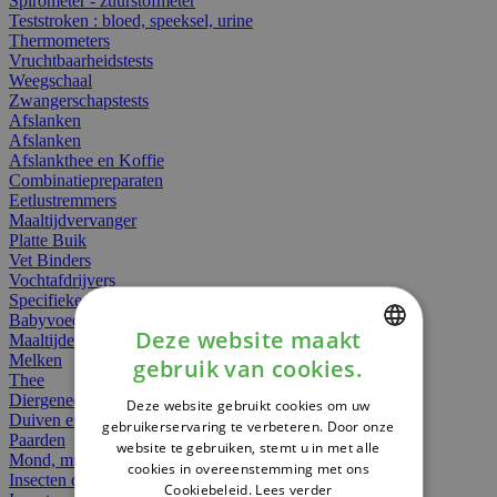
Spirometer - zuurstofmeter
Teststroken : bloed, speeksel, urine
Thermometers
Vruchtbaarheidstests
Weegschaal
Zwangerschapstests
Afslanken
Afslanken
Afslankthee en Koffie
Combinatiepreparaten
Eetlustremmers
Maaltijdvervanger
Platte Buik
Vet Binders
Vochtafdrijvers
Specifieke Voeding
Babyvoeding
Deze website maakt
Maaltijden
Melken
gebruik van cookies.
DUTCH
Thee
Diergeneesmiddelen
Deze website gebruikt cookies om uw
FRENCH
Duiven en vogels
gebruikerservaring te verbeteren. Door onze
Paarden
website te gebruiken, stemt u in met alle
ENGLISH
Mond, muil of snavel
cookies in overeenstemming met ons
Insecten dieren
Cookiebeleid.
Lees verder