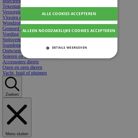
Insectenwerend
Tekentangen
Verzorging beten
ALLE COOKIES ACCEPTEREN
Vlooien en teken
Wondzorg dieren
Gemoed en stress dieren
ALLEEN NOODZAKELIJKE COOKIES ACCEPTEREN
Voeding
Spijsvertering
Supplementen dieren
DETAILS WEERGEVEN
Ontworming en parasieten
Spieren en gewrichten dieren
STRIKT NOODZAKELIJKE
Accessoires dieren
COOKIES
Ogen en oren dieren
Vacht, huid of pluimen
PRESTATIE COOKIES
TARGETING COOKIES
Zoeken
FUNCTIONELE COOKIES
Strikt noodzakelijke cookies
Menu sluiten