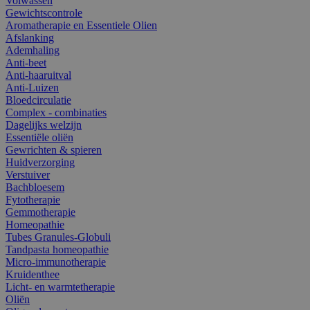
Volwassen
Gewichtscontrole
Aromatherapie en Essentiele Olien
Afslanking
Ademhaling
Anti-beet
Anti-haaruitval
Anti-Luizen
Bloedcirculatie
Complex - combinaties
Dagelijks welzijn
Essentiële oliën
Gewrichten & spieren
Huidverzorging
Verstuiver
Bachbloesem
Fytotherapie
Gemmotherapie
Homeopathie
Tubes Granules-Globuli
Tandpasta homeopathie
Micro-immunotherapie
Kruidenthee
Licht- en warmtetherapie
Oliën