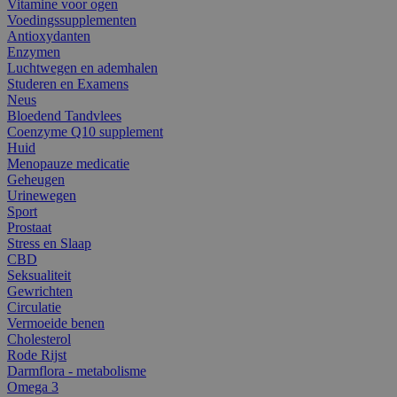
Vitamine voor ogen
Voedingssupplementen
Antioxydanten
Enzymen
Luchtwegen en ademhalen
Studeren en Examens
Neus
Bloedend Tandvlees
Coenzyme Q10 supplement
Huid
Menopauze medicatie
Geheugen
Urinewegen
Sport
Prostaat
Stress en Slaap
CBD
Seksualiteit
Gewrichten
Circulatie
Vermoeide benen
Cholesterol
Rode Rijst
Darmflora - metabolisme
Omega 3