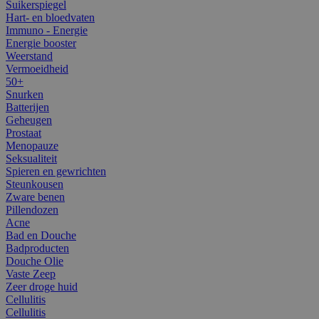
Suikerspiegel
Hart- en bloedvaten
Immuno - Energie
Energie booster
Weerstand
Vermoeidheid
50+
Snurken
Batterijen
Geheugen
Prostaat
Menopauze
Seksualiteit
Spieren en gewrichten
Steunkousen
Zware benen
Pillendozen
Acne
Bad en Douche
Badproducten
Douche Olie
Vaste Zeep
Zeer droge huid
Cellulitis
Cellulitis