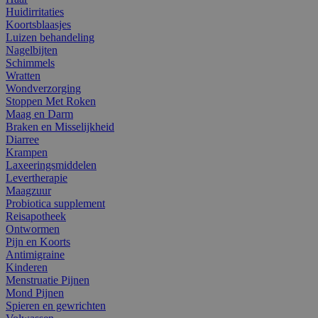
Huidirritaties
Koortsblaasjes
Luizen behandeling
Nagelbijten
Schimmels
Wratten
Wondverzorging
Stoppen Met Roken
Maag en Darm
Braken en Misselijkheid
Diarree
Krampen
Laxeeringsmiddelen
Levertherapie
Maagzuur
Probiotica supplement
Reisapotheek
Ontwormen
Pijn en Koorts
Antimigraine
Kinderen
Menstruatie Pijnen
Mond Pijnen
Spieren en gewrichten