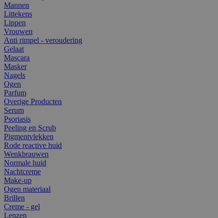
Mannen
Littekens
Lippen
Vrouwen
Anti rimpel - veroudering
Gelaat
Mascara
Masker
Nagels
Ogen
Parfum
Overige Producten
Serum
Psoriasis
Peeling en Scrub
Pigmentvlekken
Rode reactive huid
Wenkbrauwen
Normale huid
Nachtcreme
Make-up
Ogen materiaal
Brillen
Creme - gel
Lenzen