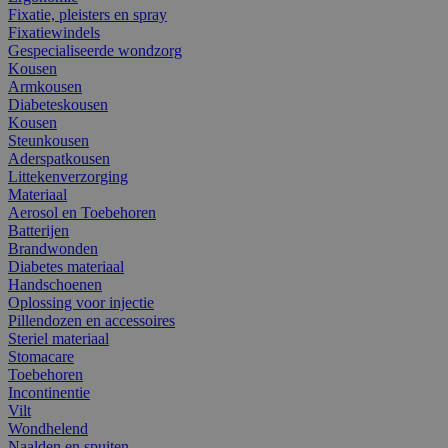
Fixatie, pleisters en spray
Fixatiewindels
Gespecialiseerde wondzorg
Kousen
Armkousen
Diabeteskousen
Kousen
Steunkousen
Aderspatkousen
Littekenverzorging
Materiaal
Aerosol en Toebehoren
Batterijen
Brandwonden
Diabetes materiaal
Handschoenen
Oplossing voor injectie
Pillendozen en accessoires
Steriel materiaal
Stomacare
Toebehoren
Incontinentie
Vilt
Wondhelend
Naalden en spuiten