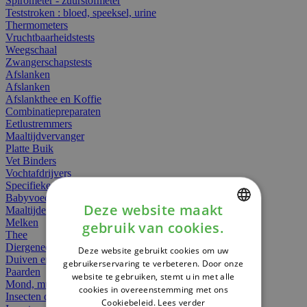
Spirometer - zuurstofmeter
Teststroken : bloed, speeksel, urine
Thermometers
Vruchtbaarheidstests
Weegschaal
Zwangerschapstests
Afslanken
Afslanken
Afslankthee en Koffie
Combinatiepreparaten
Eetlustremmers
Maaltijdvervanger
Platte Buik
Vet Binders
Vochtafdrijvers
Specifieke Voeding
Babyvoeding
Deze website maakt
Maaltijden
Melken
gebruik van cookies.
DUTCH
Thee
Diergeneesmiddelen
Deze website gebruikt cookies om uw
FRENCH
Duiven en vogels
gebruikerservaring te verbeteren. Door onze
Paarden
website te gebruiken, stemt u in met alle
ENGLISH
Mond, muil of snavel
cookies in overeenstemming met ons
Insecten dieren
Cookiebeleid.
Lees verder