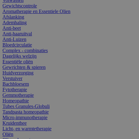
Volwassen
Gewichtscontrole
Aromatherapie en Essentiele Olien
Afslanking
Ademhaling
Anti-beet
Anti-haaruitval
Anti-Luizen
Bloedcirculatie
Complex - combinaties
Dagelijks welzijn
Essentiële oliën
Gewrichten & spieren
Huidverzorging
Verstuiver
Bachbloesem
Fytotherapie
Gemmotherapie
Homeopathie
Tubes Granules-Globuli
Tandpasta homeopathie
Micro-immunotherapie
Kruidenthee
Licht- en warmtetherapie
Oliën