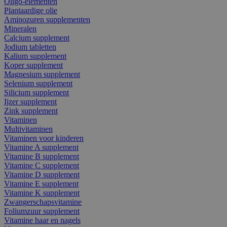
Oligo-elementen
Plantaardige olie
Aminozuren supplementen
Mineralen
Calcium supplement
Jodium tabletten
Kalium supplement
Koper supplement
Magnesium supplement
Selenium supplement
Silicium supplement
Ijzer supplement
Zink supplement
Vitaminen
Multivitaminen
Vitaminen voor kinderen
Vitamine A supplement
Vitamine B supplement
Vitamine C supplement
Vitamine D supplement
Vitamine E supplement
Vitamine K supplement
Zwangerschapsvitamine
Foliumzuur supplement
Vitamine haar en nagels