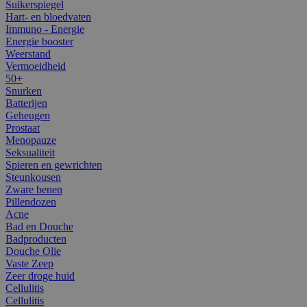
Suikerspiegel
Hart- en bloedvaten
Immuno - Energie
Energie booster
Weerstand
Vermoeidheid
50+
Snurken
Batterijen
Geheugen
Prostaat
Menopauze
Seksualiteit
Spieren en gewrichten
Steunkousen
Zware benen
Pillendozen
Acne
Bad en Douche
Badproducten
Douche Olie
Vaste Zeep
Zeer droge huid
Cellulitis
Cellulitis