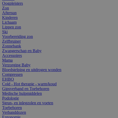
Oogpleisters
Zon
Aftersun
Kinderen
Lichaam
Lippen zon
Ski
Voorbereiding zon
Zelfbruiner
Zonnebank
Zwangerschap en Baby
Accessoires
Mama
Verzorging Baby
Bloedstelping en uitdrogen wonden
Compressen
EHBO
Cold - Hot therapie - warm/koud
Gipsverband en Toebehoren
Medische hulpmiddelen
Podologie
Steun- en inlegzolen en voeten
Toebehoren
Verbanddozen
Ergonomie