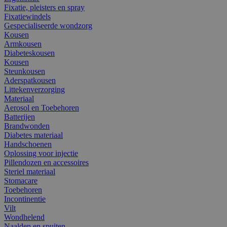
Fixatie, pleisters en spray
Fixatiewindels
Gespecialiseerde wondzorg
Kousen
Armkousen
Diabeteskousen
Kousen
Steunkousen
Aderspatkousen
Littekenverzorging
Materiaal
Aerosol en Toebehoren
Batterijen
Brandwonden
Diabetes materiaal
Handschoenen
Oplossing voor injectie
Pillendozen en accessoires
Steriel materiaal
Stomacare
Toebehoren
Incontinentie
Vilt
Wondhelend
Naalden en spuiten