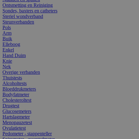
Ontsmetting en Reiniging
Sondes, baxters en catheters
Steriel wondverband
Steunverbanden
Pols
Arm
Buik
Elleboog
Enkel
Hand Duim
Knie
Nek
Overige verbanden
Thuistests
Alcoholtests
Bloeddrukmeters
Bodyfatmeter
Cholesteroltest
Drugtest
Glucosemeters
Hartslagmeter
Menopauzetest
Ovulatietest
Pedometer - stappenteller