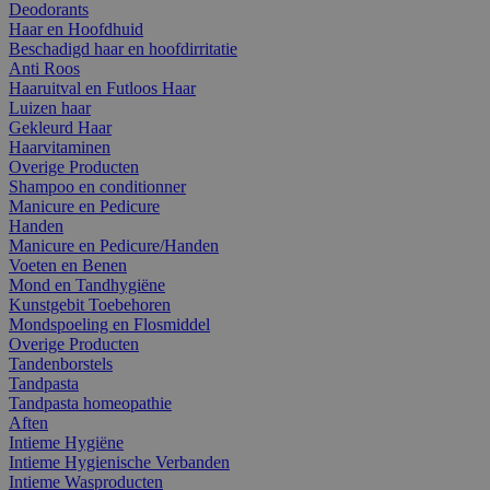
Deodorants
Haar en Hoofdhuid
Beschadigd haar en hoofdirritatie
Anti Roos
Haaruitval en Futloos Haar
Luizen haar
Gekleurd Haar
Haarvitaminen
Overige Producten
Shampoo en conditionner
Manicure en Pedicure
Handen
Manicure en Pedicure/Handen
Voeten en Benen
Mond en Tandhygiëne
Kunstgebit Toebehoren
Mondspoeling en Flosmiddel
Overige Producten
Tandenborstels
Tandpasta
Tandpasta homeopathie
Aften
Intieme Hygiëne
Intieme Hygienische Verbanden
Intieme Wasproducten