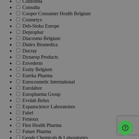
Conforma
Consulta
Cooper Consumer Health Belgium
Cosmetyx
Deb-Stoko Europe
Deprophar
Diacosmo Belgium
Dialex Biomedica
Ducray
Dynarop Products
Envederm
Essity Belgium
Eureka Pharma
Eurocosmetic International
Eurolabor
Europharma Group
Evolab Belux
Expanscience Laboratoires
Fabel
Fenioux
Flen Health Pharma
Future Pharma
Geode Chemicals & Laboratories