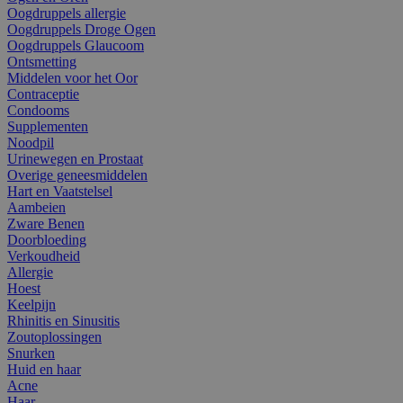
Oogdruppels allergie
Oogdruppels Droge Ogen
Oogdruppels Glaucoom
Ontsmetting
Middelen voor het Oor
Contraceptie
Condooms
Supplementen
Noodpil
Urinewegen en Prostaat
Overige geneesmiddelen
Hart en Vaatstelsel
Aambeien
Zware Benen
Doorbloeding
Verkoudheid
Allergie
Hoest
Keelpijn
Rhinitis en Sinusitis
Zoutoplossingen
Snurken
Huid en haar
Acne
Haar