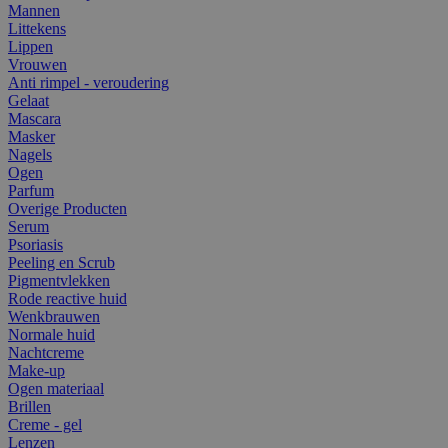
Mannen
Littekens
Lippen
Vrouwen
Anti rimpel - veroudering
Gelaat
Mascara
Masker
Nagels
Ogen
Parfum
Overige Producten
Serum
Psoriasis
Peeling en Scrub
Pigmentvlekken
Rode reactive huid
Wenkbrauwen
Normale huid
Nachtcreme
Make-up
Ogen materiaal
Brillen
Creme - gel
Lenzen