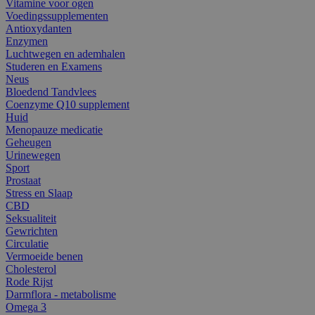
Vitamine voor ogen
Voedingssupplementen
Antioxydanten
Enzymen
Luchtwegen en ademhalen
Studeren en Examens
Neus
Bloedend Tandvlees
Coenzyme Q10 supplement
Huid
Menopauze medicatie
Geheugen
Urinewegen
Sport
Prostaat
Stress en Slaap
CBD
Seksualiteit
Gewrichten
Circulatie
Vermoeide benen
Cholesterol
Rode Rijst
Darmflora - metabolisme
Omega 3