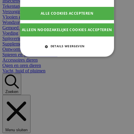
Insectenwerend
Tekentangen
Verzorging beten
ALLE COOKIES ACCEPTEREN
Vlooien en teken
Wondzorg dieren
Gemoed en stress dieren
ALLEEN NOODZAKELIJKE COOKIES ACCEPTEREN
Voeding
Spijsvertering
Supplementen dieren
DETAILS WEERGEVEN
Ontworming en parasieten
Spieren en gewrichten dieren
STRIKT NOODZAKELIJKE
Accessoires dieren
COOKIES
Ogen en oren dieren
Vacht, huid of pluimen
PRESTATIE COOKIES
TARGETING COOKIES
Zoeken
FUNCTIONELE COOKIES
Strikt noodzakelijke cookies
Menu sluiten