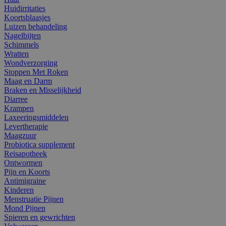
Huidirritaties
Koortsblaasjes
Luizen behandeling
Nagelbijten
Schimmels
Wratten
Wondverzorging
Stoppen Met Roken
Maag en Darm
Braken en Misselijkheid
Diarree
Krampen
Laxeeringsmiddelen
Levertherapie
Maagzuur
Probiotica supplement
Reisapotheek
Ontwormen
Pijn en Koorts
Antimigraine
Kinderen
Menstruatie Pijnen
Mond Pijnen
Spieren en gewrichten