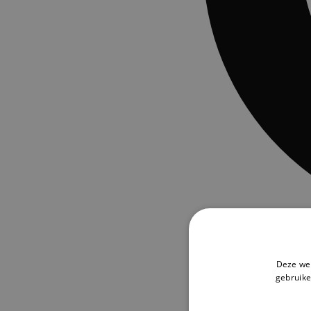
Deze web
gebruike