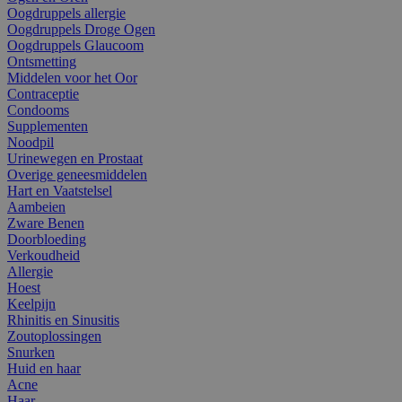
Oogdruppels allergie
Oogdruppels Droge Ogen
Oogdruppels Glaucoom
Ontsmetting
Middelen voor het Oor
Contraceptie
Condooms
Supplementen
Noodpil
Urinewegen en Prostaat
Overige geneesmiddelen
Hart en Vaatstelsel
Aambeien
Zware Benen
Doorbloeding
Verkoudheid
Allergie
Hoest
Keelpijn
Rhinitis en Sinusitis
Zoutoplossingen
Snurken
Huid en haar
Acne
Haar