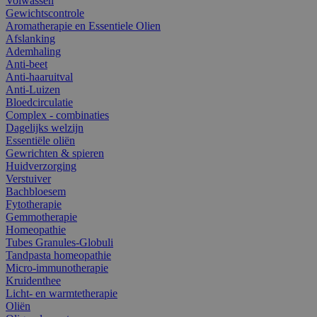
Volwassen
Gewichtscontrole
Aromatherapie en Essentiele Olien
Afslanking
Ademhaling
Anti-beet
Anti-haaruitval
Anti-Luizen
Bloedcirculatie
Complex - combinaties
Dagelijks welzijn
Essentiële oliën
Gewrichten & spieren
Huidverzorging
Verstuiver
Bachbloesem
Fytotherapie
Gemmotherapie
Homeopathie
Tubes Granules-Globuli
Tandpasta homeopathie
Micro-immunotherapie
Kruidenthee
Licht- en warmtetherapie
Oliën