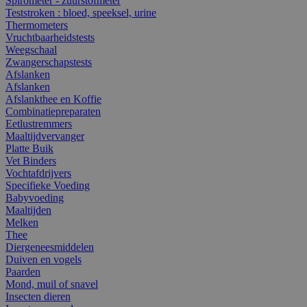
Spirometer - zuurstofmeter
Teststroken : bloed, speeksel, urine
Thermometers
Vruchtbaarheidstests
Weegschaal
Zwangerschapstests
Afslanken
Afslanken
Afslankthee en Koffie
Combinatiepreparaten
Eetlustremmers
Maaltijdvervanger
Platte Buik
Vet Binders
Vochtafdrijvers
Specifieke Voeding
Babyvoeding
Maaltijden
Melken
Thee
Diergeneesmiddelen
Duiven en vogels
Paarden
Mond, muil of snavel
Insecten dieren