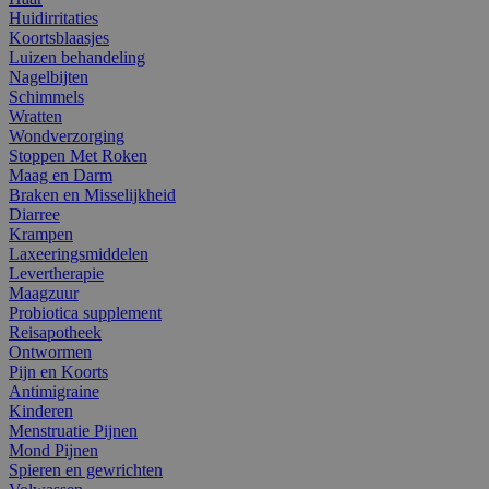
Huidirritaties
Koortsblaasjes
Luizen behandeling
Nagelbijten
Schimmels
Wratten
Wondverzorging
Stoppen Met Roken
Maag en Darm
Braken en Misselijkheid
Diarree
Krampen
Laxeeringsmiddelen
Levertherapie
Maagzuur
Probiotica supplement
Reisapotheek
Ontwormen
Pijn en Koorts
Antimigraine
Kinderen
Menstruatie Pijnen
Mond Pijnen
Spieren en gewrichten