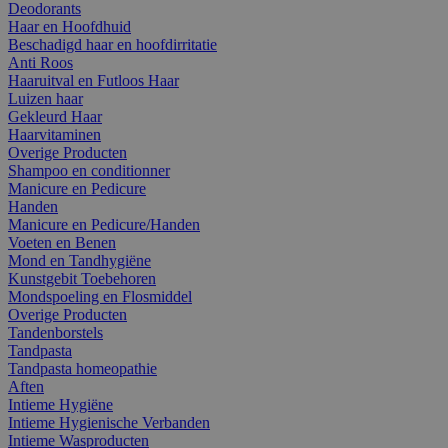
Deodorants
Haar en Hoofdhuid
Beschadigd haar en hoofdirritatie
Anti Roos
Haaruitval en Futloos Haar
Luizen haar
Gekleurd Haar
Haarvitaminen
Overige Producten
Shampoo en conditionner
Manicure en Pedicure
Handen
Manicure en Pedicure/Handen
Voeten en Benen
Mond en Tandhygiëne
Kunstgebit Toebehoren
Mondspoeling en Flosmiddel
Overige Producten
Tandenborstels
Tandpasta
Tandpasta homeopathie
Aften
Intieme Hygiëne
Intieme Hygienische Verbanden
Intieme Wasproducten