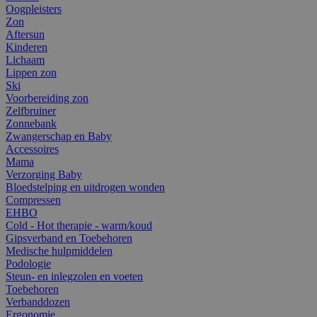
Oogpleisters
Zon
Aftersun
Kinderen
Lichaam
Lippen zon
Ski
Voorbereiding zon
Zelfbruiner
Zonnebank
Zwangerschap en Baby
Accessoires
Mama
Verzorging Baby
Bloedstelping en uitdrogen wonden
Compressen
EHBO
Cold - Hot therapie - warm/koud
Gipsverband en Toebehoren
Medische hulpmiddelen
Podologie
Steun- en inlegzolen en voeten
Toebehoren
Verbanddozen
Ergonomie