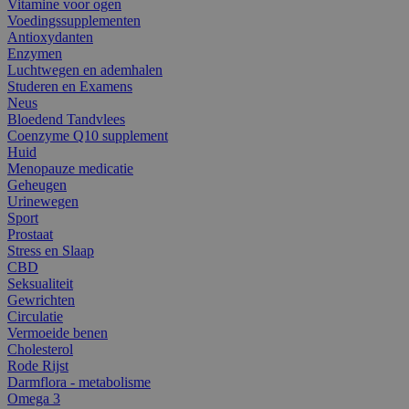
Vitamine voor ogen
Voedingssupplementen
Antioxydanten
Enzymen
Luchtwegen en ademhalen
Studeren en Examens
Neus
Bloedend Tandvlees
Coenzyme Q10 supplement
Huid
Menopauze medicatie
Geheugen
Urinewegen
Sport
Prostaat
Stress en Slaap
CBD
Seksualiteit
Gewrichten
Circulatie
Vermoeide benen
Cholesterol
Rode Rijst
Darmflora - metabolisme
Omega 3