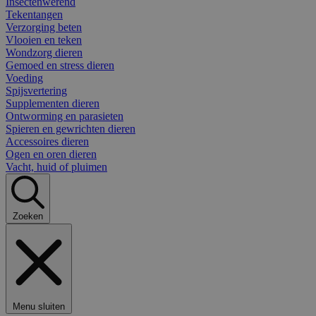
Insectenwerend
Tekentangen
Verzorging beten
Vlooien en teken
Wondzorg dieren
Gemoed en stress dieren
Voeding
Spijsvertering
Supplementen dieren
Ontworming en parasieten
Spieren en gewrichten dieren
Accessoires dieren
Ogen en oren dieren
Vacht, huid of pluimen
Zoeken
Menu sluiten