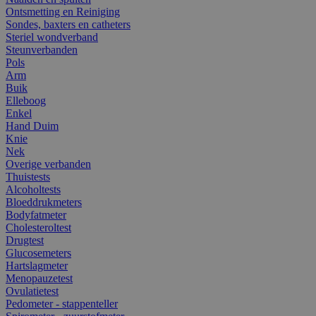
Ontsmetting en Reiniging
Sondes, baxters en catheters
Steriel wondverband
Steunverbanden
Pols
Arm
Buik
Elleboog
Enkel
Hand Duim
Knie
Nek
Overige verbanden
Thuistests
Alcoholtests
Bloeddrukmeters
Bodyfatmeter
Cholesteroltest
Drugtest
Glucosemeters
Hartslagmeter
Menopauzetest
Ovulatietest
Pedometer - stappenteller