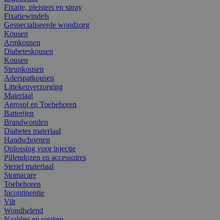
Fixatie, pleisters en spray
Fixatiewindels
Gespecialiseerde wondzorg
Kousen
Armkousen
Diabeteskousen
Kousen
Steunkousen
Aderspatkousen
Littekenverzorging
Materiaal
Aerosol en Toebehoren
Batterijen
Brandwonden
Diabetes materiaal
Handschoenen
Oplossing voor injectie
Pillendozen en accessoires
Steriel materiaal
Stomacare
Toebehoren
Incontinentie
Vilt
Wondhelend
Naalden en spuiten