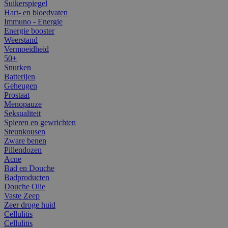
Suikerspiegel
Hart- en bloedvaten
Immuno - Energie
Energie booster
Weerstand
Vermoeidheid
50+
Snurken
Batterijen
Geheugen
Prostaat
Menopauze
Seksualiteit
Spieren en gewrichten
Steunkousen
Zware benen
Pillendozen
Acne
Bad en Douche
Badproducten
Douche Olie
Vaste Zeep
Zeer droge huid
Cellulitis
Cellulitis