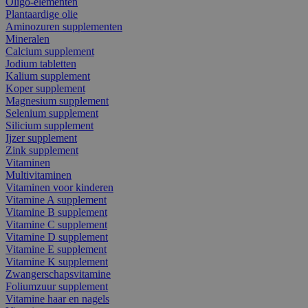
Oligo-elementen
Plantaardige olie
Aminozuren supplementen
Mineralen
Calcium supplement
Jodium tabletten
Kalium supplement
Koper supplement
Magnesium supplement
Selenium supplement
Silicium supplement
Ijzer supplement
Zink supplement
Vitaminen
Multivitaminen
Vitaminen voor kinderen
Vitamine A supplement
Vitamine B supplement
Vitamine C supplement
Vitamine D supplement
Vitamine E supplement
Vitamine K supplement
Zwangerschapsvitamine
Foliumzuur supplement
Vitamine haar en nagels