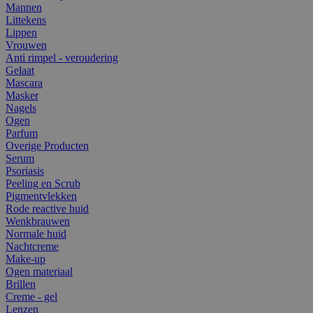
Mannen
Littekens
Lippen
Vrouwen
Anti rimpel - veroudering
Gelaat
Mascara
Masker
Nagels
Ogen
Parfum
Overige Producten
Serum
Psoriasis
Peeling en Scrub
Pigmentvlekken
Rode reactive huid
Wenkbrauwen
Normale huid
Nachtcreme
Make-up
Ogen materiaal
Brillen
Creme - gel
Lenzen