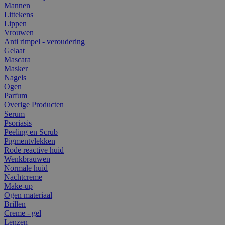
Mannen
Littekens
Lippen
Vrouwen
Anti rimpel - veroudering
Gelaat
Mascara
Masker
Nagels
Ogen
Parfum
Overige Producten
Serum
Psoriasis
Peeling en Scrub
Pigmentvlekken
Rode reactive huid
Wenkbrauwen
Normale huid
Nachtcreme
Make-up
Ogen materiaal
Brillen
Creme - gel
Lenzen