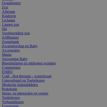
Oogpleisters
Zon
Aftersun
Kinderen
Lichaam
Lippen zon
Ski
Voorbereiding zon
Zelfbruiner
Zonnebank
Zwangerschap en Baby
Accessoires
Mama
Verzorging Baby
Bloedstelping en uitdrogen wonden
Compressen
EHBO
Cold - Hot therapie - warm/koud
Gipsverband en Toebehoren
Medische hulpmiddelen
Podologie
Steun- en inlegzolen en voeten
Toebehoren
Verbanddozen
Ergonomie