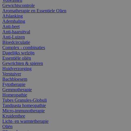
Volwassen
Gewichtscontrole
Aromatherapie en Essentiele Olien
Afslanking
Ademhaling
Anti-beet
Anti-haaruitval
Anti-Luizen
Bloedcirculatie
Complex - combinaties
Dagelijks welzijn
Essentiële oliën
Gewrichten & spieren
Huidverzorging
Verstuiver
Bachbloesem
Fytotherapie
Gemmotherapie
Homeopathie
Tubes Granules-Globuli
Tandpasta homeopathie
Micro-immunotherapie
Kruidenthee
Licht- en warmtetherapie
Oliën