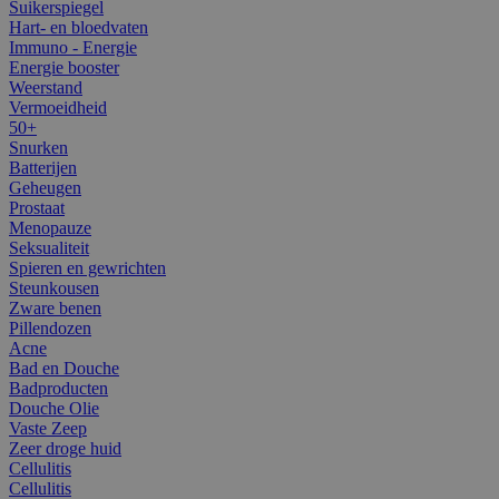
Suikerspiegel
Hart- en bloedvaten
Immuno - Energie
Energie booster
Weerstand
Vermoeidheid
50+
Snurken
Batterijen
Geheugen
Prostaat
Menopauze
Seksualiteit
Spieren en gewrichten
Steunkousen
Zware benen
Pillendozen
Acne
Bad en Douche
Badproducten
Douche Olie
Vaste Zeep
Zeer droge huid
Cellulitis
Cellulitis