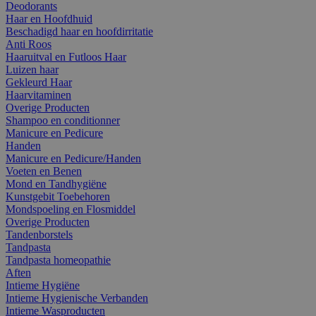
Deodorants
Haar en Hoofdhuid
Beschadigd haar en hoofdirritatie
Anti Roos
Haaruitval en Futloos Haar
Luizen haar
Gekleurd Haar
Haarvitaminen
Overige Producten
Shampoo en conditionner
Manicure en Pedicure
Handen
Manicure en Pedicure/Handen
Voeten en Benen
Mond en Tandhygiëne
Kunstgebit Toebehoren
Mondspoeling en Flosmiddel
Overige Producten
Tandenborstels
Tandpasta
Tandpasta homeopathie
Aften
Intieme Hygiëne
Intieme Hygienische Verbanden
Intieme Wasproducten