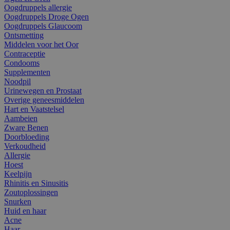
Oogdruppels allergie
Oogdruppels Droge Ogen
Oogdruppels Glaucoom
Ontsmetting
Middelen voor het Oor
Contraceptie
Condooms
Supplementen
Noodpil
Urinewegen en Prostaat
Overige geneesmiddelen
Hart en Vaatstelsel
Aambeien
Zware Benen
Doorbloeding
Verkoudheid
Allergie
Hoest
Keelpijn
Rhinitis en Sinusitis
Zoutoplossingen
Snurken
Huid en haar
Acne
Haar