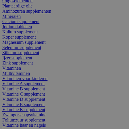
Oligo-elementen
Plantaardige olie
Aminozuren supplementen
Mineralen
Calcium supplement
Jodium tabletten
Kalium supplement
Koper supplement
Magnesium supplement
Selenium supplement
Silicium supplement
Ijzer supplement
Zink supplement
Vitaminen
Multivitaminen
Vitaminen voor kinderen
Vitamine A supplement
Vitamine B supplement
Vitamine C supplement
Vitamine D supplement
Vitamine E supplement
Vitamine K supplement
Zwangerschapsvitamine
Foliumzuur supplement
Vitamine haar en nagels