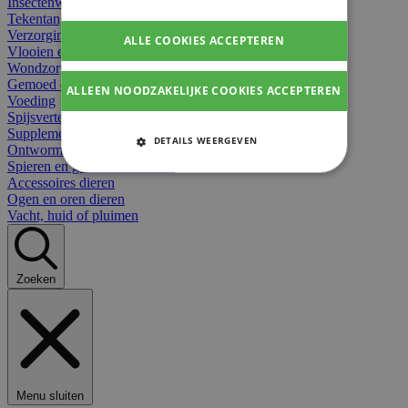
Insectenwerend
Tekentangen
Verzorging beten
ALLE COOKIES ACCEPTEREN
Vlooien en teken
Wondzorg dieren
Gemoed en stress dieren
ALLEEN NOODZAKELIJKE COOKIES ACCEPTEREN
Voeding
Spijsvertering
Supplementen dieren
DETAILS WEERGEVEN
Ontworming en parasieten
Spieren en gewrichten dieren
STRIKT NOODZAKELIJKE
Accessoires dieren
COOKIES
Ogen en oren dieren
Vacht, huid of pluimen
PRESTATIE COOKIES
TARGETING COOKIES
Zoeken
FUNCTIONELE COOKIES
Strikt noodzakelijke cookies
Menu sluiten