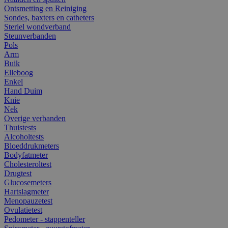
Ontsmetting en Reiniging
Sondes, baxters en catheters
Steriel wondverband
Steunverbanden
Pols
Arm
Buik
Elleboog
Enkel
Hand Duim
Knie
Nek
Overige verbanden
Thuistests
Alcoholtests
Bloeddrukmeters
Bodyfatmeter
Cholesteroltest
Drugtest
Glucosemeters
Hartslagmeter
Menopauzetest
Ovulatietest
Pedometer - stappenteller