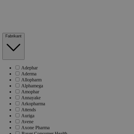
Fabrikant
Adephar
Aderma
Allopharm
Alphamega
Amophar
Annayake
Arkopharma
Attends
Auriga
Avene
Axone Pharma
Bayer Consumer Health