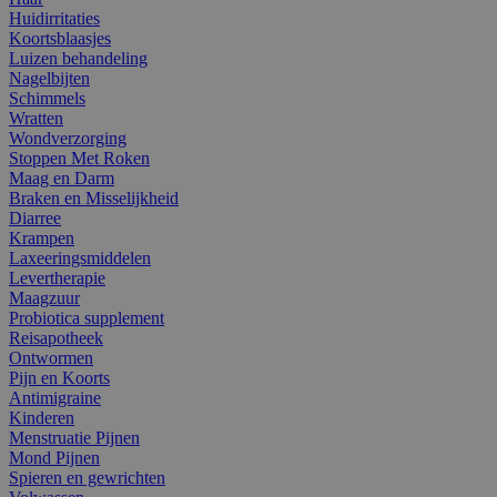
Huidirritaties
Koortsblaasjes
Luizen behandeling
Nagelbijten
Schimmels
Wratten
Wondverzorging
Stoppen Met Roken
Maag en Darm
Braken en Misselijkheid
Diarree
Krampen
Laxeeringsmiddelen
Levertherapie
Maagzuur
Probiotica supplement
Reisapotheek
Ontwormen
Pijn en Koorts
Antimigraine
Kinderen
Menstruatie Pijnen
Mond Pijnen
Spieren en gewrichten