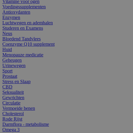
Vitamine voor ogen
Voedingssupplementen
Antioxydanten
Enzymen
Luchtwegen en ademhalen
Studeren en Examens
Neus
Bloedend Tandvlees
Coenzyme Q10 supplement
Huid
Menopauze medicatie
Geheugen
Urinewegen
Sport
Prostaat
Stress en Slaap
CBD
Seksualiteit
Gewrichten
Circulatie
Vermoeide benen
Cholesterol
Rode Rijst
Darmflora - metabolisme
Omega 3