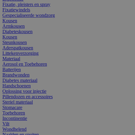
Fixatie, pleisters en spray
Fixatiewindels
Gespecialiseerde wondzorg
Kousen
Armkousen
Diabeteskousen
Kousen
Steunkousen
Aderspatkousen
Littekenverzorging
Materiaal
Aerosol en Toebehoren
Batterijen
Brandwonden
Diabetes materiaal
Handschoenen
Oplossing voor injectie
Pillendozen en accessoires
Steriel materiaal
Stomacare
Toebehoren
Incontinentie
Vilt
Wondhelend
Naalden en spuiten