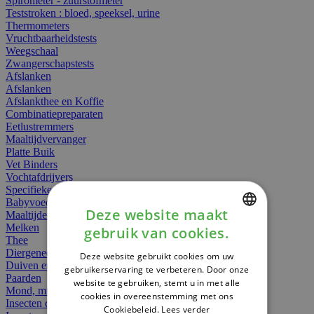
Spirometer - zuurstofmeter
Teststroken : bloed, speeksel, urine
Thermometers
Vruchtbaarheidstests
Weegschaal
Zwangerschapstests
Afslanken
Afslanken
Afslankthee en Koffie
Combinatiepreparaten
Eetlustremmers
Maaltijdvervanger
Platte Buik
Vet Binders
Vochtafdrijvers
Specifieke Voeding
Babyvoeding
Deze website maakt
Maaltijden
Melken
gebruik van cookies.
DUTCH
Thee
Diergeneesmiddelen
Deze website gebruikt cookies om uw
FRENCH
Duiven en vogels
gebruikerservaring te verbeteren. Door onze
Paarden
website te gebruiken, stemt u in met alle
ENGLISH
Mond, muil of snavel
cookies in overeenstemming met ons
Insecten dieren
Cookiebeleid.
Lees verder