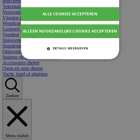
Insectenwerend
Tekentangen
Verzorging beten
ALLE COOKIES ACCEPTEREN
Vlooien en teken
Wondzorg dieren
Gemoed en stress dieren
ALLEEN NOODZAKELIJKE COOKIES ACCEPTEREN
Voeding
Spijsvertering
Supplementen dieren
DETAILS WEERGEVEN
Ontworming en parasieten
Spieren en gewrichten dieren
STRIKT NOODZAKELIJKE
Accessoires dieren
COOKIES
Ogen en oren dieren
Vacht, huid of pluimen
PRESTATIE COOKIES
TARGETING COOKIES
Zoeken
FUNCTIONELE COOKIES
Strikt noodzakelijke cookies
Menu sluiten