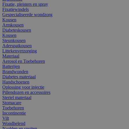
Fixatie, pleisters en spray
Fixatiewindels
Gespecialiseerde wondzorg
Kousen
Armkousen
Diabeteskousen
Kousen
Steunkousen
Aderspatkousen
Littekenverzorging
Materiaal
Aerosol en Toebehoren
Batterijen
Brandwonden
Diabetes materiaal
Handschoenen
Oplossing voor injectie
Pillendozen en accessoires
Steriel materiaal
Stomacare
Toebehoren
Incontinentie
Vilt
Wondhelend
Naalden en spuiten