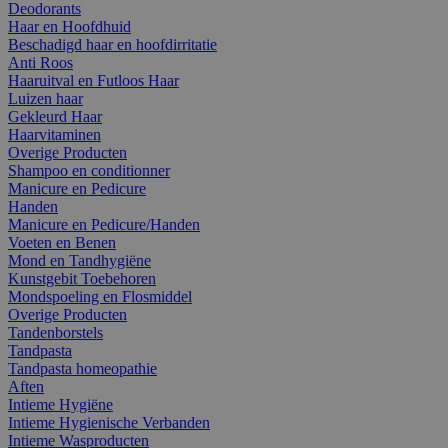
Deodorants
Haar en Hoofdhuid
Beschadigd haar en hoofdirritatie
Anti Roos
Haaruitval en Futloos Haar
Luizen haar
Gekleurd Haar
Haarvitaminen
Overige Producten
Shampoo en conditionner
Manicure en Pedicure
Handen
Manicure en Pedicure/Handen
Voeten en Benen
Mond en Tandhygiëne
Kunstgebit Toebehoren
Mondspoeling en Flosmiddel
Overige Producten
Tandenborstels
Tandpasta
Tandpasta homeopathie
Aften
Intieme Hygiëne
Intieme Hygienische Verbanden
Intieme Wasproducten