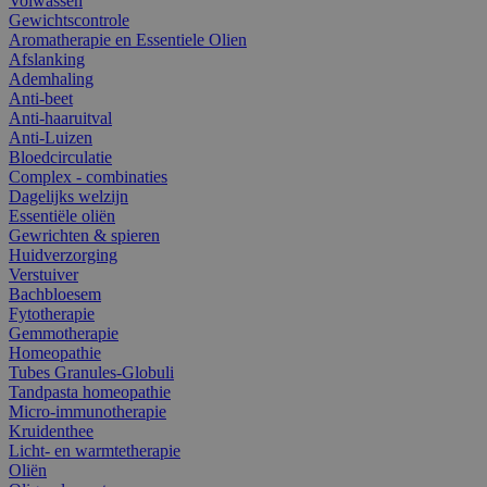
Volwassen
Gewichtscontrole
Aromatherapie en Essentiele Olien
Afslanking
Ademhaling
Anti-beet
Anti-haaruitval
Anti-Luizen
Bloedcirculatie
Complex - combinaties
Dagelijks welzijn
Essentiële oliën
Gewrichten & spieren
Huidverzorging
Verstuiver
Bachbloesem
Fytotherapie
Gemmotherapie
Homeopathie
Tubes Granules-Globuli
Tandpasta homeopathie
Micro-immunotherapie
Kruidenthee
Licht- en warmtetherapie
Oliën