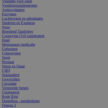
Vitamine voor ogen
Voedingssupplementen
Antioxydanten
Enzymen
Luchtwegen en ademhalen
Studeren en Examens
Neus
Bloedend Tandvlees
Coenzyme Q10 supplement
Huid
Menopauze medicatie
Geheugen
Urinewegen
Sport
Prostaat
Stress en Slaap
CBD
Seksualiteit
Gewrichten
Circulatie
Vermoeide benen
Cholesterol
Rode Rijst
Darmflora - metabolisme
Omega 3