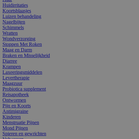
Huidirritaties
Koortsblaasjes
Luizen behandeling
Nagelbijten
Schimmels
Wratten
Wondverzorging
Stoppen Met Roken
Maag en Darm
Braken en Misselijkheid
Diarree
Krampen
Laxeeringsmiddelen
Levertherapie
Maagzuur
Probiotica supplement
Reisapotheek
Ontwormen
Pijn en Koorts
Antimigraine
Kinderen
Menstruatie Pijnen
Mond Pijnen
Spieren en gewrichten