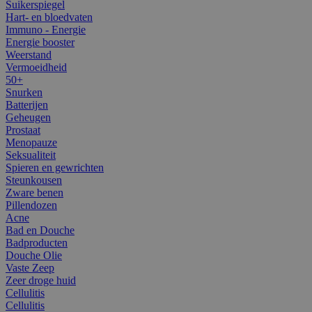
Suikerspiegel
Hart- en bloedvaten
Immuno - Energie
Energie booster
Weerstand
Vermoeidheid
50+
Snurken
Batterijen
Geheugen
Prostaat
Menopauze
Seksualiteit
Spieren en gewrichten
Steunkousen
Zware benen
Pillendozen
Acne
Bad en Douche
Badproducten
Douche Olie
Vaste Zeep
Zeer droge huid
Cellulitis
Cellulitis