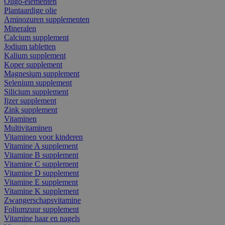
Oligo-elementen
Plantaardige olie
Aminozuren supplementen
Mineralen
Calcium supplement
Jodium tabletten
Kalium supplement
Koper supplement
Magnesium supplement
Selenium supplement
Silicium supplement
Ijzer supplement
Zink supplement
Vitaminen
Multivitaminen
Vitaminen voor kinderen
Vitamine A supplement
Vitamine B supplement
Vitamine C supplement
Vitamine D supplement
Vitamine E supplement
Vitamine K supplement
Zwangerschapsvitamine
Foliumzuur supplement
Vitamine haar en nagels