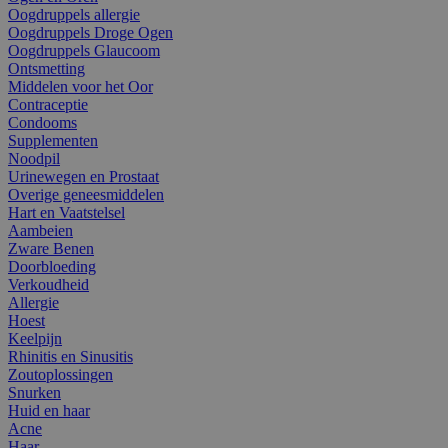
Oogdruppels allergie
Oogdruppels Droge Ogen
Oogdruppels Glaucoom
Ontsmetting
Middelen voor het Oor
Contraceptie
Condooms
Supplementen
Noodpil
Urinewegen en Prostaat
Overige geneesmiddelen
Hart en Vaatstelsel
Aambeien
Zware Benen
Doorbloeding
Verkoudheid
Allergie
Hoest
Keelpijn
Rhinitis en Sinusitis
Zoutoplossingen
Snurken
Huid en haar
Acne
Haar