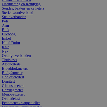
Ontsmetting en Reiniging
Sondes, baxters en catheters
Steriel wondverband
Steunverbanden
Pols
Arm
Buik
Elleboog
Enkel
Hand Duim
Knie
Nek
Overige verbanden
Thuistests
Alcoholtests
Bloeddrukmeters
Bodyfatmeter
Cholesteroltest
Drugtest
Glucosemeters
Hartslagmeter
Menopauzetest
Ovulatietest
Pedometer - stappenteller