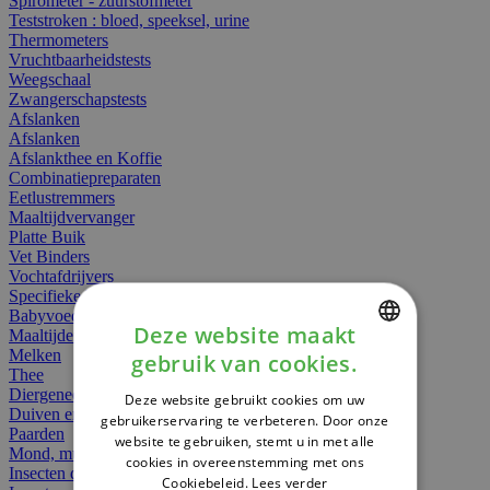
Spirometer - zuurstofmeter
Teststroken : bloed, speeksel, urine
Thermometers
Vruchtbaarheidstests
Weegschaal
Zwangerschapstests
Afslanken
Afslanken
Afslankthee en Koffie
Combinatiepreparaten
Eetlustremmers
Maaltijdvervanger
Platte Buik
Vet Binders
Vochtafdrijvers
Specifieke Voeding
Babyvoeding
Deze website maakt
Maaltijden
Melken
gebruik van cookies.
DUTCH
Thee
Diergeneesmiddelen
Deze website gebruikt cookies om uw
FRENCH
Duiven en vogels
gebruikerservaring te verbeteren. Door onze
Paarden
website te gebruiken, stemt u in met alle
ENGLISH
Mond, muil of snavel
cookies in overeenstemming met ons
Insecten dieren
Cookiebeleid.
Lees verder