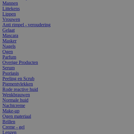
Mannen
Littekens
Lippen
Vrouwen
Anti rimpel - veroudering
Gelaat
Mascara
Masker
Nagels
Ogen
Parfum
Overige Producten
Serum
Psoriasis
Peeling en Scrub
Pigmentvlekken
Rode reactive huid
Wenkbrauwen
Normale huid
Nachtcreme
Make-up
Ogen materiaal
Brillen
Creme - gel
Lenzen