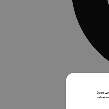
Deze web
gebruike