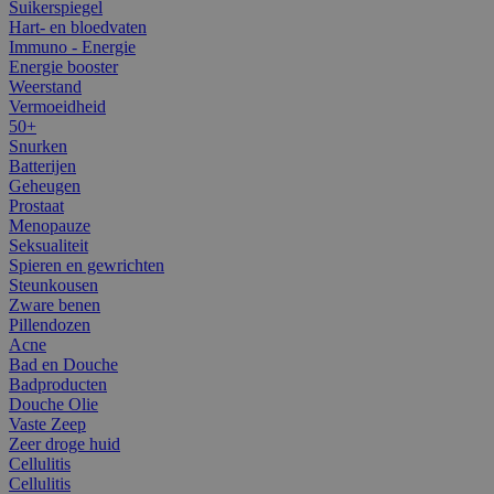
Suikerspiegel
Hart- en bloedvaten
Immuno - Energie
Energie booster
Weerstand
Vermoeidheid
50+
Snurken
Batterijen
Geheugen
Prostaat
Menopauze
Seksualiteit
Spieren en gewrichten
Steunkousen
Zware benen
Pillendozen
Acne
Bad en Douche
Badproducten
Douche Olie
Vaste Zeep
Zeer droge huid
Cellulitis
Cellulitis