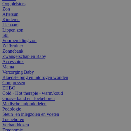
Oogpleisters
Zon
Aftersun
Kinderen
Lichaam
Lippen zon
Ski
Voorbereiding zon
Zelfbruiner
Zonnebank
Zwangerschap en Baby
Accessoires
Mama
Verzorging Baby
Bloedstelping en uitdrogen wonden
Compressen
EHBO
Cold - Hot therapie - warm/koud
Gipsverband en Toebehoren
Medische hulpmiddelen
Podologie
Steun- en inlegzolen en voeten
Toebehoren
Verbanddozen
Ergonomie