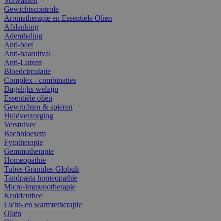
Volwassen
Gewichtscontrole
Aromatherapie en Essentiele Olien
Afslanking
Ademhaling
Anti-beet
Anti-haaruitval
Anti-Luizen
Bloedcirculatie
Complex - combinaties
Dagelijks welzijn
Essentiële oliën
Gewrichten & spieren
Huidverzorging
Verstuiver
Bachbloesem
Fytotherapie
Gemmotherapie
Homeopathie
Tubes Granules-Globuli
Tandpasta homeopathie
Micro-immunotherapie
Kruidenthee
Licht- en warmtetherapie
Oliën