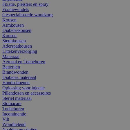
Fixatie, pleisters en spray
Fixatiewindels
Gespecialiseerde wondzorg
Kousen
Armkousen
Diabeteskousen
Kousen
Steunkousen
Aderspatkousen
Littekenverzorging
Materiaal
Aerosol en Toebehoren
Batterijen
Brandwonden
Diabetes materiaal
Handschoenen
Oplossing voor injectie
Pillendozen en accessoires
Steriel materiaal
Stomacare
Toebehoren
Incontinentie
Vilt
Wondhelend
Naalden en spuiten