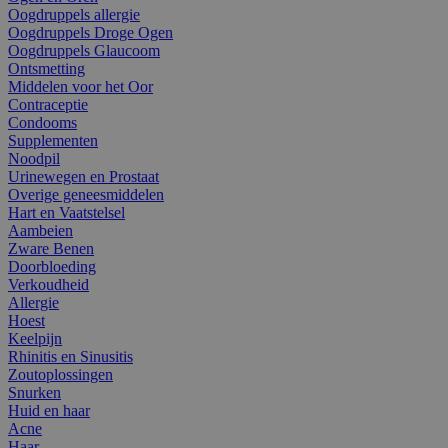
Oogdruppels allergie
Oogdruppels Droge Ogen
Oogdruppels Glaucoom
Ontsmetting
Middelen voor het Oor
Contraceptie
Condooms
Supplementen
Noodpil
Urinewegen en Prostaat
Overige geneesmiddelen
Hart en Vaatstelsel
Aambeien
Zware Benen
Doorbloeding
Verkoudheid
Allergie
Hoest
Keelpijn
Rhinitis en Sinusitis
Zoutoplossingen
Snurken
Huid en haar
Acne
Haar