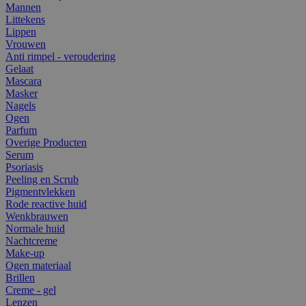
Mannen
Littekens
Lippen
Vrouwen
Anti rimpel - veroudering
Gelaat
Mascara
Masker
Nagels
Ogen
Parfum
Overige Producten
Serum
Psoriasis
Peeling en Scrub
Pigmentvlekken
Rode reactive huid
Wenkbrauwen
Normale huid
Nachtcreme
Make-up
Ogen materiaal
Brillen
Creme - gel
Lenzen