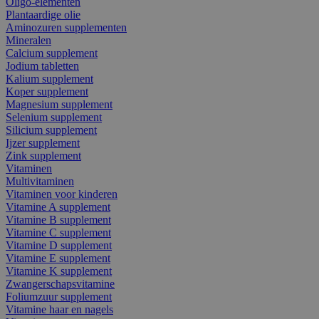
Oligo-elementen
Plantaardige olie
Aminozuren supplementen
Mineralen
Calcium supplement
Jodium tabletten
Kalium supplement
Koper supplement
Magnesium supplement
Selenium supplement
Silicium supplement
Ijzer supplement
Zink supplement
Vitaminen
Multivitaminen
Vitaminen voor kinderen
Vitamine A supplement
Vitamine B supplement
Vitamine C supplement
Vitamine D supplement
Vitamine E supplement
Vitamine K supplement
Zwangerschapsvitamine
Foliumzuur supplement
Vitamine haar en nagels