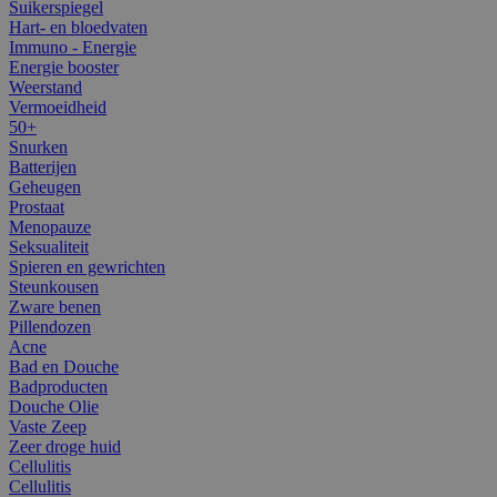
Suikerspiegel
Hart- en bloedvaten
Immuno - Energie
Energie booster
Weerstand
Vermoeidheid
50+
Snurken
Batterijen
Geheugen
Prostaat
Menopauze
Seksualiteit
Spieren en gewrichten
Steunkousen
Zware benen
Pillendozen
Acne
Bad en Douche
Badproducten
Douche Olie
Vaste Zeep
Zeer droge huid
Cellulitis
Cellulitis