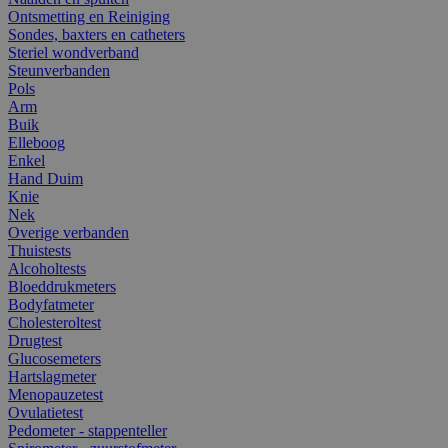
Ontsmetting en Reiniging
Sondes, baxters en catheters
Steriel wondverband
Steunverbanden
Pols
Arm
Buik
Elleboog
Enkel
Hand Duim
Knie
Nek
Overige verbanden
Thuistests
Alcoholtests
Bloeddrukmeters
Bodyfatmeter
Cholesteroltest
Drugtest
Glucosemeters
Hartslagmeter
Menopauzetest
Ovulatietest
Pedometer - stappenteller