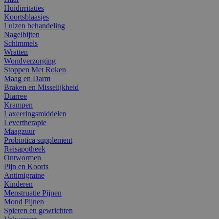
Huidirritaties
Koortsblaasjes
Luizen behandeling
Nagelbijten
Schimmels
Wratten
Wondverzorging
Stoppen Met Roken
Maag en Darm
Braken en Misselijkheid
Diarree
Krampen
Laxeeringsmiddelen
Levertherapie
Maagzuur
Probiotica supplement
Reisapotheek
Ontwormen
Pijn en Koorts
Antimigraine
Kinderen
Menstruatie Pijnen
Mond Pijnen
Spieren en gewrichten