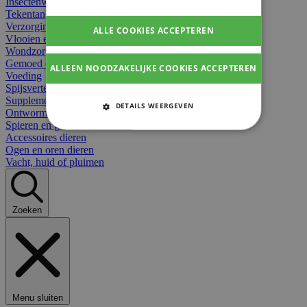
Insectenwerend
Tekentangen
Verzorging beten
ALLE COOKIES ACCEPTEREN
Vlooien en teken
Wondzorg dieren
Gemoed en stress dieren
ALLEEN NOODZAKELIJKE COOKIES ACCEPTEREN
Voeding
Spijsvertering
Supplementen dieren
DETAILS WEERGEVEN
Ontworming en parasieten
Spieren en gewrichten dieren
STRIKT NOODZAKELIJKE
Accessoires dieren
COOKIES
Ogen en oren dieren
Vacht, huid of pluimen
PRESTATIE COOKIES
TARGETING COOKIES
Zoeken
FUNCTIONELE COOKIES
Strikt noodzakelijke cookies
Menu sluiten