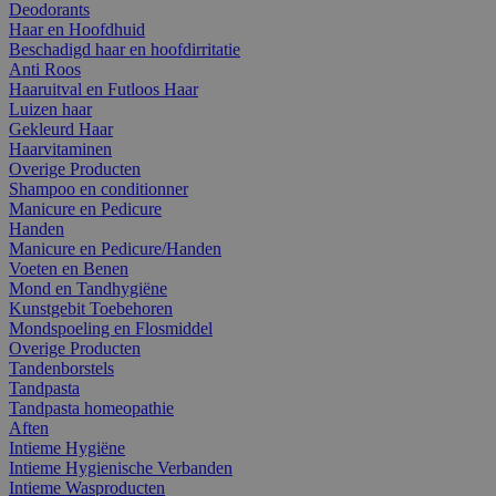
Deodorants
Haar en Hoofdhuid
Beschadigd haar en hoofdirritatie
Anti Roos
Haaruitval en Futloos Haar
Luizen haar
Gekleurd Haar
Haarvitaminen
Overige Producten
Shampoo en conditionner
Manicure en Pedicure
Handen
Manicure en Pedicure/Handen
Voeten en Benen
Mond en Tandhygiëne
Kunstgebit Toebehoren
Mondspoeling en Flosmiddel
Overige Producten
Tandenborstels
Tandpasta
Tandpasta homeopathie
Aften
Intieme Hygiëne
Intieme Hygienische Verbanden
Intieme Wasproducten