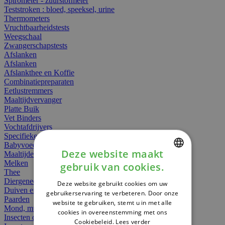
Spirometer - zuurstofmeter
Teststroken : bloed, speeksel, urine
Thermometers
Vruchtbaarheidstests
Weegschaal
Zwangerschapstests
Afslanken
Afslanken
Afslankthee en Koffie
Combinatiepreparaten
Eetlustremmers
Maaltijdvervanger
Platte Buik
Vet Binders
Vochtafdrijvers
Specifieke Voeding
Babyvoeding
Deze website maakt
Maaltijden
Melken
gebruik van cookies.
DUTCH
Thee
Diergeneesmiddelen
Deze website gebruikt cookies om uw
FRENCH
Duiven en vogels
gebruikerservaring te verbeteren. Door onze
Paarden
website te gebruiken, stemt u in met alle
ENGLISH
Mond, muil of snavel
cookies in overeenstemming met ons
Insecten dieren
Cookiebeleid.
Lees verder