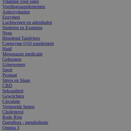
Vitamine voor ogen
Voedingssupplementen
Antioxydanten
Enzymen
Luchtwegen en ademhalen
Studeren en Examens
Neus
Bloedend Tandvlees
Coenzyme Q10 supplement
Huid
Menopauze medicatie
Geheugen
Urinewegen
Sport
Prostaat
Stress en Slaap
CBD
Seksualiteit
Gewrichten
Circulatie
Vermoeide benen
Cholesterol
Rode Rijst
Darmflora - metabolisme
Omega 3