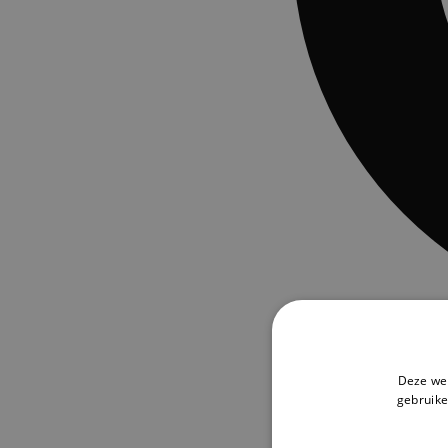
Deze web
gebruike