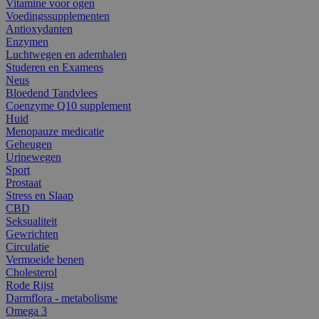
Vitamine voor ogen
Voedingssupplementen
Antioxydanten
Enzymen
Luchtwegen en ademhalen
Studeren en Examens
Neus
Bloedend Tandvlees
Coenzyme Q10 supplement
Huid
Menopauze medicatie
Geheugen
Urinewegen
Sport
Prostaat
Stress en Slaap
CBD
Seksualiteit
Gewrichten
Circulatie
Vermoeide benen
Cholesterol
Rode Rijst
Darmflora - metabolisme
Omega 3