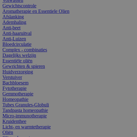
Volwassen
Gewichtscontrole
Aromatherapie en Essentiele Olien
Afslanking
Ademhaling
Anti-beet
Anti-haaruitval
Anti-Luizen
Bloedcirculatie
Complex - combinaties
Dagelijks welzijn
Essentiële oliën
Gewrichten & spieren
Huidverzorging
Verstuiver
Bachbloesem
Fytotherapie
Gemmotherapie
Homeopathie
Tubes Granules-Globuli
Tandpasta homeopathie
Micro-immunotherapie
Kruidenthee
Licht- en warmtetherapie
Oliën