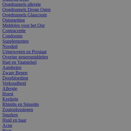
Oogdruppels allergie
Oogdruppels Droge Ogen
Oogdruppels Glaucoom
Ontsmetting
Middelen voor het Oor
Contraceptie
Condooms
Supplementen
Noodpil
Urinewegen en Prostaat
Overige geneesmiddelen
Hart en Vaatstelsel
Aambeien
Zware Benen
Doorbloeding
Verkoudheid
Allergie
Hoest
Keelpijn
Rhinitis en Sinusitis
Zoutoplossingen
Snurken
Huid en haar
Acne
Haar