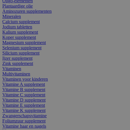
Oligo-elementen
Plantaardige olie
Aminozuren supplementen
Mineralen
Calcium supplement
Jodium tabletten
Kalium supplement
Koper supplement
Magnesium supplement
Selenium supplement
Silicium supplement
Ijzer supplement
Zink supplement
Vitaminen
Multivitaminen
Vitaminen voor kinderen
Vitamine A supplement
Vitamine B supplement
Vitamine C supplement
Vitamine D supplement
Vitamine E supplement
Vitamine K supplement
Zwangerschapsvitamine
Foliumzuur supplement
Vitamine haar en nagels