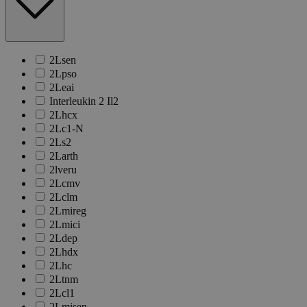
2Lsen
2Lpso
2Leai
Interleukin 2 Il2
2Lhcx
2Lc1-N
2Ls2
2Larth
2lveru
2Lcmv
2Lclm
2Lmireg
2Lmici
2Ldep
2Lhdx
2Lhc
2Ltnm
2Lcl1
2Lmisen