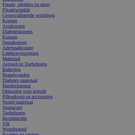
Fixatie, pleisters en spray
Fixatiewindels
Gespecialiseerde wondzorg
Kousen
Armkousen
Diabeteskousen
Kousen
Steunkousen
Aderspatkousen
Littekenverzorging
Materiaal
Aerosol en Toebehoren
Batterijen
Brandwonden
Diabetes materiaal
Handschoenen
Oplossing voor injectie
Pillendozen en accessoires
Steriel materiaal
Stomacare
Toebehoren
Incontinentie
Vilt
Wondhelend
Naalden en spuiten