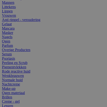
Mannen
Littekens
Lippen
Vrouwen
Anti rimpel - veroudering
Gelaat
Mascara
Masker
Nagels
Ogen
Parfum
Overige Producten
Serum
Psoriasis
Peeling en Scrub
Pigmentvlekken
Rode reactive huid
Wenkbrauwen
Normale huid
Nachtcreme
Make-up
Ogen materiaal
Brillen
Creme - gel
Lenzen