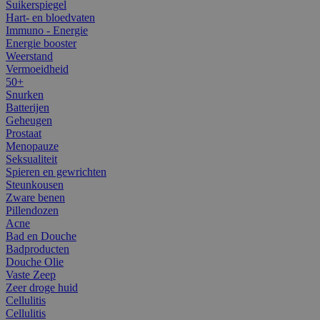
Suikerspiegel
Hart- en bloedvaten
Immuno - Energie
Energie booster
Weerstand
Vermoeidheid
50+
Snurken
Batterijen
Geheugen
Prostaat
Menopauze
Seksualiteit
Spieren en gewrichten
Steunkousen
Zware benen
Pillendozen
Acne
Bad en Douche
Badproducten
Douche Olie
Vaste Zeep
Zeer droge huid
Cellulitis
Cellulitis