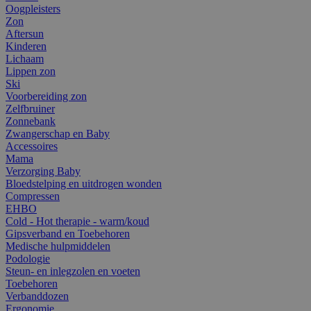
Oogpleisters
Zon
Aftersun
Kinderen
Lichaam
Lippen zon
Ski
Voorbereiding zon
Zelfbruiner
Zonnebank
Zwangerschap en Baby
Accessoires
Mama
Verzorging Baby
Bloedstelping en uitdrogen wonden
Compressen
EHBO
Cold - Hot therapie - warm/koud
Gipsverband en Toebehoren
Medische hulpmiddelen
Podologie
Steun- en inlegzolen en voeten
Toebehoren
Verbanddozen
Ergonomie