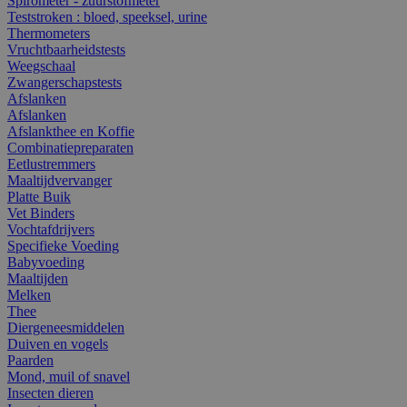
Spirometer - zuurstofmeter
Teststroken : bloed, speeksel, urine
Thermometers
Vruchtbaarheidstests
Weegschaal
Zwangerschapstests
Afslanken
Afslanken
Afslankthee en Koffie
Combinatiepreparaten
Eetlustremmers
Maaltijdvervanger
Platte Buik
Vet Binders
Vochtafdrijvers
Specifieke Voeding
Babyvoeding
Maaltijden
Melken
Thee
Diergeneesmiddelen
Duiven en vogels
Paarden
Mond, muil of snavel
Insecten dieren