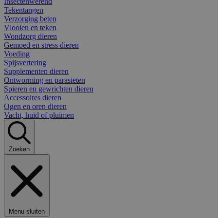
Insectenwerend
Tekentangen
Verzorging beten
Vlooien en teken
Wondzorg dieren
Gemoed en stress dieren
Voeding
Spijsvertering
Supplementen dieren
Ontworming en parasieten
Spieren en gewrichten dieren
Accessoires dieren
Ogen en oren dieren
Vacht, huid of pluimen
Zoeken
Menu sluiten