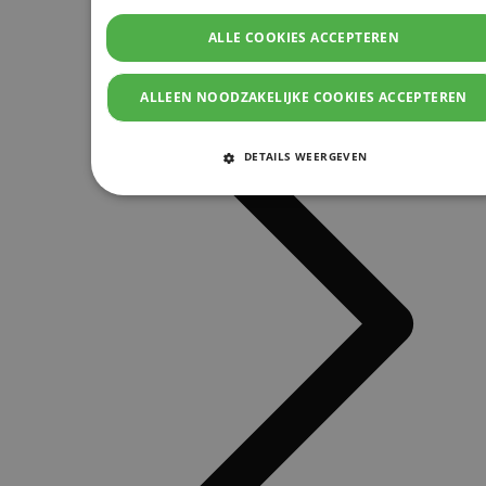
ALLE COOKIES ACCEPTEREN
ALLEEN NOODZAKELIJKE COOKIES ACCEPTEREN
DETAILS WEERGEVEN
STRIKT NOODZAKELIJKE COOKIES
PRESTATIE COOKIES
TARGETING COOKIES
FUNCTIONELE COOKIES
Strikt noodzakelijke cookies
Prestatie cookies