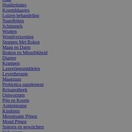
Huidirritaties
Koortsblaasjes
Luizen behandeling
Nagelbijten
Schimmels
Wratten
Wondverzorging
Stoppen Met Roken
Maag en Darm
Braken en Misselijkheid
Diarree
Krampen
Laxeeringsmiddelen
Levertherapie
Maagzuur
Probiotica supplement
Reisapotheek
Ontwormen
Pijn en Koorts
Antimigraine
Kinderen
Menstruatie Pijnen
Mond Pijnen
Spieren en gewrichten