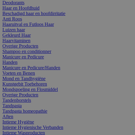
Deodorants
Haar en Hoofdhuid
Beschadigd haar en hoofdirritatie
Anti Roos
Haaruitval en Futloos Haar
Luizen haar
Gekleurd Haar
Haarvitaminen
Overige Producten
Shampoo en conditionner
Manicure en Pedicure
Handen
Manicure en Pedicure/Handen
Voeten en Benen
Mond en Tandhygiëne
Kunstgebit Toebehoren
Mondspoeling en Flosmiddel
Overige Producten
Tandenborstels
Tandpasta
Tandpasta homeopathie
Aften
Intieme Hygiëne
Intieme Hygienische Verbanden
Intieme Wasproducten