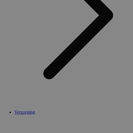
AWSALBCORS
1 week
Amazon.com Inc.
widget-
mediator.zopim.com
CookieScriptConsent
5 maanden 4
CookieScript
weken
.medibib.nl
Verzorging
Aanbieder