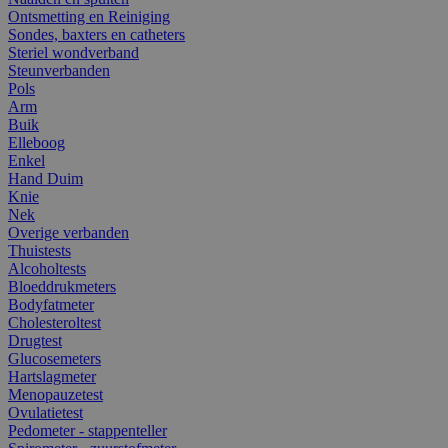
Ontsmetting en Reiniging
Sondes, baxters en catheters
Steriel wondverband
Steunverbanden
Pols
Arm
Buik
Elleboog
Enkel
Hand Duim
Knie
Nek
Overige verbanden
Thuistests
Alcoholtests
Bloeddrukmeters
Bodyfatmeter
Cholesteroltest
Drugtest
Glucosemeters
Hartslagmeter
Menopauzetest
Ovulatietest
Pedometer - stappenteller