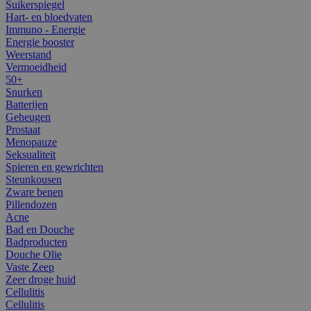
Suikerspiegel
Hart- en bloedvaten
Immuno - Energie
Energie booster
Weerstand
Vermoeidheid
50+
Snurken
Batterijen
Geheugen
Prostaat
Menopauze
Seksualiteit
Spieren en gewrichten
Steunkousen
Zware benen
Pillendozen
Acne
Bad en Douche
Badproducten
Douche Olie
Vaste Zeep
Zeer droge huid
Cellulitis
Cellulitis