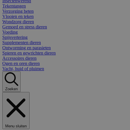
Insectenwerend
Tekentangen
Verzorging beten
Vlooien en teken
Wondzorg dieren
Gemoed en stress dieren
Voeding
Spijsvertering
Supplementen dieren
Ontworming en parasieten
Spieren en gewrichten dieren
Accessoires dieren
Ogen en oren dieren
Vacht, huid of pluimen
Zoeken
Menu sluiten