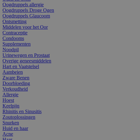
Oogdruppels allergie
Oogdruppels Droge Ogen
Oogdruppels Glaucoom
Ontsmetting
Middelen voor het Oor
Contraceptie
Condooms
Supplementen
Noodpil
Urinewegen en Prostaat
Overige geneesmiddelen
Hart en Vaatstelsel
Aambeien
Zware Benen
Doorbloeding
Verkoudheid
Allergie
Hoest
Keelpijn
Rhinitis en Sinusitis
Zoutoplossingen
Snurken
Huid en haar
Acne
Haar