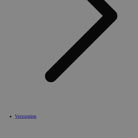
AWSALBCORS
1 week
Amazon.com Inc.
widget-
mediator.zopim.com
CookieScriptConsent
5 maanden 4
CookieScript
weken
.medibib.nl
Verzorging
Aanbieder