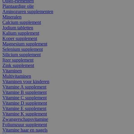
Oligo-elementen
Plantaardige olie
Aminozuren supplementen
Mineralen
Calcium supplement
Jodium tabletten
Kalium supplement
Koper supplement
Magnesium supplement
Selenium supplement
Silicium supplement
Ijzer supplement
Zink supplement
Vitaminen
Multivitaminen
Vitaminen voor kinderen
Vitamine A supplement
Vitamine B supplement
Vitamine C supplement
Vitamine D supplement
Vitamine E supplement
Vitamine K supplement
Zwangerschapsvitamine
Foliumzuur supplement
Vitamine haar en nagels