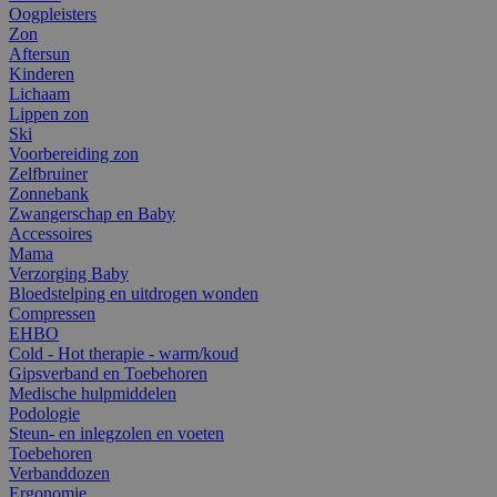
Oogpleisters
Zon
Aftersun
Kinderen
Lichaam
Lippen zon
Ski
Voorbereiding zon
Zelfbruiner
Zonnebank
Zwangerschap en Baby
Accessoires
Mama
Verzorging Baby
Bloedstelping en uitdrogen wonden
Compressen
EHBO
Cold - Hot therapie - warm/koud
Gipsverband en Toebehoren
Medische hulpmiddelen
Podologie
Steun- en inlegzolen en voeten
Toebehoren
Verbanddozen
Ergonomie