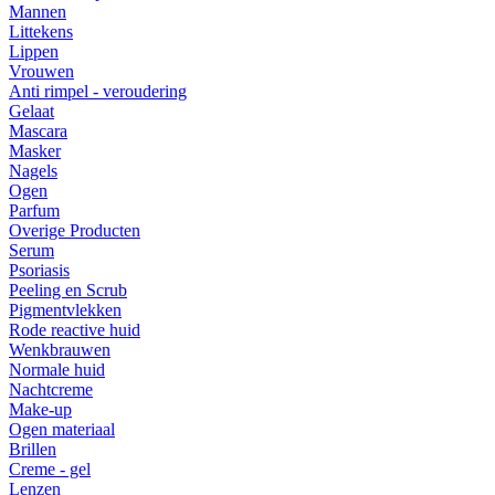
Mannen
Littekens
Lippen
Vrouwen
Anti rimpel - veroudering
Gelaat
Mascara
Masker
Nagels
Ogen
Parfum
Overige Producten
Serum
Psoriasis
Peeling en Scrub
Pigmentvlekken
Rode reactive huid
Wenkbrauwen
Normale huid
Nachtcreme
Make-up
Ogen materiaal
Brillen
Creme - gel
Lenzen