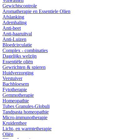
Volwassen
Gewichtscontrole
Aromatherapie en Essentiele Olien
Afslanking
Ademhaling
Anti-beet
Anti-haaruitval
Anti-Luizen
Bloedcirculatie
Complex - combinaties
Dagelijks welzijn
Essentiële oliën
Gewrichten & spieren
Huidverzorging
Verstuiver
Bachbloesem
Fytotherapie
Gemmotherapie
Homeopathie
Tubes Granules-Globuli
Tandpasta homeopathie
Micro-immunotherapie
Kruidenthee
Licht- en warmtetherapie
Oliën