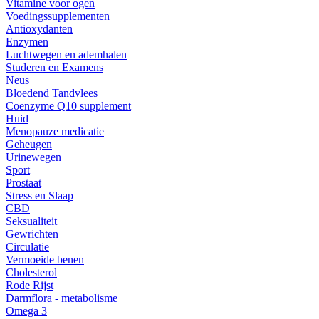
Vitamine voor ogen
Voedingssupplementen
Antioxydanten
Enzymen
Luchtwegen en ademhalen
Studeren en Examens
Neus
Bloedend Tandvlees
Coenzyme Q10 supplement
Huid
Menopauze medicatie
Geheugen
Urinewegen
Sport
Prostaat
Stress en Slaap
CBD
Seksualiteit
Gewrichten
Circulatie
Vermoeide benen
Cholesterol
Rode Rijst
Darmflora - metabolisme
Omega 3