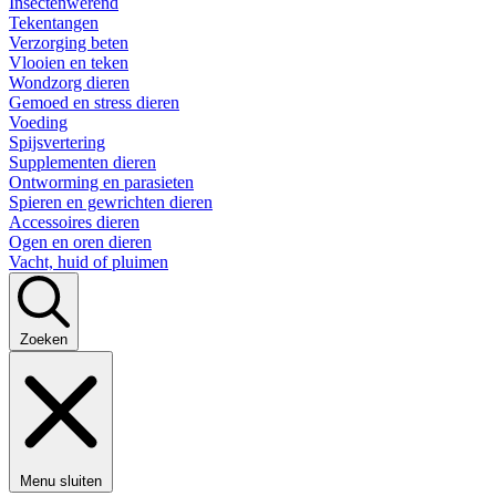
Insectenwerend
Tekentangen
Verzorging beten
Vlooien en teken
Wondzorg dieren
Gemoed en stress dieren
Voeding
Spijsvertering
Supplementen dieren
Ontworming en parasieten
Spieren en gewrichten dieren
Accessoires dieren
Ogen en oren dieren
Vacht, huid of pluimen
Zoeken
Menu sluiten