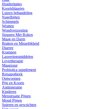
Huidirritaties
Koortsblaasjes
Luizen behandeling
Nagelbijten
Schimmels
Wratten
Wondverzorging
Stoppen Met Roken
Maag en Darm
Braken en Misselijkheid
Diarree
Krampen
Laxeeringsmiddelen
Levertherapie
Maagzuur
Probiotica supplement
Reisapotheek
Ontwormen
Pijn en Koorts
Antimigraine
Kinderen
Menstruatie Pijnen
Mond Pijnen
Spieren en gewrichten