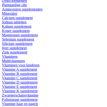
Oligo-elementen
Plantaardige olie
Aminozuren supplementen
Mineralen
Calcium supplement
Jodium tabletten
Kalium supplement
Koper supplement
Magnesium supplement
Selenium supplement
Silicium supplement
Ijzer supplement
Zink supplement
Vitaminen
Multivitaminen
Vitaminen voor kinderen
Vitamine A supplement
Vitamine B supplement
Vitamine C supplement
Vitamine D supplement
Vitamine E supplement
Vitamine K supplement
Zwangerschapsvitamine
Foliumzuur supplement
Vitamine haar en nagels