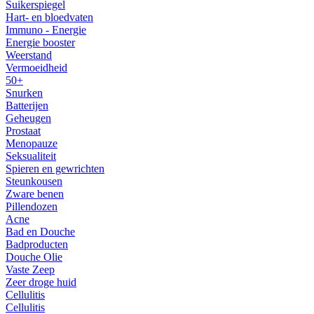
Suikerspiegel
Hart- en bloedvaten
Immuno - Energie
Energie booster
Weerstand
Vermoeidheid
50+
Snurken
Batterijen
Geheugen
Prostaat
Menopauze
Seksualiteit
Spieren en gewrichten
Steunkousen
Zware benen
Pillendozen
Acne
Bad en Douche
Badproducten
Douche Olie
Vaste Zeep
Zeer droge huid
Cellulitis
Cellulitis