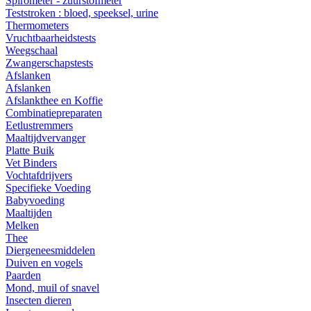
Spirometer - zuurstofmeter
Teststroken : bloed, speeksel, urine
Thermometers
Vruchtbaarheidstests
Weegschaal
Zwangerschapstests
Afslanken
Afslanken
Afslankthee en Koffie
Combinatiepreparaten
Eetlustremmers
Maaltijdvervanger
Platte Buik
Vet Binders
Vochtafdrijvers
Specifieke Voeding
Babyvoeding
Maaltijden
Melken
Thee
Diergeneesmiddelen
Duiven en vogels
Paarden
Mond, muil of snavel
Insecten dieren