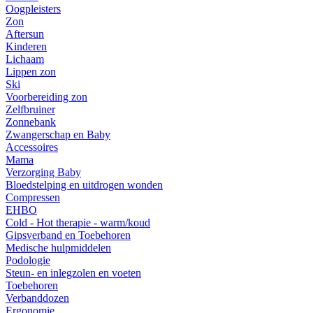
Oogpleisters
Zon
Aftersun
Kinderen
Lichaam
Lippen zon
Ski
Voorbereiding zon
Zelfbruiner
Zonnebank
Zwangerschap en Baby
Accessoires
Mama
Verzorging Baby
Bloedstelping en uitdrogen wonden
Compressen
EHBO
Cold - Hot therapie - warm/koud
Gipsverband en Toebehoren
Medische hulpmiddelen
Podologie
Steun- en inlegzolen en voeten
Toebehoren
Verbanddozen
Ergonomie