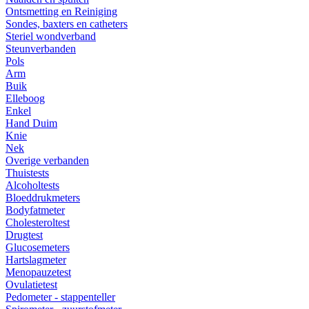
Ontsmetting en Reiniging
Sondes, baxters en catheters
Steriel wondverband
Steunverbanden
Pols
Arm
Buik
Elleboog
Enkel
Hand Duim
Knie
Nek
Overige verbanden
Thuistests
Alcoholtests
Bloeddrukmeters
Bodyfatmeter
Cholesteroltest
Drugtest
Glucosemeters
Hartslagmeter
Menopauzetest
Ovulatietest
Pedometer - stappenteller