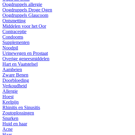
Oogdruppels allergie
Oogdruppels Droge Ogen
Oogdruppels Glaucoom
Ontsmetting
Middelen voor het Oor
Contraceptie
Condooms
Supplementen
Noodpil
Urinewegen en Prostaat
Overige geneesmiddelen
Hart en Vaatstelsel
Aambeien
Zware Benen
Doorbloeding
Verkoudheid
Allergie
Hoest
Keelpijn
Rhinitis en Sinusitis
Zoutoplossingen
Snurken
Huid en haar
Acne
Haar