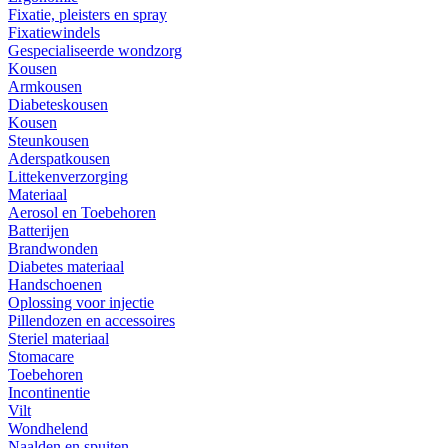
Fixatie, pleisters en spray
Fixatiewindels
Gespecialiseerde wondzorg
Kousen
Armkousen
Diabeteskousen
Kousen
Steunkousen
Aderspatkousen
Littekenverzorging
Materiaal
Aerosol en Toebehoren
Batterijen
Brandwonden
Diabetes materiaal
Handschoenen
Oplossing voor injectie
Pillendozen en accessoires
Steriel materiaal
Stomacare
Toebehoren
Incontinentie
Vilt
Wondhelend
Naalden en spuiten