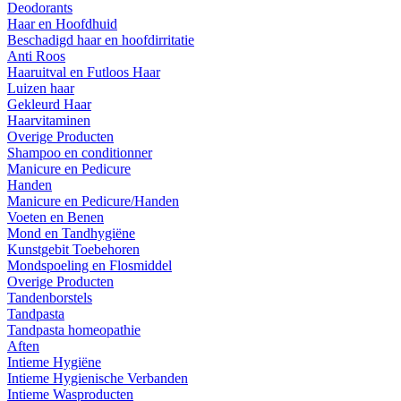
Deodorants
Haar en Hoofdhuid
Beschadigd haar en hoofdirritatie
Anti Roos
Haaruitval en Futloos Haar
Luizen haar
Gekleurd Haar
Haarvitaminen
Overige Producten
Shampoo en conditionner
Manicure en Pedicure
Handen
Manicure en Pedicure/Handen
Voeten en Benen
Mond en Tandhygiëne
Kunstgebit Toebehoren
Mondspoeling en Flosmiddel
Overige Producten
Tandenborstels
Tandpasta
Tandpasta homeopathie
Aften
Intieme Hygiëne
Intieme Hygienische Verbanden
Intieme Wasproducten