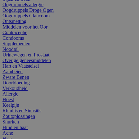
Oogdruppels allergie
Oogdruppels Droge Ogen
Oogdruppels Glaucoom
Ontsmetting
Middelen voor het Oor
Contraceptie
Condooms
Supplementen
Noodpil
Urinewegen en Prostaat
Overige geneesmiddelen
Hart en Vaatstelsel
Aambeien
Zware Benen
Doorbloeding
Verkoudheid
Allergie
Hoest
Keelpijn
Rhinitis en Sinusitis
Zoutoplossingen
Snurken
Huid en haar
Acne
Haar