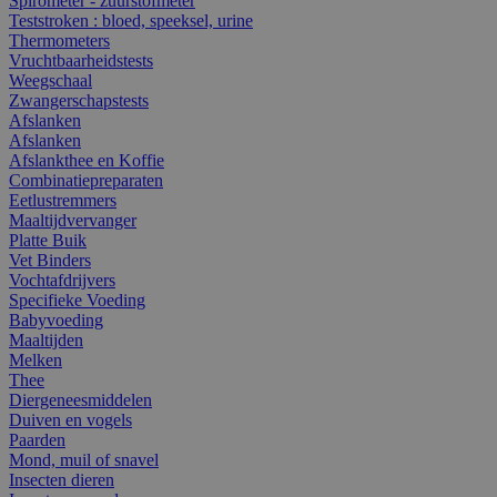
Spirometer - zuurstofmeter
Teststroken : bloed, speeksel, urine
Thermometers
Vruchtbaarheidstests
Weegschaal
Zwangerschapstests
Afslanken
Afslanken
Afslankthee en Koffie
Combinatiepreparaten
Eetlustremmers
Maaltijdvervanger
Platte Buik
Vet Binders
Vochtafdrijvers
Specifieke Voeding
Babyvoeding
Maaltijden
Melken
Thee
Diergeneesmiddelen
Duiven en vogels
Paarden
Mond, muil of snavel
Insecten dieren