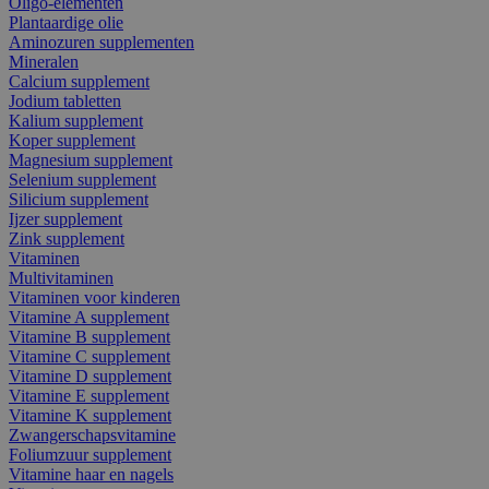
Oligo-elementen
Plantaardige olie
Aminozuren supplementen
Mineralen
Calcium supplement
Jodium tabletten
Kalium supplement
Koper supplement
Magnesium supplement
Selenium supplement
Silicium supplement
Ijzer supplement
Zink supplement
Vitaminen
Multivitaminen
Vitaminen voor kinderen
Vitamine A supplement
Vitamine B supplement
Vitamine C supplement
Vitamine D supplement
Vitamine E supplement
Vitamine K supplement
Zwangerschapsvitamine
Foliumzuur supplement
Vitamine haar en nagels