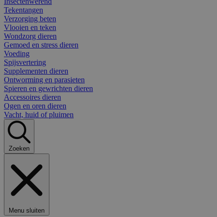
Insectenwerend
Tekentangen
Verzorging beten
Vlooien en teken
Wondzorg dieren
Gemoed en stress dieren
Voeding
Spijsvertering
Supplementen dieren
Ontworming en parasieten
Spieren en gewrichten dieren
Accessoires dieren
Ogen en oren dieren
Vacht, huid of pluimen
Zoeken
Menu sluiten