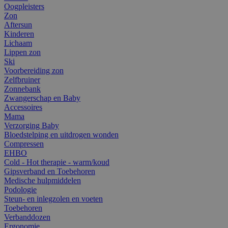
Oogpleisters
Zon
Aftersun
Kinderen
Lichaam
Lippen zon
Ski
Voorbereiding zon
Zelfbruiner
Zonnebank
Zwangerschap en Baby
Accessoires
Mama
Verzorging Baby
Bloedstelping en uitdrogen wonden
Compressen
EHBO
Cold - Hot therapie - warm/koud
Gipsverband en Toebehoren
Medische hulpmiddelen
Podologie
Steun- en inlegzolen en voeten
Toebehoren
Verbanddozen
Ergonomie