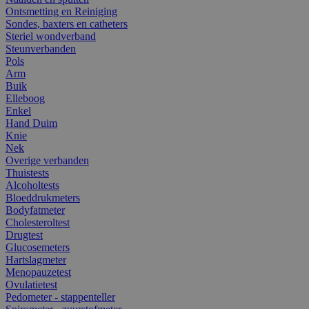
Ontsmetting en Reiniging
Sondes, baxters en catheters
Steriel wondverband
Steunverbanden
Pols
Arm
Buik
Elleboog
Enkel
Hand Duim
Knie
Nek
Overige verbanden
Thuistests
Alcoholtests
Bloeddrukmeters
Bodyfatmeter
Cholesteroltest
Drugtest
Glucosemeters
Hartslagmeter
Menopauzetest
Ovulatietest
Pedometer - stappenteller