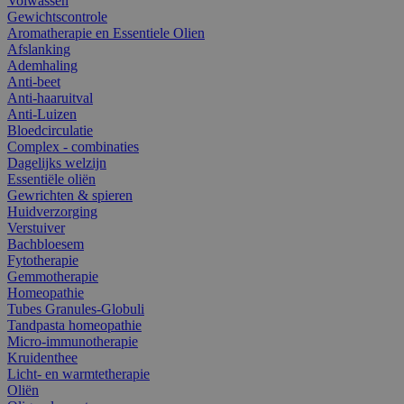
Volwassen
Gewichtscontrole
Aromatherapie en Essentiele Olien
Afslanking
Ademhaling
Anti-beet
Anti-haaruitval
Anti-Luizen
Bloedcirculatie
Complex - combinaties
Dagelijks welzijn
Essentiële oliën
Gewrichten & spieren
Huidverzorging
Verstuiver
Bachbloesem
Fytotherapie
Gemmotherapie
Homeopathie
Tubes Granules-Globuli
Tandpasta homeopathie
Micro-immunotherapie
Kruidenthee
Licht- en warmtetherapie
Oliën