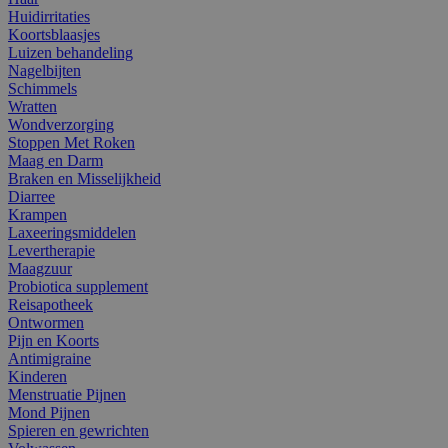
Huidirritaties
Koortsblaasjes
Luizen behandeling
Nagelbijten
Schimmels
Wratten
Wondverzorging
Stoppen Met Roken
Maag en Darm
Braken en Misselijkheid
Diarree
Krampen
Laxeeringsmiddelen
Levertherapie
Maagzuur
Probiotica supplement
Reisapotheek
Ontwormen
Pijn en Koorts
Antimigraine
Kinderen
Menstruatie Pijnen
Mond Pijnen
Spieren en gewrichten