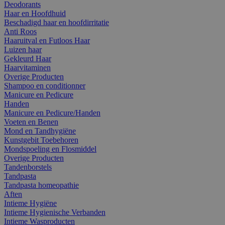
Deodorants
Haar en Hoofdhuid
Beschadigd haar en hoofdirritatie
Anti Roos
Haaruitval en Futloos Haar
Luizen haar
Gekleurd Haar
Haarvitaminen
Overige Producten
Shampoo en conditionner
Manicure en Pedicure
Handen
Manicure en Pedicure/Handen
Voeten en Benen
Mond en Tandhygiëne
Kunstgebit Toebehoren
Mondspoeling en Flosmiddel
Overige Producten
Tandenborstels
Tandpasta
Tandpasta homeopathie
Aften
Intieme Hygiëne
Intieme Hygienische Verbanden
Intieme Wasproducten