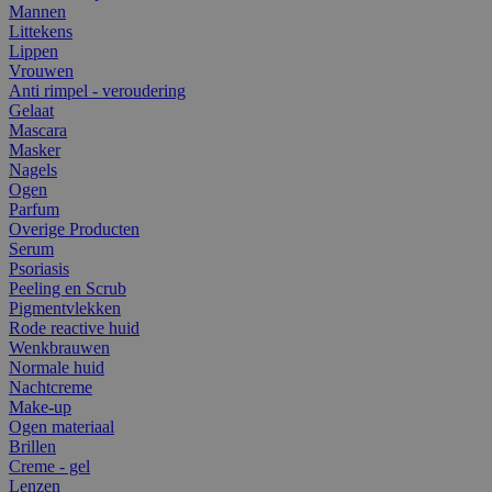
Mannen
Littekens
Lippen
Vrouwen
Anti rimpel - veroudering
Gelaat
Mascara
Masker
Nagels
Ogen
Parfum
Overige Producten
Serum
Psoriasis
Peeling en Scrub
Pigmentvlekken
Rode reactive huid
Wenkbrauwen
Normale huid
Nachtcreme
Make-up
Ogen materiaal
Brillen
Creme - gel
Lenzen