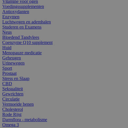
Vitamine voor ogen
Voedingssupplementen
Antioxydanten
Enzymen
Luchtwegen en ademhalen
Studeren en Examens
Neus
Bloedend Tandvlees
Coenzyme Q10 supplement
Huid
Menopauze medicatie
Geheugen
Urinewegen
Sport
Prostaat
Stress en Slaap
CBD
Seksualiteit
Gewrichten
Circulatie
Vermoeide benen
Cholesterol
Rode Rijst
Darmflora - metabolisme
Omega 3