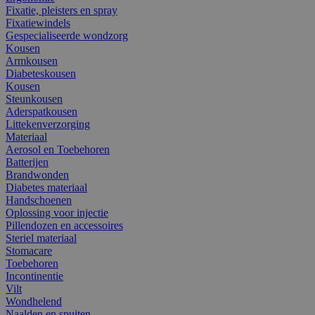
Fixatie, pleisters en spray
Fixatiewindels
Gespecialiseerde wondzorg
Kousen
Armkousen
Diabeteskousen
Kousen
Steunkousen
Aderspatkousen
Littekenverzorging
Materiaal
Aerosol en Toebehoren
Batterijen
Brandwonden
Diabetes materiaal
Handschoenen
Oplossing voor injectie
Pillendozen en accessoires
Steriel materiaal
Stomacare
Toebehoren
Incontinentie
Vilt
Wondhelend
Naalden en spuiten