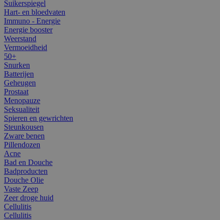
Suikerspiegel
Hart- en bloedvaten
Immuno - Energie
Energie booster
Weerstand
Vermoeidheid
50+
Snurken
Batterijen
Geheugen
Prostaat
Menopauze
Seksualiteit
Spieren en gewrichten
Steunkousen
Zware benen
Pillendozen
Acne
Bad en Douche
Badproducten
Douche Olie
Vaste Zeep
Zeer droge huid
Cellulitis
Cellulitis