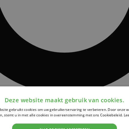
Deze website maakt gebruik van cookies.
site gebruikt cookies om uw gebruikerservaring te verbeteren. Door onze w
n, stemt u in met alle cookies in overeenstemming met ons Cookiebeleid.
Le