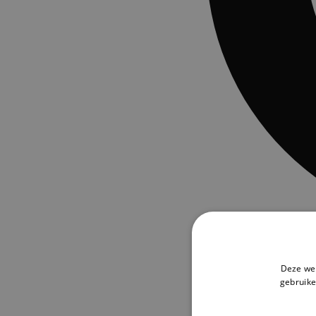
Deze web
gebruike