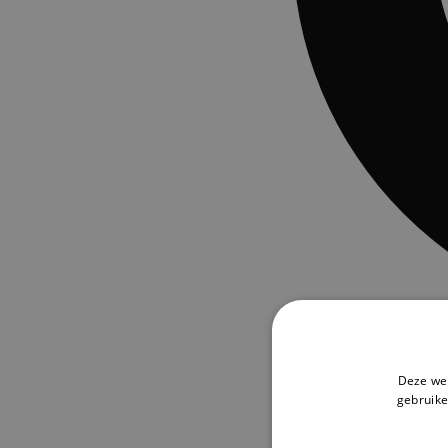
Deze web
gebruike