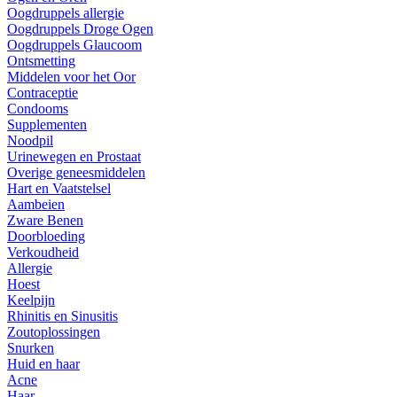
Oogdruppels allergie
Oogdruppels Droge Ogen
Oogdruppels Glaucoom
Ontsmetting
Middelen voor het Oor
Contraceptie
Condooms
Supplementen
Noodpil
Urinewegen en Prostaat
Overige geneesmiddelen
Hart en Vaatstelsel
Aambeien
Zware Benen
Doorbloeding
Verkoudheid
Allergie
Hoest
Keelpijn
Rhinitis en Sinusitis
Zoutoplossingen
Snurken
Huid en haar
Acne
Haar