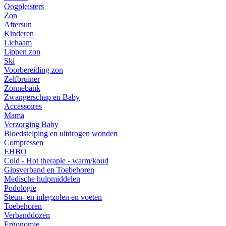
Oogpleisters
Zon
Aftersun
Kinderen
Lichaam
Lippen zon
Ski
Voorbereiding zon
Zelfbruiner
Zonnebank
Zwangerschap en Baby
Accessoires
Mama
Verzorging Baby
Bloedstelping en uitdrogen wonden
Compressen
EHBO
Cold - Hot therapie - warm/koud
Gipsverband en Toebehoren
Medische hulpmiddelen
Podologie
Steun- en inlegzolen en voeten
Toebehoren
Verbanddozen
Ergonomie