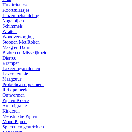
Huidirritaties
Koortsblaasjes
Luizen behandeling
Nagelbijten
Schimmels
Wratten
Wondverzorging
Stoppen Met Roken
Maag en Darm
Braken en Misselijkheid
Diarree
Krampen
Laxeeringsmiddelen
Levertherapie
Maagzuur
Probiotica supplement
Reisapotheek
Ontwormen
Pijn en Koorts
Antimigraine
Kinderen
Menstruatie Pijnen
Mond Pijnen
Spieren en gewrichten