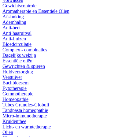
Volwassen
Gewichtscontrole
Aromatherapie en Essentiele Olien
Afslanking
Ademhaling
Anti-beet
Anti-haaruitval
Anti-Luizen
Bloedcirculatie
Complex - combinaties
Dagelijks welzijn
Essentiële oliën
Gewrichten & spieren
Huidverzorging
Verstuiver
Bachbloesem
Fytotherapie
Gemmotherapie
Homeopathie
Tubes Granules-Globuli
Tandpasta homeopathie
Micro-immunotherapie
Kruidenthee
Licht- en warmtetherapie
Oliën