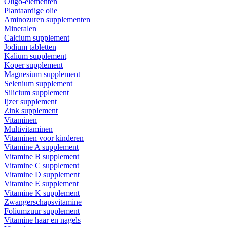
Oligo-elementen
Plantaardige olie
Aminozuren supplementen
Mineralen
Calcium supplement
Jodium tabletten
Kalium supplement
Koper supplement
Magnesium supplement
Selenium supplement
Silicium supplement
Ijzer supplement
Zink supplement
Vitaminen
Multivitaminen
Vitaminen voor kinderen
Vitamine A supplement
Vitamine B supplement
Vitamine C supplement
Vitamine D supplement
Vitamine E supplement
Vitamine K supplement
Zwangerschapsvitamine
Foliumzuur supplement
Vitamine haar en nagels