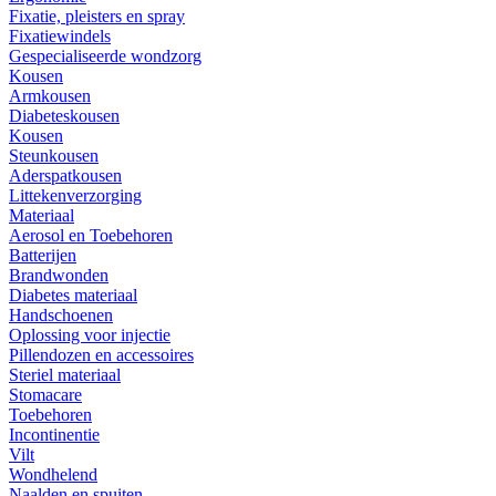
Fixatie, pleisters en spray
Fixatiewindels
Gespecialiseerde wondzorg
Kousen
Armkousen
Diabeteskousen
Kousen
Steunkousen
Aderspatkousen
Littekenverzorging
Materiaal
Aerosol en Toebehoren
Batterijen
Brandwonden
Diabetes materiaal
Handschoenen
Oplossing voor injectie
Pillendozen en accessoires
Steriel materiaal
Stomacare
Toebehoren
Incontinentie
Vilt
Wondhelend
Naalden en spuiten