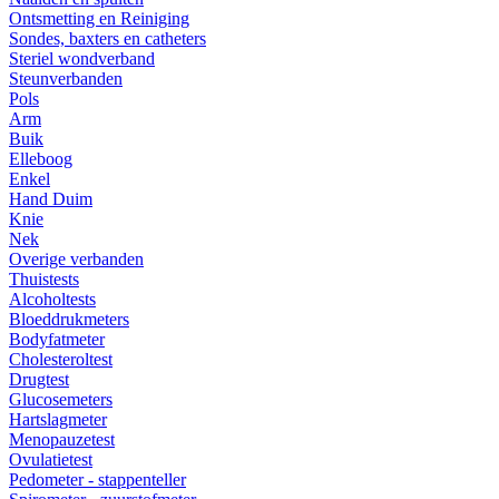
Ontsmetting en Reiniging
Sondes, baxters en catheters
Steriel wondverband
Steunverbanden
Pols
Arm
Buik
Elleboog
Enkel
Hand Duim
Knie
Nek
Overige verbanden
Thuistests
Alcoholtests
Bloeddrukmeters
Bodyfatmeter
Cholesteroltest
Drugtest
Glucosemeters
Hartslagmeter
Menopauzetest
Ovulatietest
Pedometer - stappenteller