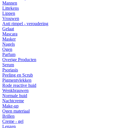
Mannen
Littekens
Lippen
Vrouwen
Anti rimpel - veroudering
Gelaat
Mascara
Masker
Nagels
Ogen
Parfum
Overige Producten
Serum
Psoriasis
Peeling en Scrub
Pigmentvlekken
Rode reactive huid
Wenkbrauwen
Normale huid
Nachtcreme
Make-up
Ogen materiaal
Brillen
Creme - gel
Lenzen