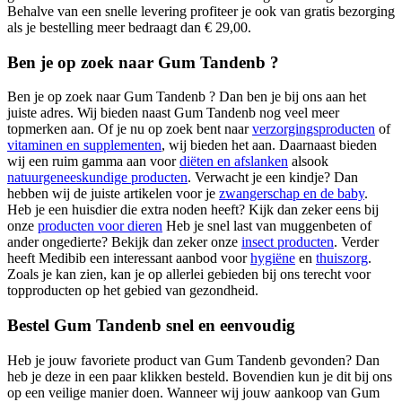
Behalve van een snelle levering profiteer je ook van gratis bezorging
als je bestelling meer bedraagt dan € 29,00.
Ben je op zoek naar Gum Tandenb ?
Ben je op zoek naar Gum Tandenb ? Dan ben je bij ons aan het
juiste adres. Wij bieden naast Gum Tandenb nog veel meer
topmerken aan. Of je nu op zoek bent naar
verzorgingsproducten
of
vitaminen en supplementen
, wij bieden het aan. Daarnaast bieden
wij een ruim gamma aan voor
diëten en afslanken
alsook
natuurgeneeskundige producten
. Verwacht je een kindje? Dan
hebben wij de juiste artikelen voor je
zwangerschap en de baby
.
Heb je een huisdier die extra noden heeft? Kijk dan zeker eens bij
onze
producten voor dieren
Heb je snel last van muggenbeten of
ander ongedierte? Bekijk dan zeker onze
insect producten
. Verder
heeft Medibib een interessant aanbod voor
hygiëne
en
thuiszorg
.
Zoals je kan zien, kan je op allerlei gebieden bij ons terecht voor
topproducten op het gebied van gezondheid.
Bestel Gum Tandenb snel en eenvoudig
Heb je jouw favoriete product van Gum Tandenb gevonden? Dan
heb je deze in een paar klikken besteld. Bovendien kun je dit bij ons
op een veilige manier doen. Wanneer wij jouw aankoop van Gum