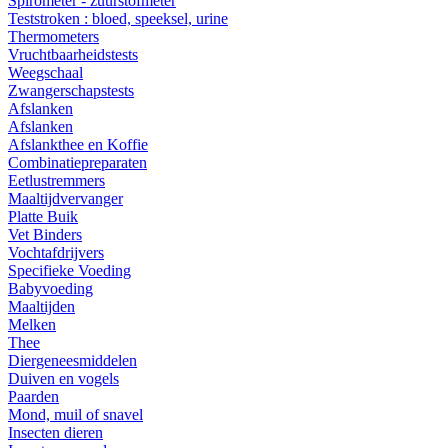
Spirometer - zuurstofmeter
Teststroken : bloed, speeksel, urine
Thermometers
Vruchtbaarheidstests
Weegschaal
Zwangerschapstests
Afslanken
Afslanken
Afslankthee en Koffie
Combinatiepreparaten
Eetlustremmers
Maaltijdvervanger
Platte Buik
Vet Binders
Vochtafdrijvers
Specifieke Voeding
Babyvoeding
Maaltijden
Melken
Thee
Diergeneesmiddelen
Duiven en vogels
Paarden
Mond, muil of snavel
Insecten dieren