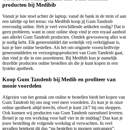
producten bij Medibib
Vanuit je luie stoel achter de laptop, vanaf de bank in de trein of aan
een tafeltje op het terras: via Medibib koop jij Gum Tandenb
eenvoudig online. Heb je veel verschillende artikelen nodig? Dat is
geen probleem, want in onze online shop vind je een royaal aanbod
aan allerlei Gum Tandenb producten. Ontdek gewoonweg alles wat
je nodig hebt. Elk geneesmiddel dat wettelijk vrij verkrijgbaar is,
kun je hier online bestellen. Als het om originele voorschriftvrije
geneesmiddelen en verzorgingsproducten van Gum Tandenb gaat,
dan vind je die in ons assortiment. Bij Medibib kun je namelijk
dezelfde producten online bestellen als die je kunt kopen in een
fysieke apotheek.
Koop Gum Tandenb bij Medib en profiteer van
mooie voordelen
Afgezien van het gemak om online te bestellen biedt het kopen van
Gum Tandenb bij ons nog veel meer voordelen. Zo kun je in onze
online apotheek altijd terecht, ofwel je kunt 24/7 bij ons shoppen.
Ook kunnen wij producten van Gum Tandenb razendsnel leveren.
Bestel je op een werkdag voor half vier in de middag? Dan kun je
jouw bestelling de volgende werkdag al verwachten. In veel
gevallen betekent dit dus “nu bestellen is morgen ontvangen”.