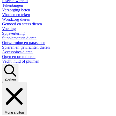
Insectenwerend
Tekentangen
Verzorging beten
Vlooien en teken
Wondzorg dieren
Gemoed en stress dieren
Voeding
Spijsvertering
Supplementen dieren
Ontworming en parasieten
Spieren en gewrichten dieren
Accessoires dieren
Ogen en oren dieren
Vacht, huid of pluimen
Zoeken
Menu sluiten