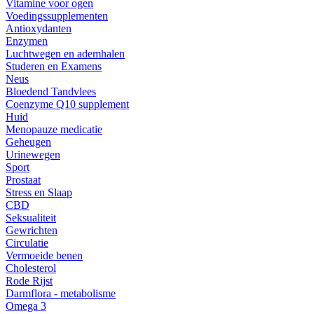
Vitamine voor ogen
Voedingssupplementen
Antioxydanten
Enzymen
Luchtwegen en ademhalen
Studeren en Examens
Neus
Bloedend Tandvlees
Coenzyme Q10 supplement
Huid
Menopauze medicatie
Geheugen
Urinewegen
Sport
Prostaat
Stress en Slaap
CBD
Seksualiteit
Gewrichten
Circulatie
Vermoeide benen
Cholesterol
Rode Rijst
Darmflora - metabolisme
Omega 3