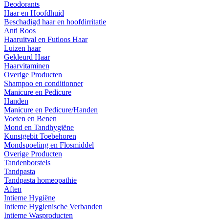
Deodorants
Haar en Hoofdhuid
Beschadigd haar en hoofdirritatie
Anti Roos
Haaruitval en Futloos Haar
Luizen haar
Gekleurd Haar
Haarvitaminen
Overige Producten
Shampoo en conditionner
Manicure en Pedicure
Handen
Manicure en Pedicure/Handen
Voeten en Benen
Mond en Tandhygiëne
Kunstgebit Toebehoren
Mondspoeling en Flosmiddel
Overige Producten
Tandenborstels
Tandpasta
Tandpasta homeopathie
Aften
Intieme Hygiëne
Intieme Hygienische Verbanden
Intieme Wasproducten