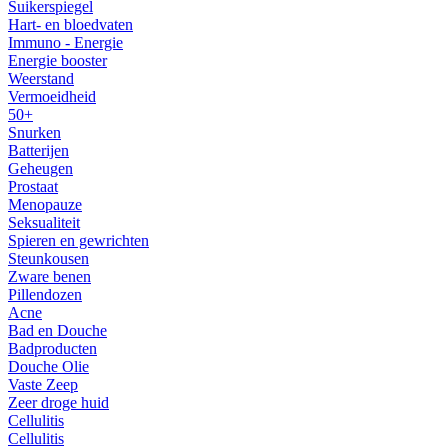
Suikerspiegel
Hart- en bloedvaten
Immuno - Energie
Energie booster
Weerstand
Vermoeidheid
50+
Snurken
Batterijen
Geheugen
Prostaat
Menopauze
Seksualiteit
Spieren en gewrichten
Steunkousen
Zware benen
Pillendozen
Acne
Bad en Douche
Badproducten
Douche Olie
Vaste Zeep
Zeer droge huid
Cellulitis
Cellulitis