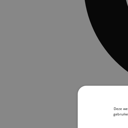
Deze web
gebruike