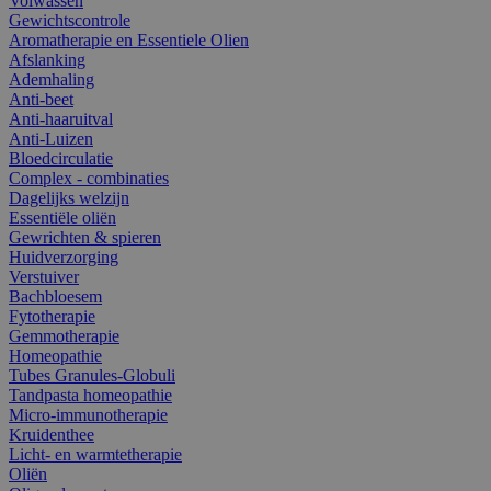
Volwassen
Gewichtscontrole
Aromatherapie en Essentiele Olien
Afslanking
Ademhaling
Anti-beet
Anti-haaruitval
Anti-Luizen
Bloedcirculatie
Complex - combinaties
Dagelijks welzijn
Essentiële oliën
Gewrichten & spieren
Huidverzorging
Verstuiver
Bachbloesem
Fytotherapie
Gemmotherapie
Homeopathie
Tubes Granules-Globuli
Tandpasta homeopathie
Micro-immunotherapie
Kruidenthee
Licht- en warmtetherapie
Oliën