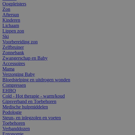
Oogpleisters
Zon
Aftersun
Kinderen
Lichaam
Lippen zon
Ski
Voorbereiding zon
Zelfbruiner
Zonnebank
Zwangerschap en Baby
Accessoires
Mama
Verzorging Baby
Bloedstelping en uitdrogen wonden
Compressen
EHBO
Cold - Hot therapie - warm/koud
Gipsverband en Toebehoren
Medische hulpmiddelen
Podologie
Steun- en inlegzolen en voeten
Toebehoren
Verbanddozen
Ergonomie