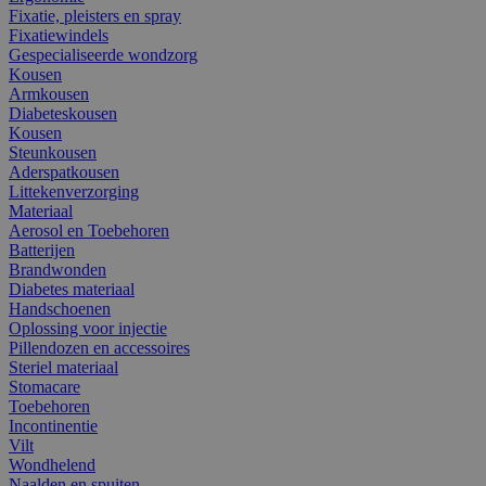
Fixatie, pleisters en spray
Fixatiewindels
Gespecialiseerde wondzorg
Kousen
Armkousen
Diabeteskousen
Kousen
Steunkousen
Aderspatkousen
Littekenverzorging
Materiaal
Aerosol en Toebehoren
Batterijen
Brandwonden
Diabetes materiaal
Handschoenen
Oplossing voor injectie
Pillendozen en accessoires
Steriel materiaal
Stomacare
Toebehoren
Incontinentie
Vilt
Wondhelend
Naalden en spuiten