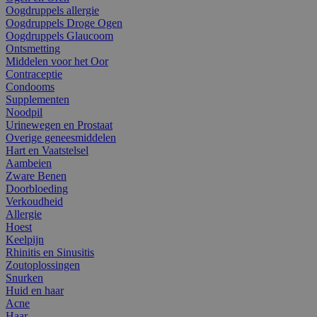
Oogdruppels allergie
Oogdruppels Droge Ogen
Oogdruppels Glaucoom
Ontsmetting
Middelen voor het Oor
Contraceptie
Condooms
Supplementen
Noodpil
Urinewegen en Prostaat
Overige geneesmiddelen
Hart en Vaatstelsel
Aambeien
Zware Benen
Doorbloeding
Verkoudheid
Allergie
Hoest
Keelpijn
Rhinitis en Sinusitis
Zoutoplossingen
Snurken
Huid en haar
Acne
Haar