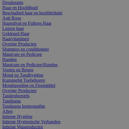
Deodorants
Haar en Hoofdhuid
Beschadigd haar en hoofdirritatie
Anti Roos
Haaruitval en Futloos Haar
Luizen haar
Gekleurd Haar
Haarvitaminen
Overige Producten
Shampoo en conditionner
Manicure en Pedicure
Handen
Manicure en Pedicure/Handen
Voeten en Benen
Mond en Tandhygiëne
Kunstgebit Toebehoren
Mondspoeling en Flosmiddel
Overige Producten
Tandenborstels
Tandpasta
Tandpasta homeopathie
Aften
Intieme Hygiëne
Intieme Hygienische Verbanden
Intieme Wasproducten