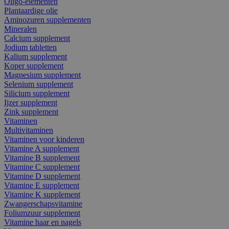
Oligo-elementen
Plantaardige olie
Aminozuren supplementen
Mineralen
Calcium supplement
Jodium tabletten
Kalium supplement
Koper supplement
Magnesium supplement
Selenium supplement
Silicium supplement
Ijzer supplement
Zink supplement
Vitaminen
Multivitaminen
Vitaminen voor kinderen
Vitamine A supplement
Vitamine B supplement
Vitamine C supplement
Vitamine D supplement
Vitamine E supplement
Vitamine K supplement
Zwangerschapsvitamine
Foliumzuur supplement
Vitamine haar en nagels