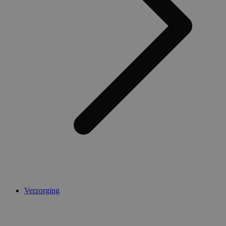
AWSALBCORS
1 week
Amazon.com Inc.
widget-
mediator.zopim.com
CookieScriptConsent
5 maanden 4
CookieScript
weken
.medibib.nl
Verzorging
Aanbieder