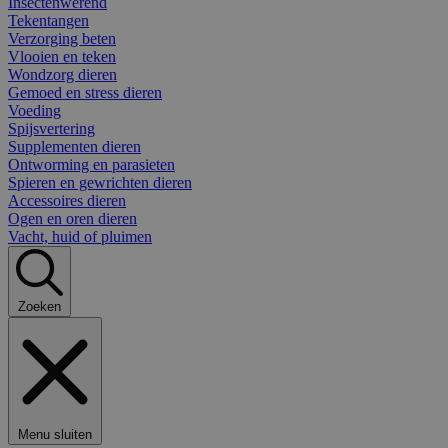
Insectenwerend
Tekentangen
Verzorging beten
Vlooien en teken
Wondzorg dieren
Gemoed en stress dieren
Voeding
Spijsvertering
Supplementen dieren
Ontworming en parasieten
Spieren en gewrichten dieren
Accessoires dieren
Ogen en oren dieren
Vacht, huid of pluimen
Zoeken
Menu sluiten