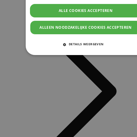
ALLE COOKIES ACCEPTEREN
ALLEEN NOODZAKELIJKE COOKIES ACCEPTEREN
DETAILS WEERGEVEN
STRIKT NOODZAKELIJKE COOKIES
PRESTATIE COOKIES
TARGETING COOKIES
FUNCTIONELE COOKIES
Strikt noodzakelijke cookies
Prestatie cookies