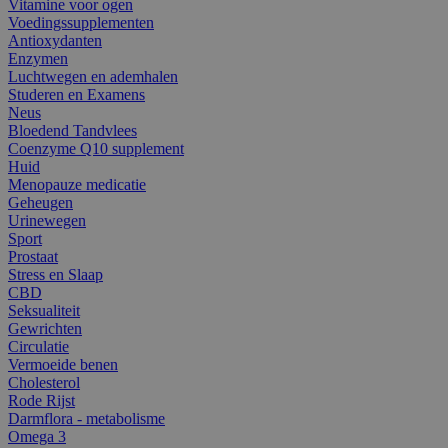
Vitamine voor ogen
Voedingssupplementen
Antioxydanten
Enzymen
Luchtwegen en ademhalen
Studeren en Examens
Neus
Bloedend Tandvlees
Coenzyme Q10 supplement
Huid
Menopauze medicatie
Geheugen
Urinewegen
Sport
Prostaat
Stress en Slaap
CBD
Seksualiteit
Gewrichten
Circulatie
Vermoeide benen
Cholesterol
Rode Rijst
Darmflora - metabolisme
Omega 3