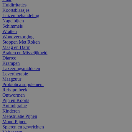
Huidirritaties
Koortsblaasjes
Luizen behandeling
Nagelbijten
Schimmels
Wratten
Wondverzorging
Stoppen Met Roken
Maag en Darm
Braken en Misselijkheid
Diarree
Krampen
Laxeeringsmiddelen
Levertherapie
Maagzuur
Probiotica supplement
Reisapotheek
Ontwormen
Pijn en Koorts
Antimigraine
Kinderen
Menstruatie Pijnen
Mond Pijnen
Spieren en gewrichten