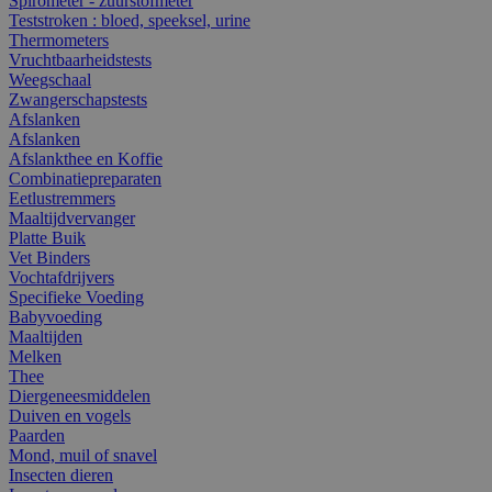
Spirometer - zuurstofmeter
Teststroken : bloed, speeksel, urine
Thermometers
Vruchtbaarheidstests
Weegschaal
Zwangerschapstests
Afslanken
Afslanken
Afslankthee en Koffie
Combinatiepreparaten
Eetlustremmers
Maaltijdvervanger
Platte Buik
Vet Binders
Vochtafdrijvers
Specifieke Voeding
Babyvoeding
Maaltijden
Melken
Thee
Diergeneesmiddelen
Duiven en vogels
Paarden
Mond, muil of snavel
Insecten dieren