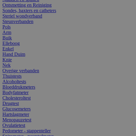
Ontsmetting en Reiniging
Sondes, baxters en catheters
Steriel wondverband
Steunverbanden
Pols
Arm
Buik
Elleboog
Enkel
Hand Duim
Knie
Nek
Overige verbanden
Thuistests
Alcoholtests
Bloeddrukmeters
Bodyfatmeter
Cholesteroltest
Drugtest
Glucosemeters
Hartslagmeter
Menopauzetest
Ovulatietest
Pedometer - stappenteller