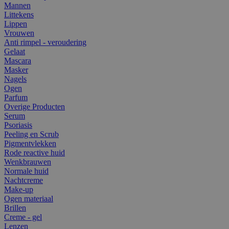
Mannen
Littekens
Lippen
Vrouwen
Anti rimpel - veroudering
Gelaat
Mascara
Masker
Nagels
Ogen
Parfum
Overige Producten
Serum
Psoriasis
Peeling en Scrub
Pigmentvlekken
Rode reactive huid
Wenkbrauwen
Normale huid
Nachtcreme
Make-up
Ogen materiaal
Brillen
Creme - gel
Lenzen