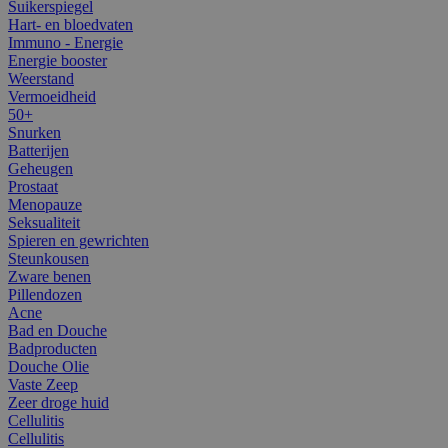
Suikerspiegel
Hart- en bloedvaten
Immuno - Energie
Energie booster
Weerstand
Vermoeidheid
50+
Snurken
Batterijen
Geheugen
Prostaat
Menopauze
Seksualiteit
Spieren en gewrichten
Steunkousen
Zware benen
Pillendozen
Acne
Bad en Douche
Badproducten
Douche Olie
Vaste Zeep
Zeer droge huid
Cellulitis
Cellulitis