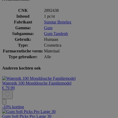
CNK
2892438
Inhoud
1 pc/st
Fabrikant
Sunstar Benelux
Gamma:
Gum
Subgamma:
Gum Tandenb
Gebruik:
Humaan
Type:
Cosmetica
Farmaceutische vorm:
Materiaal
Type gebruiker:
Alle
Anderen kochten ook
Waterpik 100 Monddouche Familiemodel
€ 79,99
-10% korting
Gum Soft Picks Pro Large 30