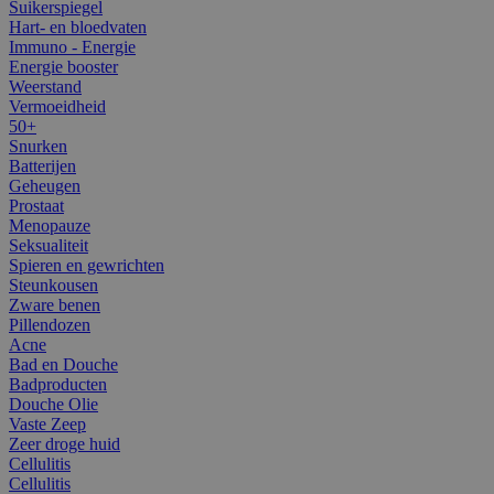
Suikerspiegel
Hart- en bloedvaten
Immuno - Energie
Energie booster
Weerstand
Vermoeidheid
50+
Snurken
Batterijen
Geheugen
Prostaat
Menopauze
Seksualiteit
Spieren en gewrichten
Steunkousen
Zware benen
Pillendozen
Acne
Bad en Douche
Badproducten
Douche Olie
Vaste Zeep
Zeer droge huid
Cellulitis
Cellulitis