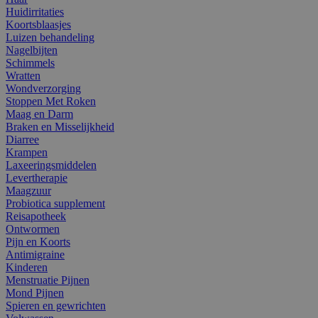
Huidirritaties
Koortsblaasjes
Luizen behandeling
Nagelbijten
Schimmels
Wratten
Wondverzorging
Stoppen Met Roken
Maag en Darm
Braken en Misselijkheid
Diarree
Krampen
Laxeeringsmiddelen
Levertherapie
Maagzuur
Probiotica supplement
Reisapotheek
Ontwormen
Pijn en Koorts
Antimigraine
Kinderen
Menstruatie Pijnen
Mond Pijnen
Spieren en gewrichten