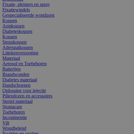
Fixatie, pleisters en spray
Fixatiewindels
Gespecialiseerde wondzorg
Kousen
Armkousen
Diabeteskousen
Kousen
Steunkousen
Aderspatkousen
Littekenverzorging
Materiaal
Aerosol en Toebehoren
Batterijen
Brandwonden
Diabetes materiaal
Handschoenen
Oplossing voor injectie
Pillendozen en accessoires
Steriel materiaal
Stomacare
Toebehoren
Incontinentie
Vilt
Wondhelend
Naalden en spuiten