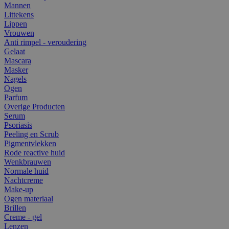
Mannen
Littekens
Lippen
Vrouwen
Anti rimpel - veroudering
Gelaat
Mascara
Masker
Nagels
Ogen
Parfum
Overige Producten
Serum
Psoriasis
Peeling en Scrub
Pigmentvlekken
Rode reactive huid
Wenkbrauwen
Normale huid
Nachtcreme
Make-up
Ogen materiaal
Brillen
Creme - gel
Lenzen