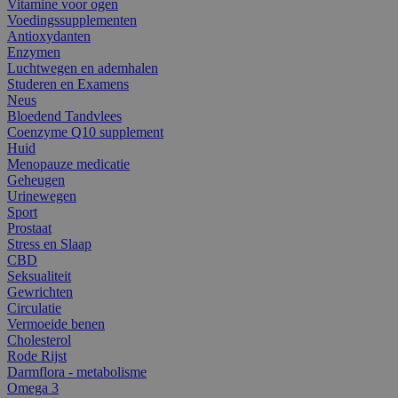
Vitamine voor ogen
Voedingssupplementen
Antioxydanten
Enzymen
Luchtwegen en ademhalen
Studeren en Examens
Neus
Bloedend Tandvlees
Coenzyme Q10 supplement
Huid
Menopauze medicatie
Geheugen
Urinewegen
Sport
Prostaat
Stress en Slaap
CBD
Seksualiteit
Gewrichten
Circulatie
Vermoeide benen
Cholesterol
Rode Rijst
Darmflora - metabolisme
Omega 3