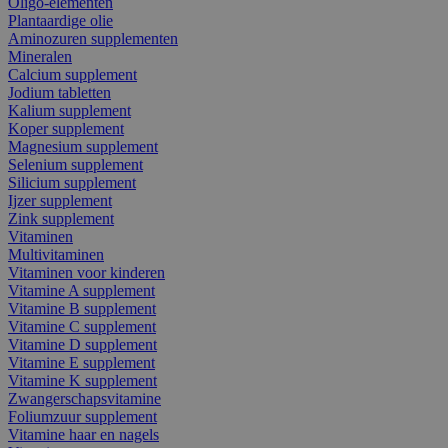
Oligo-elementen
Plantaardige olie
Aminozuren supplementen
Mineralen
Calcium supplement
Jodium tabletten
Kalium supplement
Koper supplement
Magnesium supplement
Selenium supplement
Silicium supplement
Ijzer supplement
Zink supplement
Vitaminen
Multivitaminen
Vitaminen voor kinderen
Vitamine A supplement
Vitamine B supplement
Vitamine C supplement
Vitamine D supplement
Vitamine E supplement
Vitamine K supplement
Zwangerschapsvitamine
Foliumzuur supplement
Vitamine haar en nagels