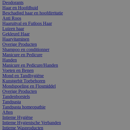
Deodorants
Haar en Hoofdhuid
Beschadigd haar en hoofdirritatie
Anti Roos
Haaruitval en Futloos Haar
Luizen haar
Gekleurd Haar
Haarvitaminen
Overige Producten
Shampoo en conditionner
Manicure en Pedicure
Handen
Manicure en Pedicure/Handen
Voeten en Benen
Mond en Tandhygiëne
Kunstgebit Toebehoren
Mondspoeling en Flosmiddel
Overige Producten
Tandenborstels
Tandpasta
Tandpasta homeopathie
Aften
Intieme Hygiëne
Intieme Hygienische Verbanden
Intieme Wasproducten