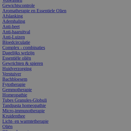
Volwassen
Gewichtscontrole
Aromatherapie en Essentiele Olien
Afslanking
Ademhaling
Anti-beet
Anti-haaruitval
Anti-Luizen
Bloedcirculatie
Complex - combinaties
Dagelijks welzijn
Essentiële oliën
Gewrichten & spieren
Huidverzorging
Verstuiver
Bachbloesem
Fytotherapie
Gemmotherapie
Homeopathie
Tubes Granules-Globuli
Tandpasta homeopathie
Micro-immunotherapie
Kruidenthee
Licht- en warmtetherapie
Oliën