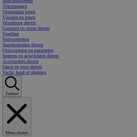
Insectenwerend
Tekentangen
Verzorging beten
Vlooien en teken
Wondzorg dieren
Gemoed en stress dieren
Voeding
Spijsvertering
Supplementen dieren
Ontworming en parasieten
Spieren en gewrichten dieren
Accessoires dieren
Ogen en oren dieren
Vacht, huid of pluimen
Zoeken
Menu sluiten