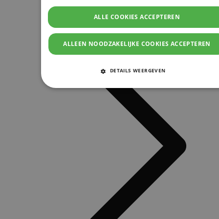
ALLE COOKIES ACCEPTEREN
ALLEEN NOODZAKELIJKE COOKIES ACCEPTEREN
DETAILS WEERGEVEN
STRIKT NOODZAKELIJKE COOKIES
PRESTATIE COOKIES
TARGETING COOKIES
FUNCTIONELE COOKIES
Strikt noodzakelijke cookies
Prestatie cookies