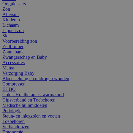
Oogpleisters
Zon
Aftersun
Kinderen
Lichaam
Lippen zon
Ski
Voorbereiding zon
Zelfbruiner
Zonnebank
Zwangerschap en Baby
Accessoires
Mama
Verzorging Baby
Bloedstelping en uitdrogen wonden
Compressen
EHBO
Cold - Hot therapie - warm/koud
Gipsverband en Toebehoren
Medische hulpmiddelen
Podologie
Steun- en inlegzolen en voeten
Toebehoren
Verbanddozen
Ergonomie