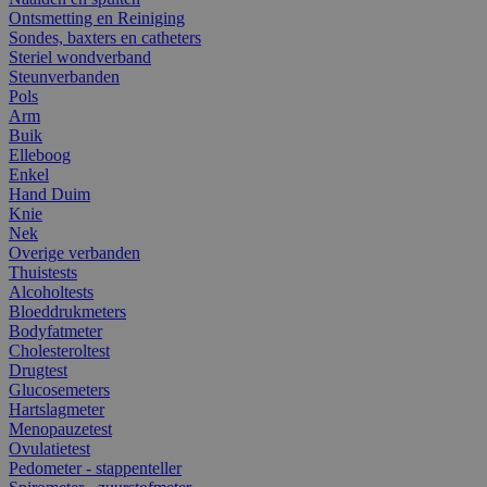
Ontsmetting en Reiniging
Sondes, baxters en catheters
Steriel wondverband
Steunverbanden
Pols
Arm
Buik
Elleboog
Enkel
Hand Duim
Knie
Nek
Overige verbanden
Thuistests
Alcoholtests
Bloeddrukmeters
Bodyfatmeter
Cholesteroltest
Drugtest
Glucosemeters
Hartslagmeter
Menopauzetest
Ovulatietest
Pedometer - stappenteller