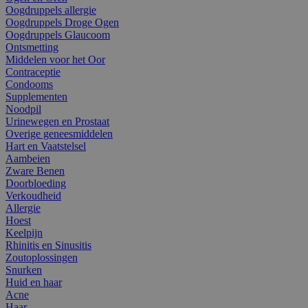
Oogdruppels allergie
Oogdruppels Droge Ogen
Oogdruppels Glaucoom
Ontsmetting
Middelen voor het Oor
Contraceptie
Condooms
Supplementen
Noodpil
Urinewegen en Prostaat
Overige geneesmiddelen
Hart en Vaatstelsel
Aambeien
Zware Benen
Doorbloeding
Verkoudheid
Allergie
Hoest
Keelpijn
Rhinitis en Sinusitis
Zoutoplossingen
Snurken
Huid en haar
Acne
Haar