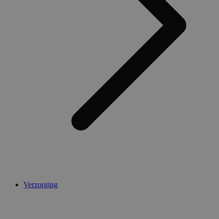
AWSALBCORS
1 week
Amazon.com Inc.
widget-
mediator.zopim.com
CookieScriptConsent
5 maanden 4
CookieScript
weken
.medibib.nl
Verzorging
Aanbieder