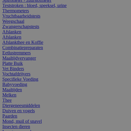
Spirometer - zuurstofmeter
Teststroken : bloed, speeksel, urine
Thermometers
Vruchtbaarheidstests
Weegschaal
Zwangerschapstests
Afslanken
Afslanken
Afslankthee en Koffie
Combinatiepreparaten
Eetlustremmers
Maaltijdvervanger
Platte Buik
Vet Binders
Vochtafdrijvers
Specifieke Voeding
Babyvoeding
Maaltijden
Melken
Thee
Diergeneesmiddelen
Duiven en vogels
Paarden
Mond, muil of snavel
Insecten dieren