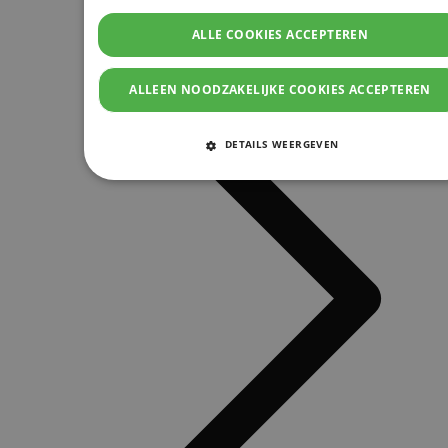
ALLE COOKIES ACCEPTEREN
ALLEEN NOODZAKELIJKE COOKIES ACCEPTEREN
DETAILS WEERGEVEN
STRIKT NOODZAKELIJKE COOKIES
PRESTATIE COOKIES
TARGETING COOKIES
FUNCTIONELE COOKIES
Strikt noodzakelijke cookies
Prestatie cookies