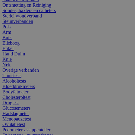
Ontsmetting en Reiniging
Sondes, baxters en catheters
Steriel wondverband
Steunverbanden
Pols
Arm
Buik
Elleboog
Enkel
Hand Duim
Knie
Nek
Overige verbanden
Thuistests
Alcoholtests
Bloeddrukmeters
Bodyfatmeter
Cholesteroltest
Drugtest
Glucosemeters
Hartslagmeter
Menopauzetest
Ovulatietest
Pedometer - stappenteller