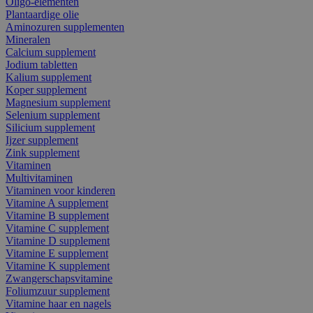
Oligo-elementen
Plantaardige olie
Aminozuren supplementen
Mineralen
Calcium supplement
Jodium tabletten
Kalium supplement
Koper supplement
Magnesium supplement
Selenium supplement
Silicium supplement
Ijzer supplement
Zink supplement
Vitaminen
Multivitaminen
Vitaminen voor kinderen
Vitamine A supplement
Vitamine B supplement
Vitamine C supplement
Vitamine D supplement
Vitamine E supplement
Vitamine K supplement
Zwangerschapsvitamine
Foliumzuur supplement
Vitamine haar en nagels