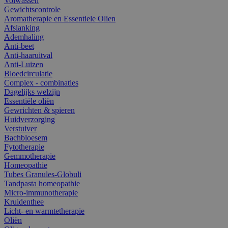
Volwassen
Gewichtscontrole
Aromatherapie en Essentiele Olien
Afslanking
Ademhaling
Anti-beet
Anti-haaruitval
Anti-Luizen
Bloedcirculatie
Complex - combinaties
Dagelijks welzijn
Essentiële oliën
Gewrichten & spieren
Huidverzorging
Verstuiver
Bachbloesem
Fytotherapie
Gemmotherapie
Homeopathie
Tubes Granules-Globuli
Tandpasta homeopathie
Micro-immunotherapie
Kruidenthee
Licht- en warmtetherapie
Oliën