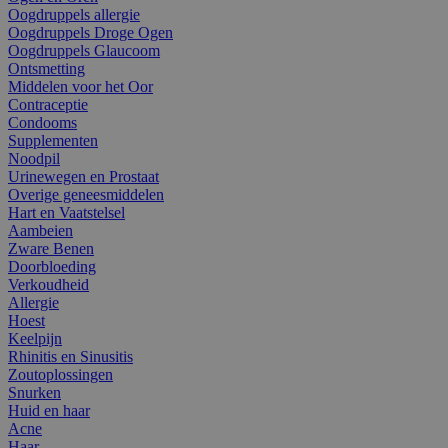
Oogdruppels allergie
Oogdruppels Droge Ogen
Oogdruppels Glaucoom
Ontsmetting
Middelen voor het Oor
Contraceptie
Condooms
Supplementen
Noodpil
Urinewegen en Prostaat
Overige geneesmiddelen
Hart en Vaatstelsel
Aambeien
Zware Benen
Doorbloeding
Verkoudheid
Allergie
Hoest
Keelpijn
Rhinitis en Sinusitis
Zoutoplossingen
Snurken
Huid en haar
Acne
Haar