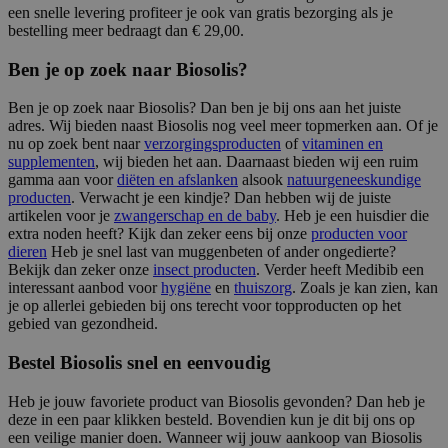
een snelle levering profiteer je ook van gratis bezorging als je
bestelling meer bedraagt dan € 29,00.
Ben je op zoek naar Biosolis?
Ben je op zoek naar Biosolis? Dan ben je bij ons aan het juiste
adres. Wij bieden naast Biosolis nog veel meer topmerken aan. Of je
nu op zoek bent naar
verzorgingsproducten
of
vitaminen en
supplementen
, wij bieden het aan. Daarnaast bieden wij een ruim
gamma aan voor
diëten en afslanken
alsook
natuurgeneeskundige
producten
. Verwacht je een kindje? Dan hebben wij de juiste
artikelen voor je
zwangerschap en de baby
. Heb je een huisdier die
extra noden heeft? Kijk dan zeker eens bij onze
producten voor
dieren
Heb je snel last van muggenbeten of ander ongedierte?
Bekijk dan zeker onze
insect producten
. Verder heeft Medibib een
interessant aanbod voor
hygiëne
en
thuiszorg
. Zoals je kan zien, kan
je op allerlei gebieden bij ons terecht voor topproducten op het
gebied van gezondheid.
Bestel Biosolis snel en eenvoudig
Heb je jouw favoriete product van Biosolis gevonden? Dan heb je
deze in een paar klikken besteld. Bovendien kun je dit bij ons op
een veilige manier doen. Wanneer wij jouw aankoop van Biosolis