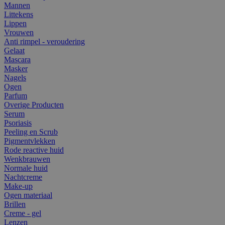
Mannen
Littekens
Lippen
Vrouwen
Anti rimpel - veroudering
Gelaat
Mascara
Masker
Nagels
Ogen
Parfum
Overige Producten
Serum
Psoriasis
Peeling en Scrub
Pigmentvlekken
Rode reactive huid
Wenkbrauwen
Normale huid
Nachtcreme
Make-up
Ogen materiaal
Brillen
Creme - gel
Lenzen