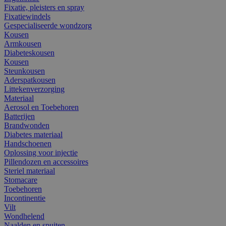
Fixatie, pleisters en spray
Fixatiewindels
Gespecialiseerde wondzorg
Kousen
Armkousen
Diabeteskousen
Kousen
Steunkousen
Aderspatkousen
Littekenverzorging
Materiaal
Aerosol en Toebehoren
Batterijen
Brandwonden
Diabetes materiaal
Handschoenen
Oplossing voor injectie
Pillendozen en accessoires
Steriel materiaal
Stomacare
Toebehoren
Incontinentie
Vilt
Wondhelend
Naalden en spuiten