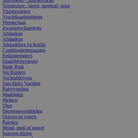
Spirometer - zuurstofmeter
Teststroken : bloed, speeksel, urine
Thermometers
Vruchtbaarheidstests
Weegschaal
Zwangerschapstests
Afslanken
Afslanken
Afslankthee en Koffie
Combinatiepreparaten
Eetlustremmers
Maaltijdvervanger
Platte Buik
Vet Binders
Vochtafdrijvers
Specifieke Voeding
Babyvoeding
Maaltijden
Melken
Thee
Diergeneesmiddelen
Duiven en vogels
Paarden
Mond, muil of snavel
Insecten dieren