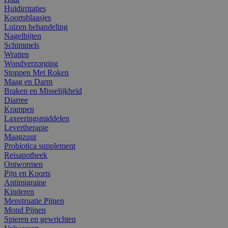
Huidirritaties
Koortsblaasjes
Luizen behandeling
Nagelbijten
Schimmels
Wratten
Wondverzorging
Stoppen Met Roken
Maag en Darm
Braken en Misselijkheid
Diarree
Krampen
Laxeeringsmiddelen
Levertherapie
Maagzuur
Probiotica supplement
Reisapotheek
Ontwormen
Pijn en Koorts
Antimigraine
Kinderen
Menstruatie Pijnen
Mond Pijnen
Spieren en gewrichten