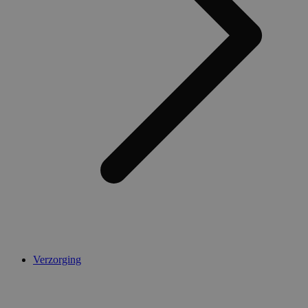
AWSALBCORS
1 week
Amazon.com Inc.
widget-
mediator.zopim.com
CookieScriptConsent
5 maanden 4
CookieScript
weken
.medibib.nl
Verzorging
Aanbieder