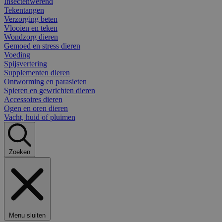
Insectenwerend
Tekentangen
Verzorging beten
Vlooien en teken
Wondzorg dieren
Gemoed en stress dieren
Voeding
Spijsvertering
Supplementen dieren
Ontworming en parasieten
Spieren en gewrichten dieren
Accessoires dieren
Ogen en oren dieren
Vacht, huid of pluimen
Zoeken
Menu sluiten