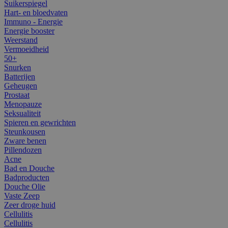
Suikerspiegel
Hart- en bloedvaten
Immuno - Energie
Energie booster
Weerstand
Vermoeidheid
50+
Snurken
Batterijen
Geheugen
Prostaat
Menopauze
Seksualiteit
Spieren en gewrichten
Steunkousen
Zware benen
Pillendozen
Acne
Bad en Douche
Badproducten
Douche Olie
Vaste Zeep
Zeer droge huid
Cellulitis
Cellulitis