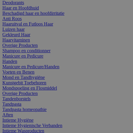
Deodorants
Haar en Hoofdhuid
Beschadigd haar en hoofdirritatie
Anti Roos
Haaruitval en Futloos Haar
Luizen haar
Gekleurd Haar
Haarvitaminen
Overige Producten
Shampoo en conditionner
Manicure en Pedicure
Handen
Manicure en Pedicure/Handen
Voeten en Benen
Mond en Tandhygiëne
Kunstgebit Toebehoren
Mondspoeling en Flosmiddel
Overige Producten
Tandenborstels
Tandpasta
Tandpasta homeopathie
Aften
Intieme Hygiëne
Intieme Hygienische Verbanden
Intieme Wasproducten