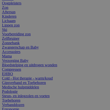
Oogpleisters
Zon
Aftersun
Kinderen
Lichaam
Lippen zon
Ski
Voorbereiding zon
Zelfbruiner
Zonnebank
Zwangerschap en Baby
Accessoires
Mama
Verzorging Baby
Bloedstelping en uitdrogen wonden
Compressen
EHBO
Cold - Hot therapie - warm/koud
Gipsverband en Toebehoren
Medische hulpmiddelen
Podologie
Steun- en inlegzolen en voeten
Toebehoren
Verbanddozen
Ergonomie