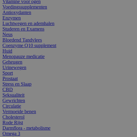
Vitamine voor ogen
Voedingssupplementen
Antioxydanten
Enzymen
Luchtwegen en ademhalen
Studeren en Examens
Neus
Bloedend Tandvlees
Coenzyme Q10 supplement
Huid
Menopauze medicatie
Geheugen
Urinewegen
Sport
Prostaat
Stress en Slaap
CBD
Seksualiteit
Gewrichten
Circulatie
Vermoeide benen
Cholesterol
Rode Rijst
Darmflora - metabolisme
Omega 3