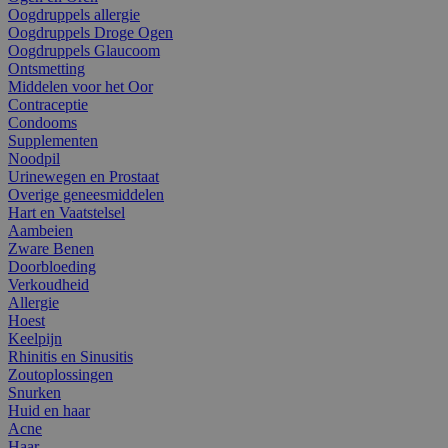
Oogdruppels allergie
Oogdruppels Droge Ogen
Oogdruppels Glaucoom
Ontsmetting
Middelen voor het Oor
Contraceptie
Condooms
Supplementen
Noodpil
Urinewegen en Prostaat
Overige geneesmiddelen
Hart en Vaatstelsel
Aambeien
Zware Benen
Doorbloeding
Verkoudheid
Allergie
Hoest
Keelpijn
Rhinitis en Sinusitis
Zoutoplossingen
Snurken
Huid en haar
Acne
Haar