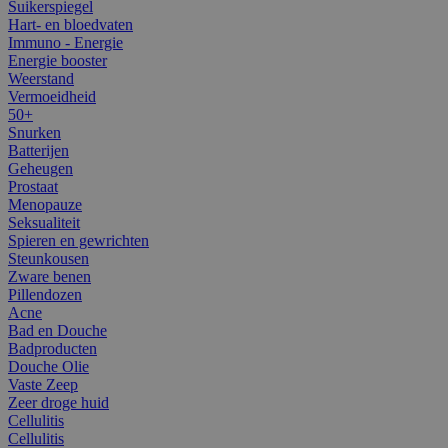
Suikerspiegel
Hart- en bloedvaten
Immuno - Energie
Energie booster
Weerstand
Vermoeidheid
50+
Snurken
Batterijen
Geheugen
Prostaat
Menopauze
Seksualiteit
Spieren en gewrichten
Steunkousen
Zware benen
Pillendozen
Acne
Bad en Douche
Badproducten
Douche Olie
Vaste Zeep
Zeer droge huid
Cellulitis
Cellulitis