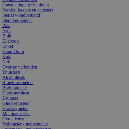
Ontsmetting en Reiniging
Sondes, baxters en catheters
Steriel wondverband
Steunverbanden
Pols
Arm
Buik
Elleboog
Enkel
Hand Duim
Knie
Nek
Overige verbanden
Thuistests
Alcoholtests
Bloeddrukmeters
Bodyfatmeter
Cholesteroltest
Drugtest
Glucosemeters
Hartslagmeter
Menopauzetest
Ovulatietest
Pedometer - stappenteller