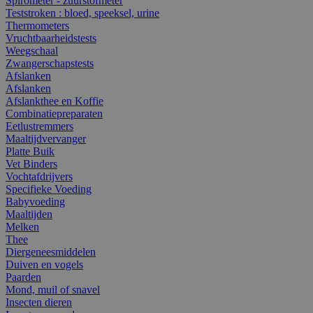
Spirometer - zuurstofmeter
Teststroken : bloed, speeksel, urine
Thermometers
Vruchtbaarheidstests
Weegschaal
Zwangerschapstests
Afslanken
Afslanken
Afslankthee en Koffie
Combinatiepreparaten
Eetlustremmers
Maaltijdvervanger
Platte Buik
Vet Binders
Vochtafdrijvers
Specifieke Voeding
Babyvoeding
Maaltijden
Melken
Thee
Diergeneesmiddelen
Duiven en vogels
Paarden
Mond, muil of snavel
Insecten dieren