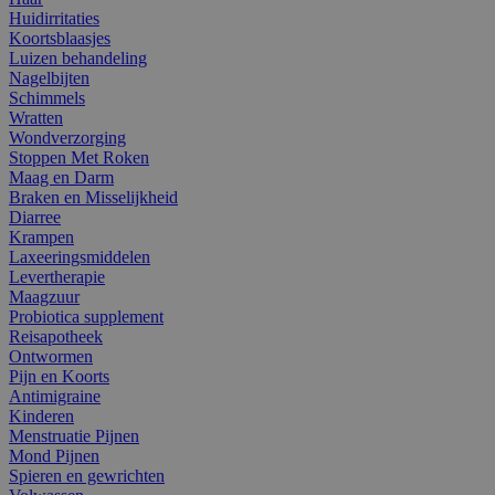
Huidirritaties
Koortsblaasjes
Luizen behandeling
Nagelbijten
Schimmels
Wratten
Wondverzorging
Stoppen Met Roken
Maag en Darm
Braken en Misselijkheid
Diarree
Krampen
Laxeeringsmiddelen
Levertherapie
Maagzuur
Probiotica supplement
Reisapotheek
Ontwormen
Pijn en Koorts
Antimigraine
Kinderen
Menstruatie Pijnen
Mond Pijnen
Spieren en gewrichten