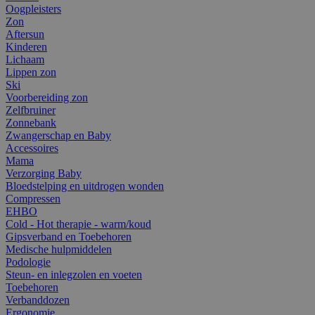
Oogpleisters
Zon
Aftersun
Kinderen
Lichaam
Lippen zon
Ski
Voorbereiding zon
Zelfbruiner
Zonnebank
Zwangerschap en Baby
Accessoires
Mama
Verzorging Baby
Bloedstelping en uitdrogen wonden
Compressen
EHBO
Cold - Hot therapie - warm/koud
Gipsverband en Toebehoren
Medische hulpmiddelen
Podologie
Steun- en inlegzolen en voeten
Toebehoren
Verbanddozen
Ergonomie