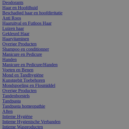
Deodorants
Haar en Hoofdhuid
Beschadigd haar en hoofdirritatie
Anti Roos
Haaruitval en Futloos Haar
Luizen haar
Gekleurd Haar
Haarvitaminen
Overige Producten
Shampoo en conditionner
Manicure en Pedicure
Handen
Manicure en Pedicure/Handen
Voeten en Benen
Mond en Tandhygiëne
Kunstgebit Toebehoren
Mondspoeling en Flosmiddel
Overige Producten
Tandenborstels
Tandpasta
Tandpasta homeopathie
Aften
Intieme Hygiëne
Intieme Hygienische Verbanden
Intieme Wasproducten