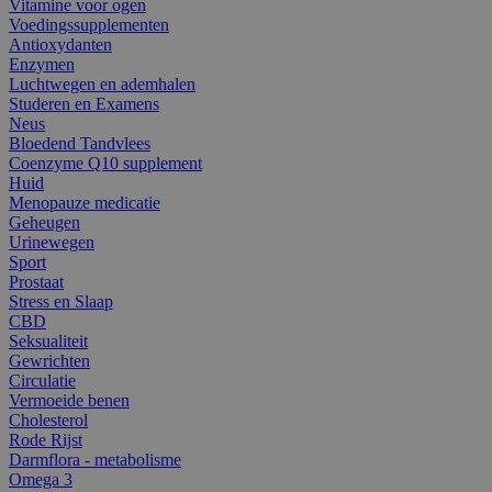
Vitamine voor ogen
Voedingssupplementen
Antioxydanten
Enzymen
Luchtwegen en ademhalen
Studeren en Examens
Neus
Bloedend Tandvlees
Coenzyme Q10 supplement
Huid
Menopauze medicatie
Geheugen
Urinewegen
Sport
Prostaat
Stress en Slaap
CBD
Seksualiteit
Gewrichten
Circulatie
Vermoeide benen
Cholesterol
Rode Rijst
Darmflora - metabolisme
Omega 3