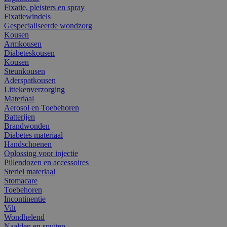
Fixatie, pleisters en spray
Fixatiewindels
Gespecialiseerde wondzorg
Kousen
Armkousen
Diabeteskousen
Kousen
Steunkousen
Aderspatkousen
Littekenverzorging
Materiaal
Aerosol en Toebehoren
Batterijen
Brandwonden
Diabetes materiaal
Handschoenen
Oplossing voor injectie
Pillendozen en accessoires
Steriel materiaal
Stomacare
Toebehoren
Incontinentie
Vilt
Wondhelend
Naalden en spuiten