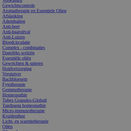
Volwassen
Gewichtscontrole
Aromatherapie en Essentiele Olien
Afslanking
Ademhaling
Anti-beet
Anti-haaruitval
Anti-Luizen
Bloedcirculatie
Complex - combinaties
Dagelijks welzijn
Essentiële oliën
Gewrichten & spieren
Huidverzorging
Verstuiver
Bachbloesem
Fytotherapie
Gemmotherapie
Homeopathie
Tubes Granules-Globuli
Tandpasta homeopathie
Micro-immunotherapie
Kruidenthee
Licht- en warmtetherapie
Oliën