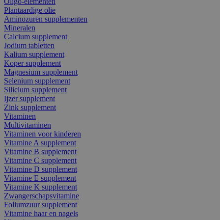
Oligo-elementen
Plantaardige olie
Aminozuren supplementen
Mineralen
Calcium supplement
Jodium tabletten
Kalium supplement
Koper supplement
Magnesium supplement
Selenium supplement
Silicium supplement
Ijzer supplement
Zink supplement
Vitaminen
Multivitaminen
Vitaminen voor kinderen
Vitamine A supplement
Vitamine B supplement
Vitamine C supplement
Vitamine D supplement
Vitamine E supplement
Vitamine K supplement
Zwangerschapsvitamine
Foliumzuur supplement
Vitamine haar en nagels