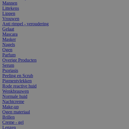
Mannen
Littekens
Lippen
Vrouwen
Anti rimpel - veroudering
Gelaat
Mascara
Masker
Nagels
Ogen
Parfum
Overige Producten
Serum
Psoriasis
Peeling en Scrub
Pigmentvlekken
Rode reactive huid
Wenkbrauwen
Normale huid
Nachtcreme
Make-up
Ogen materiaal
Brillen
Creme - gel
Lenzen