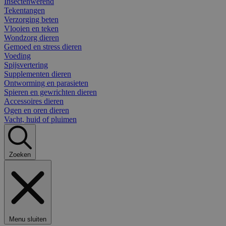
Insectenwerend
Tekentangen
Verzorging beten
Vlooien en teken
Wondzorg dieren
Gemoed en stress dieren
Voeding
Spijsvertering
Supplementen dieren
Ontworming en parasieten
Spieren en gewrichten dieren
Accessoires dieren
Ogen en oren dieren
Vacht, huid of pluimen
Zoeken
Menu sluiten