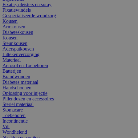
Fixatie, pleisters en spray
Fixatiewindels
Gespecialiseerde wondzorg
Kousen
Armkousen
Diabeteskousen
Kousen
Steunkousen
Aderspatkousen
Littekenverzorging
Materiaal
Aerosol en Toebehoren
Batterijen
Brandwonden
Diabetes materiaal
Handschoenen
Oplossing voor injectie
Pillendozen en accessoires
Steriel materiaal
Stomacare
Toebehoren
Incontinentie
Vilt
Wondhelend
Naalden en spuiten