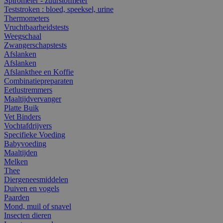
Spirometer - zuurstofmeter
Teststroken : bloed, speeksel, urine
Thermometers
Vruchtbaarheidstests
Weegschaal
Zwangerschapstests
Afslanken
Afslanken
Afslankthee en Koffie
Combinatiepreparaten
Eetlustremmers
Maaltijdvervanger
Platte Buik
Vet Binders
Vochtafdrijvers
Specifieke Voeding
Babyvoeding
Maaltijden
Melken
Thee
Diergeneesmiddelen
Duiven en vogels
Paarden
Mond, muil of snavel
Insecten dieren