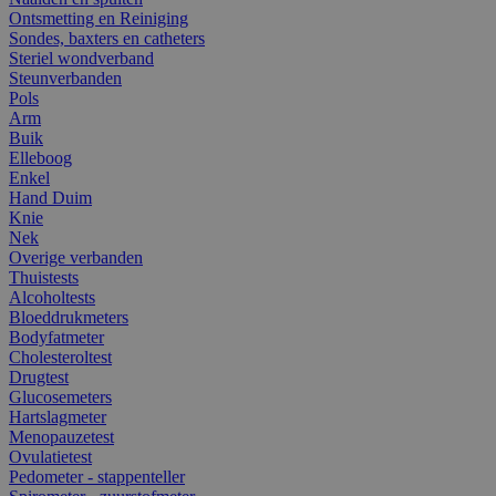
Ontsmetting en Reiniging
Sondes, baxters en catheters
Steriel wondverband
Steunverbanden
Pols
Arm
Buik
Elleboog
Enkel
Hand Duim
Knie
Nek
Overige verbanden
Thuistests
Alcoholtests
Bloeddrukmeters
Bodyfatmeter
Cholesteroltest
Drugtest
Glucosemeters
Hartslagmeter
Menopauzetest
Ovulatietest
Pedometer - stappenteller