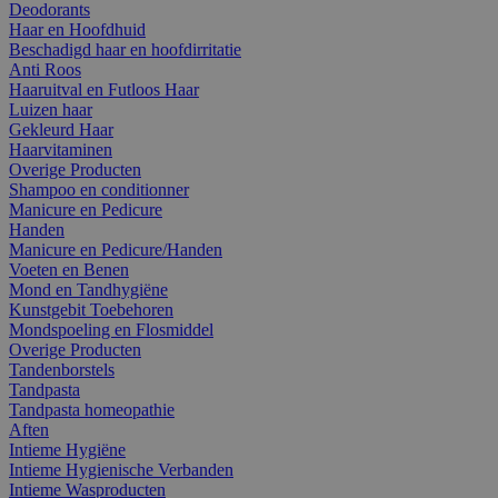
Deodorants
Haar en Hoofdhuid
Beschadigd haar en hoofdirritatie
Anti Roos
Haaruitval en Futloos Haar
Luizen haar
Gekleurd Haar
Haarvitaminen
Overige Producten
Shampoo en conditionner
Manicure en Pedicure
Handen
Manicure en Pedicure/Handen
Voeten en Benen
Mond en Tandhygiëne
Kunstgebit Toebehoren
Mondspoeling en Flosmiddel
Overige Producten
Tandenborstels
Tandpasta
Tandpasta homeopathie
Aften
Intieme Hygiëne
Intieme Hygienische Verbanden
Intieme Wasproducten