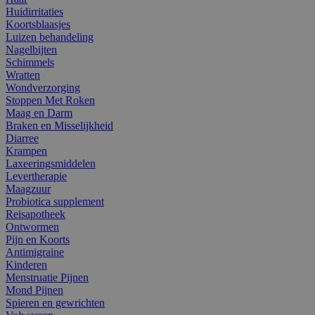
Huidirritaties
Koortsblaasjes
Luizen behandeling
Nagelbijten
Schimmels
Wratten
Wondverzorging
Stoppen Met Roken
Maag en Darm
Braken en Misselijkheid
Diarree
Krampen
Laxeeringsmiddelen
Levertherapie
Maagzuur
Probiotica supplement
Reisapotheek
Ontwormen
Pijn en Koorts
Antimigraine
Kinderen
Menstruatie Pijnen
Mond Pijnen
Spieren en gewrichten