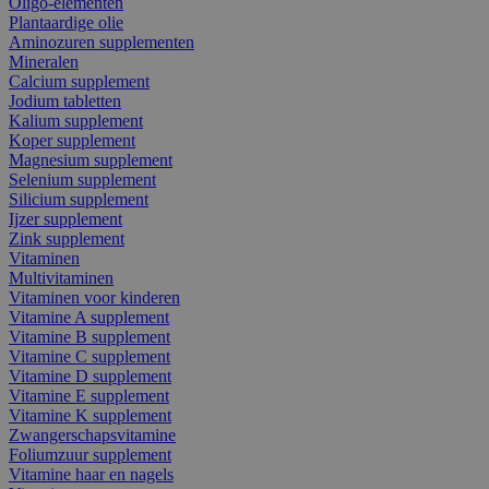
Oligo-elementen
Plantaardige olie
Aminozuren supplementen
Mineralen
Calcium supplement
Jodium tabletten
Kalium supplement
Koper supplement
Magnesium supplement
Selenium supplement
Silicium supplement
Ijzer supplement
Zink supplement
Vitaminen
Multivitaminen
Vitaminen voor kinderen
Vitamine A supplement
Vitamine B supplement
Vitamine C supplement
Vitamine D supplement
Vitamine E supplement
Vitamine K supplement
Zwangerschapsvitamine
Foliumzuur supplement
Vitamine haar en nagels