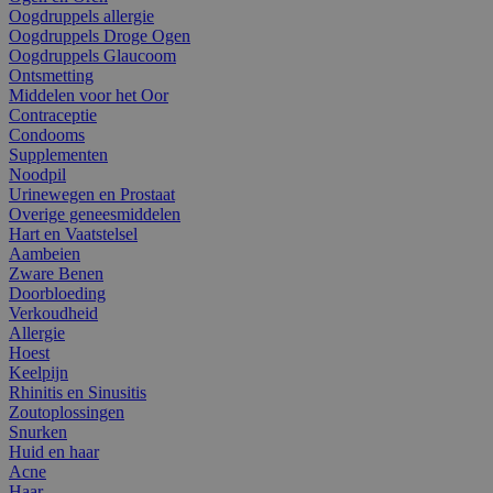
Oogdruppels allergie
Oogdruppels Droge Ogen
Oogdruppels Glaucoom
Ontsmetting
Middelen voor het Oor
Contraceptie
Condooms
Supplementen
Noodpil
Urinewegen en Prostaat
Overige geneesmiddelen
Hart en Vaatstelsel
Aambeien
Zware Benen
Doorbloeding
Verkoudheid
Allergie
Hoest
Keelpijn
Rhinitis en Sinusitis
Zoutoplossingen
Snurken
Huid en haar
Acne
Haar