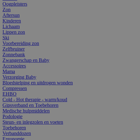
Oogpleisters
Zon
Aftersun
Kinderen
Lichaam
Lippen zon
Ski
Voorbereiding zon
Zelfbruiner
Zonnebank
Zwangerschap en Baby
Accessoires
Mama
Verzorging Baby
Bloedstelping en uitdrogen wonden
Compressen
EHBO
Cold - Hot therapie - warm/koud
Gipsverband en Toebehoren
Medische hulpmiddelen
Podologie
Steun- en inlegzolen en voeten
Toebehoren
Verbanddozen
Ergonomie