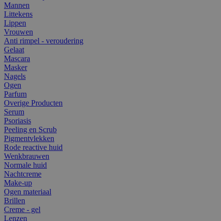
Mannen
Littekens
Lippen
Vrouwen
Anti rimpel - veroudering
Gelaat
Mascara
Masker
Nagels
Ogen
Parfum
Overige Producten
Serum
Psoriasis
Peeling en Scrub
Pigmentvlekken
Rode reactive huid
Wenkbrauwen
Normale huid
Nachtcreme
Make-up
Ogen materiaal
Brillen
Creme - gel
Lenzen