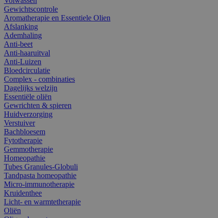
Volwassen
Gewichtscontrole
Aromatherapie en Essentiele Olien
Afslanking
Ademhaling
Anti-beet
Anti-haaruitval
Anti-Luizen
Bloedcirculatie
Complex - combinaties
Dagelijks welzijn
Essentiële oliën
Gewrichten & spieren
Huidverzorging
Verstuiver
Bachbloesem
Fytotherapie
Gemmotherapie
Homeopathie
Tubes Granules-Globuli
Tandpasta homeopathie
Micro-immunotherapie
Kruidenthee
Licht- en warmtetherapie
Oliën