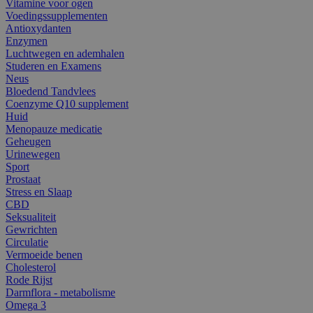
Vitamine voor ogen
Voedingssupplementen
Antioxydanten
Enzymen
Luchtwegen en ademhalen
Studeren en Examens
Neus
Bloedend Tandvlees
Coenzyme Q10 supplement
Huid
Menopauze medicatie
Geheugen
Urinewegen
Sport
Prostaat
Stress en Slaap
CBD
Seksualiteit
Gewrichten
Circulatie
Vermoeide benen
Cholesterol
Rode Rijst
Darmflora - metabolisme
Omega 3