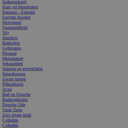
Suikerspiegel
Hart- en bloedvaten
Immuno - Energie
Energie booster
Weerstand
Vermoeidheid
50+
Snurken
Batterijen
Geheugen
Prostaat
Menopauze
Seksualiteit
Spieren en gewrichten
Steunkousen
Zware benen
Pillendozen
Acne
Bad en Douche
Badproducten
Douche Olie
Vaste Zeep
Zeer droge huid
Cellulitis
Cellulitis