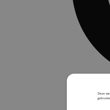
Deze web
gebruike