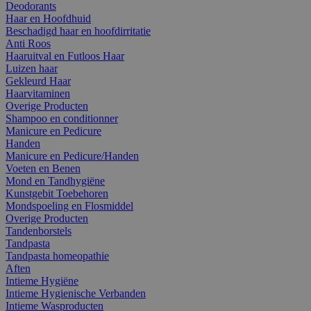
Deodorants
Haar en Hoofdhuid
Beschadigd haar en hoofdirritatie
Anti Roos
Haaruitval en Futloos Haar
Luizen haar
Gekleurd Haar
Haarvitaminen
Overige Producten
Shampoo en conditionner
Manicure en Pedicure
Handen
Manicure en Pedicure/Handen
Voeten en Benen
Mond en Tandhygiëne
Kunstgebit Toebehoren
Mondspoeling en Flosmiddel
Overige Producten
Tandenborstels
Tandpasta
Tandpasta homeopathie
Aften
Intieme Hygiëne
Intieme Hygienische Verbanden
Intieme Wasproducten