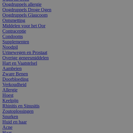
Oogdruppels allergie
Oogdruppels Droge Ogen
Oogdruppels Glaucoom
Ontsmetting
Middelen voor het Oor
Contraceptie
Condooms
Supplementen
Noodpil
Urinewegen en Prostaat
Overige geneesmiddelen
Hart en Vaatstelsel
Aambeien
Zware Benen
Doorbloeding
Verkoudheid
Allergie
Hoest
Keelpijn
Rhinitis en Sinusitis
Zoutoplossingen
Snurken
Huid en haar
Acne
Haar