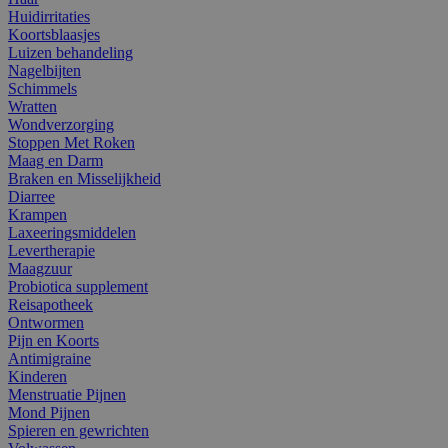
Huidirritaties
Koortsblaasjes
Luizen behandeling
Nagelbijten
Schimmels
Wratten
Wondverzorging
Stoppen Met Roken
Maag en Darm
Braken en Misselijkheid
Diarree
Krampen
Laxeeringsmiddelen
Levertherapie
Maagzuur
Probiotica supplement
Reisapotheek
Ontwormen
Pijn en Koorts
Antimigraine
Kinderen
Menstruatie Pijnen
Mond Pijnen
Spieren en gewrichten