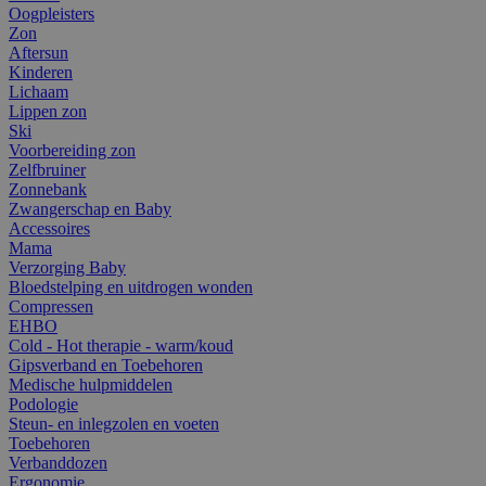
Oogpleisters
Zon
Aftersun
Kinderen
Lichaam
Lippen zon
Ski
Voorbereiding zon
Zelfbruiner
Zonnebank
Zwangerschap en Baby
Accessoires
Mama
Verzorging Baby
Bloedstelping en uitdrogen wonden
Compressen
EHBO
Cold - Hot therapie - warm/koud
Gipsverband en Toebehoren
Medische hulpmiddelen
Podologie
Steun- en inlegzolen en voeten
Toebehoren
Verbanddozen
Ergonomie