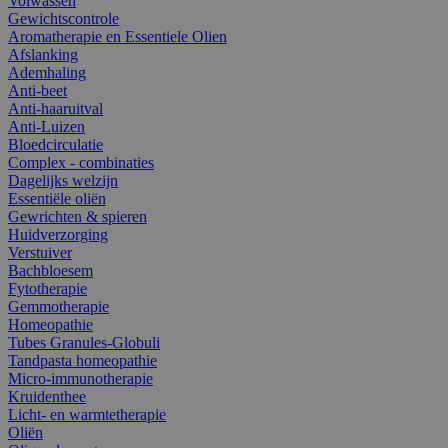
Volwassen
Gewichtscontrole
Aromatherapie en Essentiele Olien
Afslanking
Ademhaling
Anti-beet
Anti-haaruitval
Anti-Luizen
Bloedcirculatie
Complex - combinaties
Dagelijks welzijn
Essentiële oliën
Gewrichten & spieren
Huidverzorging
Verstuiver
Bachbloesem
Fytotherapie
Gemmotherapie
Homeopathie
Tubes Granules-Globuli
Tandpasta homeopathie
Micro-immunotherapie
Kruidenthee
Licht- en warmtetherapie
Oliën