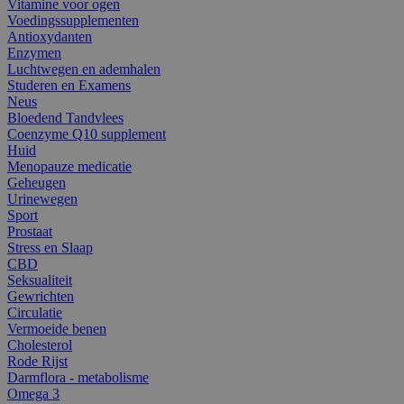
Vitamine voor ogen
Voedingssupplementen
Antioxydanten
Enzymen
Luchtwegen en ademhalen
Studeren en Examens
Neus
Bloedend Tandvlees
Coenzyme Q10 supplement
Huid
Menopauze medicatie
Geheugen
Urinewegen
Sport
Prostaat
Stress en Slaap
CBD
Seksualiteit
Gewrichten
Circulatie
Vermoeide benen
Cholesterol
Rode Rijst
Darmflora - metabolisme
Omega 3