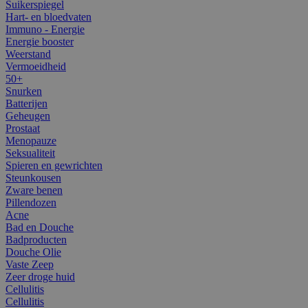
Suikerspiegel
Hart- en bloedvaten
Immuno - Energie
Energie booster
Weerstand
Vermoeidheid
50+
Snurken
Batterijen
Geheugen
Prostaat
Menopauze
Seksualiteit
Spieren en gewrichten
Steunkousen
Zware benen
Pillendozen
Acne
Bad en Douche
Badproducten
Douche Olie
Vaste Zeep
Zeer droge huid
Cellulitis
Cellulitis