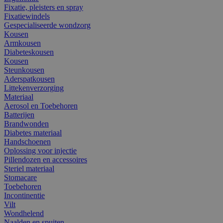
Fixatie, pleisters en spray
Fixatiewindels
Gespecialiseerde wondzorg
Kousen
Armkousen
Diabeteskousen
Kousen
Steunkousen
Aderspatkousen
Littekenverzorging
Materiaal
Aerosol en Toebehoren
Batterijen
Brandwonden
Diabetes materiaal
Handschoenen
Oplossing voor injectie
Pillendozen en accessoires
Steriel materiaal
Stomacare
Toebehoren
Incontinentie
Vilt
Wondhelend
Naalden en spuiten