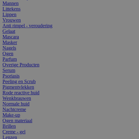
Mannen
Littekens
Lippen
Vrouwen
Anti rimpel - veroudering
Gelaat
Mascara
Masker
Nagels
Ogen
Parfum
Overige Producten
Serum
Psoriasis
Peeling en Scrub
Pigmentvlekken
Rode reactive huid
Wenkbrauwen
Normale huid
Nachtcreme
Make-up
Ogen materiaal
Brillen
Creme - gel
Lenzen