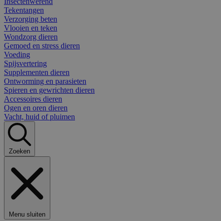
Insectenwerend
Tekentangen
Verzorging beten
Vlooien en teken
Wondzorg dieren
Gemoed en stress dieren
Voeding
Spijsvertering
Supplementen dieren
Ontworming en parasieten
Spieren en gewrichten dieren
Accessoires dieren
Ogen en oren dieren
Vacht, huid of pluimen
Zoeken
Menu sluiten