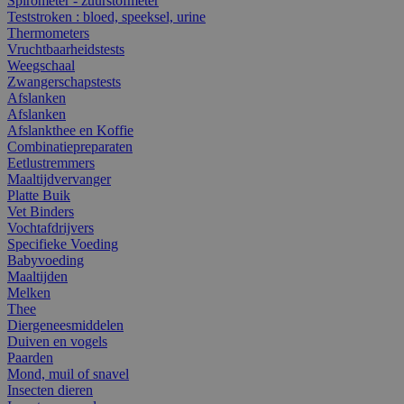
Spirometer - zuurstofmeter
Teststroken : bloed, speeksel, urine
Thermometers
Vruchtbaarheidstests
Weegschaal
Zwangerschapstests
Afslanken
Afslanken
Afslankthee en Koffie
Combinatiepreparaten
Eetlustremmers
Maaltijdvervanger
Platte Buik
Vet Binders
Vochtafdrijvers
Specifieke Voeding
Babyvoeding
Maaltijden
Melken
Thee
Diergeneesmiddelen
Duiven en vogels
Paarden
Mond, muil of snavel
Insecten dieren