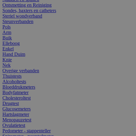
Ontsmetting en Reiniging
Sondes, baxters en catheters
Steriel wondverband
Steunverbanden
Pols
Arm
Buik
Elleboog
Enkel
Hand Duim
Knie
Nek
Overige verbanden
Thuistests
Alcoholtests
Bloeddrukmeters
Bodyfatmeter
Cholesteroltest
Drugtest
Glucosemeters
Hartslagmeter
Menopauzetest
Ovulatietest
Pedometer - stappenteller