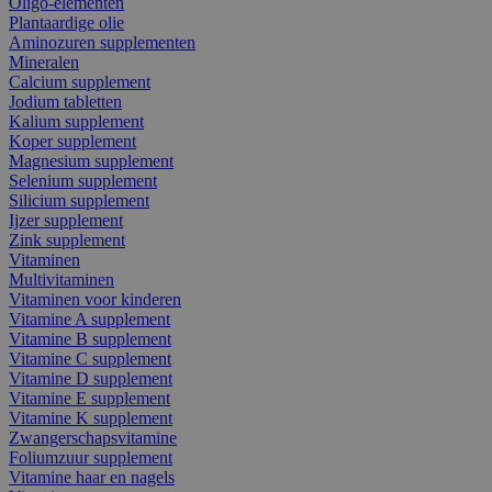
Oligo-elementen
Plantaardige olie
Aminozuren supplementen
Mineralen
Calcium supplement
Jodium tabletten
Kalium supplement
Koper supplement
Magnesium supplement
Selenium supplement
Silicium supplement
Ijzer supplement
Zink supplement
Vitaminen
Multivitaminen
Vitaminen voor kinderen
Vitamine A supplement
Vitamine B supplement
Vitamine C supplement
Vitamine D supplement
Vitamine E supplement
Vitamine K supplement
Zwangerschapsvitamine
Foliumzuur supplement
Vitamine haar en nagels