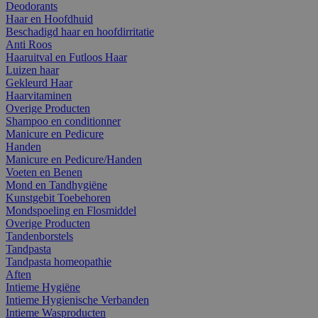
Deodorants
Haar en Hoofdhuid
Beschadigd haar en hoofdirritatie
Anti Roos
Haaruitval en Futloos Haar
Luizen haar
Gekleurd Haar
Haarvitaminen
Overige Producten
Shampoo en conditionner
Manicure en Pedicure
Handen
Manicure en Pedicure/Handen
Voeten en Benen
Mond en Tandhygiëne
Kunstgebit Toebehoren
Mondspoeling en Flosmiddel
Overige Producten
Tandenborstels
Tandpasta
Tandpasta homeopathie
Aften
Intieme Hygiëne
Intieme Hygienische Verbanden
Intieme Wasproducten