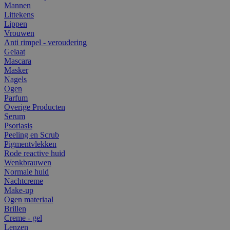
Mannen
Littekens
Lippen
Vrouwen
Anti rimpel - veroudering
Gelaat
Mascara
Masker
Nagels
Ogen
Parfum
Overige Producten
Serum
Psoriasis
Peeling en Scrub
Pigmentvlekken
Rode reactive huid
Wenkbrauwen
Normale huid
Nachtcreme
Make-up
Ogen materiaal
Brillen
Creme - gel
Lenzen