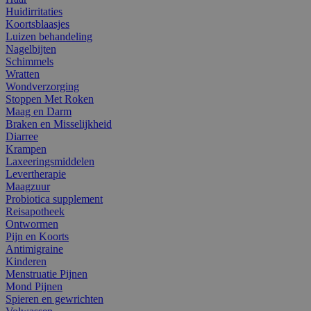
Huidirritaties
Koortsblaasjes
Luizen behandeling
Nagelbijten
Schimmels
Wratten
Wondverzorging
Stoppen Met Roken
Maag en Darm
Braken en Misselijkheid
Diarree
Krampen
Laxeeringsmiddelen
Levertherapie
Maagzuur
Probiotica supplement
Reisapotheek
Ontwormen
Pijn en Koorts
Antimigraine
Kinderen
Menstruatie Pijnen
Mond Pijnen
Spieren en gewrichten