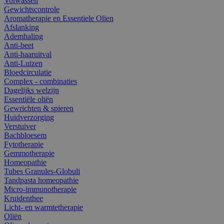
Volwassen
Gewichtscontrole
Aromatherapie en Essentiele Olien
Afslanking
Ademhaling
Anti-beet
Anti-haaruitval
Anti-Luizen
Bloedcirculatie
Complex - combinaties
Dagelijks welzijn
Essentiële oliën
Gewrichten & spieren
Huidverzorging
Verstuiver
Bachbloesem
Fytotherapie
Gemmotherapie
Homeopathie
Tubes Granules-Globuli
Tandpasta homeopathie
Micro-immunotherapie
Kruidenthee
Licht- en warmtetherapie
Oliën