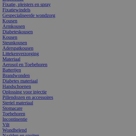
Fixatie, pleisters en spray
Fixatiewindels
Gespecialiseerde wondzorg
Kousen
Armkousen
Diabeteskousen
Kousen
Steunkousen
Aderspatkousen
Littekenverzorging
Materiaal
Aerosol en Toebehoren
Batterijen
Brandwonden
Diabetes materiaal
Handschoenen
Oplossing voor injectie
Pillendozen en accessoires
Steriel materiaal
Stomacare
Toebehoren
Incontinentie
Vilt
Wondhelend
Naalden en spuiten