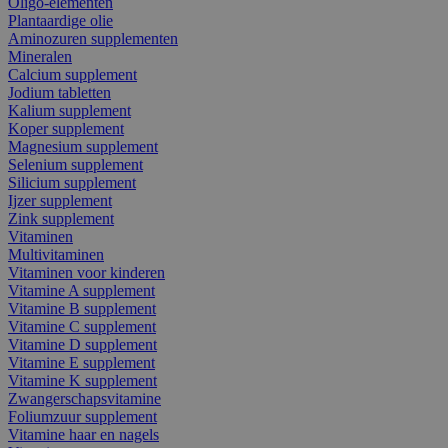
Oligo-elementen
Plantaardige olie
Aminozuren supplementen
Mineralen
Calcium supplement
Jodium tabletten
Kalium supplement
Koper supplement
Magnesium supplement
Selenium supplement
Silicium supplement
Ijzer supplement
Zink supplement
Vitaminen
Multivitaminen
Vitaminen voor kinderen
Vitamine A supplement
Vitamine B supplement
Vitamine C supplement
Vitamine D supplement
Vitamine E supplement
Vitamine K supplement
Zwangerschapsvitamine
Foliumzuur supplement
Vitamine haar en nagels