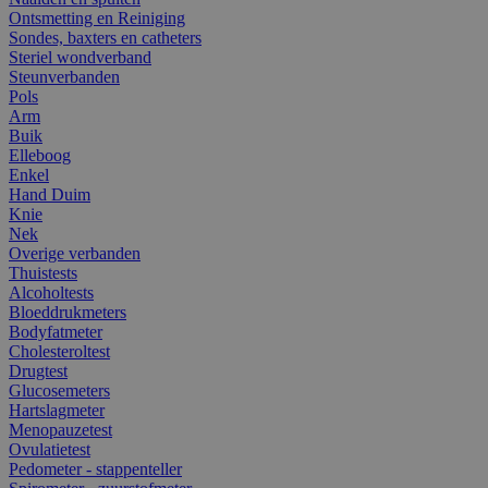
Ontsmetting en Reiniging
Sondes, baxters en catheters
Steriel wondverband
Steunverbanden
Pols
Arm
Buik
Elleboog
Enkel
Hand Duim
Knie
Nek
Overige verbanden
Thuistests
Alcoholtests
Bloeddrukmeters
Bodyfatmeter
Cholesteroltest
Drugtest
Glucosemeters
Hartslagmeter
Menopauzetest
Ovulatietest
Pedometer - stappenteller