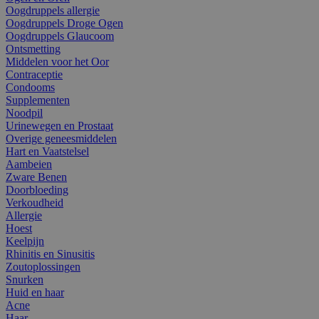
Oogdruppels allergie
Oogdruppels Droge Ogen
Oogdruppels Glaucoom
Ontsmetting
Middelen voor het Oor
Contraceptie
Condooms
Supplementen
Noodpil
Urinewegen en Prostaat
Overige geneesmiddelen
Hart en Vaatstelsel
Aambeien
Zware Benen
Doorbloeding
Verkoudheid
Allergie
Hoest
Keelpijn
Rhinitis en Sinusitis
Zoutoplossingen
Snurken
Huid en haar
Acne
Haar