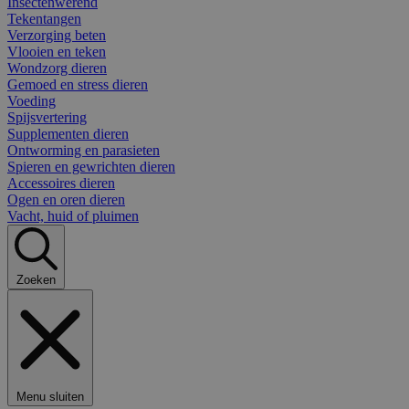
Insectenwerend
Tekentangen
Verzorging beten
Vlooien en teken
Wondzorg dieren
Gemoed en stress dieren
Voeding
Spijsvertering
Supplementen dieren
Ontworming en parasieten
Spieren en gewrichten dieren
Accessoires dieren
Ogen en oren dieren
Vacht, huid of pluimen
Zoeken
Menu sluiten