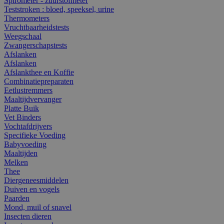
Spirometer - zuurstofmeter
Teststroken : bloed, speeksel, urine
Thermometers
Vruchtbaarheidstests
Weegschaal
Zwangerschapstests
Afslanken
Afslanken
Afslankthee en Koffie
Combinatiepreparaten
Eetlustremmers
Maaltijdvervanger
Platte Buik
Vet Binders
Vochtafdrijvers
Specifieke Voeding
Babyvoeding
Maaltijden
Melken
Thee
Diergeneesmiddelen
Duiven en vogels
Paarden
Mond, muil of snavel
Insecten dieren