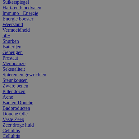
Suikerspiegel
Hart- en bloedvaten
Immuno - Energie
Energie booster
Weerstand
Vermoeidheid
50+
Snurken
Batterijen
Geheugen
Prostaat
Menopauze
Seksualiteit
Spieren en gewrichten
Steunkousen
Zware benen
Pillendozen
Acne
Bad en Douche
Badproducten
Douche Olie
Vaste Zeep
Zeer droge huid
Cellulitis
Cellulitis