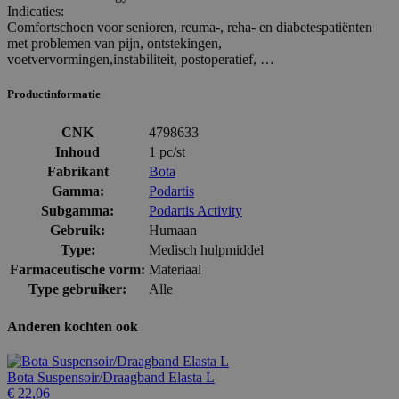
Indicaties:
Comfortschoen voor senioren, reuma-, reha- en diabetespatiënten
met problemen van pijn, ontstekingen,
voetvervormingen,instabiliteit, postoperatief, …
Productinformatie
CNK
4798633
Inhoud
1 pc/st
Fabrikant
Bota
Gamma:
Podartis
Subgamma:
Podartis Activity
Gebruik:
Humaan
Type:
Medisch hulpmiddel
Farmaceutische vorm:
Materiaal
Type gebruiker:
Alle
Anderen kochten ook
Bota Suspensoir/Draagband Elasta L
€ 22,06