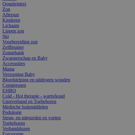
Oogpleisters
Zon
Aftersun
Kinderen
Lichaam
Lippen zon
Ski
Voorbereiding zon
Zelfbruiner
Zonnebank
Zwangerschap en Baby
Accessoires
Mama
Verzorging Baby
Bloedstelping en uitdrogen wonden
Compressen
EHBO
Cold - Hot therapie - warm/koud
Gipsverband en Toebehoren
Medische hulpmiddelen
Podologie
Steun- en inlegzolen en voeten
Toebehoren
Verbanddozen
Ergonomie