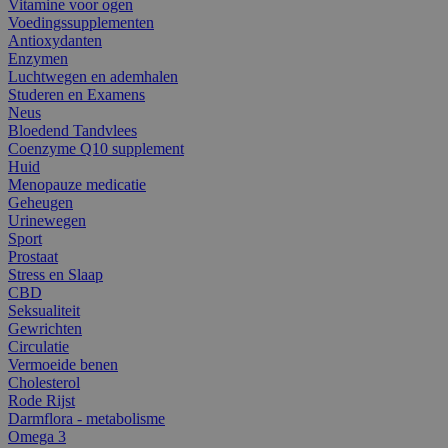
Vitamine voor ogen
Voedingssupplementen
Antioxydanten
Enzymen
Luchtwegen en ademhalen
Studeren en Examens
Neus
Bloedend Tandvlees
Coenzyme Q10 supplement
Huid
Menopauze medicatie
Geheugen
Urinewegen
Sport
Prostaat
Stress en Slaap
CBD
Seksualiteit
Gewrichten
Circulatie
Vermoeide benen
Cholesterol
Rode Rijst
Darmflora - metabolisme
Omega 3