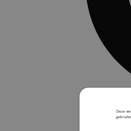
Deze web
gebruike