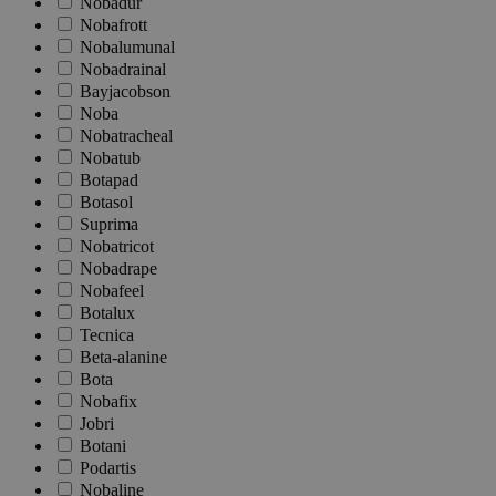
Nobadur
Nobafrott
Nobalumunal
Nobadrainal
Bayjacobson
Noba
Nobatracheal
Nobatub
Botapad
Botasol
Suprima
Nobatricot
Nobadrape
Nobafeel
Botalux
Tecnica
Beta-alanine
Bota
Nobafix
Jobri
Botani
Podartis
Nobaline