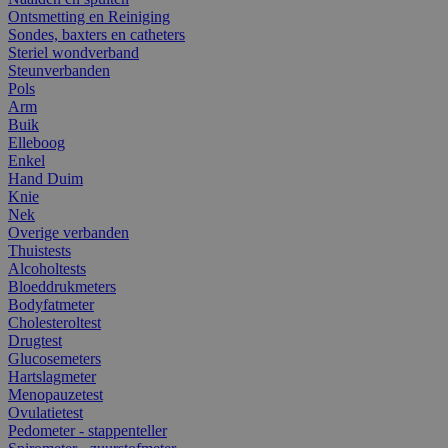
Ontsmetting en Reiniging
Sondes, baxters en catheters
Steriel wondverband
Steunverbanden
Pols
Arm
Buik
Elleboog
Enkel
Hand Duim
Knie
Nek
Overige verbanden
Thuistests
Alcoholtests
Bloeddrukmeters
Bodyfatmeter
Cholesteroltest
Drugtest
Glucosemeters
Hartslagmeter
Menopauzetest
Ovulatietest
Pedometer - stappenteller