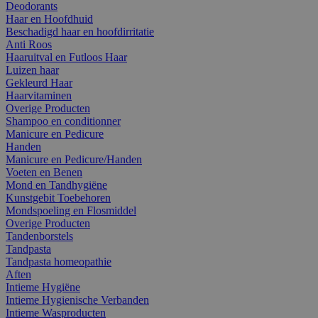
Deodorants
Haar en Hoofdhuid
Beschadigd haar en hoofdirritatie
Anti Roos
Haaruitval en Futloos Haar
Luizen haar
Gekleurd Haar
Haarvitaminen
Overige Producten
Shampoo en conditionner
Manicure en Pedicure
Handen
Manicure en Pedicure/Handen
Voeten en Benen
Mond en Tandhygiëne
Kunstgebit Toebehoren
Mondspoeling en Flosmiddel
Overige Producten
Tandenborstels
Tandpasta
Tandpasta homeopathie
Aften
Intieme Hygiëne
Intieme Hygienische Verbanden
Intieme Wasproducten