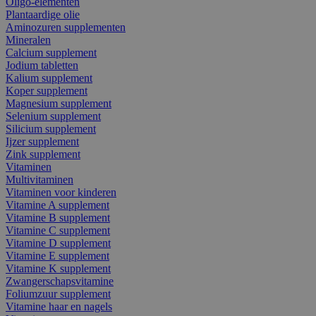
Oligo-elementen
Plantaardige olie
Aminozuren supplementen
Mineralen
Calcium supplement
Jodium tabletten
Kalium supplement
Koper supplement
Magnesium supplement
Selenium supplement
Silicium supplement
Ijzer supplement
Zink supplement
Vitaminen
Multivitaminen
Vitaminen voor kinderen
Vitamine A supplement
Vitamine B supplement
Vitamine C supplement
Vitamine D supplement
Vitamine E supplement
Vitamine K supplement
Zwangerschapsvitamine
Foliumzuur supplement
Vitamine haar en nagels