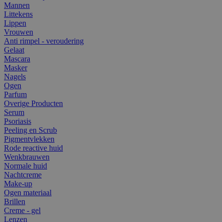
Mannen
Littekens
Lippen
Vrouwen
Anti rimpel - veroudering
Gelaat
Mascara
Masker
Nagels
Ogen
Parfum
Overige Producten
Serum
Psoriasis
Peeling en Scrub
Pigmentvlekken
Rode reactive huid
Wenkbrauwen
Normale huid
Nachtcreme
Make-up
Ogen materiaal
Brillen
Creme - gel
Lenzen