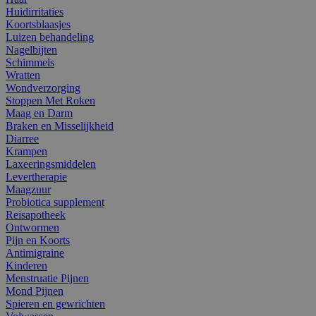
Huidirritaties
Koortsblaasjes
Luizen behandeling
Nagelbijten
Schimmels
Wratten
Wondverzorging
Stoppen Met Roken
Maag en Darm
Braken en Misselijkheid
Diarree
Krampen
Laxeeringsmiddelen
Levertherapie
Maagzuur
Probiotica supplement
Reisapotheek
Ontwormen
Pijn en Koorts
Antimigraine
Kinderen
Menstruatie Pijnen
Mond Pijnen
Spieren en gewrichten