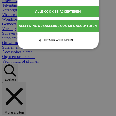
Insectenwerend
Tekentangen
Verzorging beten
ALLE COOKIES ACCEPTEREN
Vlooien en teken
Wondzorg dieren
Gemoed en stress dieren
ALLEEN NOODZAKELIJKE COOKIES ACCEPTEREN
Voeding
Spijsvertering
Supplementen dieren
DETAILS WEERGEVEN
Ontworming en parasieten
Spieren en gewrichten dieren
STRIKT NOODZAKELIJKE
Accessoires dieren
COOKIES
Ogen en oren dieren
Vacht, huid of pluimen
PRESTATIE COOKIES
TARGETING COOKIES
Zoeken
FUNCTIONELE COOKIES
Strikt noodzakelijke cookies
Menu sluiten