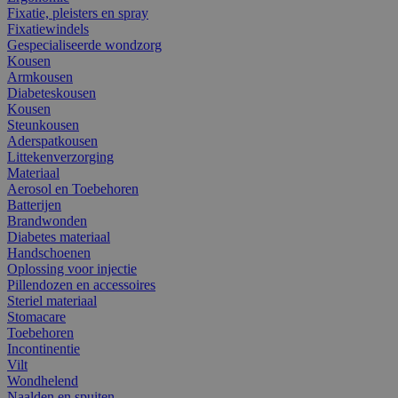
Fixatie, pleisters en spray
Fixatiewindels
Gespecialiseerde wondzorg
Kousen
Armkousen
Diabeteskousen
Kousen
Steunkousen
Aderspatkousen
Littekenverzorging
Materiaal
Aerosol en Toebehoren
Batterijen
Brandwonden
Diabetes materiaal
Handschoenen
Oplossing voor injectie
Pillendozen en accessoires
Steriel materiaal
Stomacare
Toebehoren
Incontinentie
Vilt
Wondhelend
Naalden en spuiten