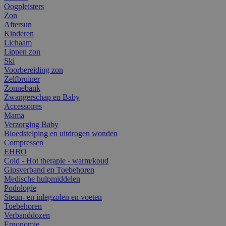
Oogpleisters
Zon
Aftersun
Kinderen
Lichaam
Lippen zon
Ski
Voorbereiding zon
Zelfbruiner
Zonnebank
Zwangerschap en Baby
Accessoires
Mama
Verzorging Baby
Bloedstelping en uitdrogen wonden
Compressen
EHBO
Cold - Hot therapie - warm/koud
Gipsverband en Toebehoren
Medische hulpmiddelen
Podologie
Steun- en inlegzolen en voeten
Toebehoren
Verbanddozen
Ergonomie