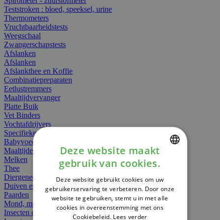
Spirometer - zuurstofmeter
Teststroken : bloed, speeksel, urine
Thermometers
Vruchtbaarheidstests
Weegschaal
Zwangerschapstests
Afslanken
Afslanken
Afslankthee en Koffie
Combinatiepreparaten
Eetlustremmers
Maaltijdvervanger
Platte Buik
Vet Binders
Vochtafdrijvers
Specifieke Voeding
Babyvoeding
Deze website maakt
Maaltijden
Melken
gebruik van cookies.
DUTCH
Thee
Diergeneesmiddelen
Deze website gebruikt cookies om uw
FRENCH
Duiven en vogels
gebruikerservaring te verbeteren. Door onze
Paarden
website te gebruiken, stemt u in met alle
ENGLISH
Mond, muil of snavel
cookies in overeenstemming met ons
Insecten dieren
Cookiebeleid.
Lees verder