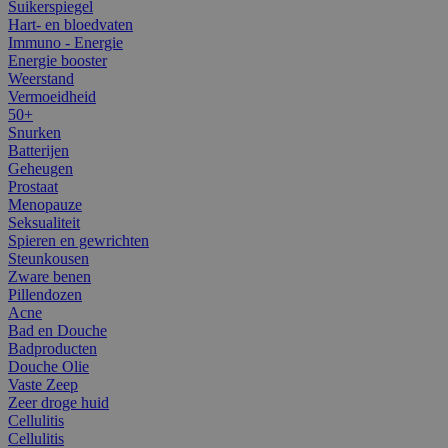
Suikerspiegel
Hart- en bloedvaten
Immuno - Energie
Energie booster
Weerstand
Vermoeidheid
50+
Snurken
Batterijen
Geheugen
Prostaat
Menopauze
Seksualiteit
Spieren en gewrichten
Steunkousen
Zware benen
Pillendozen
Acne
Bad en Douche
Badproducten
Douche Olie
Vaste Zeep
Zeer droge huid
Cellulitis
Cellulitis