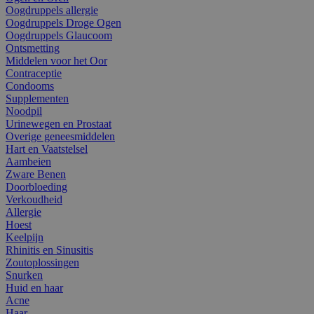
Oogdruppels allergie
Oogdruppels Droge Ogen
Oogdruppels Glaucoom
Ontsmetting
Middelen voor het Oor
Contraceptie
Condooms
Supplementen
Noodpil
Urinewegen en Prostaat
Overige geneesmiddelen
Hart en Vaatstelsel
Aambeien
Zware Benen
Doorbloeding
Verkoudheid
Allergie
Hoest
Keelpijn
Rhinitis en Sinusitis
Zoutoplossingen
Snurken
Huid en haar
Acne
Haar