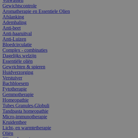
Volwassen
Gewichtscontrole
Aromatherapie en Essentiele Olien
Afslanking
Ademhaling
Anti-beet
Anti-haaruitval
Anti-Luizen
Bloedcirculatie
Complex - combinaties
Dagelijks welzijn
Essentiële oliën
Gewrichten & spieren
Huidverzorging
Verstuiver
Bachbloesem
Fytotherapie
Gemmotherapie
Homeopathie
Tubes Granules-Globuli
Tandpasta homeopathie
Micro-immunotherapie
Kruidenthee
Licht- en warmtetherapie
Oliën