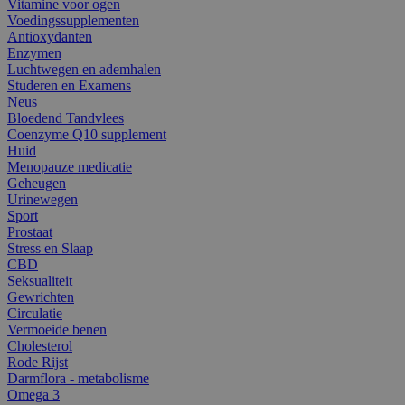
Vitamine voor ogen
Voedingssupplementen
Antioxydanten
Enzymen
Luchtwegen en ademhalen
Studeren en Examens
Neus
Bloedend Tandvlees
Coenzyme Q10 supplement
Huid
Menopauze medicatie
Geheugen
Urinewegen
Sport
Prostaat
Stress en Slaap
CBD
Seksualiteit
Gewrichten
Circulatie
Vermoeide benen
Cholesterol
Rode Rijst
Darmflora - metabolisme
Omega 3