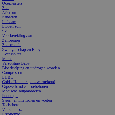
Oogpleisters
Zon
Aftersun
Kinderen
Lichaam
Lippen zon
Ski
Voorbereiding zon
Zelfbruiner
Zonnebank
Zwangerschap en Baby
Accessoires
Mama
Verzorging Baby
Bloedstelping en uitdrogen wonden
Compressen
EHBO
Cold - Hot therapie - warm/koud
Gipsverband en Toebehoren
Medische hulpmiddelen
Podologie
Steun- en inlegzolen en voeten
Toebehoren
Verbanddozen
Ergonomie