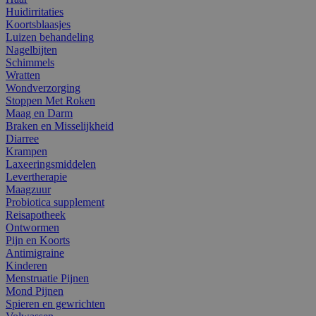
Huidirritaties
Koortsblaasjes
Luizen behandeling
Nagelbijten
Schimmels
Wratten
Wondverzorging
Stoppen Met Roken
Maag en Darm
Braken en Misselijkheid
Diarree
Krampen
Laxeeringsmiddelen
Levertherapie
Maagzuur
Probiotica supplement
Reisapotheek
Ontwormen
Pijn en Koorts
Antimigraine
Kinderen
Menstruatie Pijnen
Mond Pijnen
Spieren en gewrichten