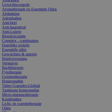
Volwassen
Gewichtscontrole
Aromatherapie en Essentiele Olien
Afslanking
Ademhaling
Anti-beet
Anti-haaruitval
Anti-Luizen
Bloedcirculatie
Complex - combinaties
Dagelijks welzijn
Essentiële oliën
Gewrichten & spieren
Huidverzorging
Verstuiver
Bachbloesem
Fytotherapie
Gemmotherapie
Homeopathie
Tubes Granules-Globuli
Tandpasta homeopathie
Micro-immunotherapie
Kruidenthee
Licht- en warmtetherapie
Oliën