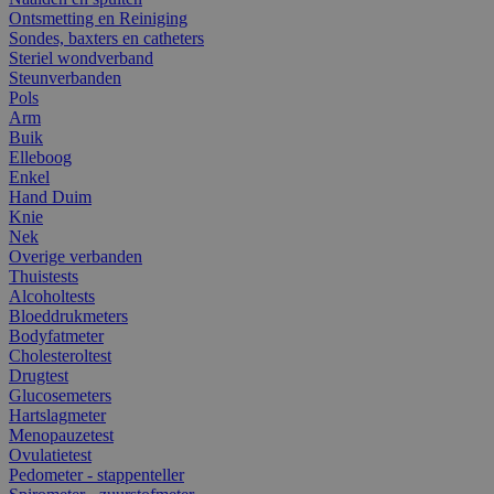
Ontsmetting en Reiniging
Sondes, baxters en catheters
Steriel wondverband
Steunverbanden
Pols
Arm
Buik
Elleboog
Enkel
Hand Duim
Knie
Nek
Overige verbanden
Thuistests
Alcoholtests
Bloeddrukmeters
Bodyfatmeter
Cholesteroltest
Drugtest
Glucosemeters
Hartslagmeter
Menopauzetest
Ovulatietest
Pedometer - stappenteller