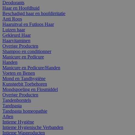
Deodorants
Haar en Hoofdhuid
Beschadigd haar en hoofdirritatie
Anti Roos
Haaruitval en Futloos Haar
Luizen haar
Gekleurd Haar
Haarvitaminen
Overige Producten
Shampoo en conditionner
Manicure en Pedicure
Handen
Manicure en Pedicure/Handen
Voeten en Benen
Mond en Tandhygiëne
Kunstgebit Toebehoren
Mondspoeling en Flosmiddel
Overige Producten
Tandenborstels
Tandpasta
Tandpasta homeopathie
Aften
Intieme Hygiëne
Intieme Hygienische Verbanden
Intieme Wasproducten